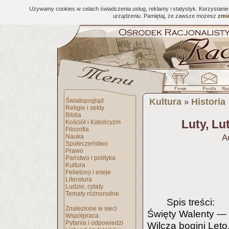
Używamy cookies w celach świadczenia usług, reklamy i statystyk. Korzystani
urządzeniu. Pamiętaj, że zawsze możesz
zmie
Kultura
Historia
Światopogląd
»
Religie i sekty
Biblia
Luty, Lu
Kościół i Katolicyzm
Filozofia
Nauka
A
Społeczeństwo
Prawo
Państwo i polityka
Kultura
Felietony i eseje
Literatura
Ludzie, cytaty
Tematy różnorodne
Spis treści:
Znalezione w sieci
Święty Walenty —
Współpraca
Pytania i odpowiedzi
Wilcza bogini Let