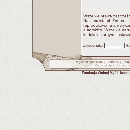
Wszelkie prawa zastrzeżo
Racjonalista.pl. Żadna c
reprodukowana ani wykorz
autorskich. Wszelkie nar
kodeksie karnym i ustawi
Zaloguj jako
:
Ha
Regulamin publikacji
Bannery
Mapa
[
] [
] [
Racjonalista
Copyright
©
Fundacja Wolnej Myśli, kont