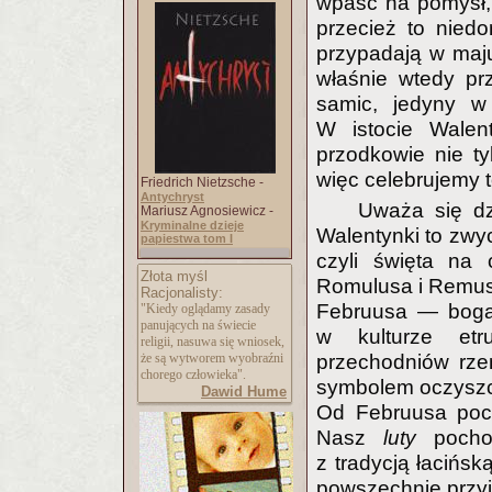
wpaść na pomysł, 
przecież to niedo
przypadają w maju
właśnie wtedy pr
samic, jedyny w 
W istocie Walent
przodkowie nie tyl
więc celebrujemy 
Friedrich Nietzsche -
Antychryst
Uważa się dz
Mariusz Agnosiewicz -
Kryminalne dzieje
Walentynki to zwy
papiestwa tom I
czyli święta na 
Złota myśl
Romulusa i Remusa
Racjonalisty:
Februusa — boga 
"Kiedy oglądamy zasady
panujących na świecie
w kulturze etr
religii, nasuwa się wniosek,
przechodniów rzem
że są wytworem wyobraźni
chorego człowieka".
symbolem oczyszcz
Dawid Hume
Od Februusa poch
Nasz
luty
pochod
z tradycją łacińsk
powszechnie przyj