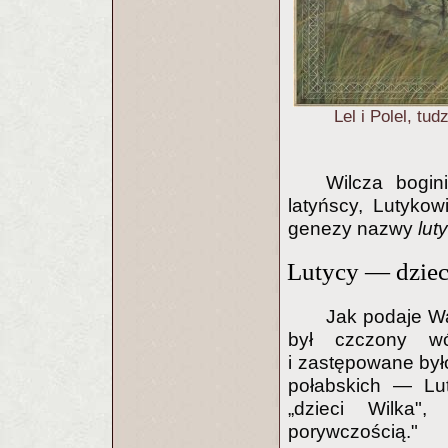
Lel i Polel, tu
Wilcza bogin
latyńscy, Lutyko
genezy nazwy
luty
Lutycy — dziec
Jak podaje Wa
był czczony wó
i zastępowane było
połabskich — Lut
„dzieci Wilka"
porywczością."