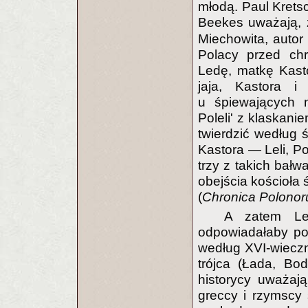
młodą. Paul Kretsc
Beekes uważają, 
Miechowita, autor 
Polacy przed chrz
Ledę, matkę Kasto
jaja, Kastora i
u śpiewających na
Poleli' z klaskani
twierdzić według 
Kastora — Leli, Po
trzy z takich bał
obejścia kościoła 
(
Chronica Polono
A zatem Le
odpowiadałaby pol
według XVI-wiecz
trójca (Łada, Bo
historycy uważaj
greccy i rzymscy 