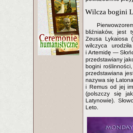
Wilcza bogini 
Pierwowzorem 
bliźniaków, jest 
Zeusa Lykaiosa (
wilczyca urodził
i Artemidę — Słoń
przedstawiany jako
bogini roślinnośc
przedstawiana jest
nazywa się Latona
i Remus od jej i
(polszczy się ja
Latynowie). Słow
Leto.