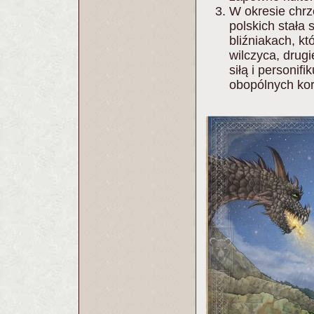
W okresie chrz
polskich stała
bliźniakach, kt
wilczyca, drug
siłą i personif
obopólnych kor