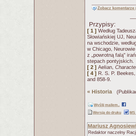
Zobacz komentarze (
Przypisy:
[ 1 ]
Według Tadeusza 
Słowiańskiej UJ, Neur
na wschodzie, według
w Chicago, Neurowie 
z „powrotną falą" ira
stepach pontyjskich.
[ 2 ]
Aelian,
Characte
[ 4 ]
R. S. P. Beekes,
and 858-9.
«
Historia
(Publika
Wyślij mailem..
Wersja do druku
MS
Mariusz Agnosiew
Redaktor naczelny Racjo