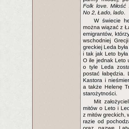
Folk love. Miłość
No 2, Łado, lado
.
W świecie he
można wiązać z Ł
emigrantów, którzy
wschodniej Grecji
greckiej Leda była
i tak jak Leto by
O ile jednak Leto 
o tyle Leda zost
postać łabędzia. 
Kastora i nieśmier
a także Helenę T
starożytności.
Mit założyci
mitów o Leto i Le
z mitów greckich,
razie od pochodz
oraz nazwę Lat