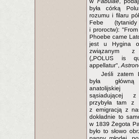
w
Fabulae
, poda
była córką Polu
rozumu i filaru pó
Febe (tytanid
i proroctw): "Fro
Phoebe came Lato
jest u Hygina o
związanym z
(„POLUS is qu
appellatur",
Astro
Jeśli zatem 
była główną
anatolijskie
sąsiadującej z
przybyła tam z 
z emigracją z na
dokładnie to sa
w 1839 Żegota Pau
było to słowo ob
panny młodej, p