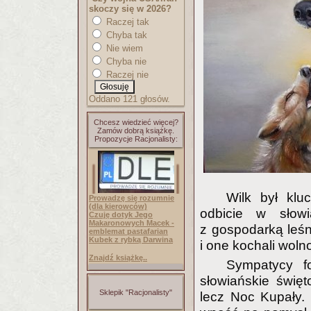
skoczy się w 2026?
Raczej tak
Chyba tak
Nie wiem
Chyba nie
Raczej nie
Oddano 121 głosów.
Chcesz wiedzieć więcej?
Zamów dobrą książkę.
Propozycje Racjonalisty:
Wilk był klu
Prowadzę się rozumnie
(dla kierowców)
odbicie w słowi
Czuję dotyk Jego
Makaronowych Macek -
z gospodarką leśną
emblemat pastafarian
Kubek z rybką Darwina
i one kochali woln
Znajdź książkę..
Sympatycy fo
słowiańskie świę
Sklepik "Racjonalisty"
lecz Noc Kupały.