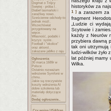
naszego kraju z w
Dogmat o Trójcy
historyków za naj
Świętej - próba l..
Diabeł tasmański i
1 ]
a zarazem za n
zaraźliwy nowo..
fragment Herodot
Sześcienne odchody-to
jednak możl..
„Ludzie ci wydaj
Wszechświat
Scytowie i zamiesz
przygotowany na
więce..
każdy z Neurów na
Własność, podatki i
kryzys: syste..
przybiera dawną p
Football i "okolice"
tak oni utrzymują 
oraz aktorst..
zakazane jabłko z raju
ludzi-wilków żyło 
lat później mamy 
Ogłoszenia
:
30 marca 1689r w
Wilka.
Polsce
Ostatnio rozważam
wdrożenie Symfonii w
chmu..
Jakie są rzeczywiste
koszty wdrożenia AI
dobre szkolenia lub
materiały dotyczące
Arc..
Dodaj ogłoszenie..
Czy wojna USA/Iran