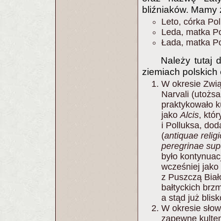
bliźniaków. Mamy 
Leto, córka Po
Leda, matka Po
Łada, matka Po
Należy tutaj 
ziemiach polskich
W okresie Zwią
Narvali (utożs
praktykowało k
jako
Alcis
, któ
i Polluksa, do
(
antiquae religi
peregrinae supe
było kontynuac
wcześniej jako
z Puszczą Biał
bałtyckich brz
a stąd już blis
W okresie słowi
zapewne kulte