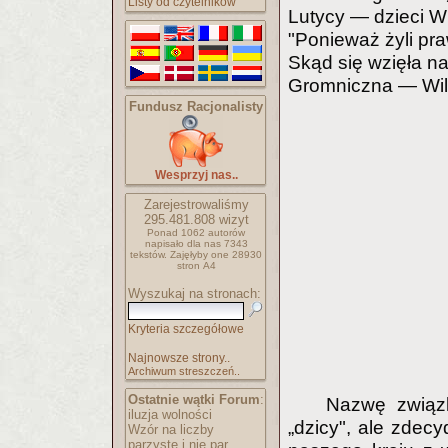
Listy od czytelników
Lutycy — dzieci W
"Ponieważ żyli pra
Skąd się wzięła n
Gromniczna — Wil
Fundusz Racjonalisty
Wesprzyj nas..
Zarejestrowaliśmy
295.481.808
wizyt
Ponad 1062 autorów
napisało
dla nas 7343
tekstów.
Zajęłyby one 28930
stron A4
Wyszukaj na stronach:
Kryteria szczegółowe
Najnowsze strony..
Archiwum streszczeń..
Ostatnie wątki Forum
:
Nazwę związk
iluzja wolności
„dzicy", ale zdec
Wzór na liczby
parzyste i nie par..