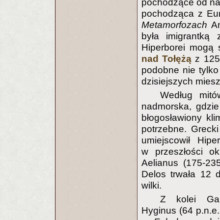
pochodzące od nas
pochodząca z Eur
Metamorfozach
An
była imigrantką 
Hiperborei mogą 
nad Tołężą
z 1250
podobne nie tylko
dzisiejszych mie
Według mitó
nadmorska, gdzie 
błogosławiony kli
potrzebne. Grecki
umiejscowił Hip
w przeszłości ok
Aelianus (175-23
Delos trwała 12 d
wilki.
Z kolei Gai
Hyginus (64 p.n.e.