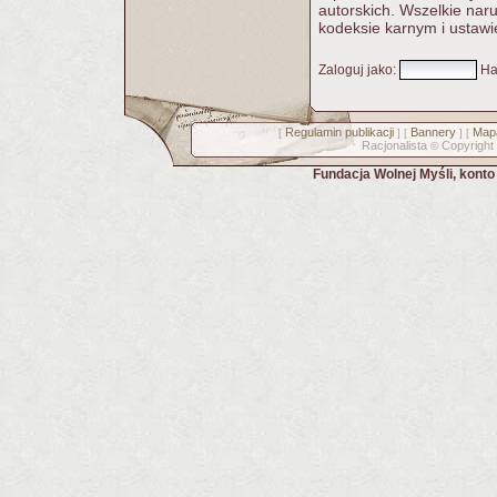
autorskich. Wszelkie nar
kodeksie karnym i ustawi
Zaloguj jako
:
Ha
Regulamin publikacji
Bannery
Mapa
[
] [
] [
Racjonalista
Copyright
©
Fundacja Wolnej Myśli, kont