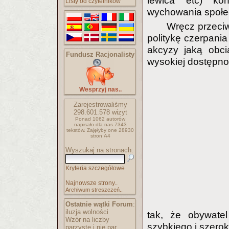
lewica etc) kon
Listy od czytelników
wychowania społe
Wręcz przeciw
politykę czerpan
akcyzy jaką obci
Fundusz Racjonalisty
wysokiej dostępnoś
Wesprzyj nas..
Zarejestrowaliśmy
298.601.578
wizyt
Ponad 1062 autorów
napisało
dla nas 7343
tekstów.
Zajęłyby one 28930
stron A4
Wyszukaj na stronach:
Kryteria szczegółowe
Najnowsze strony..
Archiwum streszczeń..
Ostatnie wątki Forum
:
iluzja wolności
tak, że obywate
Wzór na liczby
szybkiego i szerok
parzyste i nie par..