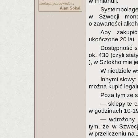
w Finlandii.
niezbędnych dowodów.
Alan Sokal
Systembola
w Szwecji mono
o zawartości alko
Aby zakupić
ukończone 20 lat.
Dostępność sk
ok. 430 (czyli sta
), w Sztokholmie j
W niedziele w
Innymi słowy:
można kupić legaln
Poza tym że s
— sklepy te c
w godzinach 10-19
— wdrożony 
tym, że w Szwecj
w przeliczeniu na 