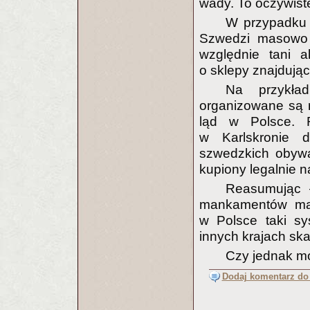
wady. To oczywist
W przypadku S
Szwedzi masowo 
względnie tani a
o sklepy znajdując
Na przykła
organizowane są 
ląd w Polsce. 
w Karlskronie 
szwedzkich obywa
kupiony legalnie n
Reasumując
mankamentów mar
w Polsce taki sy
innych krajach sk
Czy jednak mo
Dodaj komentarz do 