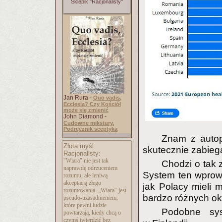
Sklepik "Racjonalisty"
Jan Rura -
Quo vadis,
Ecclesia? Czy Kościół
może się zmienić
John Diamond -
Cudowne mikstury.
Podręcznik sceptyka
Znam z autop
Złota myśl
skutecznie zabieg
Racjonalisty:
"Wiara" nie jest tak
Chodzi o tak 
naprawdę odrzuceniem
System ten wprow
rozumu, ale leniwą
akceptacją złego
jak Polacy mieli m
rozumowania. „Wiara" jest
bardzo różnych ok
pseudo-uzasadnieni
em,
które pewni ludzie
Podobne sy
powtarzają, kiedy chcą o
czymś twierdzić bez