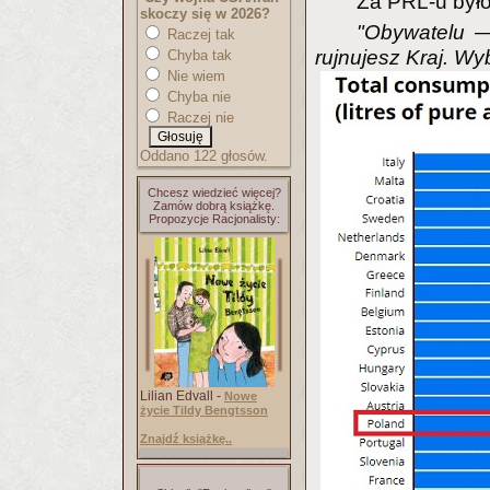
Za PRL-u było 
skoczy się w 2026?
"Obywatelu —
Raczej tak
rujnujesz Kraj. Wy
Chyba tak
Nie wiem
Chyba nie
Raczej nie
Oddano 122 głosów.
Chcesz wiedzieć więcej?
Zamów dobrą książkę.
Propozycje Racjonalisty:
Lilian Edvall -
Nowe
życie Tildy Bengtsson
Znajdź książkę..