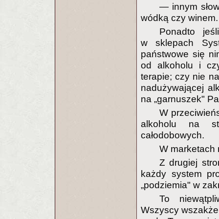
— innym słowy
wódką czy winem.
Ponadto jeś
w sklepach Sys
państwowe się nim
od alkoholu i cz
terapie; czy nie n
nadużywającej alk
na „garnuszek" Pa
W przeciwieńs
alkoholu na s
całodobowych.
W marketach m
Z drugiej str
każdy system proh
„podziemia" w zakr
To niewątpl
Wszyscy wszakże 