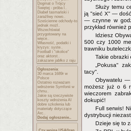
Dogmat o Trójcy
Służy temu c
Świętej - próba l..
Diabeł tasmański i
ją "sieć X" — doś
zaraźliwy nowo..
— czynne w godzi
Sześcienne odchody-to
jednak możl..
przykład również p
Wszechświat
przygotowany na
Idziesz Obyw
więce..
500 czy 1000 met
Własność, podatki i
kryzys: syste..
trawniku buteleczk
Football i "okolice"
oraz aktorst..
Takie obrazki
zakazane jabłko z raju
„Pokusa" zak
Ogłoszenia
:
tacy".
30 marca 1689r w
Polsce
Obywatelu — j
Ostatnio rozważam
możesz już o 6 r
wdrożenie Symfonii w
chmu..
wieczorem zabrak
Jakie są rzeczywiste
dokupić!
koszty wdrożenia AI
dobre szkolenia lub
Full serwis! N
materiały dotyczące
Arc..
dystrybucji niezas
Dodaj ogłoszenie..
Dzieje się to
Czy wojna USA/Iran