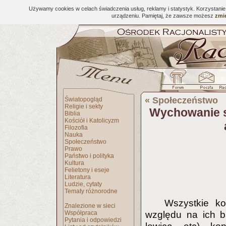
Używamy cookies w celach świadczenia usług, reklamy i statystyk. Korzystani
urządzeniu. Pamiętaj, że zawsze możesz
zmie
«
Społeczeństwo
Światopogląd
Religie i sekty
Wychowanie s
Biblia
Kościół i Katolicyzm
Filozofia
Nauka
Społeczeństwo
Prawo
Państwo i polityka
Kultura
Felietony i eseje
Literatura
Ludzie, cytaty
Tematy różnorodne
Wszystkie k
Znalezione w sieci
Współpraca
względu na ich ba
Pytania i odpowiedzi