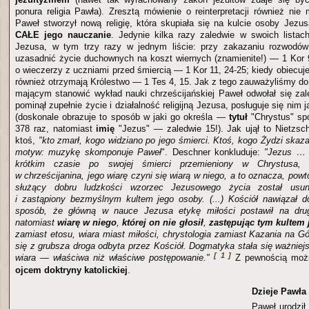
ponura religia Pawła). Zresztą mówienie o reinterpretacji również nie
Paweł stworzył nową religię, która skupiała się na kulcie osoby Jezu
CAŁE jego nauczanie
. Jedynie kilka razy zaledwie w swoich listac
Jezusa, w tym trzy razy w jednym liście: przy zakazaniu rozwodó
uzasadnić życie duchownych na koszt wiernych (znamienite!) — 1 Kor 
o wieczerzy z uczniami przed śmiercią — 1 Kor 11, 24-25; kiedy obiecuje
również otrzymają Królestwo — 1 Tes 4, 15. Jak z tego zauważyliśmy do
mającym stanowić wykład nauki chrześcijańskiej Paweł odwołał się zal
pominął zupełnie życie i działalność religijną Jezusa, posługuje się n
(doskonale obrazuje to sposób w jaki go określa —
tytuł
"Chrystus" sp
378 raz, natomiast
imię
"Jezus" — zaledwie 15!). Jak ujął to Nietzsc
ktoś,
"kto zmarł, kogo widziano po jego śmierci. Ktoś, kogo Żydzi skaz
motyw: muzykę skomponuje Paweł
". Deschner konkluduje:
"Jezus … 
krótkim czasie po swojej śmierci przemieniony w Chrystusa, 
w chrześcijanina, jego wiarę czyni się wiarą w niego, a to oznacza, po
służący dobru ludzkości wzorzec Jezusowego życia został usun
i zastąpiony bezmyślnym kultem jego osoby. (...) Kościół nawiązał d
sposób, że główną w nauce Jezusa etykę miłości postawił na drug
natomiast
wiarę w niego
,
której on nie głosił
,
zastępując tym kultem 
zamiast etosu, wiara miast miłości, chrystologia zamiast Kazania na G
się z grubsza droga odbyta przez Kościół. Dogmatyka stała się ważniej
[ 1 ]
wiara — właściwa niż właściwe postępowanie."
Z pewnością możn
ojcem doktryny katolickiej
.
Dzieje Pawła
Paweł urodził