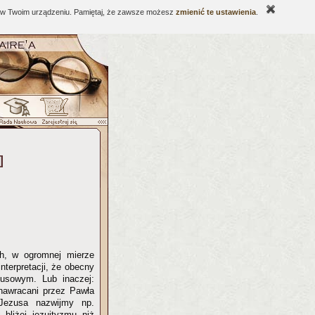
ne w Twoim urządzeniu. Pamiętaj, że zawsze możesz
zmienić te ustawienia
.
]
ch, w ogromnej mierze
nterpretacji, że obecny
tusowym. Lub inaczej:
 nawracani przez Pawła
 Jezusa nazwijmy np.
bliżej jezuityzmu niż