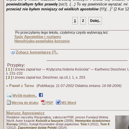
powiedziałbym tylko prawdę
(sic!)
. (...) To wy powinniście wyrażać mi
przecież nie byłem mniejszy od wielkich apostołów
(!!!)
(...)"
(2 Kor 12
1
2
Dalej..
Po przeczytaniu tego tekstu, czytelnicy często wybierają też:
Spór Apostołów i rozłamy
Henohijsko-esseńskie korzenie
Zobacz komentarze (7)..
Przypisy:
[ 1 ]
I znowu zapiał kur — Krytyczna historia Kościoła" — Karlheinz Deschner, U
s. 231-232
[ 2 ]
I znowu zapiał kur, Deschner, op.cit.,t. 1, s. 203
«
Paweł z Tarsu
(Publikacja:
11-07-2002
Ostatnia zmiana:
16-08-2006
)
Wyślij mailem..
Wersja do druku
PDF
MS Word
Mariusz Agnosiewicz
Redaktor naczelny Racjonalisty, założyciel PSR, prezes Fundacji Wolnej
Myśli. Autor książek
Kościół a faszyzm
(2009),
Heretyckie dziedzictwo
Europy
(2011), trylogii
Kryminalne dzieje papiestwa
:
Tom I
(2011),
Tom II
(2012),
Zapomniane dzieje Polski
(2014).