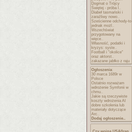
Dogmat o Trójcy
Świętej - próba l..
Diabeł tasmański i
zaraźliwy nowo..
Sześcienne odchody-to
jednak możl..
Wszechświat
przygotowany na
więce..
Własność, podatki i
kryzys: syste..
Football i "okolice"
oraz aktorst..
zakazane jabłko z raju
Ogłoszenia
:
30 marca 1689r w
Polsce
Ostatnio rozważam
wdrożenie Symfonii w
chmu..
Jakie są rzeczywiste
koszty wdrożenia AI
dobre szkolenia lub
materiały dotyczące
Arc..
Dodaj ogłoszenie..
Czy wojna USA/Iran