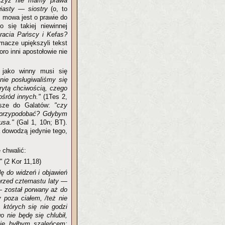
zyż nie mamy prawa
iasty — siostry
(o, to
] mowa jest o prawie do
o się takiej niewinnej
bracia Pańscy i Kefas?
macze upiększyli tekst
oro inni apostołowie nie
, jako winny musi się
nie posługiwaliśmy się
rytą chciwością, czego
ośród innych."
(1Tes 2,
isze do Galatów:
"czy
ę przypodobać? Gdybym
usa."
(Gal 1, 10n; BT).
a dowodzą jedynie tego,
ę chwalić:
."
(2 Kor 11,18)
ę do widzeń i objawień
przed czternastu laty —
— został porwany aż do
 poza ciałem, /też nie
 których się nie godzi
o nie będę się chlubił,
nie byłbym szaleńcem;