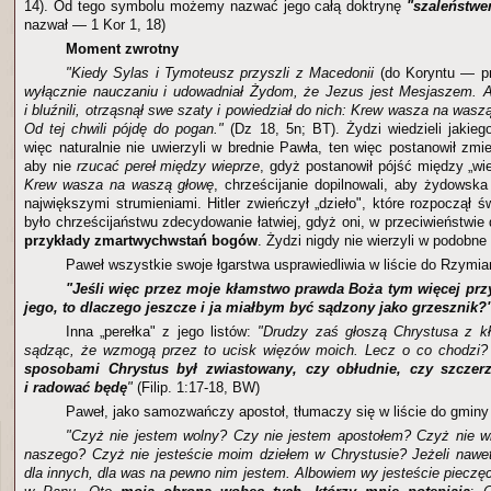
14). Od tego symbolu możemy nazwać jego całą doktrynę
"szaleństwe
nazwał — 1 Kor 1, 18)
Moment zwrotny
"Kiedy Sylas i Tymoteusz przyszli z Macedonii
(do Koryntu — pr
wyłącznie nauczaniu i udowadniał Żydom, że Jezus jest Mesjaszem. A 
i bluźnili, otrząsnął swe szaty i powiedział do nich: Krew wasza na waszą
Od tej chwili pójdę do pogan."
(Dz 18, 5n; BT). Żydzi wiedzieli jakieg
więc naturalnie nie uwierzyli w brednie Pawła, ten więc postanowił zmi
aby nie
rzucać pereł między wieprze
, gdyż postanowił pójść między „wi
Krew wasza na waszą głowę
, chrześcijanie dopilnowali, aby żydowska
największymi strumieniami. Hitler zwieńczył „dzieło", które rozpoczął
było chrześcijaństwu zdecydowanie łatwiej, gdyż oni, w przeciwieństwi
przykłady zmartwychwstań bogów
. Żydzi nigdy nie wierzyli w podobne
Paweł wszystkie swoje łgarstwa usprawiedliwia w liście do Rzymia
"Jeśli więc przez moje kłamstwo prawda Boża tym więcej prz
jego, to dlaczego jeszcze i ja miałbym być sądzony jako grzesznik?
Inna „perełka" z jego listów:
"Drudzy zaś głoszą Chrystusa z kłó
sądząc, że wzmogą przez to ucisk więzów moich. Lecz o co chodzi
sposobami Chrystus był zwiastowany, czy obłudnie, czy szczerz
i radować będę
"
(Filip. 1:17-18, BW)
Paweł, jako samozwańczy apostoł, tłumaczy się w liście do gminy
"Czyż nie jestem wolny? Czy nie jestem apostołem? Czyż nie w
naszego? Czyż nie jesteście moim dziełem w Chrystusie? Jeżeli nawe
dla innych, dla was na pewno nim jestem. Albowiem wy jesteście pieczę