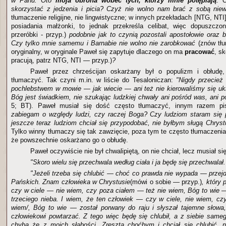
w Panu. Oto
moja obrona wobec tych, którzy mnie potępiają
:
C
skorzystać z jedzenia i picia? Czyż nie wolno nam brać z sobą niew
tłumaczenie religijne, nie lingwistyczne; w innych przekładach [NTG, NTI
posiadania małżonki, to jednak przekreśla celibat, więc dopuszczon
przeróbki - przyp.)
podobnie jak to czynią pozostali apostołowie oraz 
Czy tylko mnie samemu i Barnabie nie wolno nie zarobkować
(znów tłu
oryginalny, w oryginale Paweł się zapytuje dlaczego on ma
pracować
, sk
pracują, patrz NTG, NTI — przyp.)
?
Paweł przez chrześcijan oskarżany był o populizm i obłudę
tłumaczyć. Tak czyni m.in. w liście do Tesaloniczan:
"Nigdy przecież 
pochlebstwem w mowie — jak wiecie — ani też nie kierowaliśmy się uk
Bóg jest świadkiem, nie szukając ludzkiej chwały ani pośród was, ani p
5; BT). Paweł musiał się dość często tłumaczyć, innym razem p
zabiegam o względy ludzi, czy raczej Boga? Czy ludziom staram si
jeszcze teraz ludziom chciał się przypodobać, nie byłbym sługą Chryst
Tylko winny tłumaczy się tak zawzięcie, poza tym te często tłumaczeni
że powszechnie oskarżano go o obłudę.
Paweł oczywiście nie był chwalipiętą, on nie chciał, lecz musiał si
"Skoro wielu się przechwala według ciała i ja będę się przechwalał
"Jeżeli trzeba się chlubić — choć co prawda nie wypada — przejd
Pańskich. Znam człowieka w Chrystusie
(mówi o sobie — przyp.)
, który 
czy w ciele — nie wiem, czy poza ciałem — też nie wiem, Bóg to wie 
trzeciego nieba. I wiem, że ten człowiek — czy w ciele, nie wiem, czy
wiem/, Bóg to wie — został porwany do raju i słyszał tajemne słowa,
człowiekowi powtarzać. Z tego więc będę się chlubił, a z siebie sameg
chyba że z moich słabości. Zresztą choćbym i chciał się chlubić, 