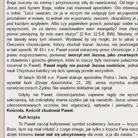
Boga rzucony na ziemię i przymuszony siłą do nawrócenia). Od tego c
Jezus jest Synem Boga, siebie zaś mianował apostołem. Oto interesu
o sobie: "
Lecz uważam, że ja w niczym nie ustępuję tym arcyaposto
prostakiem w mowie, to jednak nie w poznaniu; owszem, okazaliśmy je
pod każdym względem. Albo czy popełniłem grzech, poniżając siebie s
wywyższeni, że za darmo zwiastowałem wam ewangelię? Inne zbory 
pomoc pieniężną, by móc wam służyć"
(2 Kor. 11:5-8, BW). Niestety, o
nie dawały wiary tym słowom. Wydawać by się mogło, że to jakaś s
Ówcześni chrześcijanie, którzy słuchali kazań Jezusa, nie postrzega
w taki sposób. W 43 r. n.e. Paweł został oskarżony przez chrześcijan z 
prawu mojżeszowemu, ponieważ
tworzył mit Jezusa, jako zmartwyc
o zbawieniu i grzechu głównym, które to rzeczy były nieznane judaizmow
rozumiał to Paweł).
Paweł nigdy nie poznał Jezusa osobiście
, jedna
nauk Chrystusa katolicy się dziś opierają przede wszystkim.
W latach 50-58 n.e. Paweł atakuje apostołów Piotra i Jana. Jeg
wywołał bunt (
Dzieje Apostolskie,
21, 28): armia rzymska ocali
rozwścieczonych Żydów. Nie wiadomo dokładnie jak zginął.
Gdyby nie Paweł, chrześcijaństwo zapewne nigdy nie wyszł
sekciarską, lub zniknęłoby równie szybko jak się narodziło. Jezus umier
zdezorientowanych uczniów, bez organizacji, wpływów i pieniędzy,
Kościoła. Kościół zbudował Paweł.
Kult krzyża
To Paweł zaczął kultywować symbol szubienicy Jezusa — krzyż
Boże, bym się miał chlubić z czego innego, jak tylko z krzyża Pana na
dzięki któremu
świat stał się ukrzyżowany
dla mnie, a ja dla świata."
—