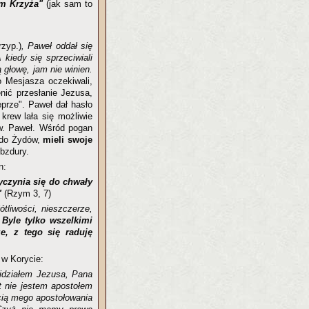
m Krzyża"
(jak sam to
zyp.)
, Paweł oddał się
kiedy się sprzeciwiali
 głowę, jam nie winien.
o Mesjasza oczekiwali,
enić przesłanie Jezusa,
eprze". Paweł dał hasło
 krew lała się możliwie
 św. Paweł. Wśród pogan
e do Żydów,
mieli swoje
 bzdury.
n:
yczynia się do chwały
"
(Rzym 3, 7)
tliwości, nieszczerze,
?
Byle tylko wszelkimi
e, z tego się raduję
 w Korycie:
idziałem Jezusa, Pana
t nie jestem apostołem
cią mego apostołowania