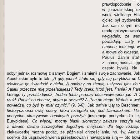
prawdopodobnie od
w jerozolimskiej s
wnuk wielkiego Hil
ojciec był żydowsk
Jak sam o tym mów
urodą ani wymownoś
wyglądało, że was
powiadają: Listy 
i mocne, lecz jego w
a mowa do niczego.
Paulus zanim stał
z namiętnością tęp
często bywa). Na
odbył jednak rozmowę z samym Bogiem i zmienił swoje zachowanie. Jak
Apostolskie było to tak:
„A gdy jechał, stało się, gdy się przybliżał d
oświeciła go światłość z nieba. A padłszy na ziemię, usłyszał głos do
Saulu! przeczże mię prześladujesz? Tedy rzekł: Ktoś jest, Panie? A Pan
którego ty prześladujesz; trudno tobie przeciw ościeniowi wierzgać. A 
rzekł: Panie! co chcesz, abym ja uczynił? A Pan do niego: Wstań, a wni
powiedzą, co byś ty miał czynić."
(9, 3-6). Jak trafnie ujął to Deschner
historyczności owej sceny, która rozegrała się pod Damaszkiem. Hist
poetyckie ukazywanie banalnych przeżyć
[inspiracją poetycką dla t
Eurypidesa]
. Co więcej, mocny blask słoneczny zawsze sprzyja wiz
z dawien dawna szczególnie dogodnym miejscem dla tego rodzaj
ciekawostkę można podać, że późniejsi chrześcijanie, np. św. Augus
scenkę dla usprawiedliwienia prześladowań i nawracania siłą — oto bow