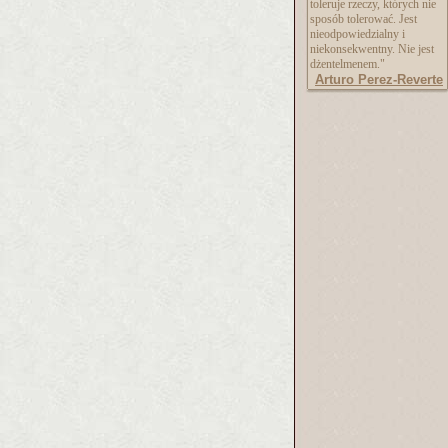
toleruje rzeczy, których nie
sposób tolerować. Jest
nieodpowiedzialny i
niekonsekwentny. Nie jest
dżentelmenem."
Arturo Perez-Reverte