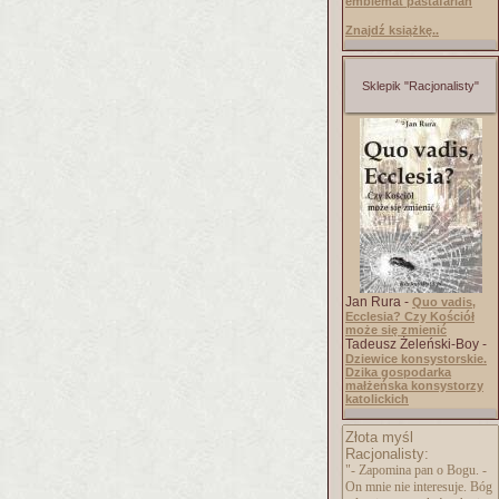
emblemat pastafarian
Znajdź książkę..
Sklepik "Racjonalisty"
Jan Rura -
Quo vadis,
Ecclesia? Czy Kościół
może się zmienić
Tadeusz Żeleński-Boy -
Dziewice konsystorskie.
Dzika gospodarka
małżeńska konsystorzy
katolickich
Złota myśl
Racjonalisty:
"- Zapomina pan o Bogu. -
On mnie nie interesuje. Bóg