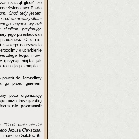
zasu zaczął głosić, że
jące świadectwo Pawła
łom. Choć tedy jestem
 przed wami wszystkimi
amego, abyście wy byli
złupiłem, przyjmując
fiary jego prześladowań
przeczność. Otóż nie.
li swojego nauczyciela
Jerozolimy o uchybienie
hwstałego boga
, mówił
i (przynajmniej tak jak
k to na jego kompilacji
o powrót do Jerozolimy
ła go przed gniewem
oby poza organizację
ając pozostawił garstkę
Jezus nie pozostawił
a.
"Co do mnie, nie daj
szego Jezusa Chrystusa,
 mówił do Galatów (6,