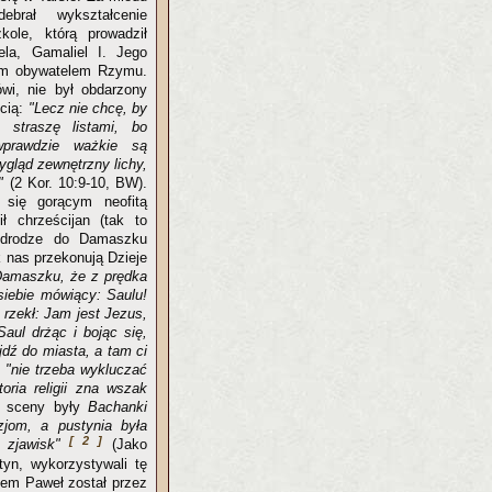
ebrał wykształcenie
zkole, którą prowadził
lela, Gamaliel I. Jego
im obywatelem Rzymu.
i, nie był obdarzony
cią:
"Lecz nie chcę, by
 straszę listami, bo
wprawdzie ważkie są
ygląd zewnętrzny lichy,
"
(2 Kor. 10:9-10, BW).
 się gorącym neofitą
ił chrześcijan (tak to
 drodze do Damaszku
 nas przekonują Dzieje
o Damaszku, że z prędka
 siebie mówiący: Saulu!
 rzekł: Jam jest Jezus,
Saul drżąc i bojąc się,
jdź do miasta, a tam ci
:
"nie trzeba wykluczać
oria religii zna wszak
ej sceny były
Bachanki
jom, a pustynia była
[ 2 ]
u zjawisk"
(Jako
tyn, wykorzystywali tę
iem Paweł został przez