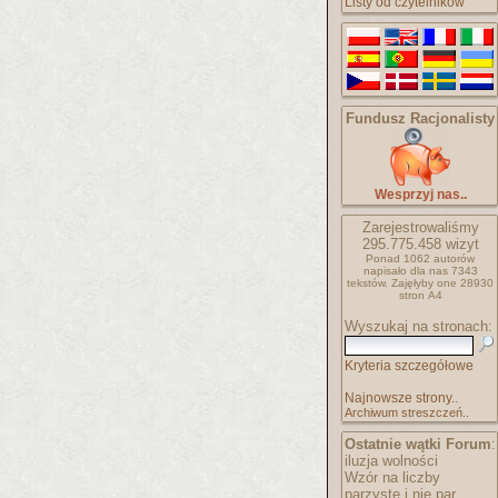
Listy od czytelników
Fundusz Racjonalisty
Wesprzyj nas..
Zarejestrowaliśmy
295.775.458
wizyt
Ponad 1062 autorów
napisało
dla nas 7343
tekstów.
Zajęłyby one 28930
stron A4
Wyszukaj na stronach:
Kryteria szczegółowe
Najnowsze strony..
Archiwum streszczeń..
Ostatnie wątki Forum
:
iluzja wolności
Wzór na liczby
parzyste i nie par..