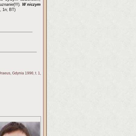
 uznanie
(!!!)
.
W niczym
, 1n; BT)
raeus, Gdynia 1996; t. 1,