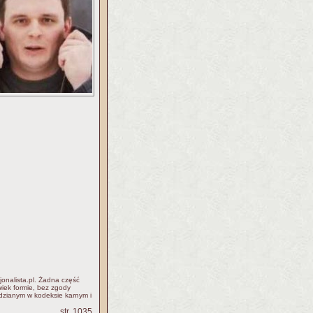
jonalista.pl. Żadna część
iek formie, bez zgody
idzianym w kodeksie karnym i
str. 1035