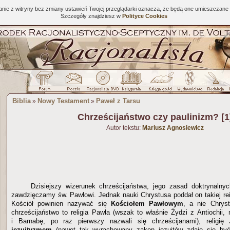
tanie z witryny bez zmiany ustawień Twojej przeglądarki oznacza, że będą one umieszcza
Szczegóły znajdziesz w
Polityce Cookies
Biblia
Nowy Testament
Paweł z Tarsu
»
»
Chrześcijaństwo czy paulinizm? [1
Autor tekstu:
Mariusz Agnosiewicz
Dzisiejszy wizerunek chrześcijaństwa, jego zasad doktrynalny
zawdzięczamy św. Pawłowi. Jednak nauki Chrystusa poddał on takiej rei
Kościół powinien nazywać się
Kościołem Pawłowym
, a nie Chrys
chrześcijaństwo to religia Pawła (wszak to właśnie Żydzi z Antiochii,
i Barnabę, po raz pierwszy nazwali się chrześcijanami), religię
jezuityzmem
(nawet tak wyrachowany zakon jezuitów zdaje się być 