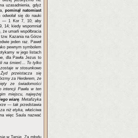
 ma uzasadnienia, gdyż
sa,
pominął natomiast
h odwołał się do nauki
w — 1 Kor 7, 10; aby
9, 14; kiedy wspomniał
, że umarli współbracia
 tzw. Kazania na Górze
edwie jeden raz. Paweł
im jako pewnym symbolem
otykamy w jego listach
he, dla Pawła Jezus to
ali na śmierć… To tylko
zostaje w stosunkowo
Żyd przeistacza się
wtórzmy za Herderem, że
ięty ze świadomości
o intencji Pawła w ten
im miejscu, najwyżej
jego wiarę
. Metafizyka
órze — tak przedstawia
sza niż etyka, właściwa
a więc Saula nazwać
 się w Tarsie. Za młodu