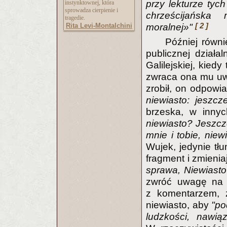
przy lekturze tych
instynktownej, która
sprowadza cierpienie i
chrześcijańska
tragedie.
[ 2 ]
Rita Levi-Montalchini
moralnej»"
Później równi
publicznej dział
Galilejskiej, kied
zwraca ona mu uwa
zrobił, on odpowia
niewiasto: jeszcz
brzeska, w inny
niewiasto? Jeszcz
mnie i tobie, nie
Wujek, jedynie tłum
fragment i zmienia
sprawa, Niewiasto
zwróć uwagę na d
z komentarzem, 
niewiasto, aby
"po
ludzkości, nawią