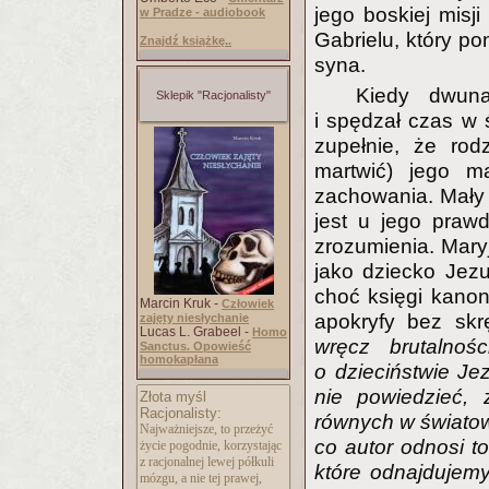
jego boskiej misji
w Pradze - audiobook
Gabrielu, który po
Znajdź książkę..
syna.
Kiedy dwuna
Sklepik "Racjonalisty"
i spędzał czas w ś
zupełnie, że ro
martwić) jego m
zachowania. Mały 
jest u jego praw
zrozumienia. Maryj
jako dziecko Jez
choć księgi kano
Marcin Kruk -
Człowiek
apokryfy bez sk
zajęty niesłychanie
Lucas L. Grabeel -
Homo
wręcz brutalnośc
Sanctus. Opowieść
homokapłana
o dzieciństwie Je
nie powiedzieć, 
Złota myśl
Racjonalisty:
równych w światowe
Najważniejsze, to przeżyć
co autor odnosi t
życie pogodnie, korzystając
z racjonalnej lewej półkuli
które odnajdujemy
mózgu, a nie tej prawej,