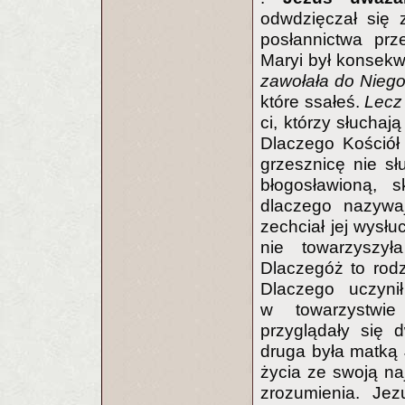
odwdzięczał się 
posłannictwa prz
Maryi był konsek
zawołała do Nieg
które ssałeś.
Lecz 
ci, którzy słucha
Dlaczego Kościół 
grzesznicę nie s
błogosławioną, s
dlaczego nazywa
zechciał jej wysł
nie towarzyszy
Dlaczegóż to rod
Dlaczego uczyni
w towarzystwie 
przyglądały się 
druga była matką
życia ze swoją naj
zrozumienia. Jez