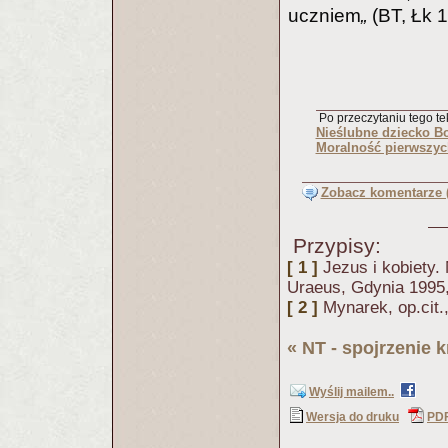
uczniem
„
(BT, Łk 1
Po przeczytaniu tego tek
Nieślubne dziecko B
Moralność pierwszyc
Zobacz komentarze (
Przypisy:
[ 1 ]
Jezus i kobiety
Uraeus, Gdynia 1995,
[ 2 ]
Mynarek, op.cit.
«
NT - spojrzenie 
Wyślij mailem..
Wersja do druku
PD