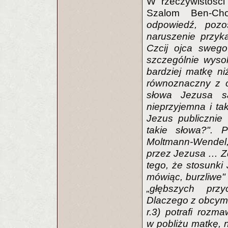
W rzeczywistości
Szalom Ben-Chor
odpowiedź, pozo
naruszenie przyk
Czcij ojca swego
szczególnie wyso
bardziej matkę ni
równoznaczny z cz
słowa Jezusa s
nieprzyjemna i ta
Jezus publiczni
takie słowa?". Pr
Moltmann-Wendel,
przez Jezusa … Z
tego, że stosunki
mówiąc, burzliwe"
„głębszych prz
Dlaczego z obcymi
r.3) potrafi rozm
w pobliżu matkę, n