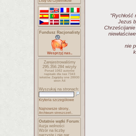
Listy od czytelników
"Rychłość 
Jezus b
Chrześcijanie
Fundusz Racjonalisty
niewłaściwe 
nie 
k
Wesprzyj nas..
Zarejestrowaliśmy
295.356.284
wizyty
Ponad 1062 autorów
napisało
dla nas 7343
tekstów.
Zajęłyby one 28930
stron A4
Wyszukaj na stronach:
Kryteria szczegółowe
Najnowsze strony..
Archiwum streszczeń..
Ostatnie wątki Forum
:
iluzja wolności
Wzór na liczby
parzyste i nie par..