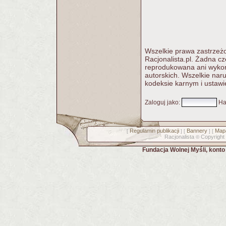
Wszelkie prawa zastrzeżo
Racjonalista.pl. Żadna c
reprodukowana ani wykorz
autorskich. Wszelkie nar
kodeksie karnym i ustawi
Zaloguj jako
:
Ha
Regulamin publikacji
Bannery
Mapa
[
] [
] [
Racjonalista
Copyright
©
Fundacja Wolnej Myśli, kont