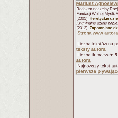
Mariusz Agnosiew
Redaktor naczelny Racjo
Fundacji Wolnej Myśli. 
(2009),
Heretyckie dzi
Kryminalne dzieje papi
(2012),
Zapomniane dzi
Strona www autora
Liczba tekstów na po
teksty autora
Liczba tłumaczeń:
5
autora
Najnowszy tekst aut
pierwsze pływając