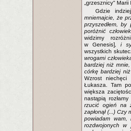
„grzesznicy" Marii
Gdzie indzi
mniemajcie, że pr
przyszedłem, by 
poróżnić człowie
widzimy rozróżn
w Genesis]
, i s
wszystkich skutec
wrogami człowieka
bardziej niż mnie,
córkę bardziej ni
Wzrost niechęci
Łukasza. Tam pod
większa zaciętoś
nastąpią rozłam
rzucić ogień na 
zapłonął (...) Czy
powiadam wam, l
rozdwojonych w j