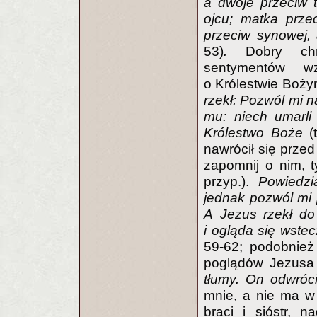
a dwoje przeciw t
ojcu; matka prze
przeciw synowej,
53)
.
Dobry chr
sentymentów wz
o Królestwie Boż
rzekł: Pozwól mi n
mu: niech umarli 
Królestwo Boże
(
nawrócił się przed
zapomnij o nim, 
przyp.).
Powiedzia
jednak pozwól mi 
A Jezus rzekł do
i ogląda się wste
59-62; podobnież
poglądów Jezusa 
tłumy. On odwróci
mnie, a nie ma w 
braci i sióstr, 