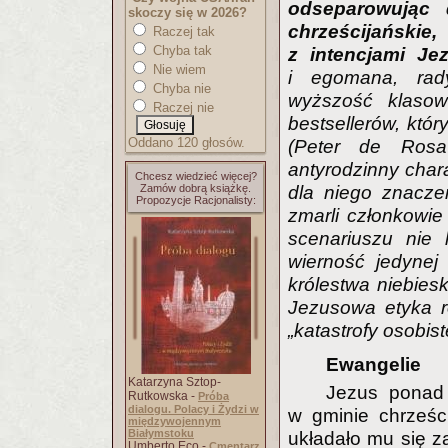
odseparowując 
skoczy się w 2026?
chrześcijańskie
Raczej tak
Chyba tak
z intencjami Je
Nie wiem
i egomana, rady
Chyba nie
wyższość klasow
Raczej nie
bestsellerów, któr
Oddano 120 głosów.
(Peter de Rosa
antyrodzinny char
Chcesz wiedzieć więcej?
Zamów dobrą książkę.
dla niego znacze
Propozycje Racjonalisty:
zmarli członkowie
scenariuszu nie l
wierność jedynej 
królestwa niebiesk
Jezusowa etyka r
„katastrofy osobist
Ewangelie
Katarzyna Sztop-
Jezus ponad 
Rutkowska -
Próba
dialogu. Polacy i Żydzi w
w gminie chrześci
międzywojennym
Białymstoku
układało mu się za
Umberto Eco -
Cmentarz