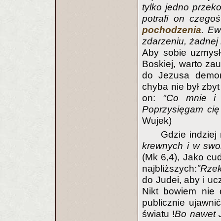
tylko jedno przeko
potrafi on czeg
pochodzenia
. Ew
zdarzeniu, żadnej 
Aby sobie uzmysł
Boskiej, warto za
do Jezusa demon
chyba nie był zby
on:
"Co mnie i 
Poprzysięgam cię
Wujek)
Gdzie indziej
krewnych i w swo
(Mk 6,4), Jako cud
najbliższych:
"Rzek
do Judei, aby i uc
Nikt bowiem nie 
publicznie ujawni
światu !
Bo nawet J