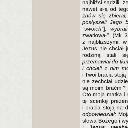
najbliżsi sądzili,
nawet siłą od teg
znów się zbierał,
posłyszeli Jego 
"swoich"
]
, wybra
zwariował
".
(Mk 3
z najbliższymi, 
Jezus nie chciał 
rodziną stali s
przemawiał do tłum
i chcieli z nim m
i Twoi bracia stoj
nie zechciał udzie
są moimi braćmi?
Oto moja matka i m
tę scenkę preze
i bracia stoją na
odpowiedział:
Moj
słowa Bożego i wy
!
Jezus uważał