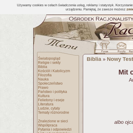
Używamy cookies w celach świadczenia usług, reklamy i statystyk. Korzystani
urządzeniu. Pamiętaj, że zawsze możesz
zmie
Biblia
Nowy Tes
Światopogląd
»
Religie i sekty
Biblia
Mit 
Kościół i Katolicyzm
Filozofia
Nauka
A
Społeczeństwo
Prawo
Państwo i polityka
Kultura
Felietony i eseje
Literatura
Ludzie, cytaty
Tematy różnorodne
Znalezione w sieci
albo ojc
Współpraca
Pytania i odpowiedzi