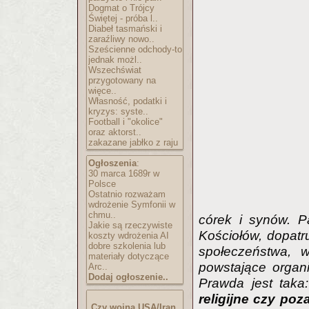
Dogmat o Trójcy
Świętej - próba l..
Diabeł tasmański i
zaraźliwy nowo..
Sześcienne odchody-to
jednak możl..
Wszechświat
przygotowany na
więce..
Własność, podatki i
kryzys: syste..
Football i "okolice"
oraz aktorst..
zakazane jabłko z raju
Ogłoszenia
:
30 marca 1689r w
Polsce
Ostatnio rozważam
wdrożenie Symfonii w
chmu..
córek i synów. P
Jakie są rzeczywiste
Kościołów, dopatr
koszty wdrożenia AI
dobre szkolenia lub
społeczeństwa, 
materiały dotyczące
powstające organi
Arc..
Dodaj ogłoszenie..
Prawda jest taka
religijne czy poz
Czy wojna USA/Iran