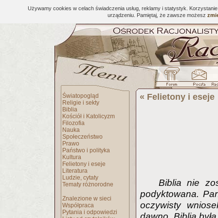
Używamy cookies w celach świadczenia usług, reklamy i statystyk. Korzystani
urządzeniu. Pamiętaj, że zawsze możesz
zmie
«
Felietony i eseje
Światopogląd
Religie i sekty
Biblia
Kościół i Katolicyzm
Filozofia
Nauka
Społeczeństwo
Prawo
Państwo i polityka
Kultura
Felietony i eseje
Literatura
Ludzie, cytaty
Biblia nie z
Tematy różnorodne
podyktowana. Pan
Znalezione w sieci
oczywisty wniose
Współpraca
Pytania i odpowiedzi
dawno. Biblia była 