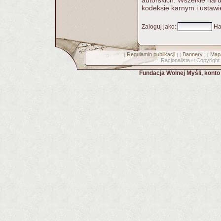
autorskich. Wszelkie nar
kodeksie karnym i ustawi
Zaloguj jako
:
Ha
Regulamin publikacji
Bannery
Mapa
[
] [
] [
Racjonalista
Copyright
©
Fundacja Wolnej Myśli, kont