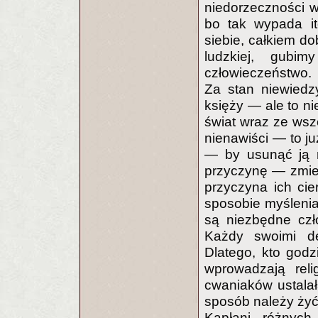
niedorzeczności w
bo tak wypada it
siebie, całkiem d
ludzkiej, gubim
człowieczeństwo.
Za stan niewiedz
księży — ale to ni
świat wraz ze wsze
nienawiści — to ju
— by usunąć ją n
przyczynę — zmien
przyczyna ich cie
sposobie myślenia.
są niezbędne czł
Każdy swoimi dec
Dlatego, kto godz
wprowadzają rel
cwaniaków ustalała
sposób należy żyć
Kapłani różnych 