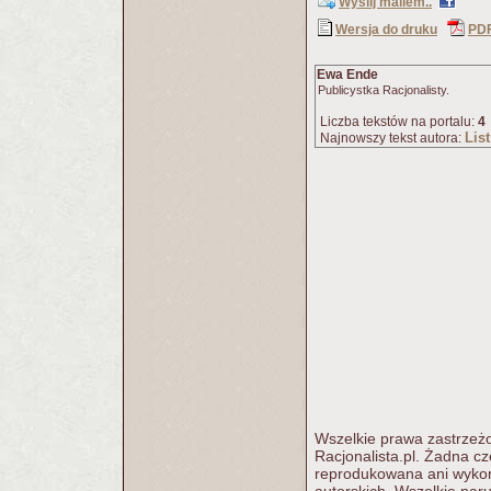
Wyślij mailem..
Wersja do druku
PD
Ewa Ende
Publicystka Racjonalisty.
Liczba tekstów na portalu:
4
Lis
Najnowszy tekst autora:
Wszelkie prawa zastrzeżo
Racjonalista.pl. Żadna c
reprodukowana ani wykorz