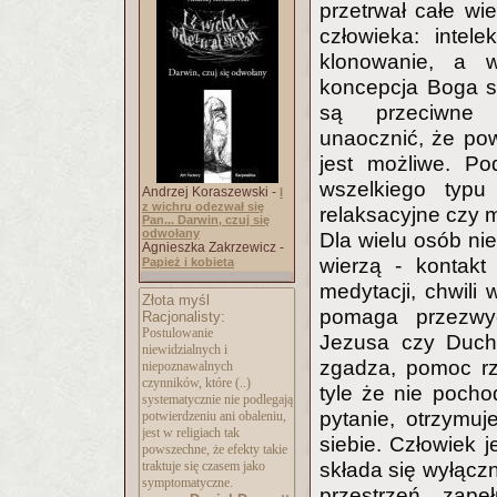
przetrwał całe w
człowieka: intele
klonowanie, a 
koncepcja Boga s
są przeciwne 
unaocznić, że pow
jest możliwe. Po
wszelkiego typu
Andrzej Koraszewski -
I
z wichru odezwał się
relaksacyjne czy 
Pan... Darwin, czuj się
odwołany
Dla wielu osób ni
Agnieszka Zakrzewicz -
wierzą - kontakt
Papież i kobieta
medytacji, chwili 
Złota myśl
pomaga przezwyc
Racjonalisty:
Postulowanie
Jezusa czy Duch
niewidzialnych i
zgadza, pomoc rz
niepoznawalnych
czynników, które (..)
tyle że nie pocho
systematycznie nie podlegają
pytanie, otrzymuj
potwierdzeniu ani obaleniu,
jest w religiach tak
siebie. Człowiek j
powszechne, że efekty takie
traktuje się czasem jako
składa się wyłączn
symptomatyczne.
przestrzeń zapeł