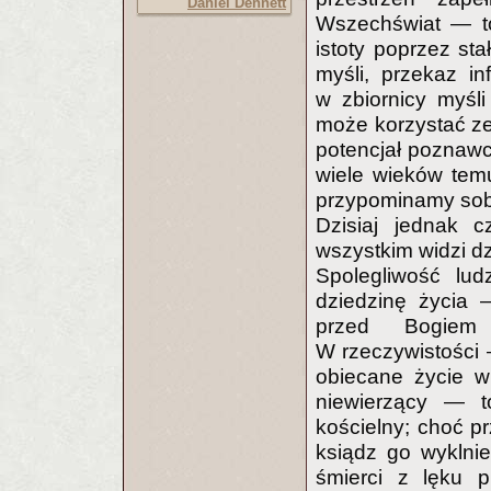
Daniel Dennett
Wszechświat — to
istoty poprzez sta
myśli, przekaz in
w zbiornicy myśli
może korzystać z
potencjał poznawc
wiele wieków temu
przypominamy sobi
Dzisiaj jednak c
wszystkim widzi dz
Spolegliwość lud
dziedzinę życia 
przed Bogiem 
W rzeczywistości —
obiecane życie wi
niewierzący — to
kościelny; choć p
ksiądz go wyklnie
śmierci z lęku p