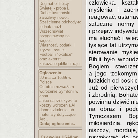
człowieka, kszta
Dogmat o Trójcy
Świętej - próba l..
myślenia i zach
Diabeł tasmański i
reagować, ustanawi
zaraźliwy nowo..
Sześcienne odchody-to
sztuczne normy 
jednak możl..
i przejaw indywidu
Wszechświat
przygotowany na
ma słuchać i wierz
więce..
tysiące lat utrzy
Własność, podatki i
kryzys: syste..
sterowanie myśle
Football i "okolice"
Biblii było wzbud
oraz aktorst..
zakazane jabłko z raju
Bogiem, stworzen
a jego rzekomym 
Ogłoszenia
:
30 marca 1689r w
ludzkich od boskich
Polsce
Ostatnio rozważam
Już od pierwszych
wdrożenie Symfonii w
i zbrodnią. Bohate
chmu..
Jakie są rzeczywiste
powinna dziwić nie
koszty wdrożenia AI
na obraz i podo
dobre szkolenia lub
materiały dotyczące
Tymczasem Bóg 
Arc..
miłosierdzia, r
Dodaj ogłoszenie..
niszczy, morduj
nawoływać do pok
Czy wojna USA/Iran