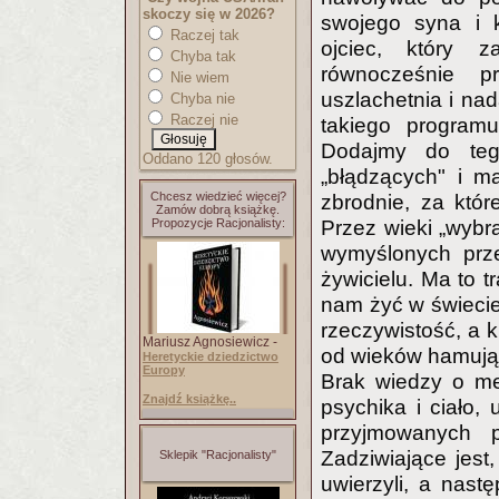
skoczy się w 2026?
swojego syna i k
Raczej tak
ojciec, który 
Chyba tak
równocześnie p
Nie wiem
uszlachetnia i na
Chyba nie
Raczej nie
takiego programu
Dodajmy do tego
Oddano 120 głosów.
„błądzących" i m
Chcesz wiedzieć więcej?
zbrodnie, za któ
Zamów dobrą książkę.
Propozycje Racjonalisty:
Przez wieki „wybr
wymyślonych prze
żywicielu. Ma to t
nam żyć w świecie
rzeczywistość, a k
Mariusz Agnosiewicz -
od wieków hamują 
Heretyckie dziedzictwo
Europy
Brak wiedzy o me
Znajdź książkę..
psychika i ciało,
przyjmowanych p
Zadziwiające jest
Sklepik "Racjonalisty"
uwierzyli, a nastę