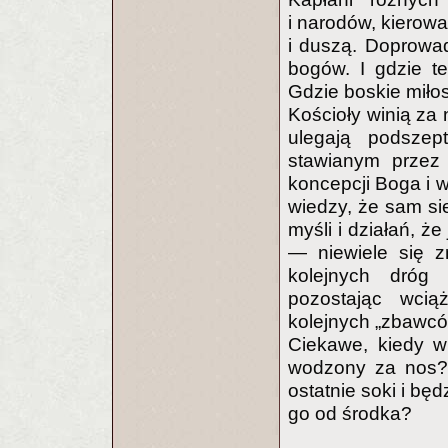
i narodów, kierowa
i duszą. Doprowad
bogów. I gdzie te
Gdzie boskie miłos
Kościoły winią za 
ulegają podsze
stawianym przez
koncepcji Boga i w
wiedzy, że sam sie
myśli i działań, ż
— niewiele się zm
kolejnych dróg
pozostając wci
kolejnych „zbawcó
Ciekawe, kiedy w
wodzony za nos? 
ostatnie soki i będ
go od środka?