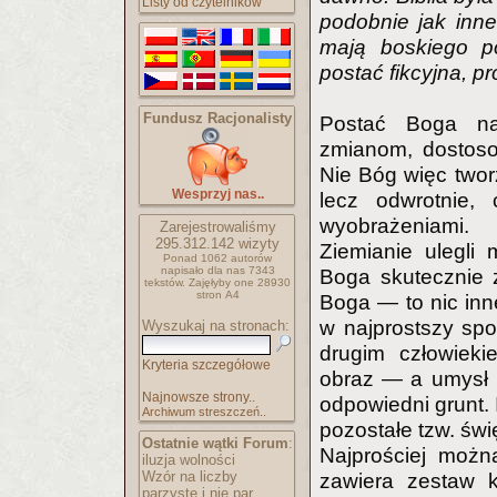
Listy od czytelników
podobnie jak inne
mają boskiego p
postać fikcyjna, p
Fundusz Racjonalisty
Postać Boga na 
zmianom, dostoso
Nie Bóg więc twor
Wesprzyj nas..
lecz odwrotnie,
wyobrażeniami.
Zarejestrowaliśmy
295.312.142
wizyty
Ziemianie ulegli
Ponad 1062 autorów
napisało
dla nas 7343
Boga skutecznie z
tekstów.
Zajęłyby one 28930
stron A4
Boga — to nic inn
w najprostszy spo
Wyszukaj na stronach:
drugim człowieki
Kryteria szczegółowe
obraz — a umysł 
Najnowsze strony..
odpowiedni grunt. I
Archiwum streszczeń..
pozostałe tzw. świę
Ostatnie wątki Forum
:
Najprościej możn
iluzja wolności
Wzór na liczby
zawiera zestaw 
parzyste i nie par..