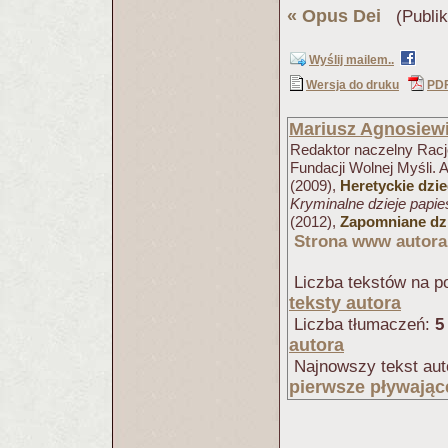
«
Opus Dei
(Publik
Wyślij mailem..
Wersja do druku
PD
Mariusz Agnosiew
Redaktor naczelny Racjo
Fundacji Wolnej Myśli. 
(2009),
Heretyckie dzi
Kryminalne dzieje papi
(2012),
Zapomniane dzi
Strona www autora
Liczba tekstów na po
teksty autora
Liczba tłumaczeń:
5
autora
Najnowszy tekst aut
pierwsze pływając