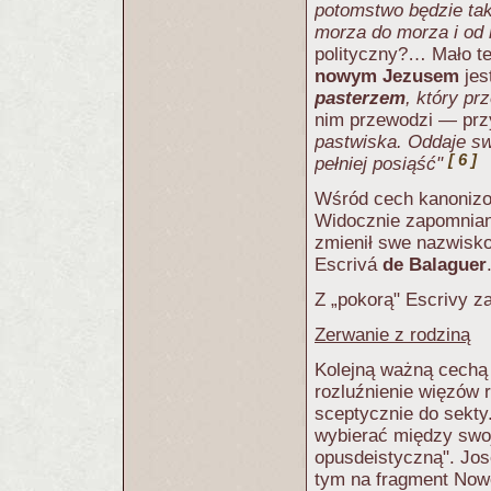
potomstwo będzie tak 
morza do morza i od 
polityczny?… Mało te
nowym Jezusem
jes
pasterzem
, który pr
nim przewodzi — prz
pastwiska. Oddaje sw
[ 6 ]
pełniej posiąść"
Wśród cech kanonizo
Widocznie zapomniano
zmienił swe nazwisk
Escrivá
de Balaguer
Z „pokorą" Escrivy z
Zerwanie z rodziną
Kolejną ważną cechą 
rozluźnienie więzów r
sceptycznie do sekty
wybierać między swoj
opusdeistyczną". Jos
tym na fragment Now