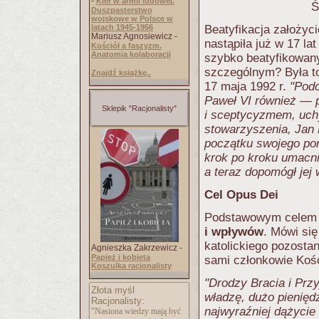
-
Kler w armii ludowej.
Ś
Duszpasterstwo
wojskowe w Polsce w
latach 1945-1956
Beatyfikacja założyc
Mariusz Agnosiewicz -
nastąpiła już w 17 lat
Kościół a faszyzm.
Anatomia kolaboracji
szybko beatyfikowany
szczególnym? Była to 
Znajdź książkę..
17 maja 1992 r.
"Podc
Paweł VI również — p
Sklepik "Racjonalisty"
i sceptycyzmem, uch
stowarzyszenia, Jan
początku swojego pon
krok po kroku umacni
a teraz dopomógł jej
Cel Opus Dei
Podstawowym celem d
i wpływów
. Mówi się
katolickiego pozosta
Agnieszka Zakrzewicz -
Papież i kobieta
sami członkowie Kośc
Koszulka racjonalisty
"Drodzy Bracia i Przy
Złota myśl
władzę, dużo pieniędz
Racjonalisty:
najwyraźniej dążycie
"Nasiona wiedzy mają być