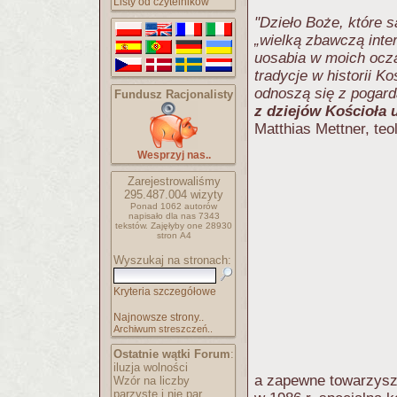
Listy od czytelników
"Dzieło Boże, które 
„wielką zbawczą inte
uosabia w moich ocza
tradycje w historii Ko
odnoszą się z pogard
Fundusz Racjonalisty
z dziejów Kościoła u
Matthias Mettner, teo
Wesprzyj nas..
Zarejestrowaliśmy
295.487.004
wizyty
Ponad 1062 autorów
napisało
dla nas 7343
tekstów.
Zajęłyby one 28930
stron A4
Wyszukaj na stronach:
Kryteria szczegółowe
Najnowsze strony..
Archiwum streszczeń..
Ostatnie wątki Forum
:
iluzja wolności
a zapewne towarzysz
Wzór na liczby
parzyste i nie par..