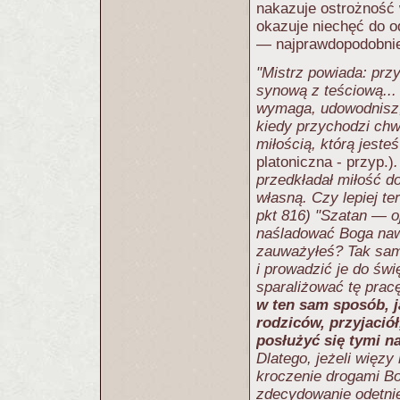
nakazuje ostrożność w
okazuje niechęć do od
— najprawdopodobniej
"Mistrz powiada: prz
synową z teściową...
wymaga, udowodnisz,
kiedy przychodzi chwi
miłością, którą jest
platoniczna - przyp.)
przedkładał miłość d
własną. Czy lepiej t
pkt 816) ­"Szatan — o
naśladować Boga naw
zauważyłeś? Tak samo
i prowadzić je do świ
sparaliżować tę pracę
w ten sam sposób, j
rodziców, przyjació
posłużyć się tymi n
Dlatego, jeżeli więzy 
kroczenie drogami Boż
zdecydowanie odetnie