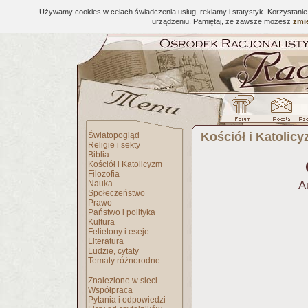
Używamy cookies w celach świadczenia usług, reklamy i statystyk. Korzystani
urządzeniu. Pamiętaj, że zawsze możesz
zmie
Kościół i Katolic
Światopogląd
Religie i sekty
Biblia
Kościół i Katolicyzm
Filozofia
Nauka
A
Społeczeństwo
Prawo
Państwo i polityka
Kultura
Felietony i eseje
Literatura
Ludzie, cytaty
Tematy różnorodne
Znalezione w sieci
Współpraca
Pytania i odpowiedzi