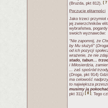
[ 7 
(Bruzda, pkt 812).
Poczucie elitarności
Jako trzeci przymiot
jej zwierzchników el
wybraństwa, pogardy 
swoich wyznawców:
"Nie zapomnij, że Ch
by Mu służyli"
(
Droga
od ich pozycji społec
wrażenie, że nie zdaj
stado, tabun… trz
i Miłosierdzia, zami
... zaś spośród trzo
(
Droga
, pkt 914) Gdz
ma celowość nadprzyr
to największa przesz
musimy ją pokochać 
[ 8 ]
pkt 311
)
. Tego cz