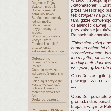
w 1986 r. specjalną 
Dogmat o Trójcy
„katomasonerii". Lus
Świętej - próba l..
przez Messoriego pr
Diabeł tasmański i
zaraźliwy nowo..
też"
czołgiem na gum
Sześcienne odchody-to
tam, gdzie konwencjo
jednak możl..
działalność dawnej K
Wszechświat
przygotowany na
przy zakonie jezuitów
więce..
Reinach tak charakte
Własność, podatki i
kryzys: syste..
"Tajemnica którą oto
Football i "okolice"
oraz aktorst..
istotnym celem jej dz
zakazane jabłko z raju
zorganizowanem, któ
lub majątku, niewier
Ogłoszenia
:
30 marca 1689r w
lub klijenteli, dopro
Polsce
wszędzie,
gdzie nie 
Ostatnio rozważam
wdrożenie Symfonii w
Opus Dei zastąpiło, j
chmu..
pewnego czasu utraci
Jakie są rzeczywiste
koszty wdrożenia AI
***
dobre szkolenia lub
materiały dotyczące
Arc..
Opus Dei, powstałe w
Dodaj ogłoszenie..
gromadzi dziś ponad 
krajach, w tym w Pol
Czy wojna USA/Iran