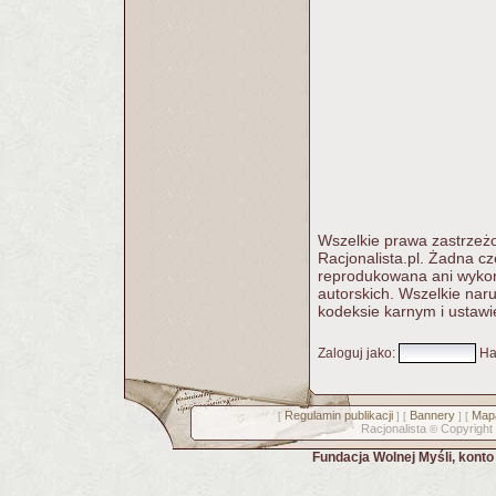
Wszelkie prawa zastrzeżo
Racjonalista.pl. Żadna c
reprodukowana ani wykorz
autorskich. Wszelkie nar
kodeksie karnym i ustawi
Zaloguj jako
:
Ha
Regulamin publikacji
Bannery
Mapa
[
] [
] [
Racjonalista
Copyright
©
Fundacja Wolnej Myśli, kont