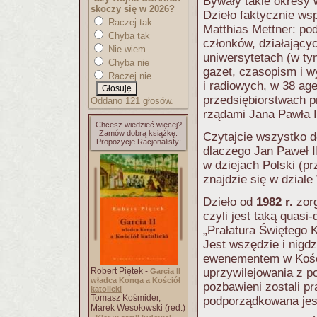
Bywały takie okresy
skoczy się w 2026?
Dzieło faktycznie wsp
Raczej tak
Matthias Mettner: pod
Chyba tak
członków, działający
Nie wiem
uniwersytetach (w ty
Chyba nie
gazet, czasopism i w
Raczej nie
i radiowych, w 38 ag
przedsiębiorstwach p
Oddano 121 głosów.
rządami Jana Pawła I
Chcesz wiedzieć więcej?
Zamów dobrą książkę.
Czytajcie wszystko d
Propozycje Racjonalisty:
dlaczego Jan Paweł I
w dziejach Polski (p
znajdzie się w dziale
Dzieło od
1982 r.
zorg
czyli jest taką quasi
„Prałatura Świętego K
Jest wszędzie i nigdz
ewenementem w Kości
Robert Piętek -
uprzywilejowania z po
Garcia II
władca Konga a Kościół
pozbawieni zostali pr
katolicki
Tomasz Kośmider,
podporządkowana jest
Marek Wesołowski (red.)