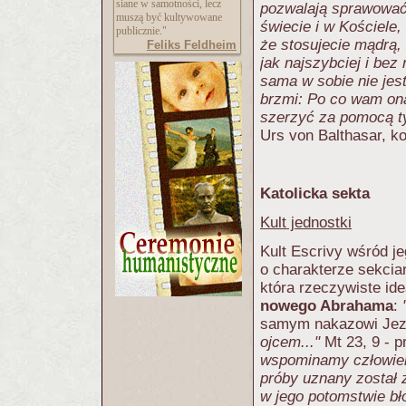
siane w samotności, lecz
pozwalają sprawować 
muszą być kultywowane
świecie i w Kościele
publicznie."
że stosujecie mądrą,
Feliks Feldheim
jak najszybciej i be
sama w sobie nie jes
brzmi: Po co wam ona
szerzyć za pomocą 
Urs von Balthasar, k
Katolicka sekta
Kult jednostki
Kult Escrivy wśród je
o charakterze sekciar
która rzeczywiste ide
nowego Abrahama
:
samym nakazowi Jez
ojcem..."
Mt 23, 9 - p
wspominamy człowiek
próby uznany został 
w jego potomstwie bł