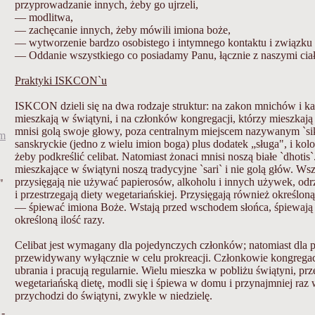
przyprowadzanie innych, żeby go ujrzeli,
— modlitwa,
— zachęcanie innych, żeby mówili imiona boże,
— wytworzenie bardzo osobistego i intymnego kontaktu i związku
— Oddanie wszystkiego co posiadamy Panu, łącznie z naszymi ciała
Praktyki ISKCON`u
ISKCON dzieli się na dwa rodzaje struktur: na zakon mnichów i k
mieszkają w świątyni, i na członków kongregacji, którzy mieszkaj
mnisi golą swoje głowy, poza centralnym miejscem nazywanym `si
sm
sanskryckie (jedno z wielu imion boga) plus dodatek „sługa", i kolo
żeby podkreślić celibat. Natomiast żonaci mnisi noszą białe `dhotis`
mieszkające w świątyni noszą tradycyjne `sari` i nie golą głów. Ws
przysięgają nie używać papierosów, alkoholu i innych używek, odr
"
i przestrzegają diety wegetariańskiej. Przysięgają również określoną
— śpiewać imiona Boże. Wstają przed wschodem słońca, śpiewają 
określoną ilość razy.
Celibat jest wymagany dla pojedynczych członków; natomiast dla pa
przewidywany wyłącznie w celu prokreacji. Członkowie kongregac
ubrania i pracują regularnie. Wielu mieszka w pobliżu świątyni, prz
wegetariańską dietę, modli się i śpiewa w domu i przynajmniej raz
przychodzi do świątyni, zwykle w niedzielę.
 -