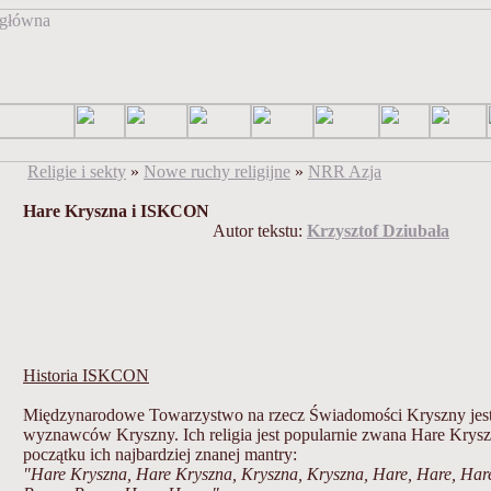
Religie i sekty
»
Nowe ruchy religijne
»
NRR Azja
Hare Kryszna i ISKCON
Autor tekstu:
Krzysztof Dziubała
Historia ISKCON
Międzynarodowe Towarzystwo na rzecz Świadomości Kryszny jest r
wyznawców Kryszny. Ich religia jest popularnie zwana Hare Krys
początku ich najbardziej znanej mantry:
"Hare Kryszna, Hare Kryszna, Kryszna, Kryszna, Hare, Hare, Ha