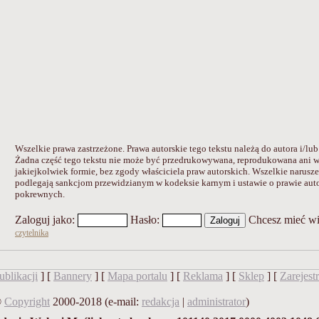
Wszelkie prawa zastrzeżone. Prawa autorskie tego tekstu należą do autora i/lub
Żadna część tego tekstu nie może być przedrukowywana, reprodukowana ani
jakiejkolwiek formie, bez zgody właściciela praw autorskich. Wszelkie narusz
podlegają sankcjom przewidzianym w kodeksie karnym i ustawie o prawie aut
pokrewnych.
Zaloguj jako
:
Hasło
:
Chcesz mieć w
czytelnika
blikacji
] [
Bannery
] [
Mapa portalu
] [
Reklama
] [
Sklep
] [
Zarejestr
©
Copyright
2000-2018 (e-mail:
redakcja
|
administrator
)