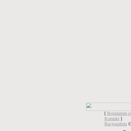
[
Regulamin pu
Kontakt
]
Racjonalista