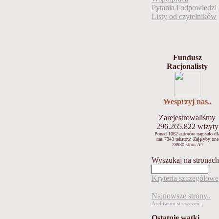
Pytania i odpowiedzi
Listy od czytelników
Fundusz
Racjonalisty
Wesprzyj nas..
Zarejestrowaliśmy
296.265.822
wizyty
Ponad 1062 autorów napisało
dl
nas 7343 tekstów.
Zajęłyby one
28930 stron A4
Wyszukaj na stronach
Kryteria szczegółowe
Najnowsze strony..
Archiwum streszczeń..
Ostatnie wątki