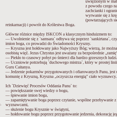
uwięzionym w mate
z powodu czego nar
zachcianki i ograni
wyrwanie się z krę
(powtarzających s
reinkarnacji) i powrót do Królestwa Boga.
Główne różnice między ISKCON a klasycznym hinduizmem to:
— Uwolnienie się z `samsara` odbywa się poprzez `sankirtana`, cz
imion boga, co prowadzi do Świadomości Kryszny.
— Kryszna jest hołdowany jako Najwyższy Bóg; wierzą, że można
osobistą więź. Jezus Chrystus jest uważany za bezpośrednie „ramię
— Piekło to czasowy pobyt po śmierci dla bardzo grzesznych ludzi
— Uczniowie potrzebują `duchowego mistrza`, który w prostej lin
Guru Caitanya.
— Jedzenie pokarmów przygotowanych i ofiarowanych Panu, jest
komunię z Kryszną, Kryszna „oczyszcza energią" ciało wyznawcy.
Ich `Dziewięć Procesów Oddania Panu` to:
— powiększanie swej wiedzy o bogu,
— śpiewanie imion boga,
— zapamiętywanie boga poprzez czytanie, wspólne przebywanie z
.
wyznawcami,
— służenie bogu Krysznie w świątyni,
— hołdowanie bogu poprzez przygotowanie jedzenia, dekorację je