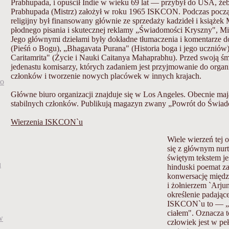
Prabhupada, i opuścił Indie w wieku 69 lat — przybył do USA, że
Prabhupada (Mistrz) założył w roku 1965 ISKCON. Podczas począ
religijny był finansowany głównie ze sprzedaży kadzideł i książek M
płodnego pisania i skutecznej reklamy „Świadomości Kryszny", Mis
Jego głównymi dziełami były dokładne tłumaczenia i komentarze d
(Pieśń o Bogu), „Bhagavata Purana" (Historia boga i jego uczniów)
Caritamrita" (Życie i Nauki Caitanya Mahaprabhu). Przed swoją śm
jedenastu komisarzy, których zadaniem jest przyjmowanie do orga
członków i tworzenie nowych placówek w innych krajach.
to
Główne biuro organizacji znajduje się w Los Angeles. Obecnie maj
stabilnych członków. Publikują magazyn zwany „Powrót do Świa
Wierzenia ISKCON`u
Wiele wierzeń tej 
się z głównym nur
świętym tekstem je
u
hinduski poemat z
konwersację międ
i żołnierzem `Arj
określenie padając
ISKCON`u to — „n
ciałem". Oznacza to
w
człowiek jest w pe