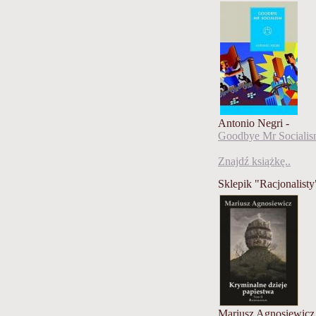
Antonio Negri -
Goodbye Mr Sociali
Znajdź książkę..
Sklepik "Racjonalisty
Mariusz Agnosiewicz