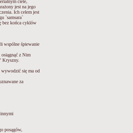
rialnym ciele,
ażony jest na jego
czenia. Ich celem jest
gu `samsara`
ię bez końca cyklów
yli wspólne śpiewanie
 osiągnąć z Nim
" Kryszny.
.
ii wywodzić się ma od
 uznawane za
 innymi
go posągów,