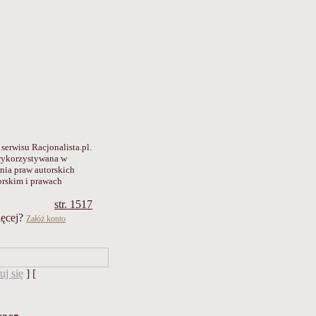
 serwisu Racjonalista.pl.
 wykorzystywana w
enia praw autorskich
orskim i prawach
str. 1517
ięcej?
Załóż konto
uj się
] [