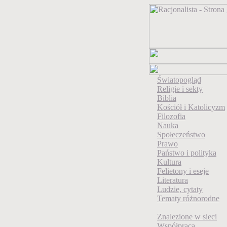
Światopogląd
Religie i sekty
Biblia
Kościół i Katolicyzm
Filozofia
Nauka
Społeczeństwo
Prawo
Państwo i polityka
Kultura
Felietony i eseje
Literatura
Ludzie, cytaty
Tematy różnorodne
Znalezione w sieci
Współpraca