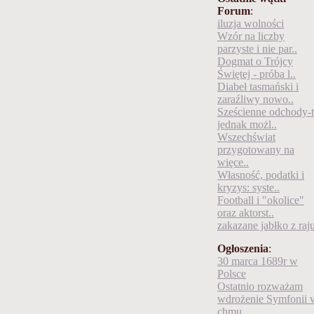
Forum
:
iluzja wolności
Wzór na liczby
parzyste i nie par..
Dogmat o Trójcy
Świętej - próba l..
Diabeł tasmański i
zaraźliwy nowo..
Sześcienne odchody-
jednak możl..
Wszechświat
przygotowany na
więce..
Własność, podatki i
kryzys: syste..
Football i "okolice"
oraz aktorst..
zakazane jabłko z raj
Ogłoszenia
:
30 marca 1689r w
Polsce
Ostatnio rozważam
wdrożenie Symfonii 
chmu..