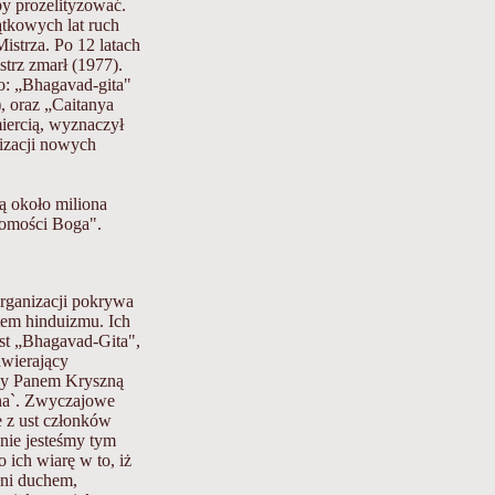
by prozelityzować.
tkowych lat ruch
istrza. Po 12 latach
trz zmarł (1977).
o: „Bhagavad-gita"
, oraz „Caitanya
iercią, wyznaczył
nizacji nowych
ą około miliona
domości Boga".
organizacji pokrywa
tem hinduizmu. Ich
st „Bhagavad-Gita",
awierający
zy Panem Kryszną
una`. Zwyczajowe
e z ust członków
ie jesteśmy tym
 ich wiarę w to, iż
łni duchem,