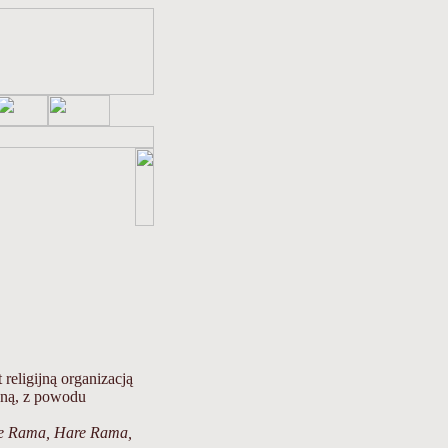
eligijną organizacją
zną, z powodu
re Rama, Hare Rama,