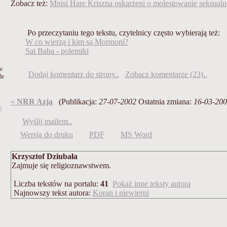
Zobacz też:
Mnisi Hare Kriszna oskarżeni o molestowanie seksualn
Po przeczytaniu tego tekstu, czytelnicy często wybierają też:
W co wierzą i kim są Mormoni?
Sai Baba - polemiki
ie
Dodaj komentarz do strony..
Zobacz komentarze (23)..
de
«
NRR Azja
(Publikacja:
27-07-2002
Ostatnia zmiana:
16-03-20
y
Wyślij mailem..
Wersja do druku
PDF
MS Word
Krzysztof Dziubała
Zajmuje się religioznawstwem.
Liczba tekstów na portalu:
41
Pokaż inne teksty autora
Najnowszy tekst autora:
Koran i niewierni