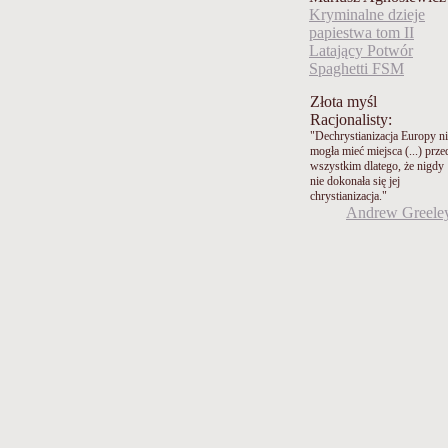
Kryminalne dzieje
papiestwa tom II
Latający Potwór
Spaghetti FSM
Złota myśl
Racjonalisty:
"Dechrystianizacja Europy n
mogła mieć miejsca (...) prze
wszystkim dlatego, że nigdy
nie dokonała się jej
chrystianizacja."
Andrew Greele