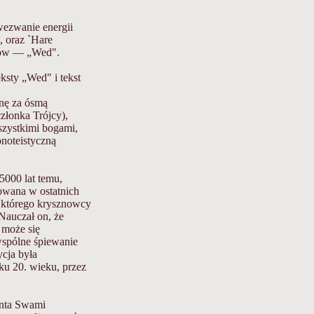
wezwanie energii
, oraz `Hare
stów — „Wed".
sty „Wed" i tekst
nę za ósmą
złonka Trójcy),
zystkimi bogami,
noteistyczną
5000 lat temu,
owana w ostatnich
 którego krysznowcy
Nauczał on, że
 może się
wspólne śpiewanie
ycja była
ku 20. wieku, przez
anta Swami