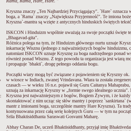
Rama, Rama, Hare, Hare. "
Kryszna znaczy „Ten Najbardziej Przyciągający". `Hare` oznacza 
boga, a `Rama` znaczy „Największa Przyjemność". Te imiona boże
Kryszna`-mantra są wzięte z antycznych hinduskich świętych tek
ISKCON i Hinduizm wspólnie uważają za swoje początki święte tek
„Bhagavad-gita".
Różnica polega na tym, że Hinduizm głównego nurtu uznaje Krysz
inkarnację Wisznu (jednego z najważniejszych bogów hinduizmu, c
natomiast ISKCON uznaje Krysznę za boga nadrzędnego ponad ws
również ponad Wisznu. Z tego powodu ta organizacja jest wiarą mo
i propaguje `bhakti`, drogę pełnego oddania bogu.
Początki wiary mogą być związane z pojawieniem się Kryszny ok. 
w wiosce w Indiach, zwanej Vrindavana. Wiara ta została zregener
a
czasach — w wieku 16 n.e. pojawił się Guru Caitanya Mahaprabu,
uznają za inkarnację Kryszny w „formie swego idealnego ucznia". 
Kryszna jest najważniejszym z bogów, Bogiem Żywym, i że każdy
:
skontaktować z nim ucząc się słów mantry i poprzez `sankirtana` (
mantr z imionami boga, szczególnie mantry Hare Kryszna). Ta trad
kontynuowana przez całą serię kolejnych Guru — w tym na począt
Srila Bhaktisiddhanta Saraswati Gosvami Maharę.
Abhay Charan De, uczeń Bhaktisiddhanty, przyjął imię Bhaktived