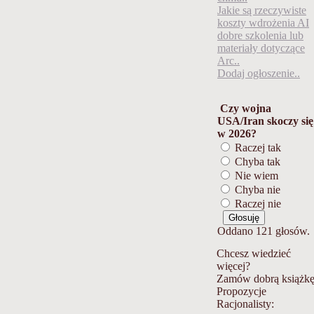
Jakie są rzeczywiste
koszty wdrożenia AI
dobre szkolenia lub
materiały dotyczące
Arc..
Dodaj ogłoszenie..
Czy wojna
USA/Iran skoczy się
w 2026?
Raczej tak
Chyba tak
Nie wiem
Chyba nie
Raczej nie
Oddano 121 głosów.
Chcesz wiedzieć
więcej?
Zamów dobrą książkę
Propozycje
Racjonalisty: