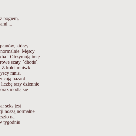
 z bogiem,
mi ...
apłanów, którzy
ą normalnie. Męscy
kha`. Otrzymują imię
rowe szaty, `dhotis`,
. Z kolei mniszki
zyscy mnisi
zucają hazard
 liczbę razy dziennie
oraz modlą się
r seks jest
ji noszą normalne
eszło na
 w tygodniu