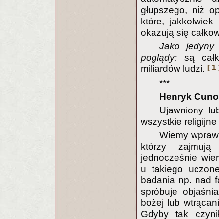
głupszego, niż o
które, jakkolwie
okazują się całkow
Jako jedyny
poglądy:
są całko
[ 1 
miliardów ludzi.
***
Henryk Cun
Ujawniony lu
wszystkie religijn
Wiemy wprawd
którzy zajmują
jednocześnie wier
u takiego uczon
badania np. nad f
spróbuje objaśnia
bożej lub wtrącan
Gdyby tak czyni