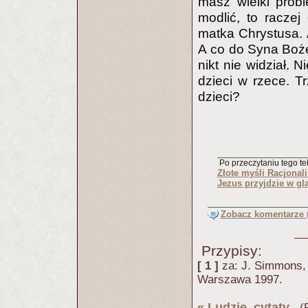
masz wielki probl
modlić, to racze
matka Chrystusa. A
A co do Syna Bożeg
nikt nie widział.
dzieci w rzece. T
dzieci?
Po przeczytaniu tego tek
Złote myśli Racjonali
Jezus przyjdzie w gl
Zobacz komentarze (
Przypisy:
[ 1 ]
za: J. Simmons
Warszawa 1997.
«
Ludzie, cytaty
(Pu