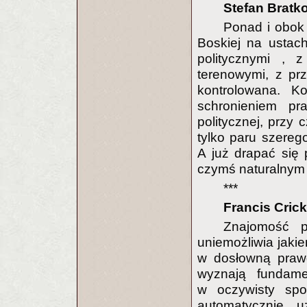
Stefan Bratk
Ponad i obok 
Boskiej na ustach
politycznymi , 
terenowymi, z pr
kontrolowana. Ko
schronieniem pr
politycznej, przy 
tylko paru szereg
A już drapać się
czymś naturalnym
***
Francis Cric
Znajomość p
uniemożliwia jaki
w dosłowną prawdz
wyznają fundament
w oczywisty spo
automatycznie