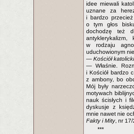
idee miewali kato
uznane za herez
i bardzo przecie
o tym głos bisk
dochodzę też d
antyklerykalizm,
w rodzaju agno
uduchowionym nie
— Kościół katolicki
— Właśnie. Rozm
i Kościół bardzo 
z ambony, bo obc
Mój były narzeczo
motywach biblijny
nauk ścisłych i fi
dyskusje z księd
mnie nawet nie oc
Fakty i Mity
, nr 17
***