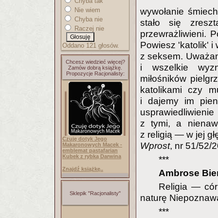
Chyba tak
Nie wiem
wywołanie śmiech
Chyba nie
stało się zres
Raczej nie
przewrażliwieni. 
Powiesz 'katolik' 
Oddano 121 głosów.
z seksem. Uważam, 
Chcesz wiedzieć więcej?
i wszelkie wyz
Zamów dobrą książkę.
Propozycje Racjonalisty:
miłośników pielgr
katolikami czy m
i dajemy im pie
usprawiedliwieni
z tymi, a niena
z religią — w jej
Czuję dotyk Jego
Wprost
, nr 51/52/
Makaronowych Macek -
emblemat pastafarian
Kubek z rybką Darwina
***
Znajdź książkę..
Ambrose Bie
Religia — cór
Sklepik "Racjonalisty"
naturę Niepoznaw
***