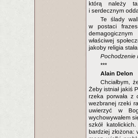
którą należy t
i serdecznym odda
Te ślady wal
w postaci frazes
demagogicznym 
właściwej społeczn
jakoby religia sta
Pochodzenie re
***
Alain Delon
Chciałbym, że
Żeby istniał jakiś
rzeka porwała z 
wezbranej rzeki r
uwierzyć w Bog
wychowywałem się 
szkół katolickic
bardziej złożona: