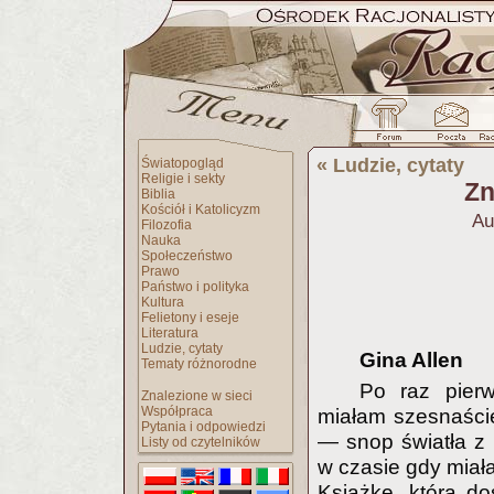
«
Ludzie, cytaty
Światopogląd
Religie i sekty
Zn
Biblia
Kościół i Katolicyzm
Au
Filozofia
Nauka
Społeczeństwo
Prawo
Państwo i polityka
Kultura
Felietony i eseje
Literatura
Ludzie, cytaty
Gina Allen
Tematy różnorodne
Po raz pier
Znalezione w sieci
Współpraca
miałam szesnaście
Pytania i odpowiedzi
— snop światła z l
Listy od czytelników
w czasie gdy miał
Książkę, którą d