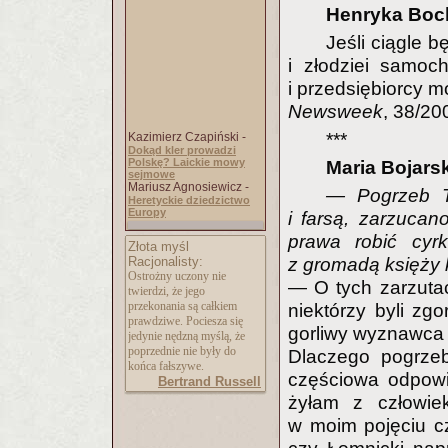
Henryka Boc
Jeśli ciągle 
i złodziei samoc
i przedsiębiorcy mog
Newsweek
, 38/20
***
Kazimierz Czapiński -
Dokąd kler prowadzi
Polskę? Laickie mowy
Maria Bojars
sejmowe
Mariusz Agnosiewicz -
— Pogrzeb T
Heretyckie dziedzictwo
Europy
i farsą, zarzucan
prawa robić cyrk
Złota myśl
Racjonalisty:
z gromadą księży 
Ostrożny uczony nie
— O tych zarzuta
twierdzi, że jego
przekonania są całkiem
niektórzy byli zgo
prawdziwe. Pociesza się
gorliwy wyznawca z
jedynie nędzną myślą, że
poprzednie nie były do
Dlaczego pogrzeb
końca fałszywe.
częściowa odpowie
Bertrand Russell
żyłam z człowiek
w moim pojęciu c