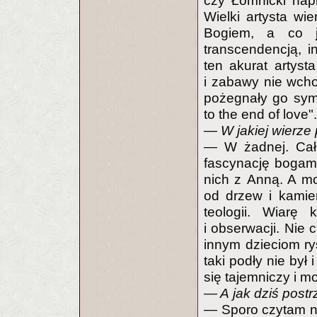
czy Łomnicki nap
Wielki artysta w
Bogiem, a co j
transcendencją, i
ten akurat artyst
i zabawy nie wch
pożegnały go sym
to the end of love".
— W jakiej wierze 
— W żadnej. Całk
fascynację bogami 
nich z Anną. A 
od drzew i kamie
teologii. Wiarę
i obserwacji. Nie 
innym dzieciom ry
taki podły nie był
się tajemniczy i 
— A jak dziś postr
— Sporo czytam na