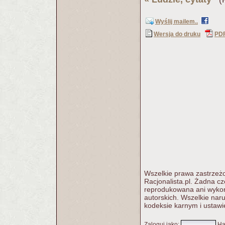
Wyślij mailem..
Wersja do druku
PD
Wszelkie prawa zastrzeżo
Racjonalista.pl. Żadna c
reprodukowana ani wykorz
autorskich. Wszelkie nar
kodeksie karnym i ustawi
Zaloguj jako
:
Ha