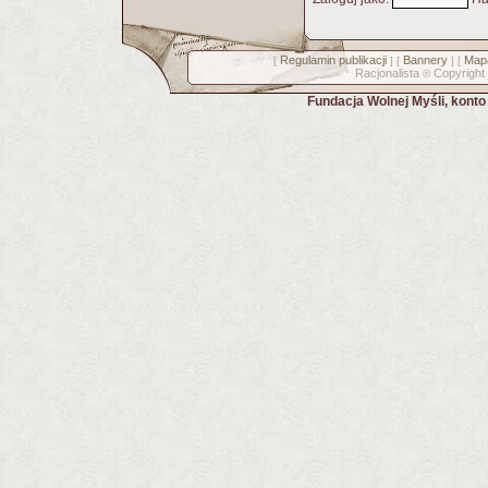
Regulamin publikacji
Bannery
Mapa
[
] [
] [
Racjonalista
Copyright
©
Fundacja Wolnej Myśli, kont