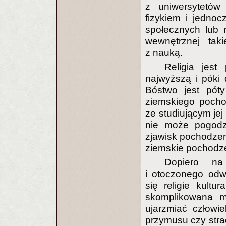
z uniwersytetów
fizykiem i jedno
społecznych lub r
wewnętrznej taki
z nauką.
Religia jest
najwyższą i póki d
Bóstwo jest pót
ziemskiego pocho
ze studiującym j
nie może pogodz
zjawisk pochodze
ziemskie pochodze
Dopiero na
i otoczonego odw
się religie kult
skomplikowana mit
ujarzmiać człowi
przymusu czy stra