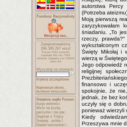
autorstwa Percy
(Potrzeba ateizmu)
Fundusz Racjonalisty
Moją pierwszą rea
zaryzykowałam k
śniadaniu. „To je
Wesprzyj nas..
rzeczy, prawda?" 
Zarejestrowaliśmy
wykształconym cz
296.395.267
wizyt
Święty Mikołaj i
Ponad 1062 autorów
napisało
dla nas 7343
wierzą w Świętego 
tekstów.
Zajęłyby one 28930
stron A4
Jego odpowiedź ro
Wyszukaj na stronach:
religijnej społec
Prezbiteriańskie
Kryteria szczegółowe
finansowo i uczę
Najnowsze strony..
spokojnie, że nie
Archiwum streszczeń..
jednak, że bez koś
Ostatnie wątki Forum
:
uczyły się o dobru
iluzja wolności
Wzór na liczby
ponieważ wierzyli w
parzyste i nie par..
Kiedy odwiedzam
Dogmat o Trójcy
Świętej - próba l..
Przeszywa mnie dr
Diabeł tasmański i