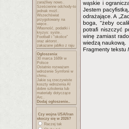
zaraźliwy nowo..
wąskie i ogranicz
Sześcienne odchody-to
Jestem pacyfistką,
jednak możl..
Wszechświat
odrażające. A „Zad
przygotowany na
boga, "żeby ocalił
więce..
Własność, podatki i
potrafi niszczyć 
kryzys: syste..
winę zamiast rado
Football i "okolice"
oraz aktorst..
wiedzą naukową.
zakazane jabłko z raju
Fragmenty tekstu
Ogłoszenia
:
30 marca 1689r w
Polsce
Ostatnio rozważam
wdrożenie Symfonii w
chmu..
Jakie są rzeczywiste
koszty wdrożenia AI
dobre szkolenia lub
materiały dotyczące
Arc..
Dodaj ogłoszenie..
Czy wojna USA/Iran
skoczy się w 2026?
Raczej tak