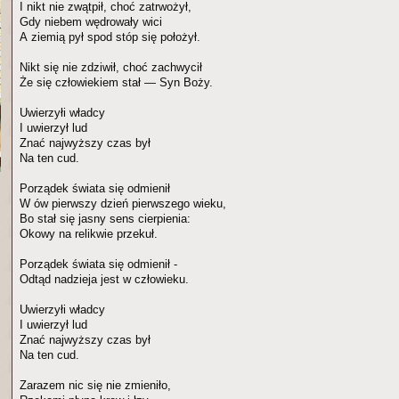
I nikt nie zwątpił, choć zatrwożył,
Gdy niebem wędrowały wici
A ziemią pył spod stóp się położył.
Nikt się nie zdziwił, choć zachwycił
Że się człowiekiem stał — Syn Boży.
Uwierzyłi władcy
I uwierzył lud
Znać najwyższy czas był
Na ten cud.
Porządek świata się odmienił
W ów pierwszy dzień pierwszego wieku,
Bo stał się jasny sens cierpienia:
Okowy na relikwie przekuł.
Porządek świata się odmienił -
Odtąd nadzieja jest w człowieku.
Uwierzyłi władcy
I uwierzył lud
Znać najwyższy czas był
Na ten cud.
Zarazem nic się nie zmieniło,