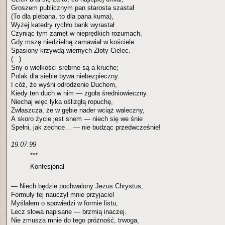
Groszem publicznym pan starosta szastał
(To dla plebana, to dla pana kuma),
Wyżej katedry rychło bank wyrastał
Czyniąc tym zamęt w nieprędkich rozumach,
Gdy mszę niedzielną zamawiał w kościele
Spasiony krzywdą wiernych Złoty Cielec.
(...)
Sny o wielkości srebrne są a kruche;
Polak dla siebie bywa niebezpieczny.
I cóż, że wyśni odrodzenie Duchem,
Kiedy ten duch w nim — zgoła średniowieczny.
Niechaj więc łyka oślizgłą ropuchę,
Zwłaszcza, że w gębie nader wciąż waleczny,
A skoro życie jest snem — niech się we śnie
Spełni, jak zechce… — nie budząc przedwcześnie!
19.07.99
***
Konfesjonał
— Niech będzie pochwalony Jezus Chrystus,
Formuły tej nauczył mnie przyjaciel
Myślałem o spowiedzi w formie listu,
Lecz słowa napisane — brzmią inaczej.
Nie zmusza mnie do tego próżność, trwoga,