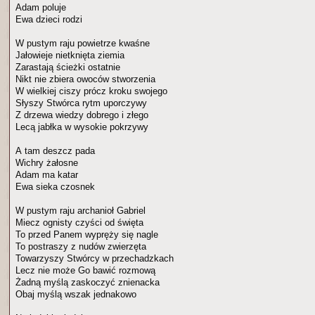
Adam poluje
Ewa dzieci rodzi
W pustym raju powietrze kwaśne
Jałowieje nietknięta ziemia
Zarastają ścieżki ostatnie
Nikt nie zbiera owoców stworzenia
W wielkiej ciszy prócz kroku swojego
Słyszy Stwórca rytm uporczywy
Z drzewa wiedzy dobrego i złego
Lecą jabłka w wysokie pokrzywy
A tam deszcz pada
Wichry żałosne
Adam ma katar
Ewa sieka czosnek
W pustym raju archanioł Gabriel
Miecz ognisty czyści od święta
To przed Panem wypręży się nagle
To postraszy z nudów zwierzęta
Towarzyszy Stwórcy w przechadzkach
Lecz nie może Go bawić rozmową
Żadną myślą zaskoczyć znienacka
Obaj myślą wszak jednakowo