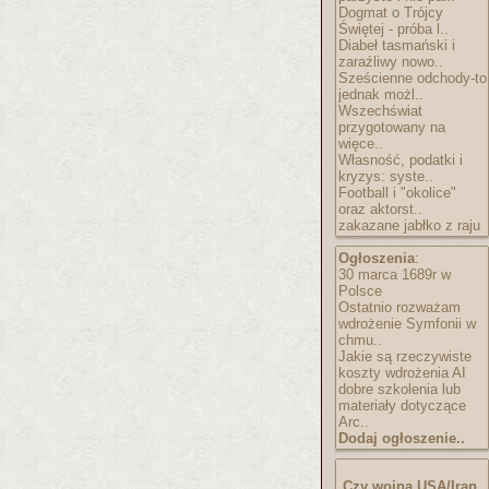
Dogmat o Trójcy
Świętej - próba l..
Diabeł tasmański i
zaraźliwy nowo..
Sześcienne odchody-to
jednak możl..
Wszechświat
przygotowany na
więce..
Własność, podatki i
kryzys: syste..
Football i "okolice"
oraz aktorst..
zakazane jabłko z raju
Ogłoszenia
:
30 marca 1689r w
Polsce
Ostatnio rozważam
wdrożenie Symfonii w
chmu..
Jakie są rzeczywiste
koszty wdrożenia AI
dobre szkolenia lub
materiały dotyczące
Arc..
Dodaj ogłoszenie..
Czy wojna USA/Iran