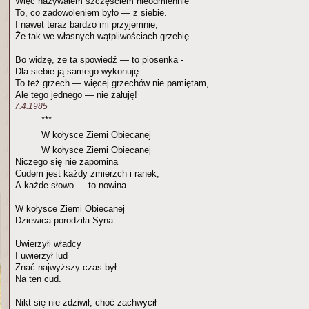
Więc nazywałem szczęściem nieodmiennie
To, co zadowoleniem było — z siebie.
I nawet teraz bardzo mi przyjemnie,
Że tak we własnych wątpliwościach grzebię.
Bo widzę, że ta spowiedź — to piosenka -
Dla siebie ją samego wykonuję..
To też grzech — więcej grzechów nie pamiętam,
Ale tego jednego — nie żałuję!
7.4.1985
***
W kołysce Ziemi Obiecanej
W kołysce Ziemi Obiecanej
Niczego się nie zapomina
Cudem jest każdy zmierzch i ranek,
A każde słowo — to nowina.
W kołysce Ziemi Obiecanej
Dziewica porodziła Syna.
Uwierzyłi władcy
I uwierzył lud
Znać najwyższy czas był
Na ten cud.
Nikt się nie zdziwił, choć zachwycił