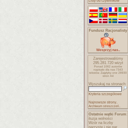
Listy od czytelników
Fundusz Racjonalisty
Wesprzyj nas..
Zarejestrowaliśmy
295.281.720
wizyt
Ponad 1062 autorów
napisało
dla nas 7343
tekstów.
Zajęłyby one 28930
stron A4
Wyszukaj na stronach:
Kryteria szczegółowe
Najnowsze strony..
Archiwum streszczeń..
Ostatnie wątki Forum
:
iluzja wolności
Wzór na liczby
parzyste i nie par..