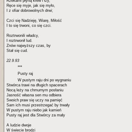
Rzekami płyną krew i łzy,
Ręce się myje, jak się myło,
I z ofiar dobrowolnych drwi;
Czci się Nadzieję, Wiarę, Miłość
I to się trwoni, co się czci.
Roztrwonili władcy,
I roztrwonił lud.
Znów najwyższy czas, by
Stał się cud.
22.9.93
***
Pusty raj
W pustym raju dni po wygnaniu
Stwórca trawi na długich spacerach
Nocą leży na chmurnym posłaniu
Jasność własna sen mu odbiera
Swoich praw się uczy na pamięć
Sam ich musi przestrzegać by trwały
W pustym raju niebo jak kamień
Pusty raj jest dla Stwórcy za mały
A ludzie dwoje
W świecie brodzi