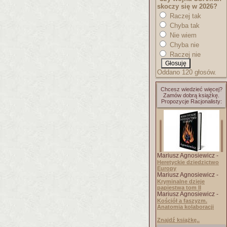
skoczy się w 2026?
Raczej tak
Chyba tak
Nie wiem
Chyba nie
Raczej nie
Oddano 120 głosów.
Chcesz wiedzieć więcej?
Zamów dobrą książkę.
Propozycje Racjonalisty:
Mariusz Agnosiewicz -
Heretyckie dziedzictwo
Europy
Mariusz Agnosiewicz -
Kryminalne dzieje
papiestwa tom II
Mariusz Agnosiewicz -
Kościół a faszyzm.
Anatomia kolaboracji
Znajdź książkę..