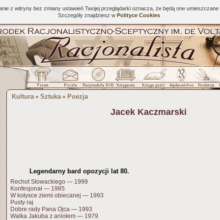
tanie z witryny bez zmiany ustawień Twojej przeglądarki oznacza, że będą one umieszcza
Szczegóły znajdziesz w
Polityce Cookies
Kultura
Sztuka
Poezja
»
»
Jacek Kaczmarski
Legendarny bard opozycji lat 80.
Rechot Słowackiego — 1999
Konfesjonał — 1985
W kołysce ziemi obiecanej — 1993
Pusty raj
Dobre rady Pana Ojca — 1993
Walka Jakuba z aniołem — 1979