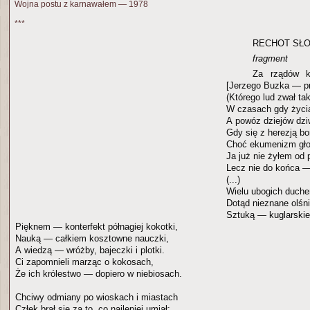
Wojna postu z karnawałem — 1978
***
RECHOT SŁ
fragment
Za rządów k
[Jerzego Buzka — pr
(Którego lud zwał t
W czasach gdy życia
A powóz dziejów dziw
Gdy się z herezją b
Choć ekumenizm głos
Ja już nie żyłem od 
Lecz nie do końca —
(...)
Wielu ubogich duche
Dotąd nieznane olśni
Sztuką — kuglarskie 
Pięknem — konterfekt półnagiej kokotki,
Nauką — całkiem kosztowne nauczki,
A wiedzą — wróżby, bajeczki i plotki.
Ci zapomnieli marząc o kokosach,
Że ich królestwo — dopiero w niebiosach.
Chciwy odmiany po wioskach i miastach
Człek brał się za to, co najlepiej umiał;