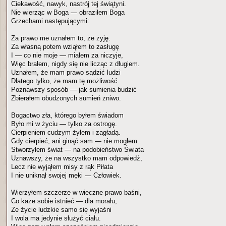
Ciekawość, nawyk, nastrój tej świątyni.
Nie wierząc w Boga — obraziłem Boga
Grzechami następującymi:
Za prawo me uznałem to, że żyję.
Za własną potem wziąłem to zasługę
I — co nie moje — miałem za niczyje,
Więc brałem, nigdy się nie licząc z długiem.
Uznałem, że mam prawo sądzić ludzi
Dlatego tylko, że mam tę możliwość.
Poznawszy sposób — jak sumienia budzić
Zbierałem obudzonych sumień żniwo.
Bogactwo zła, którego byłem świadom
Było mi w życiu — tylko za ostrogę.
Cierpieniem cudzym żyłem i zagładą.
Gdy cierpieć, ani ginąć sam — nie mogłem.
Stworzyłem świat — na podobieństwo Świata
Uznawszy, że na wszystko mam odpowiedź,
Lecz nie wyjąłem misy z rąk Piłata
I nie uniknął swojej męki — Człowiek.
Wierzyłem szczerze w wieczne prawo baśni,
Co każe sobie istnieć — dla morału,
Że życie ludzkie samo się wyjaśni
I wola ma jedynie służyć ciału.