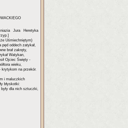
OWACKIEGO
niazia Jura Heretyka
zyp.]
akże Uśmiechniętym)
 pęd oddech zatykał,
ne brał zakręty,
orykał Watykan,
ił Ojciec Święty -
półtora wieku,
 krytykom na przekór.
m i maluczkich
ły błyskotki:
były dla nich sztuczki,