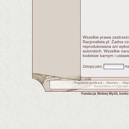
Wszelkie prawa zastrzeżo
Racjonalista.pl. Żadna c
reprodukowana ani wykorz
autorskich. Wszelkie nar
kodeksie karnym i ustawi
Zaloguj jako
:
Ha
Regulamin publikacji
Bannery
Mapa
[
] [
] [
Racjonalista
Copyright
©
Fundacja Wolnej Myśli, kont