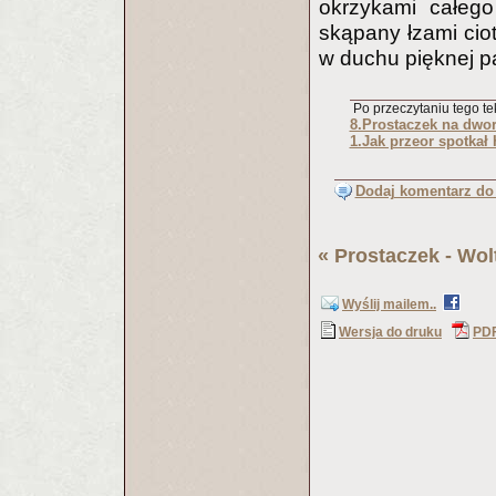
okrzykami całeg
skąpany łzami ciot
w duchu pięknej p
Po przeczytaniu tego tek
8.Prostaczek na dwo
1.Jak przeor spotkał
Dodaj komentarz do 
«
Prostaczek - Wol
Wyślij mailem..
Wersja do druku
PD