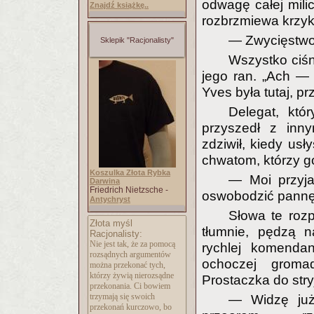
odwagę całej milic
Znajdź książkę..
rozbrzmiewa krzyk
— Zwycięstwo!
Sklepik "Racjonalisty"
Wszystko ciś
jego ran. „Ach —
Yves była tutaj, p
Delegat, któ
przyszedł z inny
zdziwił, kiedy usł
chwatom, którzy go
Koszulka Złota Rybka
— Moi przyjac
Darwina
Friedrich Nietzsche -
oswobodzić pannę
Antychryst
Słowa te rozp
Złota myśl
tłumnie, pędzą n
Racjonalisty:
Nie jest tak, że za pomocą
rychlej komenda
rozsądnych argumentów
ochoczej groma
można przekonać tych,
którzy żywią nierozsądne
Prostaczka do stry
przekonania. Ci bowiem
trzymają się swoich
— Widzę już
przekonań kurczowo, bo