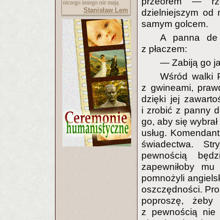
przeorem — rze
niczego innego nie mają.
Stanisław Lem
dzielniejszym od
samym golcem.
A panna de 
z płaczem:
— Zabiją go j
Wśród walki 
z gwineami, prawd
dzięki jej zawart
i zrobić z panny 
go, aby się wybrał
usług. Komendant i
świadectwa. Str
pewnością będz
zapewniłoby mu 
pomnożyli angiel
oszczędności. Pro
poproszę, żeby
z pewnością nie 