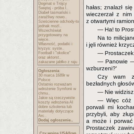
Dogmat o Trójcy
hałas; znalazł si
Świętej - próba l..
Diabeł tasmański i
wieczerzał z nim
zaraźliwy nowo..
z otwartymi ramio
Sześcienne odchody-to
jednak możl..
— Ha! to Pros
Wszechświat
przygotowany na
Na to milicjan
więce..
Własność, podatki i
i jęli również krzyc
kryzys: syste..
— Prostaczek!
Football i "okolice"
oraz aktorst..
— Panowie — 
zakazane jabłko z raju
wzburzeni?'
Ogłoszenia
:
30 marca 1689r w
Czy wam za
Polsce
bezładnych głosó
Ostatnio rozważam
wdrożenie Symfonii w
— Nie widzisz,
chmu..
Jakie są rzeczywiste
— Więc cóż —
koszty wdrożenia AI
porwali mi kocha
dobre szkolenia lub
materiały dotyczące
przybyli, aby złu
Arc..
Dodaj ogłoszenie..
a może i porwać 
Prostaczek zawiną
Czy wojna USA/Iran