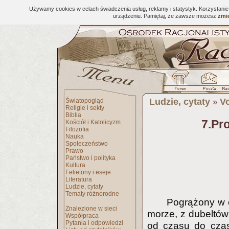
Używamy cookies w celach świadczenia usług, reklamy i statystyk. Korzystani
urządzeniu. Pamiętaj, że zawsze możesz
zmie
Ludzie, cytaty
Vo
Światopogląd
»
Religie i sekty
Biblia
7.Pr
Kościół i Katolicyzm
Filozofia
Nauka
Społeczeństwo
Prawo
Państwo i polityka
Kultura
Felietony i eseje
Literatura
Ludzie, cytaty
Tematy różnorodne
Pogrążony w c
Znalezione w sieci
morze, z dubeltów
Współpraca
Pytania i odpowiedzi
od czasu do czas