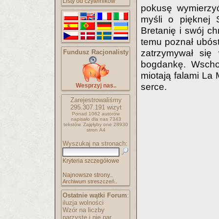
Listy od czytelników
pokusę wymierzyć
myśli o pięknej S
Bretanię i swój ch
temu poznał ubóstw
zatrzymywał się 
Fundusz Racjonalisty
bogdankę. Wschod
miotają falami La 
serce.
Wesprzyj nas..
Zarejestrowaliśmy
295.307.191
wizyt
Ponad 1062 autorów
napisało
dla nas 7343
tekstów.
Zajęłyby one 28930
stron A4
Wyszukaj na stronach:
Kryteria szczegółowe
Najnowsze strony..
Archiwum streszczeń..
Ostatnie wątki Forum
:
iluzja wolności
Wzór na liczby
parzyste i nie par..