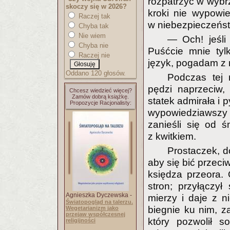
rozpatrzyć w wybrz
skoczy się w 2026?
kroki nie wypowie
Raczej tak
w niebezpieczeńst
Chyba tak
Nie wiem
— Och! jeśli
Chyba nie
Puśćcie mnie tyl
Raczej nie
język, pogadam z n
Oddano 120 głosów.
Podczas tej 
pędzi naprzeciw,
Chcesz wiedzieć więcej?
Zamów dobrą książkę.
statek admirała i p
Propozycje Racjonalisty:
wypowiedziawszy 
zanieśli się od ś
z kwitkiem.
Prostaczek, do
aby się bić przec
księdza przeora. 
stron; przyłączył
Agnieszka Dyczewska -
mierzy i daje z n
Światopogląd na talerzu.
biegnie ku nim, za
Wegetarianizm jako
przejaw współczesnej
który pozwolił s
religijności