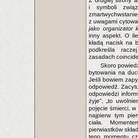
Z drugiej strony 
i symboli zwią
zmartwychwstan
z uwagami cytowan
jako organizator k
inny aspekt. O ile
kładą nacisk na bi
podkreśla racze
zasadach
coincid
Skoro powiedz
bytowania na duc
Jeśli bowiem zapy
odpowiedź. Zacytu
odpowiedzi inform
żyje", „to uwolni
pojęcie śmierci, w 
najpierw tym pie
ciała. Momente
pierwiastków skła
tego momentu czł