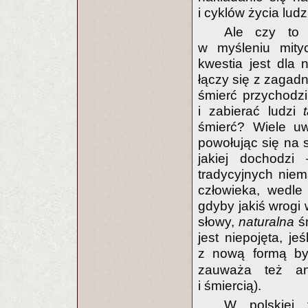
i cyklów życia lud
Ale czy to 
w myśleniu mit
kwestia jest dla 
łączy się z zagadn
śmierć przychodz
i zabierać ludzi
śmierć? Wiele uw
powołując się na 
jakiej dochodzi
tradycyjnych nie
człowieka, wedle
gdyby jakiś wrogi 
słowy,
naturalna
śm
jest niepojęta, je
z nową formą byt
zauważa też an
i śmiercią).
W polskiej 