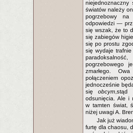
niejednoznaczny
światów należy on
pogrzebowy na 
odpowiedzi — prz
się wszak, że to 
się zabiegów higi
się po prostu zgod
się wydaje trafni
paradoksalność
pogrzebowego jes
zmarłego. Owa 
połączeniem opozy
jednocześnie będą
się
obcym
,stąd
odsunięcia. Ale i 
w tamten świat, 
niżej uwagi A. Bre
Jak już wiadom
furtę dla chaosu, 