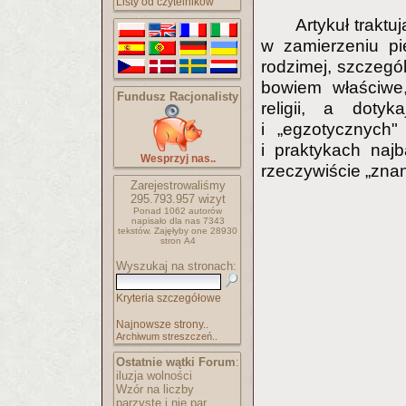
Listy od czytelników
Artykuł traktu
w zamierzeniu pi
rodzimej, szczegó
bowiem właściwe
Fundusz Racjonalisty
religii, a doty
i „egzotycznych"
i praktykach naj
Wesprzyj nas..
rzeczywiście „zna
Zarejestrowaliśmy
295.793.957
wizyt
Ponad 1062 autorów
napisało
dla nas 7343
tekstów.
Zajęłyby one 28930
stron A4
Wyszukaj na stronach:
Kryteria szczegółowe
Najnowsze strony..
Archiwum streszczeń..
Ostatnie wątki Forum
:
iluzja wolności
Wzór na liczby
parzyste i nie par..