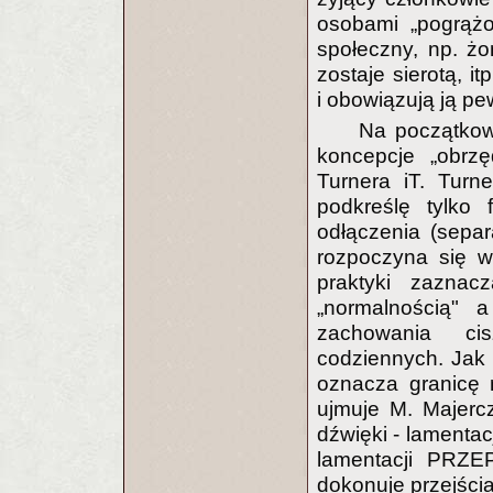
osobami „pogrążo
społeczny, np. ż
zostaje sierotą, i
i obowiązują ją p
Na początkow
koncepcje „obrz
Turnera iT. Turn
podkreślę tylko 
odłączenia (separa
rozpoczyna się w
praktyki zazna
„normalnością" 
zachowania cis
codziennych. Jak
oznacza granicę 
ujmuje M. Majerc
dźwięki - lamentac
lamentacji PRZE
dokonuje przejścia