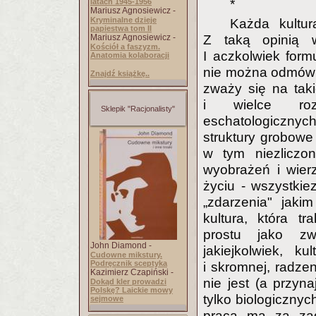
*
latach 1945-1956
Mariusz Agnosiewicz -
Kryminalne dzieje
Każda kultu
papiestwa tom II
Z taką opinią 
Mariusz Agnosiewicz -
Kościół a faszyzm.
I aczkolwiek for
Anatomia kolaboracji
nie można odmówić
Znajdź książkę..
zważy się na taki
i wielce roz
Sklepik "Racjonalisty"
eschatologicznyc
struktury grobowe 
w tym niezliczon
wyobrażeń i wier
życiu - wszystkie
„zdarzenia" jakim
kultura, która t
prostu jako zw
John Diamond -
jakiejkolwiek, k
Cudowne mikstury.
Podręcznik sceptyka
i skromnej, radze
Kazimierz Czapiński -
nie jest (a przyna
Dokąd kler prowadzi
Polskę? Laickie mowy
tylko biologicznyc
sejmowe
praca ma za zad