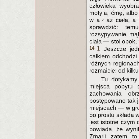
człowieka wyobra
motyla, ćmę, albo
w a ł az ciała, a
sprawdzić: tem
rozsypywanie mąk
ciała — stoi obok, 
14 ]
. Jeszcze jed
całkiem odchodzi 
różnych regionach
rozmaicie: od kilku
Tu dotykamy
miejsca pobytu d
zachowania obr
postępowano tak 
miejscach — w grob
po prostu składa w
jest istotne czym 
powiada, że wyn
Zmarli zatem to