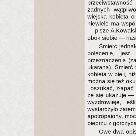
przeciwstawność 
żadnych wątpliwo
wiejska kobieta o
niewiele ma wspó
— pisze A.Kowal
obok siebie — nas
Śmierć jednak
polecenie, jes
przeznaczenia (z
ukarana). Śmierć
kobieta w bieli, n
można się też okup
i oszukać, złapa
że się ukazuje — 
wyzdrowieje, j
wystarczyło zatem
apotropaiony, moc
pieprzu z gorczyc
Owe dwa opisa