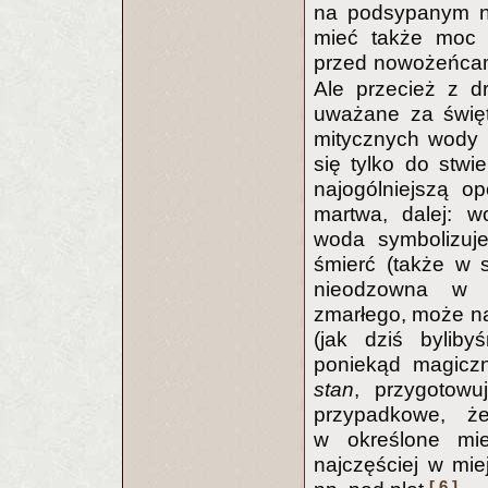
na podsypanym ni
mieć także moc u
przed nowożeńcam
Ale przecież z d
uważane za święt
mitycznych wody 
się tylko do stwi
najogólniejszą o
martwa, dalej: w
woda symbolizuje
śmierć (także w
nieodzowna w p
zmarłego, może n
(jak dziś byliby
poniekąd magic
stan
, przygotowu
przypadkowe, ż
w określone mie
najczęściej w mie
[ 6 ]