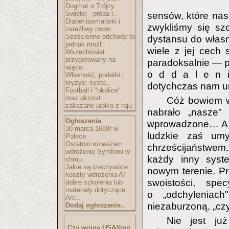
Dogmat o Trójcy
Świętej - próba l..
sensów, które nas 
Diabeł tasmański i
zwykliśmy się sz
zaraźliwy nowo..
Sześcienne odchody-to
dystansu do własne
jednak możl..
wiele z jej cech
Wszechświat
przygotowany na
paradoksalnie — pr
więce..
o d d a l e n i
Własność, podatki i
kryzys: syste..
dotychczas nam u
Football i "okolice"
oraz aktorst..
Cóż bowiem wi
zakazane jabłko z raju
nabrało „nasze" 
Ogłoszenia
:
wprowadzone… A ni
30 marca 1689r w
ludzkie zaś um
Polsce
Ostatnio rozważam
chrześcijaństwem. 
wdrożenie Symfonii w
każdy inny syst
chmu..
Jakie są rzeczywiste
nowym terenie. P
koszty wdrożenia AI
swoistości, spe
dobre szkolenia lub
materiały dotyczące
o „odchyleniac
Arc..
niezaburzoną, „czy
Dodaj ogłoszenie..
Nie jest ju
Czy wojna USA/Iran