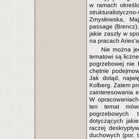
w ramach określo
strukturalistycz
Zmysłowska, Maj
passage (Brencz).
jakie zaszły w spo
na pracach Aries'a
Nie można je
tematowi są liczn
pogrzebowej nie b
chętnie podejmowa
Jak dotąd, najwi
Kolberg. Zatem pr
zainteresowania 
W opracowaniach 
ten temat mówi
pogrzebowych 
dotyczących jakie
raczej deskrypty
duchowych (por. 