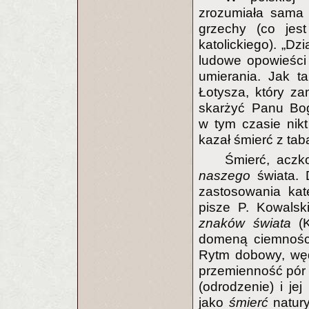
zrozumiała sama 
grzechy (co jes
katolickiego). „Dz
ludowe opowieści
umierania. Jak t
Łotysza, który za
skarżyć Panu Bogu
w tym czasie nikt
kazał śmierć z ta
Śmierć, aczk
naszego
świata. 
zastosowania kat
pisze P. Kowals
znaków świata
(K
domeną ciemności
Rytm dobowy, wędr
przemienność pór 
(odrodzenie) i je
jako
śmierć
natury