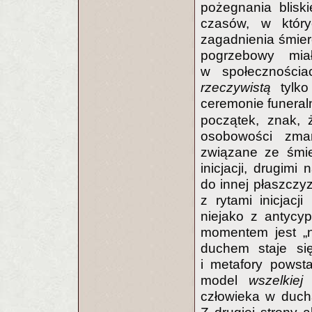
pożegnania blisk
czasów, w któr
zagadnienia śmierc
pogrzebowy mia
w społecznościa
rzeczywistą
tylko
ceremonie funera
początek, znak, 
osobowości zmar
związane ze śmie
inicjacji, drugimi
do innej płaszcz
z rytami inicjacj
niejako z antycyp
momentem jest „
duchem staje się
i metafory powst
model
wszelkiej
człowieka w ducha