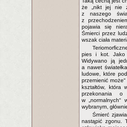
Taką cechą jest ch
że „nikt jej nie
z naszego świa
z przechodzenie
pojawia się nie
Śmierci przez ludz
wszak ciała materi
Teriomorficzn
pies i kot. Jako
Widywano ją jedn
a nawet światełka
ludowe, które pod
przemienić może
kształtów, która
przekonania o
w „normalnych" w
wybranym, głównie
Śmierć zjawi
nastąpić zgonu. 