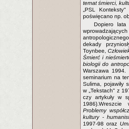
temat śmierci, kul
„PSL Konteksty"
poświęcano np. o
Dopiero lata
wprowadzającyc
antropologiczneg
dekady przyniosł
Toynbee,
Człowie
Śmierć i nieśmier
biologii do antropo
Warszawa 1994. 
seminarium na tem
Sulima, pojawiły s
w „Tekstach" z 1979
czy artykuły w s
1986).Wreszcie 
Problemy współcz
kultury - humanis
1997-98 oraz
Umi