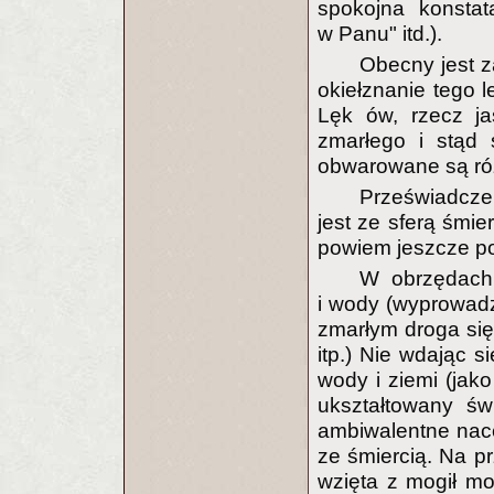
spokojna konstat
w Panu" itd.).
Obecny jest za
okiełznanie tego 
Lęk ów, rzecz ja
zmarłego i stąd
obwarowane są ró
Przeświadcze
jest ze sferą śmie
powiem jeszcze po
W obrzędach
i wody (wyprowadz
zmarłym droga się 
itp.) Nie wdając 
wody i ziemi (jako
ukształtowany św
ambiwalentne nace
ze śmiercią. Na pr
wzięta z mogił m