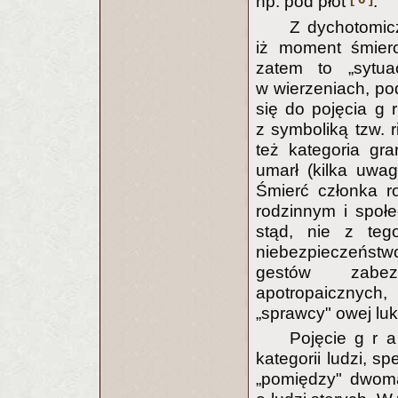
np. pod płot
.
Z dychotomic
iż moment śmierc
zatem to „sytua
w wierzeniach, po
się do pojęcia g 
z symboliką tzw. r
też kategoria gra
umarł (kilka uwa
Śmierć członka r
rodzinnym i społe
stąd, nie z teg
niebezpieczeństw
gestów zabezp
apotropaicznych,
„sprawcy" owej luk
Pojęcie g r 
kategorii ludzi, 
„pomiędzy" dwoma