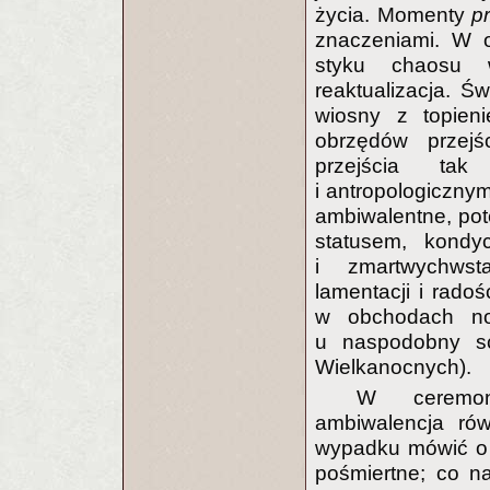
życia. Momenty
p
znaczeniami. W o
styku chaosu w
reaktualizacja. Ś
wiosny z topien
obrzędów przej
przejścia ta
i antropologicznym
ambiwalentne, pot
statusem, kondyc
i zmartwychwst
lamentacji i radoś
w obchodach now
u naspodobny s
Wielkanocnych).
W ceremoni
ambiwalencja ró
wypadku mówić o 
pośmiertne; co n