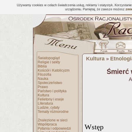
Używamy cookies w celach świadczenia usług, reklamy i statystyk. Korzystani
urządzeniu. Pamiętaj, że zawsze możesz
zmie
Kultura
Etnologi
Światopogląd
»
Religie i sekty
Biblia
Śmierć 
Kościół i Katolicyzm
Filozofia
Nauka
A
Społeczeństwo
Prawo
Państwo i polityka
Kultura
Felietony i eseje
Literatura
Ludzie, cytaty
Tematy różnorodne
Znalezione w sieci
Współpraca
Wstęp
Pytania i odpowiedzi