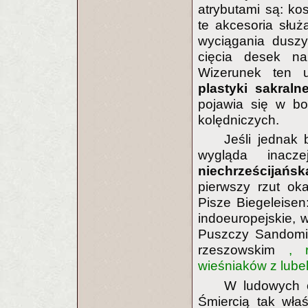
atrybutami są: kos
te akcesoria służ
wyciągania duszy
cięcia desek na
Wizerunek ten 
plastyki sakralne
pojawia się w bo
kolędniczych.
Jeśli jednak b
wygląda inac
niechrześcijańsk
pierwszy rzut ok
Pisze Biegeleisen
indoeuropejskie, 
Puszczy Sandomier
rzeszowskim
, 
wieśniaków z lube
W ludowych o
Śmiercią tak wła