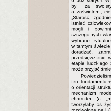
o ludzi starych. W
byli za swoist
a zaświatami, ci
„Starość, zgodni
istnieć człowieko
mogli i powinn
szczególnych właś
wybrane rytualn
w tamtym świecie 
doradzać, zabr
przedsięwzięcie 
etapie ludzkiego
może przyjść śmier
Powiedzieliśm
ten fundamentaln
o orientacji struk
mechanizm model
charakter (a „m
tworzyłaby oś życ
rozdwojone na
i
(