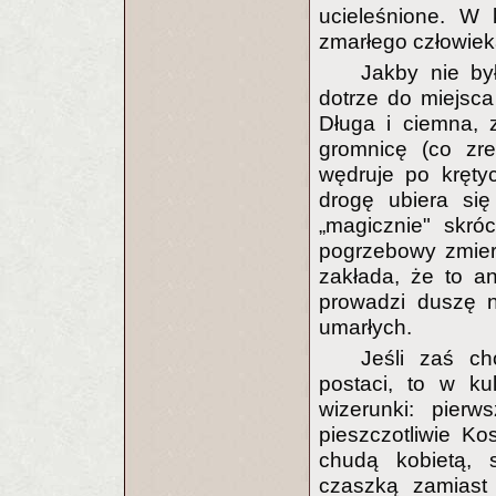
ucieleśnione. W 
zmarłego człowieka
Jakby nie by
dotrze do miejsca
Długa i ciemna, 
gromnicę (co zre
wędruje po kręty
drogę ubiera si
„magicznie" skró
pogrzebowy zmier
zakłada, że to an
prowadzi duszę n
umarłych.
Jeśli zaś c
postaci, to w k
wizerunki: pierw
pieszczotliwie Kos
chudą kobietą, s
czaszką zamiast 