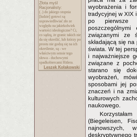
Złota myśl
wyobrażenia i for
Racjonalisty:
(..) do jakiego stopnia
tradycyjnej w XIX 
[ludzie] gotowi są
po pierwsze u
usprawiedliwiać zło ze
względu na jakiekolwiek
poszczególnymi
wartości ideologiczne? Ci,
związanymi ze śm
co sądzą, że granic takich nie
da się określić, lub którzy po
składającą się na 
prostu nie godzą się na ich
świata. W tej pers
określenie, są - we
właściwym sensie tego
i najważniejsze 
słowa - duchowymi
związane z pochó
spadkobiercami Hitlera.
Leszek Kołakowski
starano się dok
wyobrażeń, mówi
sposobami jej po
znaczeń i na zmia
kulturowych zach
naukowego.
Korzystałam
(Biegeleisen, Fi
najnowszych, 
deskryptywnego tr