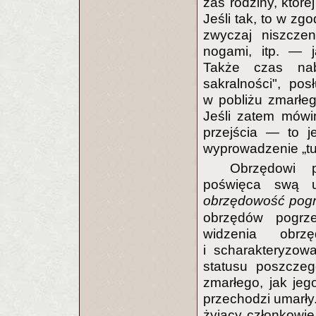
zaś rodziny, które
Jeśli tak, to w zg
zwyczaj niszczen
nogami, itp. — j
Także czas nab
sakralności", po
w pobliżu zmarłe
Jeśli zatem mówi
przejścia — to j
wyprowadzenie „tu
Obrzędowi 
poświęca swą u
obrzędowość pogr
obrzędów pogrz
widzenia obrz
i scharakteryzow
statusu poszczeg
zmarłego, jak jeg
przechodzi umarły.
żyjący członkowie 