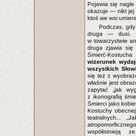
Pojawia się nagle 
okazuje — nikt jej
ktoś we wsi umier
Podczas, gdy 
druga — dusi. T
w towarzystwie an
druga zjawia się
Śmierć-Kostucha 
wizerunek wydaje
wszystkich Słow
się też z wyobraż
właśnie jest obr
zapytać „jak wy
z ikonografią śmi
Śmierci jako kobie
Kostuchy obecnej
teatralnych... „
atropomorficznego
współistnieją 