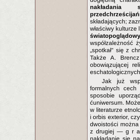
nakładania 
przedchrześcijań
składających; zaz
właściwy kulturze 
światopoglądow
współzależność ży
„spotkał" się z c
Także A. Brencz
obowiązującej reli
eschatologicznyc
Jak już wsp
formalnych cech 
sposobie uporzą
ćuniwersum. Może 
w literaturze etnol
i orbis exterior, c
dwoistości można 
z drugiej — g r a
nakładanie się na