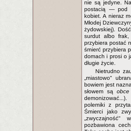
nie są jedyne. N
postacią — pod p
kobiet. A nieraz m
Młodej Dziewczyny
żydowskiej). Doś
surdut albo fra
przybiera postać 
śmierć przybiera 
domach i prosi o 
długie życie.
Nietrudno za
„miastowo" ubran
bowiem jest nazna
słowem są
obce
demonizować...).
polemiki z przyt
Śmierci jako zwy
„zwyczajność" w
pozbawiona cech