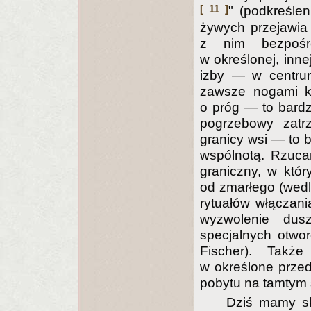
[ 11 ]
" (podkreślen
żywych przejawia 
z nim bezpośre
w określonej, inne
izby — w centru
zawsze nogami ku
o próg — to bardz
pogrzebowy zatrz
granicy wsi — to 
wspólnotą. Rzuca
graniczny, w któ
od zmarłego (wedl
rytuałów włączani
wyzwolenie dus
specjalnych otwo
Fischer). Także
w określone prze
pobytu na tamtym 
Dziś mamy sk