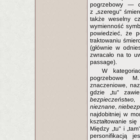
pogrzebowy — c
z „szeregu" śmierc
także weselny cz
wymienność symbo
powiedzieć, że 
traktowaniu śmierc
(głównie w odnies
zwracało na to u
passage).
W kategoria
pogrzebowe M. 
znaczeniowe, nazw
gdzie „tu" zaw
bezpieczeństwo,
nieznane
,
niebezp
najdobitniej w m
kształtowanie się 
Między „tu" i „tam
personifikacją 