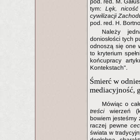
pod. red. M. Gału
tym:
Lęk, nicość
cywilizacji Zachod
pod. red. H. Bortn
Należy jed
doniosłości tych p
odnoszą się one w
to kryterium spełn
końcupracy artyku
Kontekstach".
Śmierć w odnies
mediacyjność, g
Mówiąc o cało
treści
wierzeń (ko
bowiem jesteśmy z
raczej pewne
cec
świata w tradycyj
dogłębną charak