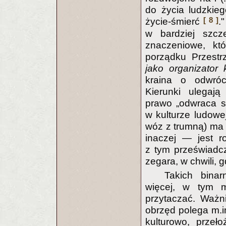
do życia ludzkieg
[ 8 ]
życie-śmierć
.
w bardziej szcz
znaczeniowe, kt
porządku Przestr
jako organizator 
kraina o odwró
Kierunki ulegaj
prawo „odwraca si
w kulturze ludowe
wóz z trumną) ma 
inaczej — jest r
z tym przeświadc
zegara, w chwili, 
Takich binar
więcej, w tym m
przytaczać. Ważn
obrzęd polega m.in
kulturowo, przeł