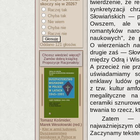
twierdzenie, że re
skoczy się w 2026?
synkretyzacji chr
Raczej tak
Słowiańskich — p
Chyba tak
Nie wiem
Owszem, ale w
Chyba nie
romantyków naros
Raczej nie
naukowych", że 
O wierzeniach
na
Oddano 121 głosów.
drugie zaś — Słow
Chcesz wiedzieć więcej?
między Odrą i Wisł
Zamów dobrą książkę.
Propozycje Racjonalisty:
A przecież nie pr
uświadamiamy so
enklawy ludów ge
z tzw. kultur amf
megalityczne na
ceramiki sznurowe
trwania to rzecz, k
Zatem — po
Tomasz Kośmider,
najważniejszym o
Marek Wesołowski (red.)
-
Kler w armii ludowej.
Zaczynamy tekstem
Duszpasterstwo
wojskowe w Polsce w