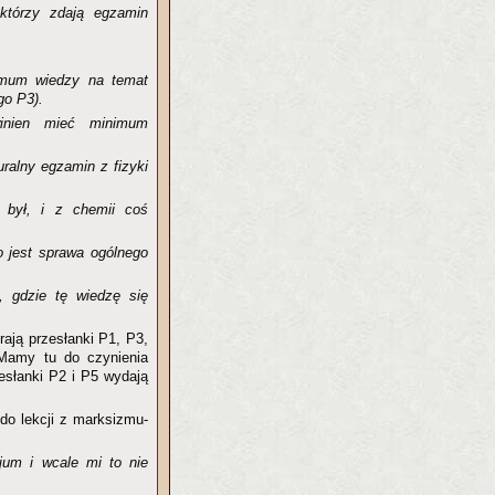
 którzy zdają egzamin
nimum wiedzy na temat
go P3).
winien mieć minimum
uralny egzamin z fizyki
t był, i z chemii coś
to jest sprawa ogólnego
, gdzie tę wiedzę się
rają przesłanki P1, P3,
 Mamy tu do czynienia
esłanki P2 i P5 wydają
i do lekcji z marksizmu-
jum i wcale mi to nie