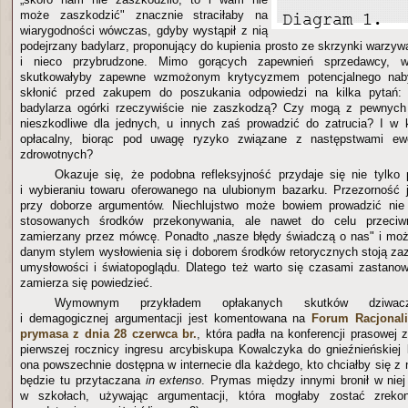
może zaszkodzić" znacznie straciłaby na
wiarygodności wówczas, gdyby wystąpił z nią
podejrzany badylarz, proponujący do kupienia prosto ze skrzynki warzyw
i nieco przybrudzone. Mimo gorących zapewnień sprzedawcy, ws
skutkowałyby zapewne wzmożonym krytycyzmem potencjalnego nab
skłonić przed zakupem do poszukania odpowiedzi na kilka pytań:
badylarza ogórki rzeczywiście nie zaszkodzą? Czy mogą z pewnyc
nieszkodliwe dla jednych, u innych zaś prowadzić do zatrucia? I w 
opłacalny, biorąc pod uwagę ryzyko związane z następstwami ew
zdrowotnych?
Okazuje się, że podobna refleksyjność przydaje się nie tylko
i wybieraniu towaru oferowanego na ulubionym bazarku. Przezorność 
przy doborze argumentów. Niechlujstwo może bowiem prowadzić nie
stosowanych środków przekonywania, ale nawet do celu przeciw
zamierzany przez mówcę. Ponadto „nasze błędy świadczą o nas" i moż
danym stylem wysłowienia się i doborem środków retorycznych stoją za
umysłowości i światopoglądu. Dlatego też warto się czasami zastanow
zamierza się powiedzieć.
Wymownym przykładem opłakanych skutków dziwaczn
i demagogicznej argumentacji jest komentowana na
Forum Racjonali
prymasa z dnia 28 czerwca br.
, która padła na konferencji prasowej 
pierwszej rocznicy ingresu arcybiskupa Kowalczyka do gnieźnieńskiej 
ona powszechnie dostępna w internecie dla każdego, kto chciałby się z n
będzie tu przytaczana
in extenso
. Prymas między innymi bronił w niej o
w szkołach, używając argumentacji, która mogłaby zostać zrek