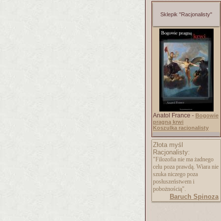
Sklepik "Racjonalisty"
Anatol France -
Bogowie
pragną krwi
Koszulka racjonalisty
Złota myśl
Racjonalisty:
"Filozofia nie ma żadnego
celu poza prawdą. Wiara nie
szuka niczego poza
posłuszeństwem i
pobożnością".
Baruch Spinoza