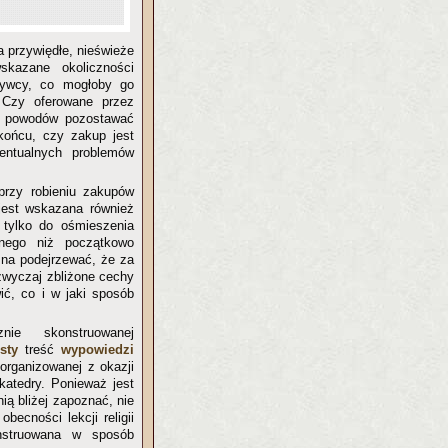
a przywiędłe, nieświeże
kazane okoliczności
ywcy, co mogłoby go
 Czy oferowane przez
h powodów pozostawać
końcu, czy zakup jest
entualnych problemów
 przy robieniu zakupów
jest wskazana również
 tylko do ośmieszenia
nego niż początkowo
na podejrzewać, że za
zwyczaj zbliżone cechy
ić, co i w jaki sposób
ie skonstruowanej
sty
treść
wypowiedzi
zorganizowanej z okazji
katedry. Ponieważ jest
ią bliżej zapoznać, nie
becności lekcji religii
onstruowana w sposób