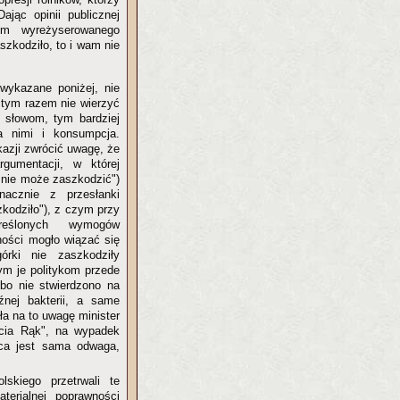
ając opinii publicznej
em wyreżyserowanego
zkodziło, to i wam nie
wykazane poniżej, nie
 tym razem nie wierzyć
i słowom, tym bardziej
 nimi i konsumpcja.
kazji zwrócić uwagę, że
rgumentacji, w której
m nie może zaszkodzić")
nacznie z przesłanki
zkodziło"), z czym przy
kreślonych wymogów
rności mogło wiązać się
rki nie zaszkodziły
m je politykom przede
 bo nie stwierdzono na
źnej bakterii, a same
a na to uwagę minister
cia Rąk", na wypadek
jąca jest sama odwaga,
lskiego przetrwali te
terialnej poprawności