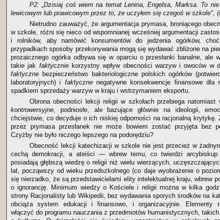
P2: „Dzisiaj coś wiem na temat Lenina, Engelsa, Marksa. To nie
lewicowym lub prawicowym przez to, że uczyłem się czegoś w szkole", (
Nietrudno zauważyć, że argumentacja prymasa, broniącego obecnoś
w szkole, różni się nieco od wspomnianej wcześniej argumentacji zasto
i rolników, aby namówić konsumentów do jedzenia ogórków, cho
przypadkach sposoby przekonywania mogą się wydawać zbliżone na pie
prozaicznego ogórka odbywa się w oparciu o przesłanki banalne, ale wi
takie jak
faktycznie
korzystny wpływ obecności warzyw i owoców w di
faktyczne
bezpieczeństwo bakteriologiczne polskich ogórków (potwie
laboratoryjnych) i
faktyczne
negatywne konsekwencje finansowe dla r
spadkiem sprzedaży warzyw w kraju i wstrzymaniem eksportu.
Obrona obecności lekcji religii w szkołach przebiega natomiast 
kontrowersyjne
, podniosłe, ale bazujące głównie na ideologii, em
chciejstwie, co decyduje o ich niskiej odporności na racjonalną krytykę
przez prymasa przesłanek nie może bowiem zostać przyjęta bez po
Czyżby nie było niczego lepszego na podorędziu?
Obecność lekcji katechizacji w szkole nie jest przecież w żadn
cechą demokracji, a ateiści — wbrew temu, co twierdzi arcybisku
posiadają głębszą wiedzę o religii niż wielu wierzących, uczęszczających
lat, począwszy od wieku przedszkolnego (co daje wyobrażenie o poziom
się nierzadko, że są przedstawicielami elity intelektualnej kraju, wbre
o ignorancję. Minimum wiedzy o Kościele i religii można w kilka god
strony Racjonalisty lub Wikipedii, bez wydawania sporych środków na ka
obciąża system edukacji i finansowo, i organizacyjnie. Elementy 
włączyć do programu nauczania z przedmiotów humanistycznych, takich j