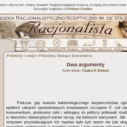
tanie z witryny bez zmiany ustawień Twojej przeglądarki oznacza, że będą one umieszcza
Szczegóły znajdziesz w
Polityce Cookies
Felietony i eseje
Felietony, bieżące komentarze
»
Dwa argumenty
Autor tekstu:
Caden O. Reless
Podczas gdy kwestia bakteriologicznego bezpieczeństwa o
epidemii zakażeń spowodowanych zmutowanym szczepem
E. coli
za
konsumentami, producenci rolni i wtórujący im politycy próbowali stud
w obecności telewizyjnych kamer racząc się świeżymi warzywami. Jak 
motywem przyświecającym ich męstwu było tym razem nie tyle ukoj
wszystkim podnoszenie w narodzie apetytu i tym samym ratowanie z op