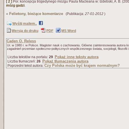
[ 2 ]
Por. koncepcja trójjedynego mózgu Paula Macleana w: Izdebski, A. B. (20
mózg gadzi
.
«
Felietony, bieżące komentarze
(Publikacja:
27-01-2012
)
Wyślij mailem..
Wersja do druku
PDF
MS Word
Caden O. Reless
Ur. w 1980 r. w Polsce. Magister nauk o zachowaniu. Główne zainteresowania autora k
zagadnień przemian społeczno-politycznych współczesnego świata, socjologii, filozofii 
Pokaż inne teksty autora
Liczba tekstów na portalu:
29
Pokaż tłumaczenia autora
Liczba tłumaczeń:
26
Czy Polska może być krajem normalnym?
Poprzedni tekst autora: