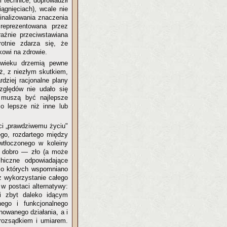
i technice, doprowadził
ągnięciach), wcale nie
nalizowania znaczenia
 reprezentowana przez
aźnie przeciwstawiana
otnie zdarza się, że
kowi na zdrowie.
owieku drzemią pewne
ż, z niezłym skutkiem,
rdziej racjonalne plany
zględów nie udało się
 muszą być najlepsze
co lepsze niż inne lub
ści „prawdziwemu życiu"
ego, rozdartego między
wtłoczonego w koleiny
dobro — zło (a może
chiczne odpowiadające
, o których wspomniano
z wykorzystanie całego
 w postaci alternatywy:
i zbyt daleko idącym
ego i funkcjonalnego
owanego działania, a i
rozsądkiem i umiarem.