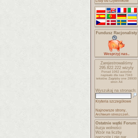
Listy od czytelników
Fundusz Racjonalisty
Wesprzyj nas..
Zarejestrowaliśmy
295.822.222
wizyty
Ponad 1062 autorów
napisało
dla nas 7343
tekstów.
Zajęłyby one 28930
stron A4
Wyszukaj na stronach:
Kryteria szczegółowe
Najnowsze strony..
Archiwum streszczeń..
Ostatnie wątki Forum
:
iluzja wolności
Wzór na liczby
parzyste i nie par..