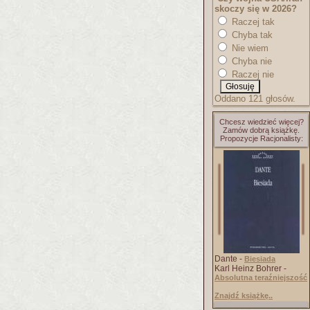
skoczy się w 2026?
Raczej tak
Chyba tak
Nie wiem
Chyba nie
Raczej nie
Oddano 121 głosów.
Chcesz wiedzieć więcej?
Zamów dobrą książkę.
Propozycje Racjonalisty:
Dante -
Biesiada
Karl Heinz Bohrer -
Absolutna teraźniejszość
Znajdź książkę..