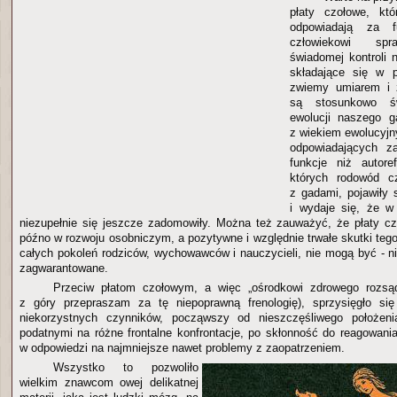
płaty czołowe, kt
odpowiadają za fu
człowiekowi spr
świadomej kontroli
składające się w p
zwiemy umiarem i 
są stosunkowo św
ewolucji naszego g
z wiekiem ewolucyj
odpowiadających za
funkcje niż autoref
których rodowód cz
z gadami, pojawiły
i wydaje się, że w
niezupełnie się jeszcze zadomowiły. Można też zauważyć, że płaty c
późno w rozwoju osobniczym, a pozytywne i względnie trwałe skutki tego
całych pokoleń rodziców, wychowawców i nauczycieli, nie mogą być - n
zagwarantowane.
Przeciw płatom czołowym, a więc „ośrodkowi zdrowego rozsą
z góry przepraszam za tę niepoprawną frenologię), sprzysięgło się
niekorzystnych czynników, począwszy od nieszczęśliwego położeni
podatnymi na różne frontalne konfrontacje, po skłonność do reagowani
w odpowiedzi na najmniejsze nawet problemy z zaopatrzeniem.
Wszystko to pozwoliło
wielkim znawcom owej delikatnej