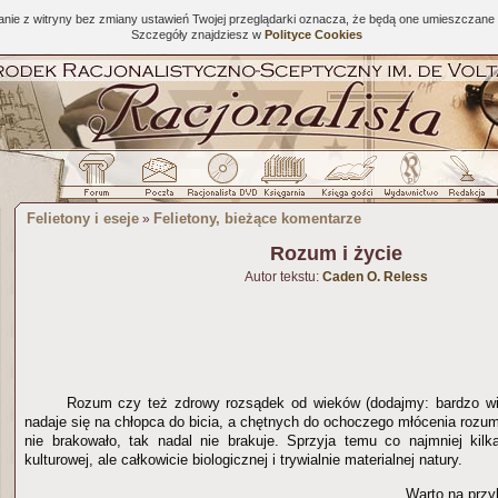
tanie z witryny bez zmiany ustawień Twojej przeglądarki oznacza, że będą one umieszcza
Szczegóły znajdziesz w
Polityce Cookies
Felietony i eseje
Felietony, bieżące komentarze
»
Rozum i życie
Autor tekstu:
Caden O. Reless
Rozum czy też zdrowy rozsądek od wieków (dodajmy: bardzo wi
nadaje się na chłopca do bicia, a chętnych do ochoczego młócenia rozu
nie brakowało, tak nadal nie brakuje. Sprzyja temu co najmniej kilk
kulturowej, ale całkowicie biologicznej i trywialnie materialnej natury.
Warto na przy