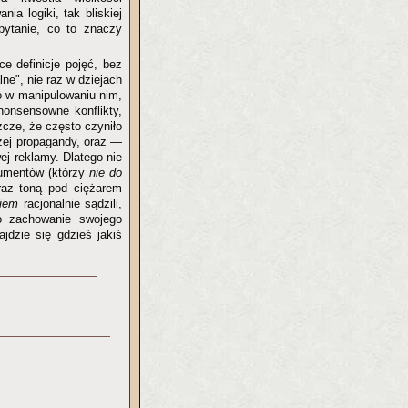
ia logiki, tak bliskiej
pytanie, co to znaczy
e definicje pojęć, bez
ne", nie raz w dziejach
ło w manipulowaniu nim,
nonsensowne konflikty,
zcze, że często czyniło
czej propagandy, oraz —
ej reklamy. Dlatego nie
sumentów (którzy
nie do
raz toną pod ciężarem
kiem
racjonalnie sądzili,
o zachowanie swojego
jdzie się gdzieś jakiś