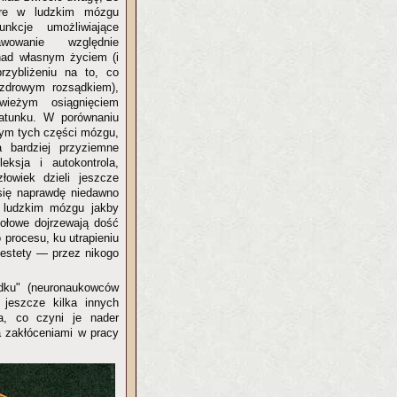
óre w ludzkim mózgu
nkcje umożliwiające
awowanie względnie
 nad własnym życiem (i
rzybliżeniu na to, co
zdrowym rozsądkiem),
ieżym osiągnięciem
atunku. W porównaniu
nym tych części mózgu,
 bardziej przyziemne
leksja i autokontrola,
łowiek dzieli jeszcze
 się naprawdę niedawno
 ludzkim mózgu jakby
zołowe dojrzewają dość
 procesu, ku utrapieniu
iestety — przez nikogo
dku" (neuronaukowców
 jeszcze kilka innych
a, co czyni je nader
a zakłóceniami w pracy