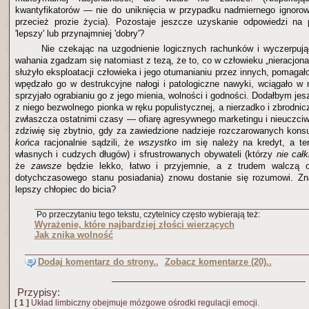
kwantyfikatorów — nie do uniknięcia w przypadku nadmiernego ignorowan
przecież prozie życia). Pozostaje jeszcze uzyskanie odpowiedzi na 
'lepszy' lub przynajmniej 'dobry'?
Nie czekając na uzgodnienie logicznych rachunków i wyczerpując
wahania zgadzam się natomiast z tezą, że to, co w człowieku „nieracjonal
służyło eksploatacji człowieka i jego otumanianiu przez innych, pomaga
wpędzało go w destrukcyjne nałogi i patologiczne nawyki, wciągało w 
sprzyjało ograbianiu go z jego mienia, wolności i godności. Dodałbym jes
z niego bezwolnego pionka w ręku populistycznej, a nierzadko i zbrodni
zwłaszcza ostatnimi czasy — ofiarę agresywnego marketingu i nieuczciw
zdziwię się zbytnio, gdy za zawiedzione nadzieje rozczarowanych kon
końca
racjonalnie sądzili, że
wszystko
im się należy na kredyt, a te
własnych i cudzych długów) i sfrustrowanych obywateli (którzy
nie cał
że
zawsze
będzie lekko, łatwo i przyjemnie, a z trudem walczą 
dotychczasowego stanu posiadania) znowu dostanie się rozumowi. Zna
lepszy chłopiec do bicia?
Po przeczytaniu tego tekstu, czytelnicy często wybierają też:
Wyrażenie, które najbardziej złości wierzących
Jak znika wolność
Dodaj komentarz do strony..
Zobacz komentarze (20)..
Przypisy:
[ 1 ]
Układ limbiczny obejmuje mózgowe ośrodki regulacji emocji.