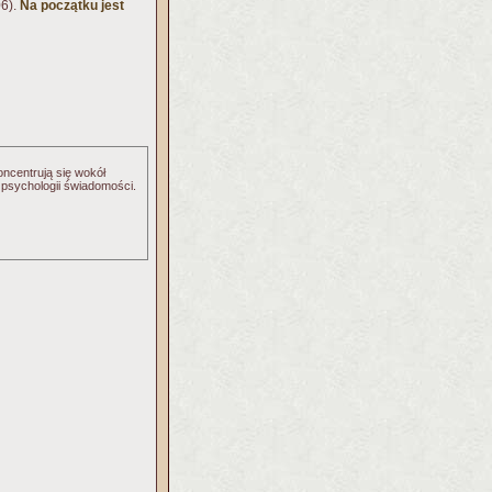
06).
Na początku jest
oncentrują się wokół
i psychologii świadomości.