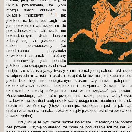
materii, jaką jest ludzki mózg, na
ukucie powiedzenia, że „kora
mózgu siedzi okrakiem na
[ 1 ]
układzie limbicznym
, jak
jeździec na koniu bez cugli", co
jest położeniem wprawdzie nie do
pozazdroszczenia, ale wcale nie
beznadziejnym. Jeśli bowiem
zdarzy się, że jeździec jest
całkiem doświadczony (co
nieodmiennie przychodzi
z wiekiem), a rumak — ułożony
i nienarowisty; jeśli ponadto
jeździec zna swojego wierzchowca
na tyle, że w czasie jazdy tworzy z nim niemal jedną całość; jeśli odp
w odpowiednim czasie, a okolica przejażdżki też nie jest zupełnie ob
jazda bez trzymanki energicznym kłusem czy nawet galopem
okolicznościach całkiem bezpieczna i przyjemna. Słowem, komu
czołowych z resztą mózgu nie musi wcale wyglądać jak pewien
Podkowińskiego, ale może przypominać raczej popisy woltyżerski
i człowiek tworzą duet podporządkowany osiągnięciu nieodmiennie zadz
efektu ich współpracy. (Gdyż harmonijna współpraca jest tu jak naj
groźba znarowienia rumaka, zwłaszcza gdy jeździec jest chwilowo w kiep
zawsze realna).
Przywołuję te być może nazbyt kwieciste i metaforyczne obrazy
bez powodu. Czynię to dlatego, że moda na podważanie roli rozumu w