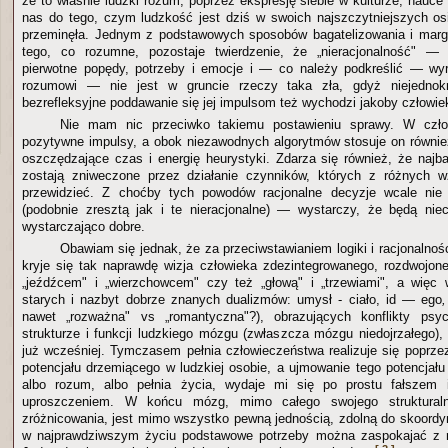
że to właśnie ludzki rozum, poprzez ekspresję siebie w kulturze, nauce 
nas do tego, czym ludzkość jest dziś w swoich najszczytniejszych osi
przeminęła. Jednym z podstawowych sposobów bagatelizowania i margi
tego, co rozumne, pozostaje twierdzenie, że „nieracjonalność" —
pierwotne popędy, potrzeby i emocje i — co należy podkreślić — wyr
rozumowi — nie jest w gruncie rzeczy taka zła, gdyż niejednokr
bezrefleksyjne poddawanie się jej impulsom też wychodzi jakoby człowie
Nie mam nic przeciwko takiemu postawieniu sprawy. W czł
pozytywne impulsy, a obok niezawodnych algorytmów stosuje on równie
oszczędzające czas i energię heurystyki. Zdarza się również, że najba
zostają zniweczone przez działanie czynników, których z różnych w
przewidzieć. Z choćby tych powodów racjonalne decyzje wcale nie
(podobnie zresztą jak i te nieracjonalne) — wystarczy, że będą nie
wystarczająco dobre.
Obawiam się jednak, że za przeciwstawianiem logiki i racjonalno
kryje się tak naprawdę wizja człowieka zdezintegrowanego, rozdwojon
„jeźdźcem" i „wierzchowcem" czy też „głową" i „trzewiami", a więc 
starych i nazbyt dobrze znanych dualizmów: umysł - ciało, id — ego
,
nawet „rozważna" vs „romantyczna"?), obrazujących konflikty psy
strukturze i funkcji ludzkiego mózgu (zwłaszcza mózgu niedojrzałego)
już wcześniej. Tymczasem pełnia człowieczeństwa realizuje się poprze
potencjału drzemiącego w ludzkiej osobie, a ujmowanie tego potencjału
albo rozum, albo pełnia życia, wydaje mi się po prostu fałszem 
uproszczeniem. W końcu mózg, mimo całego swojego strukturaln
zróżnicowania, jest mimo wszystko pewną jednością, zdolną do skoordyn
w najprawdziwszym życiu podstawowe potrzeby można zaspokajać z 