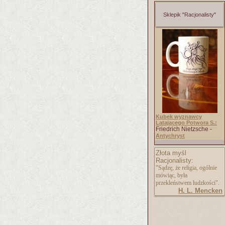
Sklepik "Racjonalisty"
Kubek wyznawcy
Latającego Potwora S.:
Friedrich Nietzsche -
Antychryst
Złota myśl
Racjonalisty:
"Sądzę, że religia, ogólnie
mówiąc, była
przekleństwem ludzkości".
H. L. Mencken