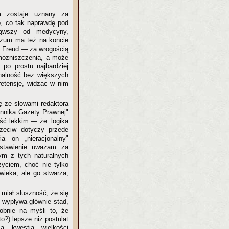
m zostaje uznany za
o, co tak naprawdę pod
cząwszy od medycyny,
ozum ma też na koncie
ał Freud — za wrogością
mozniszczenia, a może
 po prostu najbardziej
onalność bez większych
retensje, widząc w nim
 ze słowami redaktora
ennika Gazety Prawnej"
ość lekkim — że „logika
przeciw dotyczy przede
a on „nieracjonalny"
wstawienie uważam za
ym z tych naturalnych
życiem, choć nie tylko
ieka, ale go stwarza,
 miał słuszność, że się
 wypływa głównie stąd,
obnie na myśli to, że
o?) lepsze niż postulat
ca kwestia wielkości