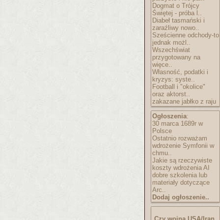
Dogmat o Trójcy
Świętej - próba l..
Diabeł tasmański i
zaraźliwy nowo..
Sześcienne odchody-to
jednak możl..
Wszechświat
przygotowany na
więce..
Własność, podatki i
kryzys: syste..
Football i "okolice"
oraz aktorst..
zakazane jabłko z raju
Ogłoszenia
:
30 marca 1689r w
Polsce
Ostatnio rozważam
wdrożenie Symfonii w
chmu..
Jakie są rzeczywiste
koszty wdrożenia AI
dobre szkolenia lub
materiały dotyczące
Arc..
Dodaj ogłoszenie..
Czy wojna USA/Iran