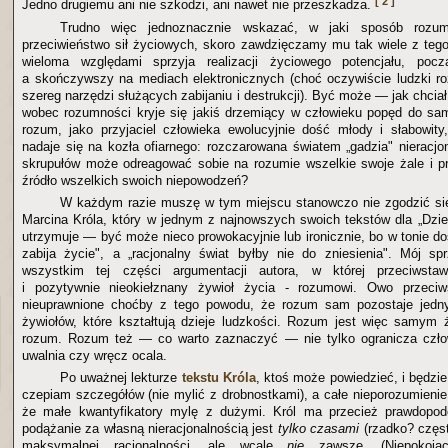
[ 2 ]
Jedno drugiemu ani nie szkodzi, ani nawet nie przeszkadza.
Trudno więc jednoznacznie wskazać, w jaki sposób rozu
przeciwieństwo sił życiowych, skoro zawdzięczamy mu tak wiele z teg
wieloma względami sprzyja realizacji życiowego potencjału, po
a skończywszy na mediach elektronicznych (choć oczywiście ludzki r
szereg narzędzi służących zabijaniu i destrukcji). Być może — jak chci
wobec rozumności kryje się jakiś drzemiący w człowieku popęd do sa
rozum, jako przyjaciel człowieka ewolucyjnie dość młody i słabowity,
nadaje się na kozła ofiarnego: rozczarowana światem „gadzia" nieracj
skrupułów może odreagować sobie na rozumie wszelkie swoje żale i p
źródło wszelkich swoich niepowodzeń?
W każdym razie muszę w tym miejscu stanowczo nie zgodzić się
Marcina Króla, który w jednym z najnowszych swoich tekstów dla „Dzi
utrzymuje — być może nieco prowokacyjnie lub ironicznie, bo w tonie d
zabija życie", a „racjonalny świat byłby nie do zniesienia". Mój s
wszystkim tej części argumentacji autora, w której przeciwstawi
i pozytywnie nieokiełznany żywioł życia - rozumowi. Owo przeci
nieuprawnione choćby z tego powodu, że rozum sam pozostaje jedn
żywiołów, które kształtują dzieje ludzkości. Rozum jest więc samym 
rozum. Rozum też — co warto zaznaczyć — nie tylko ogranicza człow
uwalnia czy wręcz ocala.
Po uważnej lekturze
tekstu Króla
, ktoś może powiedzieć, i będzie
czepiam szczegółów (nie mylić z drobnostkami), a całe nieporozumienie
że małe kwantyfikatory mylę z dużymi. Król ma przecież prawdopod
podążanie za własną nieracjonalnością jest
tylko czasami
(rzadko? częst
maksymalnej racjonalności, ale wcale
nie
zawsze. (Niepokoją