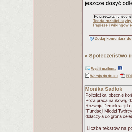
jeszcze dosyć odl
Po przeczytaniu tego tek
Teoria rozbitej szyb
Papieże i wikingowie
Dodaj komentarz do 
«
Społeczeństwo i
Wyślij mailem..
Wersja do druku
PD
Monika Sadlok
Politolożka, obecnie koń
Poza pracą naukową, dz
Rozwoju Demokracji Lok
"Fundacji Młodzi Twórcy
dołączyła do grona cel
Liczba tekstów na po