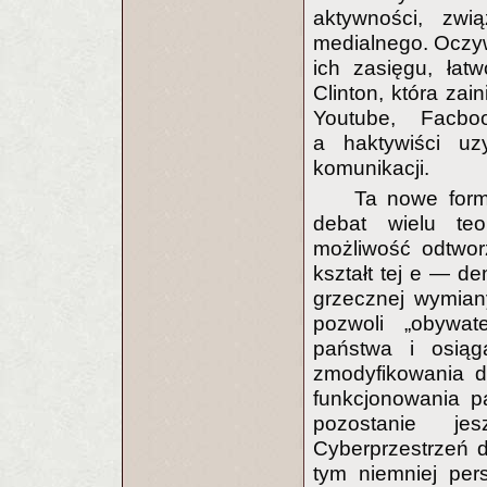
aktywności, zwi
medialnego. Oczyw
ich zasięgu, łatw
Clinton, która zai
Youtube, Facboo
a haktywiści uz
komunikacji.
Ta nowe form
debat wielu teo
możliwość odtwor
kształt tej e — de
grzecznej wymiany
pozwoli „obywa
państwa i osiąg
zmodyfikowania d
funkcjonowania pa
pozostanie je
Cyberprzestrzeń d
tym niemniej per