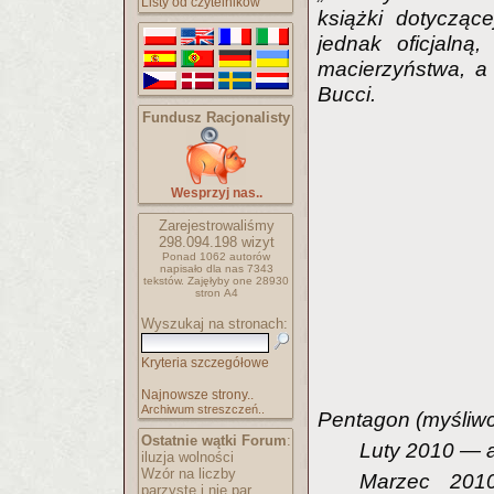
Listy od czytelników
książki dotyczące
jednak oficjalną
macierzyństwa, a
Bucci.
Fundusz Racjonalisty
Wesprzyj nas..
Zarejestrowaliśmy
298.094.198
wizyt
Ponad 1062 autorów
napisało
dla nas 7343
tekstów.
Zajęłyby one 28930
stron A4
Wyszukaj na stronach:
Kryteria szczegółowe
Najnowsze strony..
Archiwum streszczeń..
Pentagon (myśliwc
Ostatnie wątki Forum
:
Luty 2010 — a
iluzja wolności
Wzór na liczby
Marzec 201
parzyste i nie par..