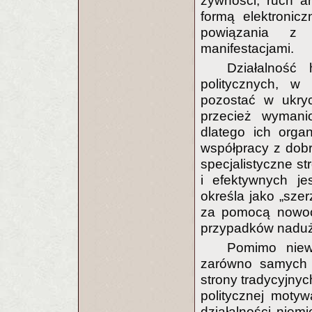
żywności, ruch a
formą elektronic
powiązania z r
manifestacjami.
Działalność
politycznych, w 
pozostać w ukryc
przecież wymanio
dlatego ich organ
współpracy z dobr
specjalistyczne st
i efektywnych je
określa jako „sze
za pomocą nowocz
przypadków nadu
Pomimo niew
zarówno samych a
strony tradycyjnyc
politycznej motyw
działalności niem