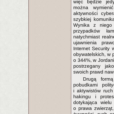
więc będzie jedy
można wymienić
aktywności cyber
szybkiej komunika
Wynika z niego 
przypadków ła
natychmiast realn
ujawnienia praw
Internet Security
obywatelskich, w
o 344%, w Jordanii
postrzegany jak
swoich prawd naw
Drugą formą
pobudkami polity
i aktywistów ruch
hakingu i prote
dotykająca wielu 
o prawa zwierząt,