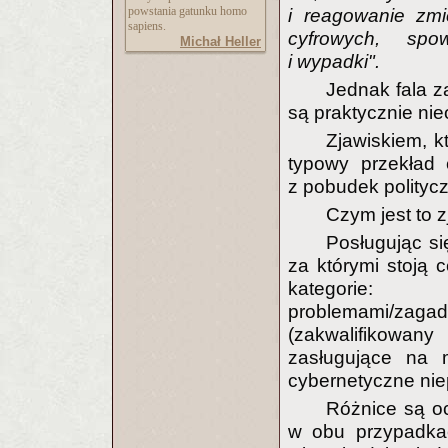
powstania gatunku homo
i reagowanie zmi
sapiens.
cyfrowych, spo
Michał Heller
i wypadki".
Jednak fala z
są praktycznie ni
Zjawiskiem, k
typowy przekład 
z pobudek polityc
Czym jest to 
Posługując si
za którymi stoją c
kategorie: 
problemami/zag
(zakwalifikowan
zasługujące na m
cybernetyczne nie
Różnice są oc
w obu przypadka