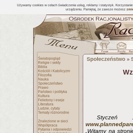
Używamy cookies w celach świadczenia usług, reklamy i statystyk. Korzystani
urządzeniu. Pamiętaj, że zawsze możesz
zmie
Społeczeństwo
Światopogląd
»
Religie i sekty
Biblia
Wz
Kościół i Katolicyzm
Filozofia
Nauka
Społeczeństwo
Prawo
Państwo i polityka
Kultura
Felietony i eseje
Literatura
Ludzie, cytaty
Tematy różnorodne
Styczeń 
Znalezione w sieci
www.plannedpar
Współpraca
Pytania i odpowiedzi
„Witamy na stron