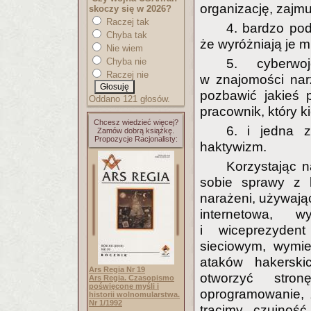
organizację, zajmu
skoczy się w 2026?
Raczej tak
4. bardzo po
Chyba tak
że wyróżniają je m
Nie wiem
Chyba nie
5. cyberwoj
Raczej nie
w znajomości nar
pozbawić jakieś p
Oddano 121 głosów.
pracownik, który k
Chcesz wiedzieć więcej?
6. i jedna z
Zamów dobrą książkę.
Propozycje Racjonalisty:
haktywizm.
Korzystając 
sobie sprawy z l
narażeni, używają
internetowa, w
i wiceprezyden
sieciowym, wymie
ataków hakersk
Ars Regia Nr 19
otworzyć stron
Ars Regia. Czasopismo
poświęcone myśli i
oprogramowanie, 
historii wolnomularstwa.
Nr 1/1992
tracimy czujność