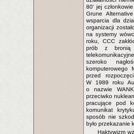
80' jej członkowie
Grune Alternativ
wsparcia dla dzi
organizacji zost
na systemy wówc
roku, CCC zakłóc
prób z bronią n
telekomunikacyjn
szeroko nagło
komputerowego M
przed rozpoczęc
W 1989 roku Aust
o nazwie WANK 
przeciwko nuklea
pracujące pod k
komunikat kryty
sposób nie szkod
było przekazanie 
Haktywizm wz