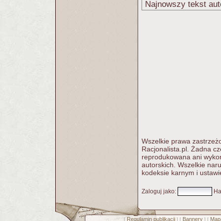
Najnowszy tekst aut
Wszelkie prawa zastrzeżo
Racjonalista.pl. Żadna c
reprodukowana ani wykorz
autorskich. Wszelkie nar
kodeksie karnym i ustawi
Zaloguj jako
:
Ha
Regulamin publikacji
Bannery
Mapa
[
] [
] [