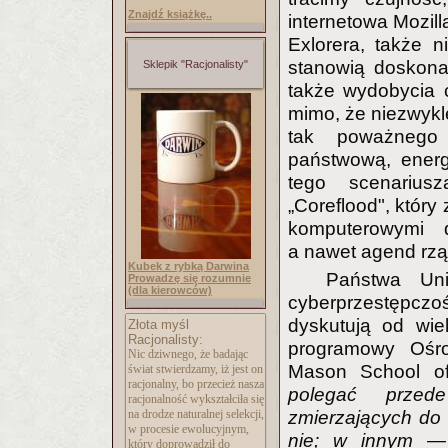
Znajdź książkę..
internetowa Mozill
Exlorera, także 
stanowią doskonał
Sklepik "Racjonalisty"
także wydobycia c
mimo, że niezwykle
tak poważnego 
państwową, energe
tego scenarius
„Coreflood", który
komputerowymi du
a nawet agend rz
Kubek z rybką Darwina
Państwa Uni
Prowadzę się rozumnie
(dla kierowców)
cyberprzestępczoś
dyskutują od wie
Złota myśl
Racjonalisty:
programowy Ośro
Nic dziwnego, że badając
Mason School 
świat stwierdzamy, iż jest on
racjonalny, bo przecież nasza
polegać przede
racjonalność wykształciła się
na drodze naturalnej selekcji,
zmierzających do
w procesie ewolucyjnym,
nie; w innym —
który doprowadził do