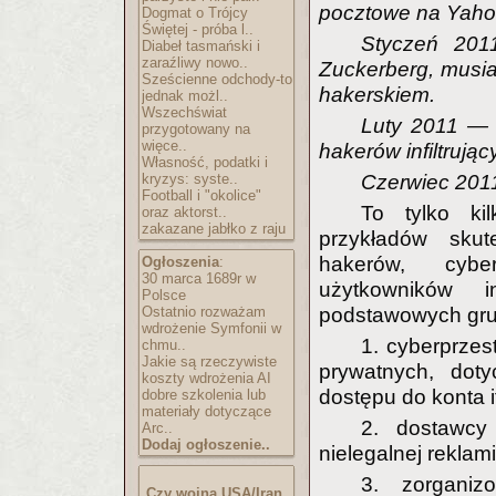
pocztowe na Yaho
Dogmat o Trójcy
Świętej - próba l..
Styczeń 201
Diabeł tasmański i
zaraźliwy nowo..
Zuckerberg, musiał
Sześcienne odchody-to
hakerskiem.
jednak możl..
Wszechświat
Luty 2011 — 
przygotowany na
więce..
hakerów infiltrują
Własność, podatki i
kryzys: syste..
Czerwiec 201
Football i "okolice"
To tylko ki
oraz aktorst..
zakazane jabłko z raju
przykładów sku
hakerów, cybe
Ogłoszenia
:
30 marca 1689r w
użytkowników i
Polsce
Ostatnio rozważam
podstawowych gru
wdrożenie Symfonii w
1. cyberprzes
chmu..
Jakie są rzeczywiste
prywatnych, dot
koszty wdrożenia AI
dostępu do konta it
dobre szkolenia lub
materiały dotyczące
2. dostawcy 
Arc..
Dodaj ogłoszenie..
nielegalnej reklami
3. zorganiz
Czy wojna USA/Iran