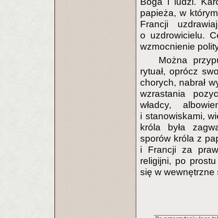
Boga i ludzi. Ka
papieża, w którym
Francji uzdrawi
o uzdrowicielu. 
wzmocnienie polit
Można przyp
rytuał, oprócz sw
chorych, nabrał w
wzrastania pozyc
władcy, albowi
i stanowiskami, w
króla była zagw
sporów króla z pa
i Francji za pra
religijni, po pros
się w wewnętrzne s