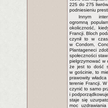
225 do 275 liwrów
podniesieniu pres
Innym inte
ogromną popularn
okoliczność, kie
Francji. Bloch pod
czynił to w czas
w Condom, Condat
Plantageneci zdoby
społeczności stawa
pielgrzymować w c
że jest to dość 
w gościnie, to mie
prawowity władca 
terenie Francji. 
czynić to samo pr
i podporządkowuje 
staje się uzurpat
moc uzdrawiania 