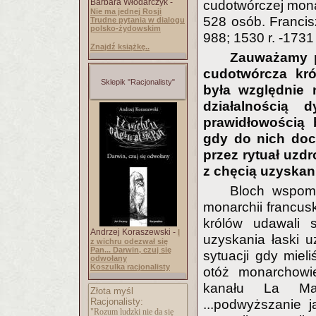
Barbara Włodarczyk -
cudotwórczej mona
Nie ma jednej Rosji
528 osób. Franci
Trudne pytania w dialogu
polsko-żydowskim
988; 1530 r. -173
Znajdź książkę..
Zauważamy p
cudotwórcza kr
Sklepik "Racjonalisty"
była względnie 
działalnością 
prawidłowością 
gdy do nich doc
przez rytuał uzdr
z chęcią uzyskani
Bloch wspomi
monarchii francuski
królów udawali 
Andrzej Koraszewski -
I
uzyskania łaski 
z wichru odezwał się
Pan... Darwin, czuj się
sytuacji gdy miel
odwołany
Koszulka racjonalisty
otóż monarchowi
kanału La Man
Złota myśl
Racjonalisty:
...podwyższanie 
"Rozum ludzki nie da się