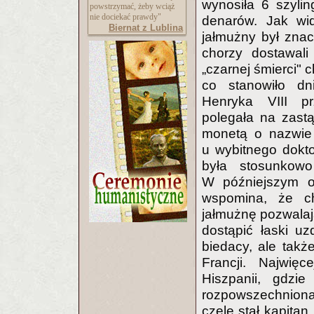
wynosiła 6 szyli
powstrzymać, żeby wciąż
nie dociekać prawdy"
denarów. Jak wi
Biernat z Lublina
jałmużny był znac
chorzy dostawal
„czarnej śmierci" 
co stanowiło dn
Henryka VIII pr
polegała na zast
monetą o nazwie 
u wybitnego dokt
była stosunkow
W późniejszym ok
wspomina, że ch
jałmużnę pozwala
dostąpić łaski uz
biedacy, ale takż
Francji. Najwię
Hiszpanii, gdzi
rozpowszechniona
czele stał kapita