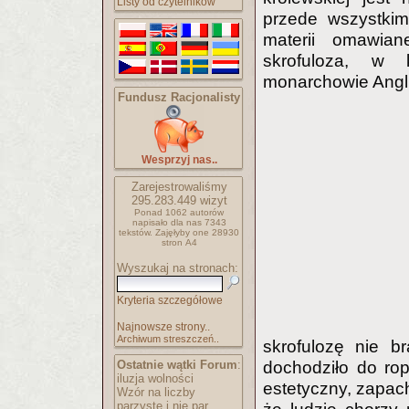
Listy od czytelników
przede wszystkim
materii omawian
skrofuloza, w k
monarchowie Anglii 
Fundusz Racjonalisty
Wesprzyj nas..
Zarejestrowaliśmy
295.283.449
wizyt
Ponad 1062 autorów
napisało
dla nas 7343
tekstów.
Zajęłyby one 28930
stron A4
Wyszukaj na stronach:
Kryteria szczegółowe
Najnowsze strony..
Archiwum streszczeń..
skrofulozę nie b
Ostatnie wątki Forum
:
dochodziło do rop
iluzja wolności
estetyczny, zapach
Wzór na liczby
parzyste i nie par..