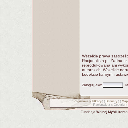
Wszelkie prawa zastrzeżo
Racjonalista.pl. Żadna c
reprodukowana ani wykorz
autorskich. Wszelkie nar
kodeksie karnym i ustawi
Zaloguj jako
:
Ha
Regulamin publikacji
Bannery
Mapa
[
] [
] [
Racjonalista
Copyright
©
Fundacja Wolnej Myśli, kont