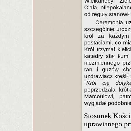
Wielkanocy, Zie
Ciała, Niepokala
od reguły stanowił 
Ceremonia uz
szczególnie urocz
król za każdym
postaciami, co mia
Król trzymał kiel
katedry stał tłu
niezmiennego prze
ran i guzów cho
uzdrawiacz kreślił
"Król cię doty
poprzedzała krót
Marcoulowi, patr
wyglądał podobnie
Stosunek Kości
uprawianego pr