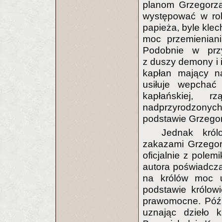
planom Grzegorza
występować w rol
papieża, byle klec
moc przemieniani
Podobnie w prz
z duszy demony i 
kapłan mający na
usiłuje wepchać
kapłańskiej, 
nadprzyrodzonyc
podstawie Grzegor
Jednak król
zakazami Grzegorz
oficjalnie z pole
autora poświadcza
na królów moc u
podstawie królow
prawomocne. Późni
uznając dzieło 