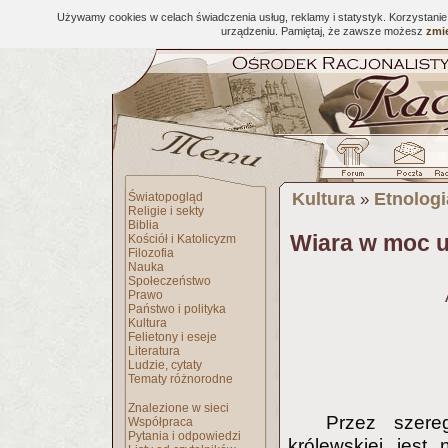
Używamy cookies w celach świadczenia usług, reklamy i statystyk. Korzystani
urządzeniu. Pamiętaj, że zawsze możesz
zmie
Kultura
Etnologi
Światopogląd
»
Religie i sekty
Biblia
Wiara w moc uz
Kościół i Katolicyzm
Filozofia
Nauka
Społeczeństwo
Prawo
Państwo i polityka
Kultura
Felietony i eseje
Literatura
Ludzie, cytaty
Tematy różnorodne
Znalezione w sieci
Przez szereg
Współpraca
Pytania i odpowiedzi
królewskiej jes