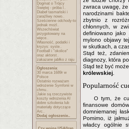
że ludzie chorzy 
Dogmat o Trójcy
zwraca uwagę, że 
Świętej - próba l..
Diabeł tasmański i
narodzinami bakte
zaraźliwy nowo..
zbytnio z rozró
Sześcienne odchody-to
jednak możl..
chłonnych, w zwi
Wszechświat
definiowano jako 
przygotowany na
więce..
mylono objawy te
Własność, podatki i
w skutkach, a cza
kryzys: syste..
Football i "okolice"
Stąd też, zdanie
oraz aktorst..
diagnozy, która p
zakazane jabłko z raju
Stąd też być może 
Ogłoszenia
:
królewskiej
.
30 marca 1689r w
Polsce
Ostatnio rozważam
Popularność cu
wdrożenie Symfonii w
chmu..
Jakie są rzeczywiste
O tym, że cu
koszty wdrożenia AI
dobre szkolenia lub
finansowe domów 
materiały dotyczące
domniemanej łask
Arc..
Dodaj ogłoszenie..
Pomimo, iż jałmu
władcy ogólnie s
Czy wojna USA/Iran