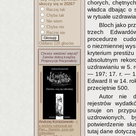
chorych, chętnych
skoczy się w 2026?
władca dbając o s
Raczej tak
Chyba tak
w rytuale uzdrawia
Nie wiem
Bloch jako pr
Chyba nie
trzech Edwardó
Raczej nie
procedurze cudo
Oddano 120 głosów.
o niezmiennej wys
kryterium prestiżu
Chcesz wiedzieć więcej?
Zamów dobrą książkę.
absolutnym rekor
Propozycje Racjonalisty:
uzdrawianiu w 5. 
— 197; 17. r. — 17
Edward II w 14. r
przeciętnie 500.
Autor nie 
rejestrów wydatk
snuje on przypu
uzdrowionych, 
Andrzej Koraszewski -
I
potwierdzenie sł
z wichru odezwał się
Pan... Darwin, czuj się
tutaj dane dotyczą
odwołany