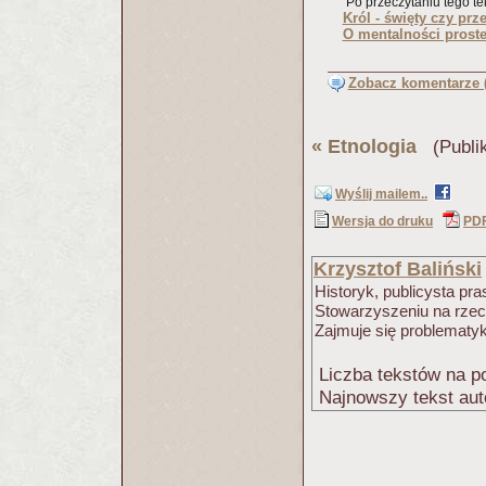
Po przeczytaniu tego tek
Król - święty czy prz
O mentalności prost
Zobacz komentarze (
«
Etnologia
(Publik
Wyślij mailem..
Wersja do druku
PD
Krzysztof Baliński
Historyk, publicysta pra
Stowarzyszeniu na rze
Zajmuje się problematy
Liczba tekstów na po
Najnowszy tekst aut