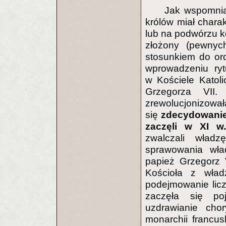
Jak wspomnia
królów miał charak
lub na podwórzu ko
złożony (pewnyc
stosunkiem do ord
wprowadzeniu ryt
w Kościele Katol
Grzegorza VII.
zrewolucjonizował
się
zdecydowanie
zaczęli w XI w.
zwalczali wład
sprawowania wła
papież Grzegorz 
Kościoła z wład
podejmowanie licz
zaczęła się po
uzdrawianie chor
monarchii francus