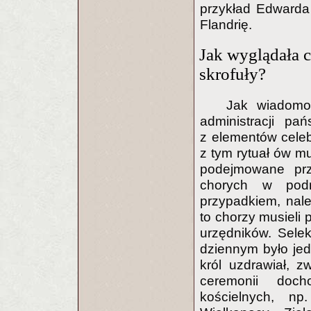
przykład Edwarda I
Flandrię.
Jak wyglądała 
skrofuły?
Jak wiadomo 
administracji pa
z elementów cele
z tym rytuał ów m
podejmowane prze
chorych w podr
przypadkiem, nal
to chorzy musieli 
urzędników. Selek
dziennym było jed
król uzdrawiał, z
ceremonii doch
kościelnych, np