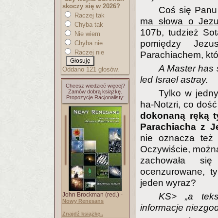
skoczy się w 2026?
Coś się Panu
Raczej tak
ma słowa o Jezu
Chyba tak
107b, tudzież So
Nie wiem
pomiędzy Jez
Chyba nie
Raczej nie
Parachiachem, któ
A Master has 
Oddano 121 głosów.
led Israel astray.
Chcesz wiedzieć więcej?
Tylko w jedn
Zamów dobrą książkę.
Propozycje Racjonalisty:
ha-Notzri, co doś
dokonaną ręką ty
Parachiacha z 
nie oznacza też 
Oczywiście, można
zachowała się 
ocenzurowane, ty
jeden wyraz?
John Brockman (red.) -
KS> „a teks
Nowy Renesans
informacje niezgo
Znajdź książkę..