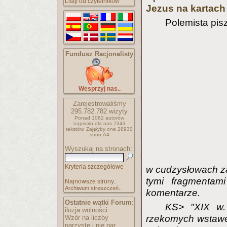
Listy od czytelników
Jezus na kartac
Polemista pis
Fundusz Racjonalisty
Wesprzyj nas..
Zarejestrowaliśmy
295.782.782
wizyty
Ponad 1062 autorów
napisało
dla nas 7343
tekstów.
Zajęłyby one 28930
stron A4
Wyszukaj na stronach:
Kryteria szczegółowe
w cudzysłowach za
tymi fragmentam
Najnowsze strony..
Archiwum streszczeń..
komentarze.
Ostatnie wątki Forum
:
KS> "XIX w. 
iluzja wolności
rzekomych wstawek
Wzór na liczby
parzyste i nie par..