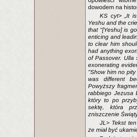
opowieści wtórn
dowodem na histor
KS cyt> „It 
Yeshu and the crie
that "[Yeshu] is go
enticing and lead
to clear him shou
had anything exon
of Passover. Ulla 
exonerating evide
"Show him no pity
was different b
Powyższy fragment
rabbiego Jezusa 
który to po przyb
sektę, która pr
zniszczenie Świąty
JL> Tekst ten
że miał być ukamie