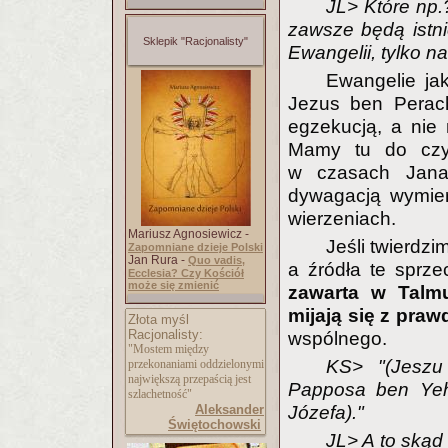
JL> Które np
zawsze będą istni
Sklepik "Racjonalisty"
Ewangelii, tylko na
Ewangelie ja
Jezus ben Perach
egzekucją, a nie
Mamy tu do czyn
w czasach Jana 
dywagacją wymier
wierzeniach.
Mariusz Agnosiewicz -
Jeśli twierdzi
Zapomniane dzieje Polski
Jan Rura -
Quo vadis,
a źródła te sprze
Ecclesia? Czy Kościół
może się zmienić
zawarta w Talmu
mijają się z praw
Złota myśl
Racjonalisty:
wspólnego.
"Mostem między
KS> "(Jeszu
przekonaniami oddzielonymi
największą przepaścią jest
Papposa ben Yeh
szlachetność"
Aleksander
Józefa)."
Świętochowski
JL> A to skąd