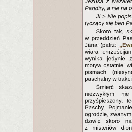
Jezusa z Nazaret
Pandiry, a nie na 
JL> Nie popisa
tyczący się ben P
Skoro tak, s
w przeddzień Pas
Jana (patrz:
„Ewa
wiara chrześcij
wynika jedynie 
motyw ostatniej w
pismach (niesy
paschalny w trakcie
Śmierć ska
niezwykłym ni
przyśpieszony, te
Paschy. Pojmani
ogrodzie, zwanym
dziwić skoro na
z misteriów dion