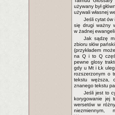
Talmud Glossary (
używany był główni
używali własnej we
Jeśli cytat ów
się drugi ważny 
w żadnej ewangeli
Jak sądzę m
zbioru słów pański
(przykładem może
na Q i to Q częś
pewne glosy trak
gdy u Mt i Łk uleg
rozszerzonym o tr
tekstu węższa, 
znanego tekstu pa
Jeśli jest to
korygowanie jej 
wersetów w różny
niezmiennym, n