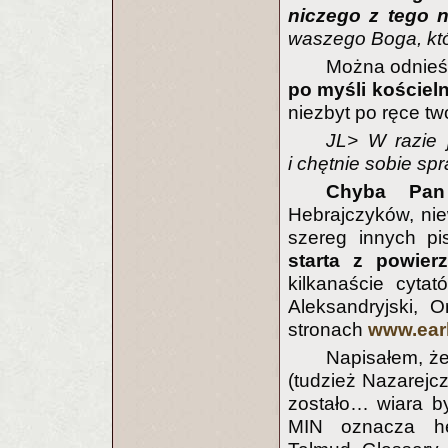
niczego z tego n
waszego Boga, któ
Można odnieś
po myśli kościeln
niezbyt po ręce t
JL> W razie
i chętnie sobie s
Chyba Pan 
Hebrajczyków, nie
szereg innych p
starta z powier
kilkanaście cyta
Aleksandryjski, 
stronach
www.earl
Napisałem, ż
(tudzież Nazarejcz
zostało… wiara b
MIN oznacza her