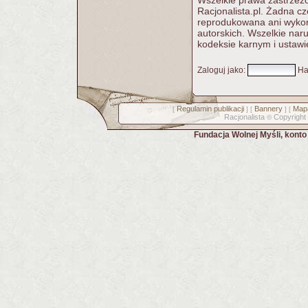
Wszelkie prawa zastrzeżo
Racjonalista.pl. Żadna c
reprodukowana ani wykorz
autorskich. Wszelkie nar
kodeksie karnym i ustawi
Zaloguj jako
:
Ha
Regulamin publikacji
Bannery
Mapa
[
] [
] [
Racjonalista
Copyright
©
Fundacja Wolnej Myśli, kont