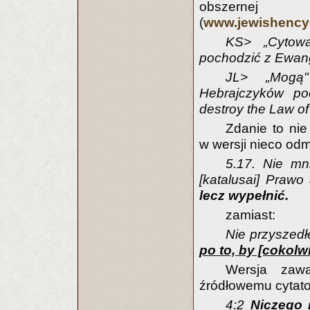
obszernej
(
www.jewishency
KS> „Cytow
pochodzić z Ewang
JL> „Mogą
Hebrajczyków po
destroy the Law of
Zdanie to ni
w wersji nieco odm
5.17. Nie mn
[katalusai] Prawo
lecz wypełnić.
zamiast:
Nie przyszed
po to, by [cokol
Wersja zawa
źródłowemu cytato
4:2
Niczego 