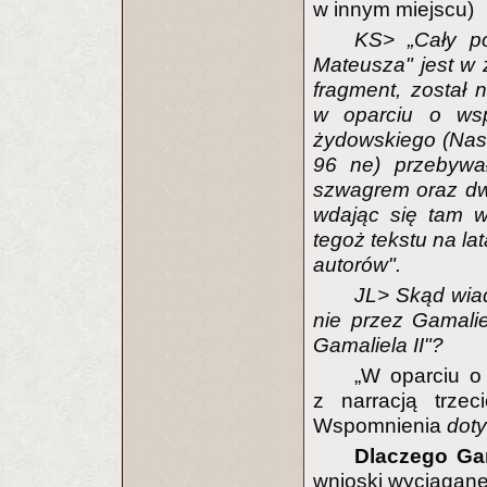
w innym miejscu)
KS> „Cały po
Mateusza" jest w
fragment, został 
w oparciu o wsp
żydowskiego (Nasi
96 ne) przebywa
szwagrem oraz dw
wdając się tam w
tegoż tekstu na lat
autorów".
JL> Skąd wia
nie przez Gamali
Gamaliela II"?
„W oparciu o
z narracją trze
Wspomnienia
dot
Dlaczego Gam
wnioski wyciągane