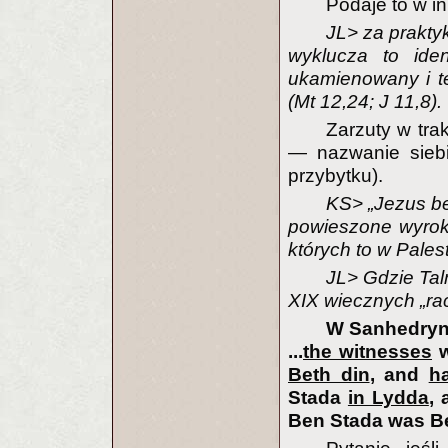
Podaje to w i
JL> za praktyk
wyklucza to ide
ukamienowany i te
(Mt 12,24; J 11,8).
Zarzuty w tra
— nazwanie sieb
przybytku).
KS> „Jezus be
powieszone wyrok
których to w Pales
JL> Gdzie Tal
XIX wiecznych „ra
W Sanhedryn
...
the witnesses
w
Beth din
, and
h
Stada
in Lydda
,
Ben Stada was Be