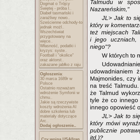
Talmudu w spos
Dogmat o Trójcy
Świętej - próba l..
Nazareńskim,"
Diabeł tasmański i
JL> Jak to s
zaraźliwy nowo..
Sześcienne odchody-to
który w komentarzu
jednak możl..
też miejscach Ta
Wszechświat
przygotowany na
i jego uczniach
więce..
Własność, podatki i
niego"?
kryzys: syste..
W których to
Football i "okolice"
oraz aktorst..
Udowadnian
zakazane jabłko z raju
udowadnianiem ż
Ogłoszenia
:
Majmonides, czy in
30 marca 1689r w
Polsce
na treść Talmudu.
Ostatnio rozważam
że Talmud wykorz
wdrożenie Symfonii w
chmu..
tyle że co innego
Jakie są rzeczywiste
innego opowieść o
koszty wdrożenia AI
dobre szkolenia lub
JL> Jak to si
materiały dotyczące
Arc..
który mówi wyraźn
Dodaj ogłoszenie..
publicznie potraw
itd.)?
Czy wojna USA/Iran