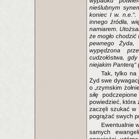
wypadku potwie
nieślubnym syne
koniec I w. n.e."
innego źródła, w
namiarem. Utożsa
że mogło chodzić 
pewnego Żyda, k
wypędzona prz
cudzołóstwa, gdy
niejakim Panterą" 
Tak, tylko na
Żyd swe dywagacj
o „rzymskim żołni
siłę
podczepione 
powiedzieć, która 
zaczęli szukać w
pogrążać swych p
Ewentualnie 
samych ewangel