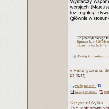
Wystarczy wspo
wersjach (Mateus
też ogólną dywer
(głównie w stosun
Po przeczytaniu tego tek
Sprawa N.14910/06: o
Jezus na kartach Ta
Dodaj komentarz do 
«
Historyczność J
01-2011
)
Wyślij mailem..
Wersja do druku
PD
Krzysztof Sykta
Zajmuje się głównie bib