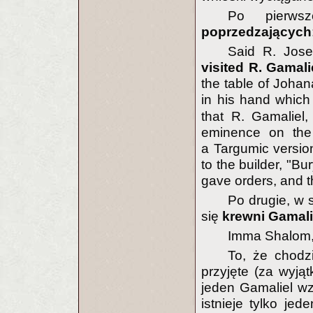
Po pierw
poprzedzających
Said R. Jose
visited R. Gamali
the table of Johan
in his hand
which
that R. Gamaliel
eminence on the
a Targumic versio
to the builder, "Bu
gave orders, and th
Po drugie, w 
się
krewni Gamalie
Imma Shalom, R
To, że chodzi
przyjęte (za wyjąt
jeden Gamaliel wz
istnieje tylko je