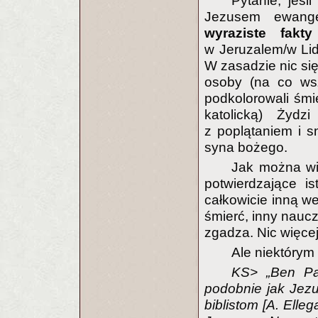
Pytanie, jeśl
Jezusem ewang
wyraziste fakty
w Jeruzalem/w Lid
W zasadzie nic się
osoby (na co wsz
podkolorowali śmi
katolicką) Żydz
z poplątaniem i 
syna bożego.
Jak można wi
potwierdzające i
całkowicie inną we
śmierć, inny nauczy
zgadza. Nic więcej
Ale niektórym 
KS> „Ben Pan
podobnie jak Jezu
biblistom [A. Elle