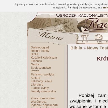
Używamy cookies w celach świadczenia usług, reklamy i statystyk. Korzystani
urządzeniu. Pamiętaj, że zawsze możesz
zmie
Biblia
Nowy Tes
Światopogląd
»
Religie i sekty
Biblia
Krót
Kościół i Katolicyzm
Filozofia
Nauka
Społeczeństwo
Prawo
Państwo i polityka
Kultura
Felietony i eseje
Literatura
Ludzie, cytaty
Tematy różnorodne
Poniżej zam
Znalezione w sieci
zwątpienia i nie
Współpraca
Pytania i odpowiedzi
wpisane w formie 