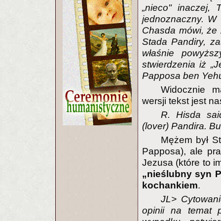
„nieco" inaczej,
jednoznaczny. W 
Chasda mówi, że 
Stada Pandiry, za
właśnie powyżs
stwierdzenia iż 
Papposa ben Yehud
Widocznie m
wersji tekst jest n
R. Hisda sa
(lover) Pandira. 
Mężem był St
Papposa), ale pr
Jezusa (które to i
„nieślubny syn P
kochankiem
.
JL> Cytowani
opinii na temat