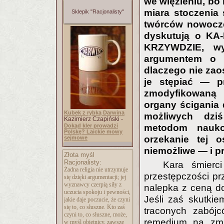
we więzieniu, bo 
miara stoczenia 
Sklepik "Racjonalisty"
twórców nowocze
dyskutują o KA
KRZYWDZIE, wy
argumentem o m
dlaczego nie zao
je stępiać — p
zmodyfikowaną 
organy ścigania
Kubek z rybką Darwina
możliwych dzi
Kazimierz Czapiński -
Dokąd kler prowadzi
metodom nauko
Polskę? Laickie mowy
orzekanie tej 
sejmowe
niemożliwe — i p
Złota myśl
Racjonalisty:
Kara śmierc
Żadna religia nie utrzymuje
przestępczości pr
się dzięki argumentacji; jej
wyznawcy czerpią siły z
nalepka z ceną dot
uczucia spokoju i pewności,
Jeśli zaś skutkie
jakie daje poczucie, że czyni
się to, co słuszne. Kto zaś
traconych zabój
czyni to, co słuszne, może,
remedium na zmni
w myśl obietnicy, zawsze