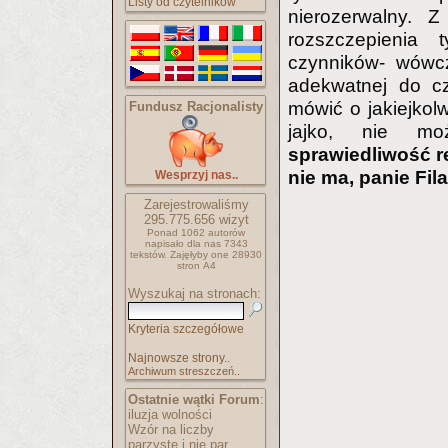
Listy od czytelników
nierozerwalny.
rozszczepienia 
czynników- wówcz
adekwatnej do c
mówić o jakiejko
Fundusz Racjonalisty
jajko, nie m
sprawiedliwość r
nie ma, panie Fila
Wesprzyj nas..
Zarejestrowaliśmy
295.775.656
wizyt
Ponad 1062 autorów
napisało
dla nas 7343
tekstów.
Zajęłyby one 28930
stron A4
Wyszukaj na stronach:
Kryteria szczegółowe
Najnowsze strony..
Archiwum streszczeń..
Ostatnie wątki Forum
:
iluzja wolności
Wzór na liczby
parzyste i nie par..