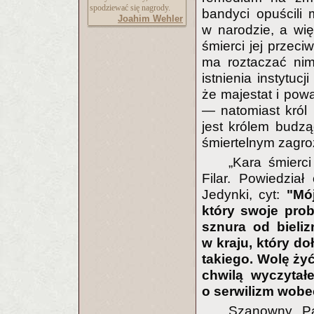
spodziewać się nagrody.
bandyci opuścili
Joahim Wehler
w narodzie, a wię
śmierci jej przeci
ma roztaczać nim
istnienia instytuc
że majestat i powa
— natomiast król 
jest królem budz
śmiertelnym zagro
„Kara śmierc
Filar. Powiedzia
Jedynki, cyt:
"Mó
który swoje prob
sznura od bieli
w kraju, który d
takiego. Wolę żyć
chwilą wyczytał
o serwilizm wobe
Szanowny Pa