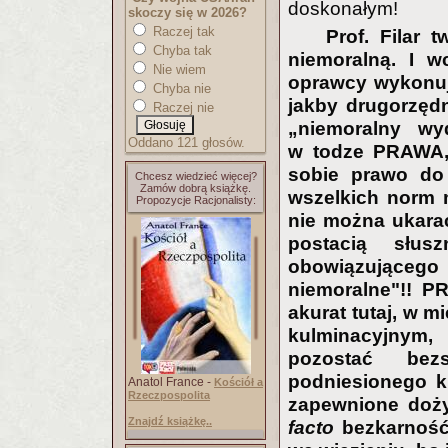
doskonałym!
skoczy się w 2026?
Raczej tak
Prof. Filar 
Chyba tak
niemoralną. I w
Nie wiem
oprawcy wykonują
Chyba nie
jakby drugorzędn
Raczej nie
„niemoralny wy
Oddano 121 głosów.
w todze PRAWA, 
sobie prawo do 
Chcesz wiedzieć więcej?
Zamów dobrą książkę.
wszelkich norm 
Propozycje Racjonalisty:
nie można ukarać
postacią słu
obowiązującego 
niemoralne"!! 
akurat tutaj, w m
kulminacyjnym
pozostać bez
podniesionego k
Anatol France -
Kościół a
Rzeczpospolita
zapewnione doży
Znajdź książkę..
facto
bezkarność