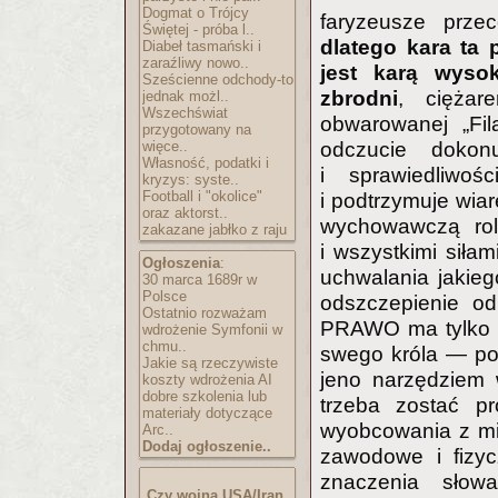
Dogmat o Trójcy
faryzeusze prze
Świętej - próba l..
dlatego kara ta
Diabeł tasmański i
zaraźliwy nowo..
jest karą wyso
Sześcienne odchody-to
zbrodni
, ciężar
jednak możl..
Wszechświat
obwarowanej „Fil
przygotowany na
więce..
odczucie dokon
Własność, podatki i
i sprawiedliwo
kryzys: syste..
Football i "okolice"
i podtrzymuje wia
oraz aktorst..
wychowawczą rolę
zakazane jabłko z raju
i wszystkimi siłam
Ogłoszenia
:
uchwalania jakie
30 marca 1689r w
Polsce
odszczepienie od 
Ostatnio rozważam
PRAWO ma tylko i
wdrożenie Symfonii w
chmu..
swego króla — po
Jakie są rzeczywiste
jeno narzędziem 
koszty wdrożenia AI
dobre szkolenia lub
trzeba zostać pr
materiały dotyczące
wyobcowania z miąż
Arc..
Dodaj ogłoszenie..
zawodowe i fizyc
znaczenia sło
Czy wojna USA/Iran