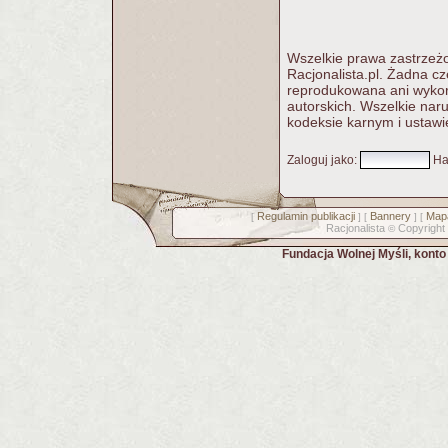
Wszelkie prawa zastrzeżo
Racjonalista.pl. Żadna c
reprodukowana ani wykorz
autorskich. Wszelkie nar
kodeksie karnym i ustawi
Zaloguj jako
:
Ha
Regulamin publikacji
Bannery
Mapa
[
] [
] [
Racjonalista
Copyright
©
Fundacja Wolnej Myśli, kont