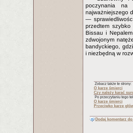
poczynania na 
najważniejszego d
— sprawiedliwośc
przedtem szybko 
Bissau i Nepalem
zdwojonym natęże
bandyckiego, gdzi
i niezbędną w roz
Zobacz także te strony:
O karze śmierci
Czy należy karać sur
Po przeczytaniu tego tek
O karze śmierci
Przeciwko karze głó
Dodaj komentarz do 