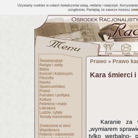
Używamy cookies w celach świadczenia usług, reklamy i statystyk. Korzystani
urządzeniu. Pamiętaj, że zawsze możesz
zmie
Prawo
Prawo kar
Światopogląd
»
Religie i sekty
Biblia
Kara śmierci i
Kościół i Katolicyzm
Filozofia
Nauka
Społeczeństwo
Prawo
Państwo i polityka
Kultura
Felietony i eseje
Literatura
Ludzie, cytaty
Tematy różnorodne
Karanie za 
Znalezione w sieci
„wymiarem sprawied
Współpraca
Pytania i odpowiedzi
tylko werbalno-