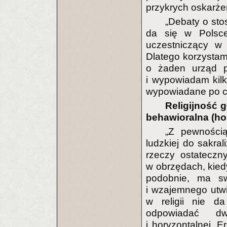
przykrych oskarże
„Debaty o st
da się w Polsce
uczestniczący w
Dlatego korzystam
o żaden urząd p
i wypowiadam kilk
wypowiadane po ci
Religijność g
behawioralna (ho
„Z pewnością
ludzkiej do sakral
rzeczy ostateczn
w obrzędach, kied
podobnie, ma swó
i wzajemnego utw
w religii nie da
odpowiadać dwó
i horyzontalnej. E