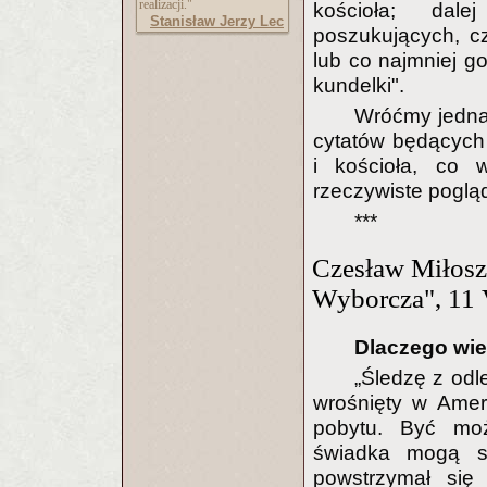
realizacji."
kościoła; dal
Stanisław Jerzy Lec
poszukujących, cz
lub co najmniej g
kundelki".
Wróćmy jednak
cytatów będących 
i kościoła, co 
rzeczywiste pogląd
***
Czesław Miłos
Wyborcza", 11
Dlaczego wiel
„Śledzę z odl
wrośnięty w Amer
pobytu. Być mo
świadka mogą s
powstrzymał się 