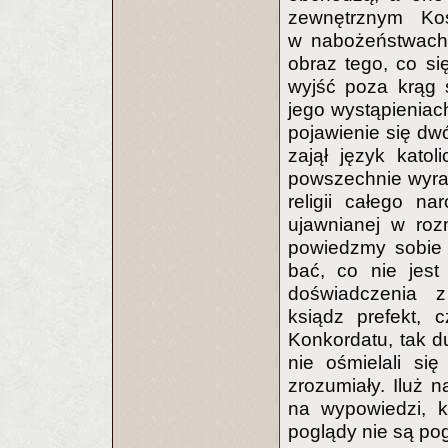
zewnętrznym Koś
w nabożeństwach.
obraz tego, co si
wyjść poza krąg 
jego wystąpieniac
pojawienie się dw
zajął język kato
powszechnie wyra
religii całego na
ujawnianej w roz
powiedzmy sobie s
bać, co nie jes
doświadczenia z
ksiądz prefekt, 
Konkordatu, tak d
nie ośmielali się
zrozumiały. Iluż 
na wypowiedzi, k
poglądy nie są po