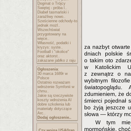
Dogmat o Trójcy
Świętej - próba l..
Diabeł tasmański i
zaraźliwy nowo..
Sześcienne odchody-to
jednak możl..
Wszechświat
przygotowany na
więce..
Własność, podatki i
za nazbyt otwarte 
kryzys: syste..
Football i "okolice"
dniach polskie ś
oraz aktorst..
o takim oto zdarz
zakazane jabłko z raju
w Katolickim U
Ogłoszenia
:
z zewnątrz o na
30 marca 1689r w
Polsce
wybitnym filozofie
Ostatnio rozważam
światopoglądu. 
wdrożenie Symfonii w
chmu..
zdumieniem, że do 
Jakie są rzeczywiste
koszty wdrożenia AI
śmierci pojednał 
dobre szkolenia lub
bo żyją jeszcze 
materiały dotyczące
Arc..
słowa — którzy mo
Dodaj ogłoszenie..
W tym miej
mormońskie, choć 
Czy wojna USA/Iran