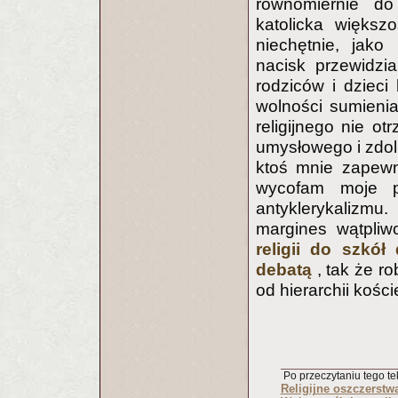
równomiernie do
katolicka większ
niechętnie, jako
nacisk przewidzi
rodziców i dzieci
wolności sumienia
religijnego nie o
umysłowego i zdol
ktoś mnie zapewni
wycofam moje p
antyklerykalizmu
margines wątpliw
religii do szkół
debatą
, tak że ro
od hierarchii kości
Po przeczytaniu tego tek
Religijne oszczerstwa