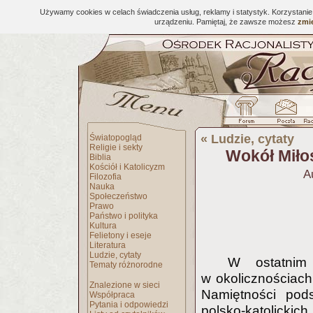
Używamy cookies w celach świadczenia usług, reklamy i statystyk. Korzystani
urządzeniu. Pamiętaj, że zawsze możesz
zmie
«
Ludzie, cytaty
Światopogląd
Religie i sekty
Wokół Miłos
Biblia
Kościół i Katolicyzm
A
Filozofia
Nauka
Społeczeństwo
Prawo
Państwo i polityka
Kultura
Felietony i eseje
Literatura
Ludzie, cytaty
W ostatnim
Tematy różnorodne
w okolicznościach
Znalezione w sieci
Namiętności pod
Współpraca
Pytania i odpowiedzi
polsko-katolickic