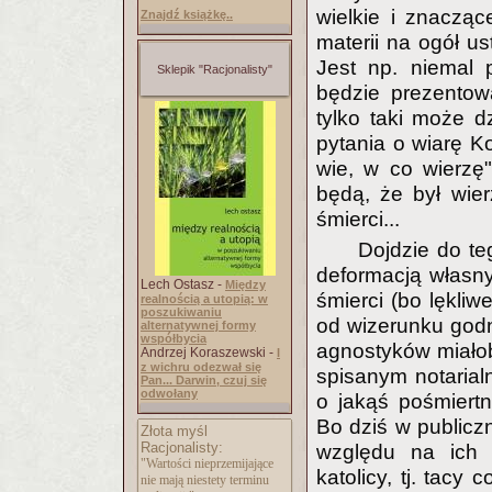
wielkie i znaczą
Znajdź książkę..
materii na ogół us
Jest np. niemal 
Sklepik "Racjonalisty"
będzie prezentow
tylko taki może d
pytania o wiarę K
wie, w co wierzę"
będą, że był wier
śmierci...
Dojdzie do t
deformacją własn
Lech Ostasz -
Między
śmierci (bo lękliw
realnością a utopią: w
poszukiwaniu
od wizerunku godn
alternatywnej formy
współbycia
agnostyków miałob
Andrzej Koraszewski -
I
z wichru odezwał się
spisanym notarial
Pan... Darwin, czuj się
odwołany
o jakąś pośmiertn
Bo dziś w publiczn
Złota myśl
Racjonalisty:
względu na ich s
"Wartości nieprzemijające
katolicy, tj. tacy
nie mają niestety terminu