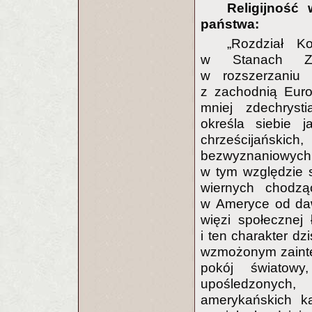
Religijność
państwa:
„Rozdział K
w Stanach Zjed
w rozszerzaniu 
z zachodnią Euro
mniej zdechryst
określa siebie 
chrześcijańsk
bezwyznaniowych p
w tym względzie s
wiernych chodząc
w Ameryce od daw
więzi społecznej 
i ten charakter dz
wzmożonym zainte
pokój światowy
upośledzonych
amerykańskich k