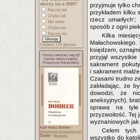
skoczy się w 2026?
przyjmuje tylko ch
Raczej tak
przykładem kilku s
Chyba tak
rzecz umarłych'; 
Nie wiem
sposób z ogni piek
Chyba nie
Raczej nie
Kilka miesię
Małachowskiego. 
Oddano 120 głosów.
księdzem, oznajmił
Chcesz wiedzieć więcej?
przyjął wszystkie 
Zamów dobrą książkę.
Propozycje Racjonalisty:
sakrament pokuty
i sakrament małże
Czasami trudno zwe
zakładając, że b
dowodzi, że ni
aneksyjnych), brat
sprawa na tyle
przyzwoitość. Tej
wyznaniowych jak 
Karl Heinz Bohrer -
Celem tych 
Absolutna teraźniejszość
Dante -
Biesiada
wszystko do katol