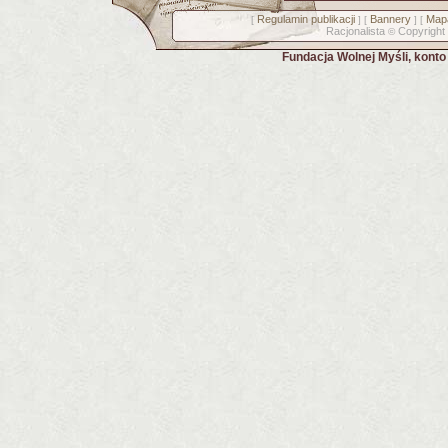
Regulamin publikacji
Bannery
Mapa
[
] [
] [
Racjonalista
Copyright
©
Fundacja Wolnej Myśli, kont