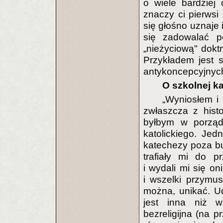
o wiele bardziej
znaczy ci pierwsi
się głośno uznaje 
się zadowalać p
„nieżyciową" dokt
Przykładem jest 
antykoncepcyjnyc
O szkolnej k
„Wyniosłem i 
zwłaszcza z histo
byłbym w porząd
katolickiego. Jed
katechezy poza bu
trafiały mi do p
i wydali mi się on
i wszelki przymus 
można, unikać. Ud
jest inna niż w
bezreligijna (na 