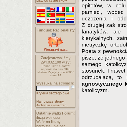
Listy od czytelników
epitetów, w cel
pamięci, wobec 
uczczenia i odd
Z drugiej zaś st
Fundusz Racjonalisty
fanatyków, ale 
klerykalnych, za
metryczkę ortodo
Wesprzyj nas..
Poeta z pewnością
pisze, że jednego 
Zarejestrowaliśmy
294.832.198
wizyt
samego katolicy
Ponad 1062 autorów
napisało
dla nas 7343
stosunek. I nawet 
tekstów.
Zajęłyby one 28930
stron A4
odrzucającą, to 
agnostycznego k
Wyszukaj na stronach:
katolicyzm.
Kryteria szczegółowe
Najnowsze strony..
Archiwum streszczeń..
Ostatnie wątki Forum
:
iluzja wolności
Wzór na liczby
parzyste i nie par..