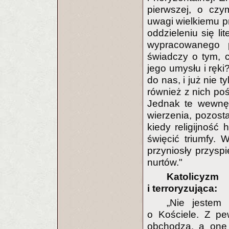
pierwszej, o czy
uwagi wielkiemu p
oddzieleniu się li
wypracowanego p
świadczy o tym, c
jego umysłu i ręki
do nas, i już nie 
również z nich poś
Jednak te wewnęt
wierzenia, pozost
kiedy religijność
święcić triumfy. W
przyniosły przysp
nurtów."
Katolicyzm
i terroryzująca:
„Nie jestem
o Kościele. Z pe
obchodzą, a one 