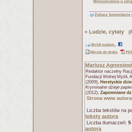
Wolnomyślnie o relig
Zobacz komentarze (
«
Ludzie, cytaty
(Pu
Wyślij mailem..
Wersja do druku
PD
Mariusz Agnosiew
Redaktor naczelny Racjo
Fundacji Wolnej Myśli. 
(2009),
Heretyckie dzi
Kryminalne dzieje papi
(2012),
Zapomniane dzi
Strona www autora
Liczba tekstów na po
teksty autora
Liczba tłumaczeń:
5
autora