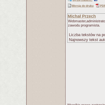
Wyślij mailem..
Wersja do druku
PD
Michał Przech
Webmaster,administrator
zawodu programista.
Liczba tekstów na po
Najnowszy tekst aut
Wszelkie prawa zastrzeżo