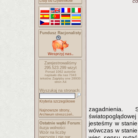
co
Listy od czytelników
Fundusz Racjonalisty
Wesprzyj nas..
Zarejestrowaliśmy
295.523.299
wizyt
Ponad 1062 autorów
napisało
dla nas 7343
tekstów.
Zajęłyby one 28930
stron A4
Wyszukaj na stronach:
Kryteria szczegółowe
zagadnienia. 
Najnowsze strony..
Archiwum streszczeń..
światopoglądowej 
jesteśmy w stanie
Ostatnie wątki Forum
:
iluzja wolności
wówczas w stanie 
Wzór na liczby
więc sensu pytać 
parzyste i nie par..