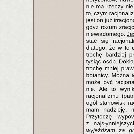
nie ma rzeczy ni
to, czym racjonaliz
jest on już irracj
gdyż rozum zracjo
niewiadomego.
Je
stać się racjona
dlatego, że w to u
trochę bardziej p
tysiąc osób. Dokła
trochę mniej praw
botanicy. Można t
może być racjona
nie. Ale to wyn
racjonalizmu (pat
ogół stanowisk ra
mam nadzieję, m
Przytoczę wypo
z najsłynniejszy
wyjeżdżam za gr