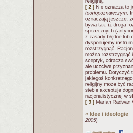
religijną.
[ 2 ]
Nie oznacza to j
teoriopoznawczym
. 
oznaczają jeszcze, że
bywa tak, iż droga r
sprzecznych (antynomi
z zasady błędne lub 
dysponujemy instrum
rozstrzygnąć. Racjona
można rozstrzygnąć is
sceptyk, odracza swój
ale uczciwe przyznani
problemu. Dotyczyć to
jakiegoś konkretnego
religijny może być ra
siebie akceptuje dogm
racjonalistycznej w s
[ 3 ]
Marian Radwan W
«
Idee i ideologie
(
2005
)