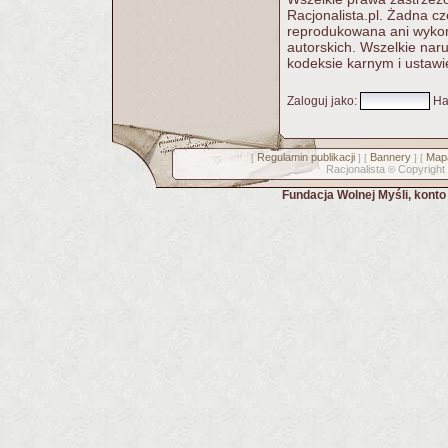
Racjonalista.pl. Żadna c
reprodukowana ani wykorz
autorskich. Wszelkie nar
kodeksie karnym i ustawi
Zaloguj jako
:
Ha
Regulamin publikacji
Bannery
Mapa
[
] [
] [
Racjonalista
Copyright
©
Fundacja Wolnej Myśli, kont