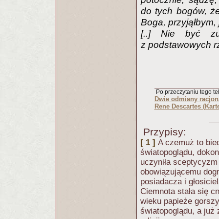
do tych bogów, że
Boga, przyjąłbym, 
[..] Nie być z
z podstawowych rz
Po przeczytaniu tego tek
Dwie odmiany racjon
Rene Descartes (Kart
Przypisy:
[ 1 ]
A czemuż to bied
światopoglądu, doko
uczyniła sceptycyzm 
obowiązującemu dogma
posiadacza i głosiciel
Ciemnota stała się c
wieku papieże gorszy
światopoglądu, a już