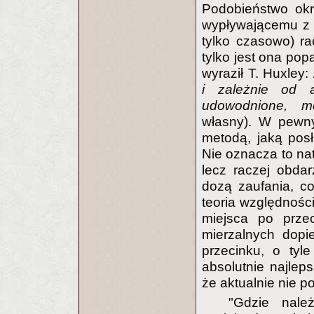
Podobieństwo okr
wypływającemu z w
tylko czasowo) ra
tylko jest ona po
wyraził T. Huxley:
i zależnie od 
udowodnione, m
własny). W pewn
metodą, jaką posł
Nie oznacza to na
lecz raczej obda
dozą zaufania, co
teoria względnośc
miejsca po przec
mierzalnych dopi
przecinku, o tyle
absolutnie najlep
że aktualnie nie p
"Gdzie nale