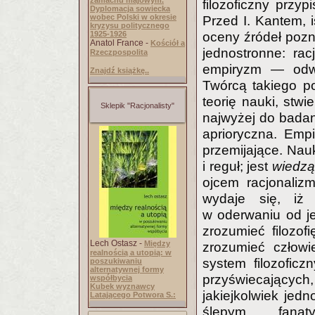
zamachu majowym.
filozoficzny przy
Dyplomacja sowiecka
wobec Polski w okresie
Przed I. Kantem, 
kryzysu politycznego
1925-1926
oceny źródeł pozn
Anatol France -
Kościół a
jednostronne: rac
Rzeczpospolita
empiryzm — odwro
Znajdź książkę..
Twórcą takiego po
teorię nauki, stw
Sklepik "Racjonalisty"
najwyżej do badan
aprioryczna. Empi
przemijające. Na
i reguł; jest
wiedzą 
ojcem racjonalizm
wydaje się, iż
w oderwaniu od je
zrozumieć filozof
Lech Ostasz -
Między
zrozumieć człowi
realnością a utopią: w
system filozofic
poszukiwaniu
alternatywnej formy
przyświecających
współbycia
Kubek wyznawcy
jakiejkolwiek jedn
Latającego Potwora S.:
ślepym fanaty