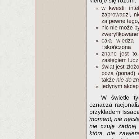
kieruje się rozum:
w kwestii int
zaprowadzi, ni
za pewne tego,
nic nie może b
zweryfikowane 
cała wiedza 
i skończona
znane jest to
zasięgiem ludz
świat jest złoż
poza (ponad) 
także
nie do z
jedynym akcep
W świetle t
oznacza racjonali
przykładem Issaca
moment, nie nęciła
nie czuję żadnej 
która nie zawier