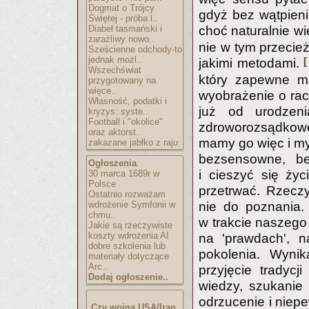
Dogmat o Trójcy
gdyż bez wątpieni
Świętej - próba l..
Diabeł tasmański i
choć naturalnie wie
zaraźliwy nowo..
nie w tym przecież
Sześcienne odchody-to
jednak możl..
[
jakimi metodami.
Wszechświat
który zapewne ma
przygotowany na
więce..
wyobrażenie o rac
Własność, podatki i
już od urodzenia
kryzys: syste..
Football i "okolice"
zdroworozsądkowe
oraz aktorst..
mamy go więc i my
zakazane jabłko z raju
bezsensowne, be
Ogłoszenia
:
i cieszyć się ży
30 marca 1689r w
Polsce
przetrwać. Rzeczy
Ostatnio rozważam
wdrożenie Symfonii w
nie do poznania.
chmu..
w trakcie naszego
Jakie są rzeczywiste
koszty wdrożenia AI
na 'prawdach', n
dobre szkolenia lub
pokolenia. Wynik
materiały dotyczące
Arc..
przyjęcie tradycj
Dodaj ogłoszenie..
wiedzy, szukanie
odrzucenie i niepe
Czy wojna USA/Iran