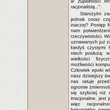
w zupełności mni
racjonalistą...
".
Starożytni z
jednak coraz cz
inaczej
? Postęp f
nam potwierdzeni
rzeczywistości. W
uznawanych już z
kiedyś czystymi 
niech posłużą: w
wielkości fizyc
możliwości komput
Człowiek epoki wi
nasz dzisiejszy św
nas ratuje prze
ogromie zmienności
się szybciej niż
irracjonalne, jes
więc racjonaln
horyzontów, nawe