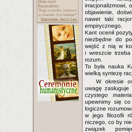
Złota myśl
irracjonalizmowi,
Racjonalisty:
"Bogu co boskie, cesarzowi
objawienie, doświ
co cesarskie. A co ludziom?"
nawet taki racjo
Stanisław Jerzy Lec
empirycznego.
Kant ocenił pozyt
niezbędne do poz
wejść z nią w ko
i wreszcie trzeb
rozum.
To była nauka 
wielką syntezę rac
W okresie oś
uwagę zasługuje
czystego material
upewnimy się co 
logiczne rozumow
w jego filozofii
niczego, co by ni
związek pomię