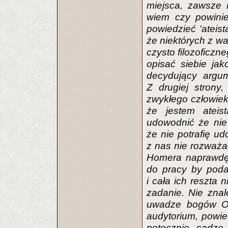
miejsca, zawsze m
wiem czy powinie
powiedzieć 'ateist
że niektórych z wa
czysto filozoficz
opisać siebie jak
decydujący argu
Z drugiej strony
zwykłego człowiek
że jestem ateis
udowodnić że nie
że nie potrafię ud
z nas nie rozważ
Homera naprawdę i
do pracy by poda
i cała ich reszta n
zadanie. Nie znal
uwadze bogów Oli
audytorium, powie
potocznie, sądzę