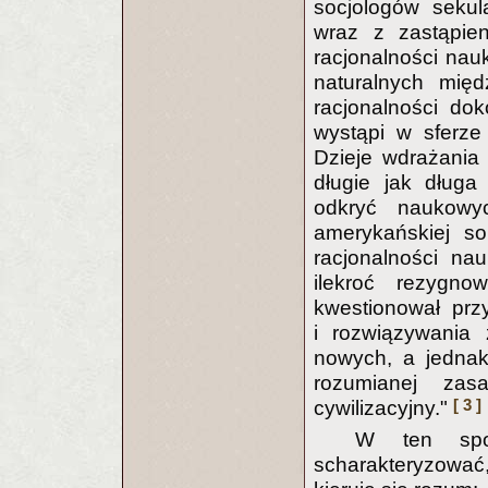
socjologów sekul
wraz z zastąpien
racjonalności nau
naturalnych mię
racjonalności do
wystąpi w sferze
Dzieje wdrażania
długie jak długa j
odkryć naukowy
amerykańskiej so
racjonalności na
ilekroć rezygno
kwestionował prz
i rozwiązywania 
nowych, a jednak n
rozumianej zas
[ 3 ]
cywilizacyjny."
W ten spos
scharakteryzować,