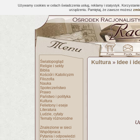
Używamy cookies w celach świadczenia usług, reklamy i statystyk. Korzystani
urządzeniu. Pamiętaj, że zawsze możesz
zmie
Kultura
Idee i id
Światopogląd
»
Religie i sekty
Biblia
Kościół i Katolicyzm
Filozofia
Nauka
Społeczeństwo
Prawo
Państwo i polityka
Kultura
Felietony i eseje
Literatura
Ludzie, cytaty
Tematy różnorodne
U
Znalezione w sieci
Współpraca
Pytania i odpowiedzi