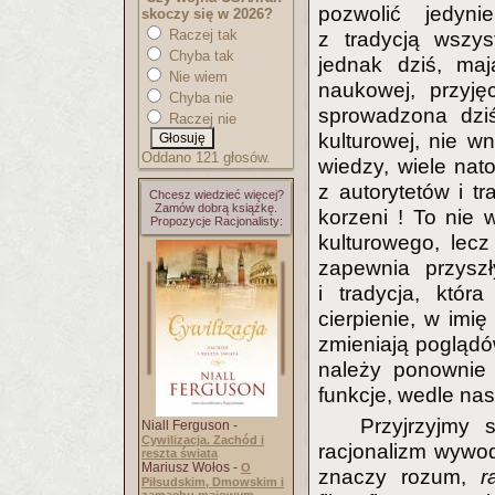
pozwolić jedyni
skoczy się w 2026?
Raczej tak
z tradycją wszys
Chyba tak
jednak dziś, ma
Nie wiem
naukowej, przyję
Chyba nie
sprowadzona dzi
Raczej nie
kulturowej, nie w
Oddano 121 głosów.
wiedzy, wiele nat
z autorytetów i t
Chcesz wiedzieć więcej?
Zamów dobrą książkę.
korzeni ! To nie 
Propozycje Racjonalisty:
kulturowego, lecz
zapewnia przyszł
i tradycja, któr
cierpienie, w imi
zmieniają poglądó
należy ponownie 
funkcje, wedle na
Przyjrzyjmy 
Niall Ferguson -
Cywilizacja. Zachód i
racjonalizm wywodz
reszta świata
Mariusz Wołos -
O
znaczy rozum,
r
Piłsudskim, Dmowskim i