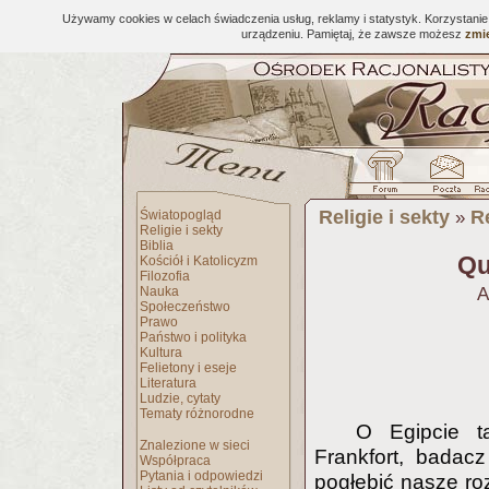
Używamy cookies w celach świadczenia usług, reklamy i statystyk. Korzystani
urządzeniu. Pamiętaj, że zawsze możesz
zmie
Religie i sekty
R
Światopogląd
»
Religie i sekty
Biblia
Qu
Kościół i Katolicyzm
Filozofia
Nauka
A
Społeczeństwo
Prawo
Państwo i polityka
Kultura
Felietony i eseje
Literatura
Ludzie, cytaty
Tematy różnorodne
O Egipcie t
Znalezione w sieci
Frankfort, badacz
Współpraca
Pytania i odpowiedzi
pogłębić nasze roz