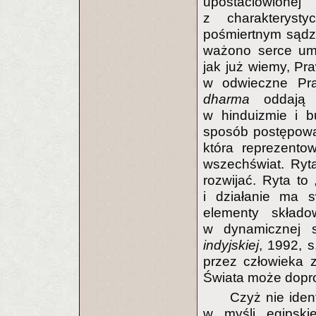
upostaciowione
z charakteryst
pośmiertnym sądzi
ważono serce uma
jak już wiemy, Pra
w odwieczne Pr
dharma
oddają
w hinduizmie i b
sposób postępowa
która reprezento
wszechświat. Ryt
rozwijać. Ryta to
i działanie ma s
elementy składo
w dynamicznej s
indyjskiej
, 1992, 
przez człowieka 
Świata może dopr
Czyż nie ident
w myśli egipskie