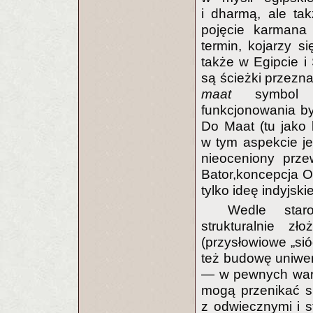
i dharmą, ale tak
pojęcie karmana 
termin, kojarzy s
także w Egipcie 
są ścieżki przezna
maat
symbol st
funkcjonowania by
Do Maat (tu jako 
w tym aspekcie j
nieoceniony prze
Bator,koncepcja O
tylko ideę indyjsk
Wedle staro
strukturalnie z
(przysłowiowe „sió
też budowę uniwer
— w pewnych waru
mogą przenikać skł
z odwiecznymi i s