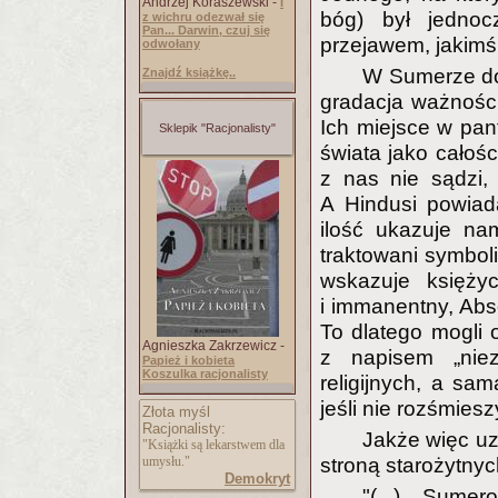
Andrzej Koraszewski -
I
bóg) był jedno
z wichru odezwał się
Pan... Darwin, czuj się
przejawem, jakim
odwołany
W Sumerze dol
Znajdź książkę..
gradacja ważności
Ich miejsce w pante
Sklepik "Racjonalisty"
świata jako całośc
z nas nie sądzi,
A Hindusi powiad
ilość ukazuje na
traktowani symbol
wskazuje księży
i immanentny, Abso
To dlatego mogli
Agnieszka Zakrzewicz -
z napisem „nie
Papież i kobieta
Koszulka racjonalisty
religijnych, a s
jeśli nie rozśmiesz
Złota myśl
Racjonalisty:
Jakże więc uz
"Książki są lekarstwem dla
umysłu."
stroną starożytny
Demokryt
"(...) Sume