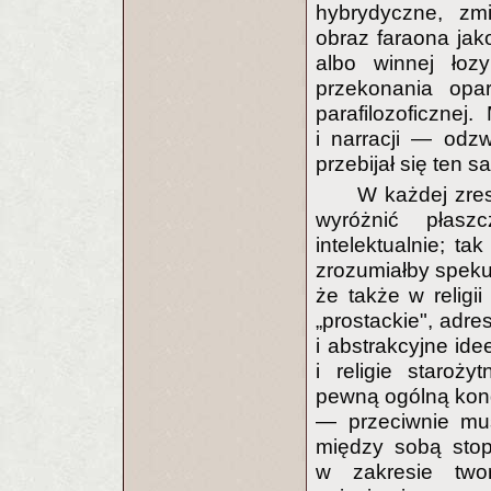
hybrydyczne, zmi
obraz faraona jako
albo winnej łoz
przekonania opa
parafilozoficzne
i narracji — odzwi
przebijał się ten 
W każdej zres
wyróżnić płasz
intelektualnie; ta
zrozumiałby spek
że także w relig
„prostackie", adre
i abstrakcyjne ide
i religie staroży
pewną ogólną kond
— przeciwnie mus
między sobą stop
w zakresie twor