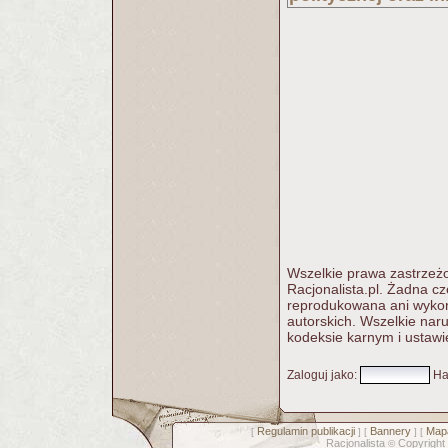
Wszelkie prawa zastrzeżo
Racjonalista.pl. Żadna c
reprodukowana ani wykorz
autorskich. Wszelkie nar
kodeksie karnym i ustawi
Zaloguj jako
:
Ha
Regulamin publikacji
Bannery
Mapa
[
] [
] [
Racjonalista
Copyright
©