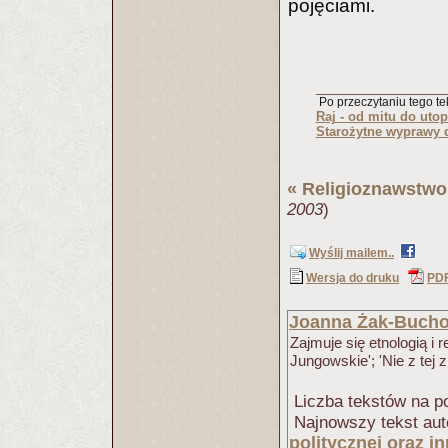
pojęciami.
Po przeczytaniu tego tek
Raj - od mitu do utop
Starożytne wyprawy 
«
Religioznawstwo
2003
)
Wyślij mailem..
Wersja do druku
PD
Joanna Żak-Bucho
Zajmuje się etnologią i 
Jungowskie'; 'Nie z tej z
Liczba tekstów na po
Najnowszy tekst aut
politycznej oraz 