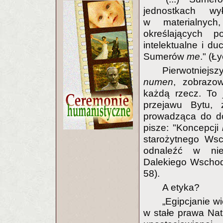
jednostkach wy
w materialnych
określających p
intelektualne i du
Sumerów
me
." (Ł
Pierwotniejsz
numen
, zobrazo
każdą rzecz. To 
przejawu Bytu, 
prowadząca do do
pisze: "Koncepcji
starożytnego Wsc
odnaleźć w niek
Dalekiego Wschod
58).
A etyka?
„Egipcjanie wi
w stałe prawa Nat