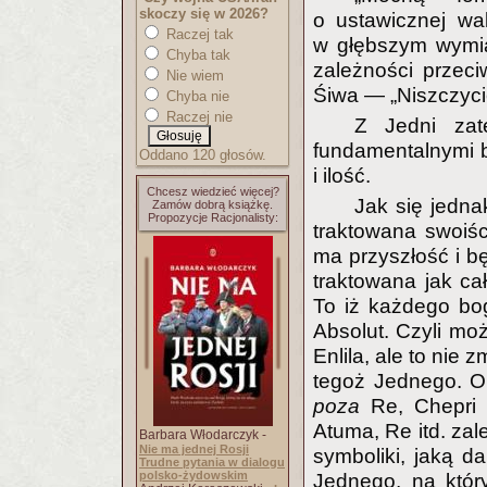
skoczy się w 2026?
o ustawicznej wa
Raczej tak
w głębszym wymia
Chyba tak
zależności przec
Nie wiem
Śiwa — „Niszczyciel
Chyba nie
Raczej nie
Z Jedni zat
fundamentalnymi b
Oddano 120 głosów.
i ilość.
Chcesz wiedzieć więcej?
Jak się jedna
Zamów dobrą książkę.
Propozycje Racjonalisty:
traktowana swoiści
ma przyszłość i bę
traktowana jak c
To iż każdego bo
Absolut. Czyli mo
Enlila, ale to ni
tegoż Jednego. On
poza
Re, Chepri 
Atuma, Re itd. zal
Barbara Włodarczyk -
Nie ma jednej Rosji
symboliki, jaką d
Trudne pytania w dialogu
polsko-żydowskim
Jednego, na któ