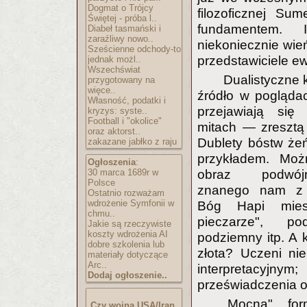
Dogmat o Trójcy
filozoficznej Sum
Świętej - próba l..
fundamentem. I
Diabeł tasmański i
zaraźliwy nowo..
niekoniecznie wień
Sześcienne odchody-to
przedstawiciele ew
jednak możl..
Wszechświat
Dualistyczne
przygotowany na
więce..
źródło w pogląda
Własność, podatki i
przejawiają się
kryzys: syste..
Football i "okolice"
mitach — zresztą 
oraz aktorst..
Dublety bóstw żeń
zakazane jabłko z raju
przykładem. Moż
Ogłoszenia
:
30 marca 1689r w
obraz podwójn
Polsce
znanego nam z eg
Ostatnio rozważam
wdrożenie Symfonii w
Bóg Hapi mies
chmu..
pieczarze", p
Jakie są rzeczywiste
koszty wdrożenia AI
podziemny itp. A 
dobre szkolenia lub
złota? Uczeni ni
materiały dotyczące
Arc..
interpretacyj
Dodaj ogłoszenie..
przeświadczenia o
„Mocną" fo
Czy wojna USA/Iran