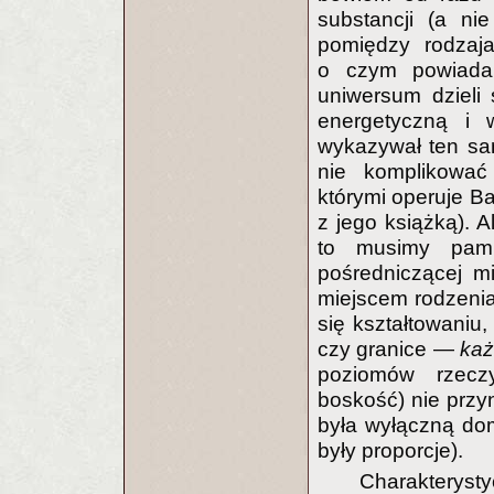
substancji (a nie
pomiędzy rodzaja
o czym powiada
uniwersum dzieli 
energetyczną i 
wykazywał ten sam 
nie komplikować
którymi operuje B
z jego książką). 
to musimy pami
pośredniczącej m
miejscem rodzenia
się kształtowaniu, 
czy granice —
ka
poziomów rzeczy
boskość) nie przyn
była wyłączną dom
były proporcje).
Charakterys