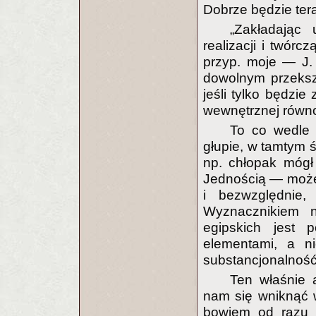
Dobrze będzie tera
„Zakładając
realizacji i twór
przyp. moje — J.
dowolnym przeksz
jeśli tylko będzi
wewnętrznej równow
To co wedle 
głupie, w tamtym 
np. chłopak mógł 
Jednością — może
i bezwzględnie
Wyznacznikiem na
egipskich jest p
elementami, a n
substancjonalność
Ten właśnie 
nam się wniknąć 
bowiem od razu 