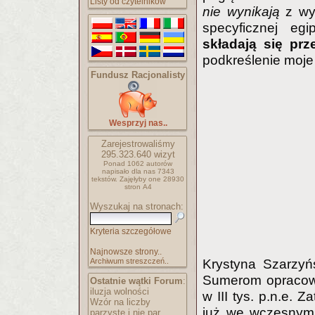
Listy od czytelników
nie wynikają
z wyd
specyficznej egi
składają się prz
podkreślenie moje 
Fundusz Racjonalisty
Wesprzyj nas..
Zarejestrowaliśmy
295.323.640
wizyt
Ponad 1062 autorów
napisało
dla nas 7343
tekstów.
Zajęłyby one 28930
stron A4
Wyszukaj na stronach:
Kryteria szczegółowe
Najnowsze strony..
Archiwum streszczeń..
Krystyna Szarzyńs
Sumerom opracowan
Ostatnie wątki Forum
:
iluzja wolności
w III tys. p.n.e. 
Wzór na liczby
już we wczesnym o
parzyste i nie par..