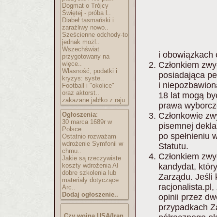
Dogmat o Trójcy
Świętej - próba l..
Diabeł tasmański i
zaraźliwy nowo..
Sześcienne odchody-to
jednak możl..
Wszechświat
i obowiązkach
przygotowany na
więce..
Członkiem zwyc
Własność, podatki i
posiadająca pe
kryzys: syste..
i niepozbawion
Football i "okolice"
oraz aktorst..
18 lat mogą by
zakazane jabłko z raju
prawa wyborcz
Ogłoszenia
:
Członkowie zw
30 marca 1689r w
pisemnej dekla
Polsce
po spełnieniu 
Ostatnio rozważam
wdrożenie Symfonii w
Statutu.
chmu..
Członkiem zwyc
Jakie są rzeczywiste
koszty wdrożenia AI
kandydat, któr
dobre szkolenia lub
Zarządu. Jeśli
materiały dotyczące
racjonalista.p
Arc..
Dodaj ogłoszenie..
opinii przez 
przypadkach Za
Czy wojna USA/Iran