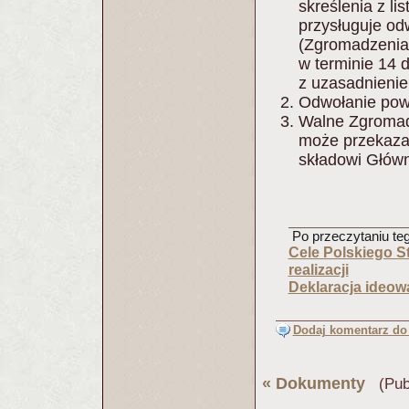
skreślenia z li
przysługuje o
(Zgromadzenia
w terminie 14 
z uzasadnieni
Odwołanie pow
Walne Zgromad
może przekaza
składowi Głów
Po przeczytaniu tego
Cele Polskiego S
realizacji
Deklaracja ideow
Dodaj komentarz do 
«
Dokumenty
(Publ