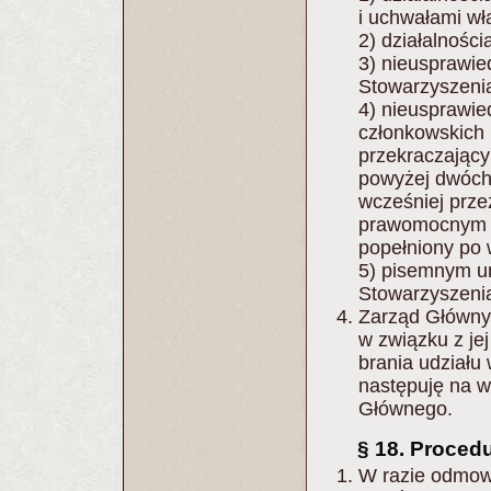
i uchwałami wł
2) działalnośc
3) nieusprawie
Stowarzyszeni
4) nieusprawie
członkowskich 
przekraczający
powyżej dwóch
wcześniej prze
prawomocnym 
popełniony po 
5) pisemnym u
Stowarzyszeni
Zarząd Główny
w związku z je
brania udziału
następuję na 
Głównego.
§ 18. Proced
W razie odmowy