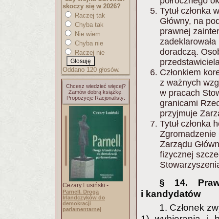
półrocznego o
skoczy się w 2026?
Tytuł członka 
Raczej tak
Główny, na pod
Chyba tak
prawnej zainte
Nie wiem
zadeklarowała 
Chyba nie
doradczą. Oso
Raczej nie
przedstawiciela
Oddano 120 głosów.
Członkiem kor
z ważnych wzg
Chcesz wiedzieć więcej?
w pracach Stow
Zamów dobrą książkę.
Propozycje Racjonalisty:
granicami Rzec
przyjmuje Zarz
Tytuł członka
Zgromadzenie 
Zarządu Główn
fizycznej szcze
Stowarzyszeni
§ 14. Praw
Cezary Lusiński -
Parnell. Droga
i kandydatów
Irlandczyków do
demokracji
1. Członek zw
parlamentarnej
1) wybierania i 