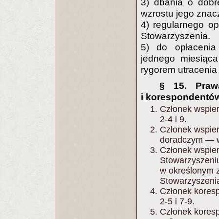
3) dbania o dobr
wzrostu jego znac
4) regularnego op
Stowarzyszenia.
5) do opłacenia 
jednego miesiąca
rygorem utracenia
§ 15. Praw
i korespondentó
Członek wspier
2-4 i 9.
Członek wspier
doradczym — w
Członek wspier
Stowarzyszeni
w określonym z
Stowarzyszeni
Członek koresp
2-5 i 7-9.
Członek koresp