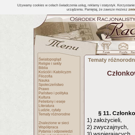
Używamy cookies w celach świadczenia usług, reklamy i statystyk. Korzystani
urządzeniu. Pamiętaj, że zawsze możesz
zmie
Tematy różnorod
Światopogląd
Religie i sekty
Biblia
Członkow
Kościół i Katolicyzm
Filozofia
Nauka
Społeczeństwo
Prawo
Państwo i polityka
Kultura
Felietony i eseje
Literatura
Ludzie, cytaty
§ 11. Członko
Tematy różnorodne
1) założycieli,
Znalezione w sieci
2) zwyczajnych,
Współpraca
Pytania i odpowiedzi
3) wspierających,