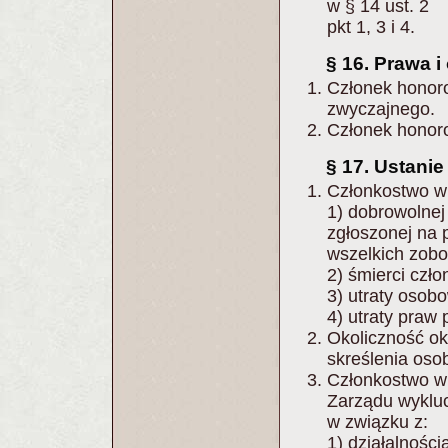
w § 14 ust. 2
pkt 1, 3 i 4.
§ 16. Prawa 
Członek honoro
zwyczajnego.
Członek honoro
§ 17. Ustani
Członkostwo w 
1) dobrowolnej
zgłoszonej na 
wszelkich zob
2) śmierci czło
3) utraty osob
4) utraty praw 
Okoliczność ok
skreślenia osob
Członkostwo w
Zarządu wykluc
w związku z:
1) działalnośc