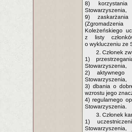
8) korzystania
Stowarzyszenia,
9) zaskarżani
(Zgromadzeni
Koleżeńskiego uc
z listy członk
o wykluczeniu ze 
2. Członek zw
1) przestrzegan
Stowarzyszenia,
2) aktywnego u
Stowarzyszenia,
3) dbania o dobr
wzrostu jego znac
4) regularnego op
Stowarzyszenia.
3. Członek ka
1) uczestnicze
Stowarzyszenia,