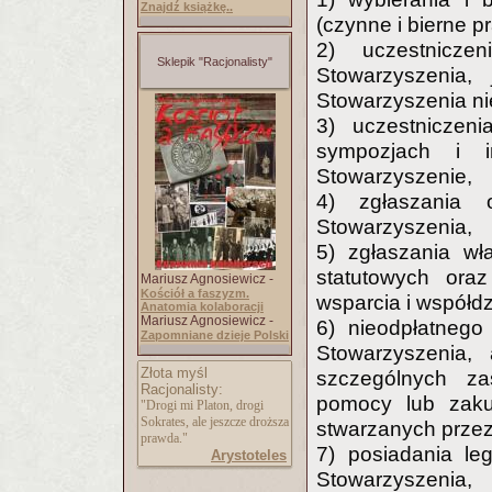
Znajdź książkę..
(czynne i bierne 
2) uczestnicze
Sklepik "Racjonalisty"
Stowarzyszenia,
Stowarzyszenia ni
3) uczestniczeni
sympozjach i i
Stowarzyszenie,
4) zgłaszania 
Stowarzyszenia,
5) zgłaszania wła
statutowych ora
Mariusz Agnosiewicz -
Kościół a faszyzm.
wsparcia i współdzi
Anatomia kolaboracji
Mariusz Agnosiewicz -
6) nieodpłatnego
Zapomniane dzieje Polski
Stowarzyszenia,
Złota myśl
szczególnych za
Racjonalisty:
pomocy lub zaku
"Drogi mi Platon, drogi
Sokrates, ale jeszcze droższa
stwarzanych przez
prawda."
7) posiadania le
Arystoteles
Stowarzyszenia,