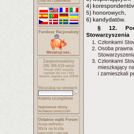
Listy od czytelników
4) korespondentó
5) honorowych,
6) kandydatów.
§ 12. Pod
Fundusz Racjonalisty
Stowarzyszenia
Członkami Stow
Osoba prawna 
Wesprzyj nas..
Stowarzyszeni
Członkami Sto
Zarejestrowaliśmy
295.306.619
wizyt
mieszkający na 
Ponad 1062 autorów
i zamieszkali p
napisało
dla nas 7343
tekstów.
Zajęłyby one 28930
stron A4
Wyszukaj na stronach:
Kryteria szczegółowe
Najnowsze strony..
Archiwum streszczeń..
Ostatnie wątki Forum
:
iluzja wolności
Wzór na liczby
parzyste i nie par..