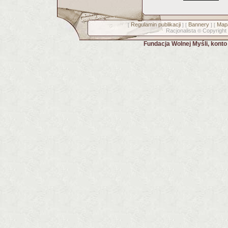
Regulamin publikacji
Bannery
Mapa
[
] [
] [
Racjonalista
Copyright
©
Fundacja Wolnej Myśli, kont