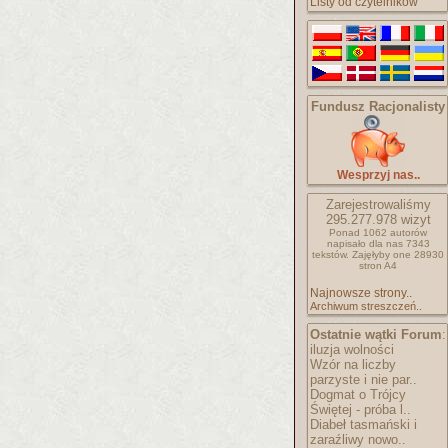
Listy od czytelników
Fundusz Racjonalisty
Wesprzyj nas..
Zarejestrowaliśmy
295.277.978
wizyt
Ponad 1062 autorów
napisało
dla nas 7343
tekstów.
Zajęłyby one 28930
stron A4
Najnowsze strony..
Archiwum streszczeń..
Ostatnie wątki Forum
:
iluzja wolności
Wzór na liczby
parzyste i nie par..
Dogmat o Trójcy
Świętej - próba l..
Diabeł tasmański i
zaraźliwy nowo..