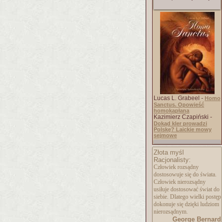
Lucas L. Grabeel -
Homo
Sanctus. Opowieść
homokapłana
Kazimierz Czapiński -
Dokąd kler prowadzi
Polskę? Laickie mowy
sejmowe
Złota myśl
Racjonalisty:
Człowiek rozsądny
dostosowuje się do świata.
Człowiek nierozsądny
usiłuje dostosować świat do
siebie. Dlatego wielki postęp
dokonuje się dzięki ludziom
nierozsądnym.
George Bernard