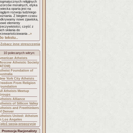
dogmatycznych religijnych
wzorców moralnych, etyka
wiecka oparta jest na
ciągłym rozwoju ludzkiego
poznania. Z biegiem czasu
odkrywamy nowe zjawiska,
nowe elementy
rzeczywistości, część z
ich skłania do
przewartościowania
..»
Do tekstu..
Zobacz inne streszczenia
10 polecanych witryn:
American Atheists
Moscow Atheistic Society
(ATOM)
Atheist Foundation of
Australia
New York City Atheists
Freedom From Religion
Foundation
All Atheists Meetup
Groups
Atheists Alliance
theists of Sillicon Valley
Atheists and Freethinkers
of Denver
Atheists United: Atheism
in Los Angeles
Zgłoś swoją propozycję
Promocja Racjonalisty