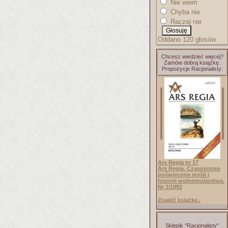
Nie wiem
Chyba nie
Raczej nie
Oddano 120 głosów.
Chcesz wiedzieć więcej?
Zamów dobrą książkę.
Propozycje Racjonalisty:
Ars Regia nr 17
Ars Regia. Czasopismo
poświęcone myśli i
historii wolnomularstwa.
Nr 1/1992
Znajdź książkę..
Sklepik "Racjonalisty"