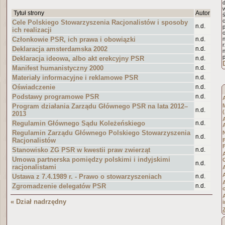
Tytuł strony
Autor
ś
Cele Polskiego Stowarzyszenia Racjonalistów i sposoby
n.d.
ich realizacji
Członkowie PSR, ich prawa i obowiązki
n.d.
Deklaracja amsterdamska 2002
n.d.
n
Deklaracja ideowa, albo akt erekcyjny PSR
n.d.
Manifest humanistyczny 2000
n.d.
Materiały informacyjne i reklamowe PSR
n.d.
Oświadczenie
n.d.
Podstawy programowe PSR
n.d.
Program działania Zarządu Głównego PSR na lata 2012–
n.d.
2013
Regulamin Głównego Sądu Koleżeńskiego
n.d.
Regulamin Zarządu Głównego Polskiego Stowarzyszenia
n.d.
Racjonalistów
Stanowisko ZG PSR w kwestii praw zwierząt
n.d.
Umowa partnerska pomiędzy polskimi i indyjskimi
n.d.
racjonalistami
A
Ustawa z 7.4.1989 r. - Prawo o stowarzyszeniach
n.d.
Zgromadzenie delegatów PSR
n.d.
« Dział nadrzędny