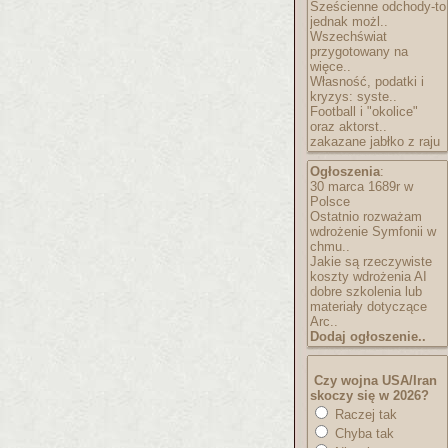
Sześcienne odchody-to
jednak możl..
Wszechświat
przygotowany na
więce..
Własność, podatki i
kryzys: syste..
Football i "okolice"
oraz aktorst..
zakazane jabłko z raju
Ogłoszenia
:
30 marca 1689r w
Polsce
Ostatnio rozważam
wdrożenie Symfonii w
chmu..
Jakie są rzeczywiste
koszty wdrożenia AI
dobre szkolenia lub
materiały dotyczące
Arc..
Dodaj ogłoszenie..
Czy wojna USA/Iran
skoczy się w 2026?
Raczej tak
Chyba tak