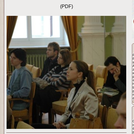
(PDF)
R
A
C
c