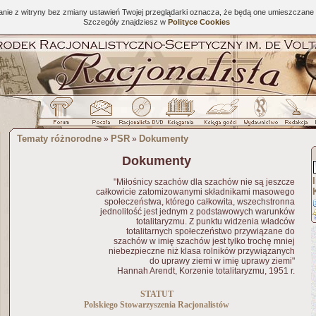
tanie z witryny bez zmiany ustawień Twojej przeglądarki oznacza, że będą one umieszcza
Szczegóły znajdziesz w
Polityce Cookies
Tematy różnorodne
PSR
Dokumenty
»
»
Dokumenty
"Miłośnicy szachów dla szachów nie są jeszcze
całkowicie zatomizowanymi składnikami masowego
społeczeństwa, którego całkowita, wszechstronna
jednolitość jest jednym z podstawowych warunków
totalitaryzmu. Z punktu widzenia władców
totalitarnych społeczeństwo przywiązane do
szachów w imię szachów jest tylko trochę mniej
niebezpieczne niż klasa rolników przywiązanych
do uprawy ziemi w imię uprawy ziemi"
Hannah Arendt, Korzenie totalitaryzmu, 1951 r.
STATUT
Polskiego Stowarzyszenia Racjonalistów