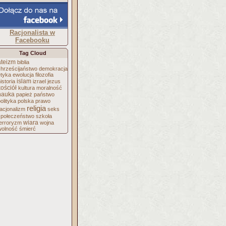
Racjonalista w
Facebooku
Tag Cloud
ateizm
biblia
chrześcijaństwo
demokracja
etyka
ewolucja
filozofia
islam
istoria
izrael
jezus
kościół
kultura
moralność
nauka
papież
państwo
olityka
polska
prawo
religia
acjonalizm
seks
społeczeństwo
szkoła
wiara
terroryzm
wojna
wolność
śmierć