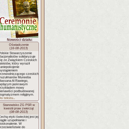
Nowości działu:
Oświadczenie
(
16-08-2013
)
Polskie Stowarzyszenie
acjonalistów solidaryzuje
się ze Związkiem Czeskich
teistów, który wyraził
zaniepokojenie
wystąpieniem
przewodniczącego czeskich
muzułmanów Muneeba
Hassana Al Rawiego,
będącym jaskrawym
przykładem mowy
nienawiści podbudowanej
dogmatyzmem religijnym.
Do tekstu..
Stanowisko ZG PSR w
kwestii praw zwierząt
(
08-08-2013
)
echą etyki świeckiej jest jej
iągłe uzupełnianie i
doskonalenie. W
przeciwieństwie do