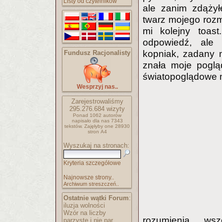
Listy od czytelników
ale zanim zdąży
twarz mojego rozm
mi kolejny toas
odpowiedź, ale 
kopniak, zadany 
Fundusz Racjonalisty
znała moje pogląd
światopoglądowe 
Wesprzyj nas..
Zarejestrowaliśmy
295.276.684
wizyty
Ponad 1062 autorów
napisało
dla nas 7343
tekstów.
Zajęłyby one 28930
stron A4
Wyszukaj na stronach:
Kryteria szczegółowe
Najnowsze strony..
Archiwum streszczeń..
Ostatnie wątki Forum
:
iluzja wolności
Wzór na liczby
rozumienia wsz
parzyste i nie par..