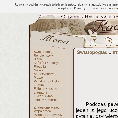
Używamy cookies w celach świadczenia usług, reklamy i statystyk. Korzystani
urządzeniu. Pamiętaj, że zawsze możesz
zmie
Światopogląd
Ir
Światopogląd
»
Religie i sekty
Biblia
Kościół i Katolicyzm
Filozofia
Nauka
Społeczeństwo
Prawo
Państwo i polityka
Kultura
Felietony i eseje
Literatura
Ludzie, cytaty
Tematy różnorodne
Podczas pewne
Znalezione w sieci
jeden z jego ucz
Współpraca
Pytania i odpowiedzi
pytanie, czy wier