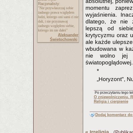
absolutnej, ponie
Racjonalisty:
momentu zaprez
"Nie przywłaszczaj sobie
żadnego prawa względem
wyjaśnienia. Inac
ludzi, którego oni sami ci nie
dlatego, że nie 
dali, i nie przyznawaj
żadnego względem siebie,
lepszą od siebi
którego im nie dałeś"
krytycyzmu oraz u
Aleksander
Świętochowski
ale każde ulepsze
wbudowana w każ
nie wolno jej 
światopoglądowej.
*
„Horyzont", N
Po przeczytaniu tego tek
O zniewolniczeniu. 
Religia i cierpienie
Dodaj komentarz do 
«
Irreligia
(Publikac