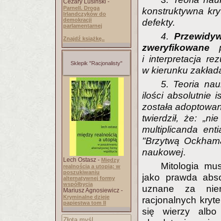
Cezary Lusiński -
Parnell. Droga
konstruktywna kry
Irlandczyków do
demokracji
defekty.
parlamentarnej
4.
Przewidy
Znajdź książkę..
zweryfikowane
p
i interpretacja r
Sklepik "Racjonalisty"
w kierunku zakład
5. Teoria na
ilości absolutnie
została adoptowan
twierdził, że: „
multiplicanda ent
"Brzytwą Ockhama
naukowej
.
Lech Ostasz -
Między
Mitologia m
realnością a utopią: w
poszukiwaniu
jako prawda abso
alternatywnej formy
współbycia
uznane za nien
Mariusz Agnosiewicz -
Kryminalne dzieje
racjonalnych kryte
papiestwa tom II
się wierzy alb
Złota myśl