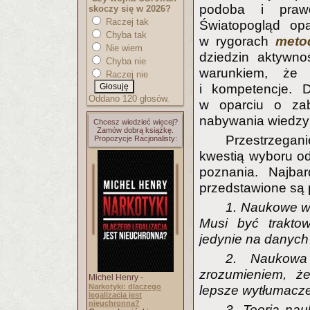
podoba i prawd
skoczy się w 2026?
Raczej tak
Światopogląd opa
Chyba tak
w rygorach
meto
Nie wiem
dziedzin aktywnoś
Chyba nie
warunkiem, że 
Raczej nie
i kompetencje. 
Oddano 120 głosów.
w oparciu o za
nabywania wiedzy r
Chcesz wiedzieć więcej?
Zamów dobrą książkę.
Przestrzega
Propozycje Racjonalisty:
kwestią wyboru o
poznania. Najba
przedstawione są 
1. Naukowe wy
Musi być trakto
jedynie na danych
2. Naukowa
zrozumieniem, ż
Michel Henry -
Narkotyki: dlaczego
lepsze wytłumacze
legalizacja jest
nieuchronna?
3. Teoria na