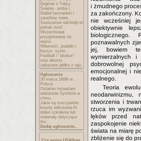
Dogmat o Trójcy
i żmudnego proces
Świętej - próba l..
za zakończony. Ko
Diabeł tasmański i
zaraźliwy nowo..
nie wcześniej j
Sześcienne odchody-to
obiektywnie leps
jednak możl..
Wszechświat
biologicznego. 
przygotowany na
więce..
poznawalnych zjaw
Własność, podatki i
jej, bowiem te
kryzys: syste..
Football i "okolice"
wymierzalnych i 
oraz aktorst..
dobrowolnej ps
zakazane jabłko z raju
emocjonalnej i n
Ogłoszenia
:
realnego.
30 marca 1689r w
Polsce
Teoria ewolu
Ostatnio rozważam
wdrożenie Symfonii w
neodarwinizmu, n
chmu..
stworzenia i trwa
Jakie są rzeczywiste
koszty wdrożenia AI
rzuca im wyzwani
dobre szkolenia lub
lęków przed nat
materiały dotyczące
Arc..
zaspokojenie niek
Dodaj ogłoszenie..
świata na miarę p
zbliżenie się do p
Czy wojna USA/Iran