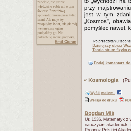
to „wychodzi na t
zupełnie, nic już nie
wiedzieć o sobie ani o tym
przy majstrowaniu
świecie. Prawdziwą
jest w tym zdan
spowiedź można pisać tylko
łzami. Ale moje łzy
„Kosmos", obawia
zatopiłyby świat, tak jak mój
pomyśleć nawet, ko
wewnętrzny ogień
podpaliłby go. Nie
potrzebuję żadnej podpory,..
Po przeczytaniu tego tek
Emil Cioran
Dzisiejszy obraz Ws
Teoria strun: fizyka 
Dodaj komentarz do 
«
Kosmologia
(Pub
Wyślij mailem..
Wersja do druku
PD
Bogdan Miś
Ur. 1936. Matematyk z 
nauczyciel akademicki i
Prognoz Polskiej Akad