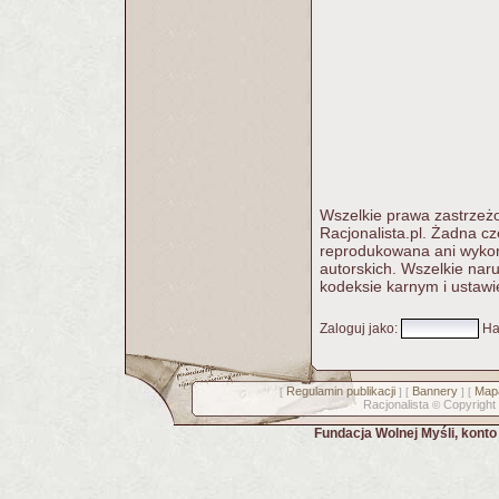
Wszelkie prawa zastrzeżo
Racjonalista.pl. Żadna c
reprodukowana ani wykorz
autorskich. Wszelkie nar
kodeksie karnym i ustawi
Zaloguj jako
:
Ha
Regulamin publikacji
Bannery
Mapa
[
] [
] [
Racjonalista
Copyright
©
Fundacja Wolnej Myśli, kont