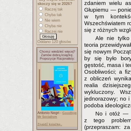
zdaniem wielu as
skoczy się w 2026?
Głupiemu — poniew
Raczej tak
Chyba tak
w tym kontekś
Nie wiem
Wszechświatem roz
Chyba nie
się z różnych wzg
Raczej nie
Ale nie tylk
Oddano 120 głosów.
teoria przewidywa
się nowym Początk
Chcesz wiedzieć więcej?
Zamów dobrą książkę.
by się było bory
Propozycje Racjonalisty:
gęstość, masa i te
Osobliwości; a fiz
z obliczeń wynik
realia dzisiejs
wykluczony. Ws
jednorazowy; no i 
podoba ideologiczn
No i otóż — 
Antonio Negri -
Goodbye
Mr Socialism
z tego problem
Znajdź książkę..
(przepraszam: za