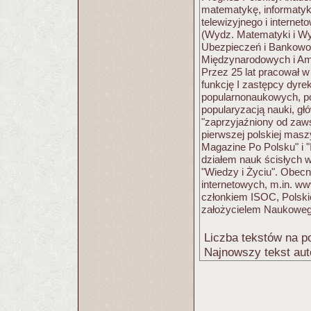
matematykę, informatyk
telewizyjnego i intern
(Wydz. Matematyki i Wy
Ubezpieczeń i Bankowo
Międzynarodowych i Amer
Przez 25 lat pracował w
funkcję I zastępcy dyre
popularnonaukowych, p
popularyzacją nauki, głó
"zaprzyjaźniony od zaws
pierwszej polskiej mas
Magazine Po Polsku" i "
działem nauk ścisłych w
"Wiedzy i Życiu". Obecni
internetowych, m.in. ww
członkiem ISOC, Polsk
założycielem Naukoweg
Liczba tekstów na po
Najnowszy tekst aut