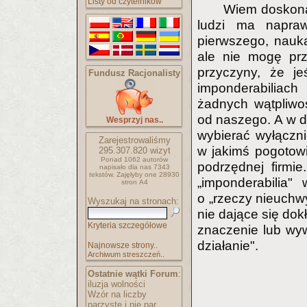
Listy od czytelników
Wiem doskonal
ludzi ma napra
pierwszego, nauk
ale nie mogę prz
przyczyny, że je
Fundusz Racjonalisty
imponderabiliac
żadnych wątpliwo
od naszego. A w d
Wesprzyj nas..
wybierać wyłączn
Zarejestrowaliśmy
w jakimś pogotow
295.307.820
wizyt
Ponad 1062 autorów
podrzędnej firmi
napisało
dla nas 7343
tekstów.
Zajęłyby one 28930
„imponderabilia"
stron A4
o „rzeczy nieuchwy
Wyszukaj na stronach:
nie dające się dok
Kryteria szczegółowe
znaczenie lub wyw
działanie".
Najnowsze strony..
Archiwum streszczeń..
Ostatnie wątki Forum
:
iluzja wolności
Wzór na liczby
parzyste i nie par..