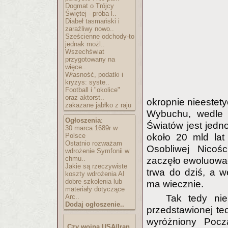
Dogmat o Trójcy
Świętej - próba l..
Diabeł tasmański i
zaraźliwy nowo..
Sześcienne odchody-to
jednak możl..
Wszechświat
przygotowany na
więce..
Własność, podatki i
kryzys: syste..
Football i "okolice"
oraz aktorst..
okropnie nieestet
zakazane jabłko z raju
Wybuchu, wedle k
Ogłoszenia
:
Światów jest jed
30 marca 1689r w
około 20 mld lat 
Polsce
Ostatnio rozważam
Osobliwej Nicoś
wdrożenie Symfonii w
chmu..
zaczęło ewoluować
Jakie są rzeczywiste
trwa do dziś, a 
koszty wdrożenia AI
dobre szkolenia lub
ma wiecznie.
materiały dotyczące
Tak tedy nie
Arc..
Dodaj ogłoszenie..
przedstawionej teo
wyróżniony Poc
Czy wojna USA/Iran