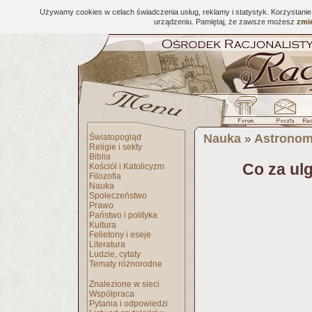
Używamy cookies w celach świadczenia usług, reklamy i statystyk. Korzystani
urządzeniu. Pamiętaj, że zawsze możesz
zmie
Nauka
Astronom
Światopogląd
»
Religie i sekty
Biblia
Co za ul
Kościół i Katolicyzm
Filozofia
Nauka
Społeczeństwo
Prawo
Państwo i polityka
Kultura
Felietony i eseje
Literatura
Ludzie, cytaty
Tematy różnorodne
Znalezione w sieci
Współpraca
Pytania i odpowiedzi