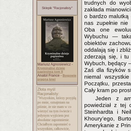
trudnych do wyo
Sklepik "Racjonalisty"
zakłada mianowici
o bardzo malutką 
nas zupełnie nie
Oba one ewoluuj
Wybuchu — taką,
obiektów zachowu
oddalają się i zbl
zderzają się, i 
Wybuch, będący —
Mariusz Agnosiewicz -
Kryminalne dzieje
Zaś dla fizyków st
papiestwa tom II
Anatol France -
niemal wszystkie
Bogowie
pragną krwi
Początku, przest
Cały kram po prost
Złota myśl
Racjonalisty:
Jeden z ame
"Wszystkim, którzy przyjdą
po mnie, oznajmiam na
powiedział z tej 
piśmie, że nie mam w co
Steinhardta i Ne
wierzyć na tym świecie i
jedynym wyjściem jest
Khoury’ego, Burt
absolutne zapomnienie.
Amerykanie z Princ
Chciałbym zapomnieć o
wszystkim, całkowicie,