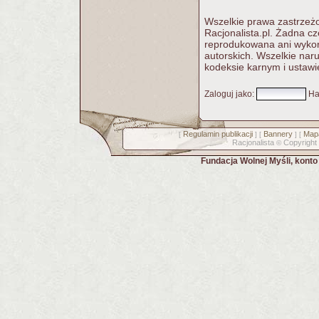
Wszelkie prawa zastrzeżo
Racjonalista.pl. Żadna c
reprodukowana ani wykorz
autorskich. Wszelkie nar
kodeksie karnym i ustawi
Zaloguj jako
:
Ha
Regulamin publikacji
Bannery
Mapa
[
] [
] [
Racjonalista
Copyright
©
Fundacja Wolnej Myśli, kont