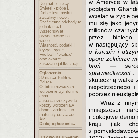
w Ameryce w lata
Dogmat o Trójcy
Świętej - próba l..
poglądami Ghandieg
Diabeł tasmański i
wcielać w życie pe
zaraźliwy nowo..
Sześcienne odchody-to
mu się jako jedy
jednak możl..
milionów czarnyc
Wszechświat
przygotowany na
przez białego
więce..
w następujący sp
Własność, podatki i
kryzys: syste..
o karabin i utrz
Football i "okolice"
oporu żołnierze m
oraz aktorst..
zakazane jabłko z raju
broń — serce
sprawiedliwości
".
Ogłoszenia
:
30 marca 1689r w
skuteczną walkę 
Polsce
niepotrzebnego i
Ostatnio rozważam
wdrożenie Symfonii w
poprzez nieustępli
chmu..
Jakie są rzeczywiste
Wraz z inny
koszty wdrożenia AI
mniejszości na
dobre szkolenia lub
materiały dotyczące
i pokojowe demons
Arc..
kraju (jak ch
Dodaj ogłoszenie..
z pomysłodawców 
Czy wojna USA/Iran