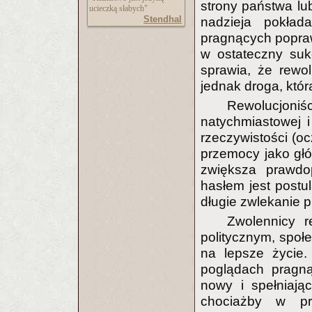
strony państwa lub
ucieczką słabych"
Stendhal
nadzieja pokła
pragnących popraw
w ostateczny suk
sprawia, że rewol
jednak droga, któr
Rewolucjoni
natychmiastowej 
rzeczywistości (oc
przemocy jako gł
zwiększa prawdo
hasłem jest postul
długie zwlekanie p
Zwolennicy r
politycznym, społ
na lepsze życie.
poglądach pragną
nowy i spełniają
chociażby w pr