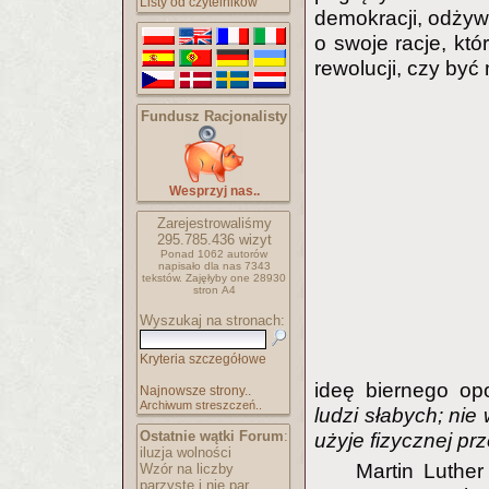
Listy od czytelników
demokracji, odżyw
o swoje racje, kt
rewolucji, czy by
Fundusz Racjonalisty
Wesprzyj nas..
Zarejestrowaliśmy
295.785.436
wizyt
Ponad 1062 autorów
napisało
dla nas 7343
tekstów.
Zajęłyby one 28930
stron A4
Wyszukaj na stronach:
Kryteria szczegółowe
ideę biernego opo
Najnowsze strony..
Archiwum streszczeń..
ludzi słabych; nie
Ostatnie wątki Forum
:
użyje fizycznej p
iluzja wolności
Martin Luthe
Wzór na liczby
parzyste i nie par..