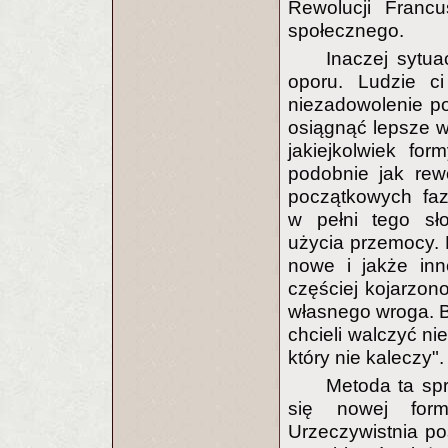
Rewolucji Francu
społecznego.
Inaczej sytu
oporu. Ludzie c
niezadowolenie po 
osiągnąć lepsze w
jakiejkolwiek fo
podobnie jak rew
początkowych fa
w pełni tego sło
użycia przemocy. 
nowe i jakże inn
częściej kojarzono
własnego wroga. Bi
chcieli walczyć ni
który nie kaleczy".
Metoda ta spr
się nowej for
Urzeczywistnia pos