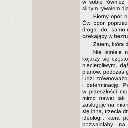
w sobie również 
silnym rywalem dla r
Bierny opór n
Ów opór poprzez 
droga do samo-de
czekający w bezru
Zatem, która 
Nie istnieje
kojarzy się częst
niecierpliwym, d
planów, podczas g
ludzi zrównoważo
i determinację. 
w przeszłości mo
mimo nawet tak 
zasługuje na mian
się inna, trzecia 
ideologii, która
pozwalałaby na 