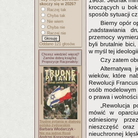
1963r. Jednak mimo
skoczy się w 2026?
kroczących u bok
Raczej tak
sposób sytuacji c
Chyba tak
Nie wiem
Bierny opór o
Chyba nie
„nadstawiania dr
Raczej nie
przemocy wymierz
byli brutalnie bic
Oddano 121 głosów.
w myśl tej ideolog
Chcesz wiedzieć więcej?
Zamów dobrą książkę.
Czy zatem obr
Propozycje Racjonalisty:
Alternatywą 
wieków, które na
Rewolucji Francusk
osób modelowym p
o prawa i wolności
„Rewolucja p
mówić w oparci
odniesiony prz
Trudne pytania w dialogu
polsko-żydowskim
nieszczęść oraz
Barbara Włodarczyk -
nieuchronnej klęs
Nie ma jednej Rosji
Andrzej Koraszewski -
I