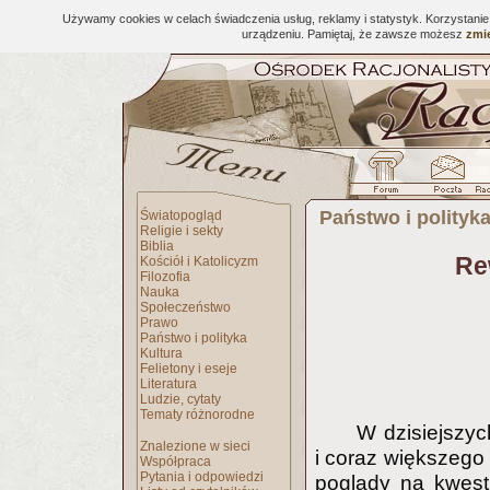
Używamy cookies w celach świadczenia usług, reklamy i statystyk. Korzystani
urządzeniu. Pamiętaj, że zawsze możesz
zmie
Państwo i polityk
Światopogląd
Religie i sekty
Biblia
Re
Kościół i Katolicyzm
Filozofia
Nauka
Społeczeństwo
Prawo
Państwo i polityka
Kultura
Felietony i eseje
Literatura
Ludzie, cytaty
Tematy różnorodne
W dzisiejszyc
Znalezione w sieci
i coraz większego
Współpraca
Pytania i odpowiedzi
poglądy na kwest