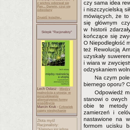
czy sama idea rew
z wichru odezwał się
Pan... Darwin, czuj się
i niszczycielską s
odwołany
mówiących, że to 
Znajdź książkę..
się głównym czy
w historii zdarza
Sklepik "Racjonalisty"
kończące się zwy
O Niepodległość 
też Rewolucją Am
uzyskały suwerenn
i wiara w zwycię
odzyskaniem woln
Na czym pole
biernego oporu? C
Lech Ostasz -
Między
Odpowiedź mo
realnością a utopią: w
poszukiwaniu
stanowi o owych 
alternatywnej formy
współbycia
obie te metody 
Marcin Kruk -
Człowiek
zajęty niesłychanie
zamierzeń i celó
nastawione na w
Złota myśl
Racjonalisty:
formom ucisku b
"Kłamstwo jest jedyną