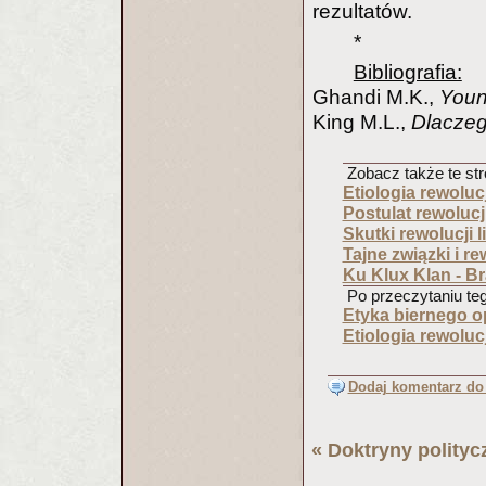
rezultatów.
*
Bibliografia:
Ghandi M.K.,
Youn
King M.L.,
Dlacze
Zobacz także te str
Etiologia rewolucj
Postulat rewolucj
Skutki rewolucji 
Tajne związki i r
Ku Klux Klan - B
Po przeczytaniu tego
Etyka biernego o
Etiologia rewolucj
Dodaj komentarz do 
«
Doktryny polityc