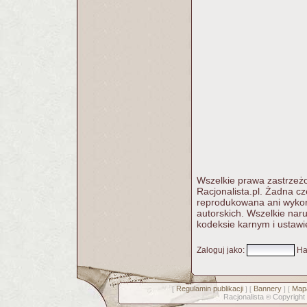
Wszelkie prawa zastrzeżo
Racjonalista.pl. Żadna c
reprodukowana ani wykorz
autorskich. Wszelkie nar
kodeksie karnym i ustawi
Zaloguj jako
:
Ha
Regulamin publikacji
Bannery
Mapa
[
] [
] [
Racjonalista
Copyright
©