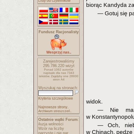
Listy od czytelników
biorąc Kandyda za 
— Gotuj się pa
Fundusz Racjonalisty
Wesprzyj nas..
Zarejestrowaliśmy
295.786.220
wizyt
Ponad 1062 autorów
napisało
dla nas 7343
tekstów.
Zajęłyby one 28930
stron A4
Wyszukaj na stronach:
Kryteria szczegółowe
widok.
Najnowsze strony..
— Nie ma 
Archiwum streszczeń..
w Konstantynopol
Ostatnie wątki Forum
:
iluzja wolności
— Och, nieb
Wzór na liczby
w Chinach, pędzę 
parzyste i nie par..