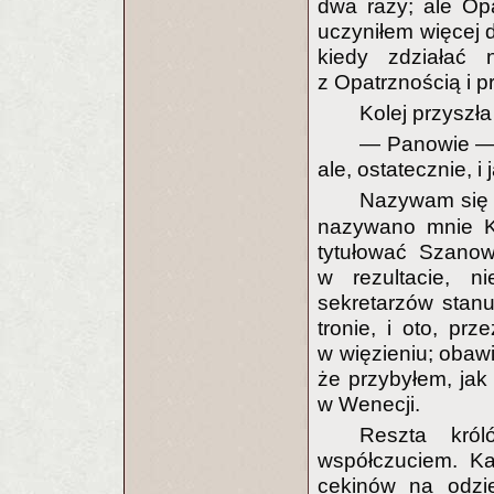
dwa razy; ale Op
uczyniłem więcej 
kiedy zdziałać 
z Opatrznością i 
Kolej przyszła
— Panowie — r
ale, ostatecznie, i 
Nazywam się
nazywano mnie Kr
tytułować Szano
w rezultacie, 
sekretarzów stan
tronie, i oto, pr
w więzieniu; obawi
że przybyłem, jak
w Wenecji.
Reszta kró
współczuciem. Ka
cekinów na odzi