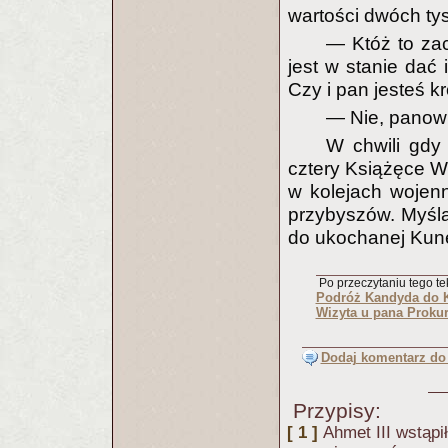
wartości dwóch ty
— Któż to zac
jest w stanie dać 
Czy i pan jesteś k
— Nie, panowi
W chwili gdy
cztery Książęce Wy
w kolejach wojen
przybyszów. Myśla
do ukochanej Kune
Po przeczytaniu tego tek
Podróż Kandyda do 
Wizyta u pana Prokur
Dodaj komentarz do 
Przypisy:
[ 1 ]
Ahmet III wstąpi