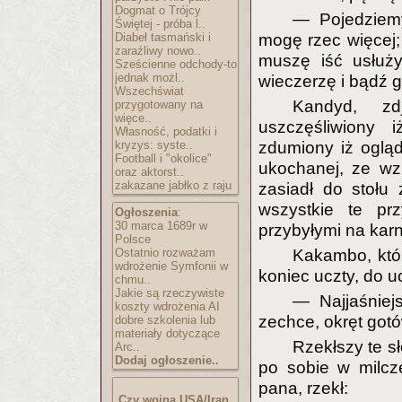
Dogmat o Trójcy
— Pojedziem
Świętej - próba l..
Diabeł tasmański i
mogę rzec więcej;
zaraźliwy nowo..
muszę iść usłuż
Sześcienne odchody-to
jednak możl..
wieczerzę i bądź 
Wszechświat
Kandyd, zd
przygotowany na
więce..
uszczęśliwiony 
Własność, podatki i
kryzys: syste..
zdumiony iż ogląd
Football i "okolice"
ukochanej, ze wz
oraz aktorst..
zakazane jabłko z raju
zasiadł do stołu
wszystkie te pr
Ogłoszenia
:
30 marca 1689r w
przybyłymi na kar
Polsce
Ostatnio rozważam
Kakambo, któr
wdrożenie Symfonii w
koniec uczty, do u
chmu..
Jakie są rzeczywiste
— Najjaśnie
koszty wdrożenia AI
zechce, okręt gotó
dobre szkolenia lub
materiały dotyczące
Rzekłszy te s
Arc..
Dodaj ogłoszenie..
po sobie w milcze
pana, rzekł:
Czy wojna USA/Iran