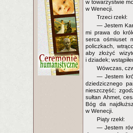
w towarzystwie mo
w Wenecji.
Trzeci rzekł:
— Jestem Karo
mi prawa do król
serca ośmiuset m
policzkach, wtrą
aby złożyć wizyt
i dziadek; wstąpił
Wówczas, czwar
— Jestem kr
dziedzicznego pa
nieszczęść; zgod
sułtan Ahmet, ces
Bóg da najdłuższ
w Wenecji.
Piąty rzekł:
— Jestem rów