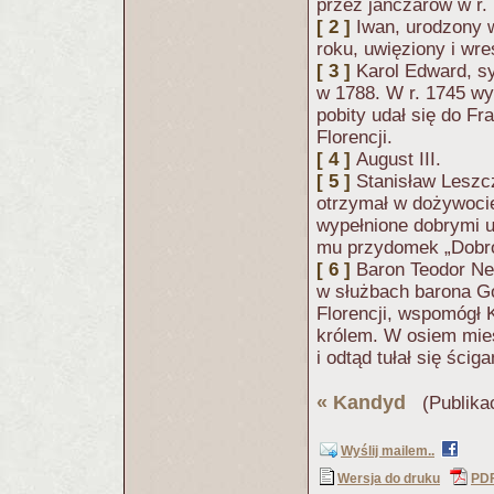
przez janczarów w r.
[ 2 ]
Iwan, urodzony 
roku, uwięziony i wr
[ 3 ]
Karol Edward, sy
w 1788. W r. 1745 wy
pobity udał się do Fr
Florencji.
[ 4 ]
August III.
[ 5 ]
Stanisław Leszcz
otrzymał w dożywocie
wypełnione dobrymi u
mu przydomek „Dobr
[ 6 ]
Baron Teodor Ne
w służbach barona Go
Florencji, wspomógł 
królem. W osiem mies
i odtąd tułał się ścig
«
Kandyd
(Publika
Wyślij mailem..
Wersja do druku
PD