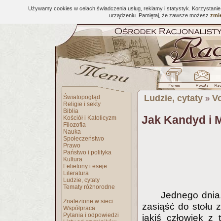
Używamy cookies w celach świadczenia usług, reklamy i statystyk. Korzystani
urządzeniu. Pamiętaj, że zawsze możesz
zmie
Ludzie, cytaty
Vo
Światopogląd
»
Religie i sekty
Biblia
Jak Kandyd i M
Kościół i Katolicyzm
Filozofia
Nauka
Społeczeństwo
Prawo
Państwo i polityka
Kultura
Felietony i eseje
Literatura
Ludzie, cytaty
Tematy różnorodne
Jednego dnia,
Znalezione w sieci
zasiąść do stołu
Współpraca
Pytania i odpowiedzi
jakiś człowiek z 