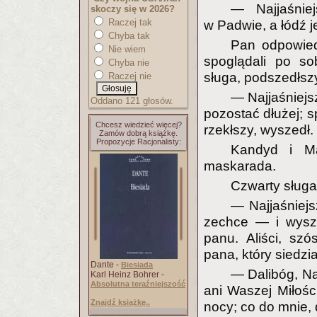
— Najjaśnie
skoczy się w 2026?
Raczej tak
w Padwie, a łódź j
Chyba tak
Pan odpowied
Nie wiem
spoglądali po so
Chyba nie
sługa, podszedłszy
Raczej nie
— Najjaśniejs
Oddano 121 głosów.
pozostać dłużej; 
Chcesz wiedzieć więcej?
rzekłszy, wyszedł.
Zamów dobrą książkę.
Propozycje Racjonalisty:
Kandyd i Ma
maskarada.
Czwarty sługa
— Najjaśniej
zechce — i wysze
panu. Aliści, sz
pana, który siedzi
Dante -
Biesiada
— Dalibóg, Naj
Karl Heinz Bohrer -
Absolutna teraźniejszość
ani Waszej Miłośc
Znajdź książkę..
nocy; co do mnie,