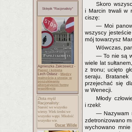
Skoro wszysc
Sklepik "Racjonalisty"
i Marcin trwali w
ciszę:
— Moi panowi
wszyscy jesteście
mój towarzysz Marc
Wówczas, pan
— To nie są w
wiele lat sułtanem
Agnieszka Zakrzewicz -
z tronu; ucięto 
Papież i kobieta
Lech Ostasz -
Między
seraju. Bratanek
realnością a utopią: w
poszukiwaniu
przejechać się d
alternatywnej formy
współbycia
w Wenecji.
Młody człowi
Złota myśl
Racjonalisty:
i rzekł:
Starość we wszystko
wierzy. Wiek średni we
— Nazywam 
wszystko wątpi. Młodość
zdetronizowano mn
wszystko wie.
Oscar Wilde
wychowano mnie w