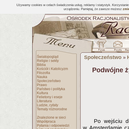
Używamy cookies w celach świadczenia usług, reklamy i statystyk. Korzystani
urządzeniu. Pamiętaj, że zawsze możesz
zmie
Społeczeństwo
Światopogląd
»
Religie i sekty
Biblia
Podwójne ż
Kościół i Katolicyzm
Filozofia
Nauka
Społeczeństwo
Prawo
Państwo i polityka
Kultura
Felietony i eseje
Literatura
Ludzie, cytaty
Tematy różnorodne
Znalezione w sieci
Po wejściu d
Współpraca
Pytania i odpowiedzi
w Amsterdamie cz