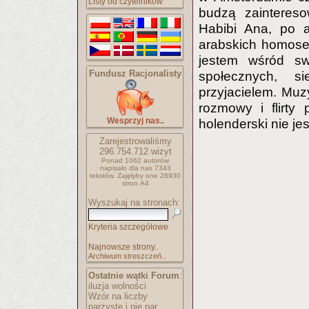
Listy od czytelników
budzą zainteres
Habibi Ana, po a
arabskich homoseks
jestem wśród sw
Fundusz Racjonalisty
społecznych, s
przyjacielem. Muzy
rozmowy i flirty
Wesprzyj nas..
holenderski nie je
Zarejestrowaliśmy
296.754.712
wizyt
Ponad 1062 autorów
napisało
dla nas 7343
tekstów.
Zajęłyby one 28930
stron A4
Wyszukaj na stronach:
Kryteria szczegółowe
Najnowsze strony..
Archiwum streszczeń..
Ostatnie wątki Forum
:
iluzja wolności
Wzór na liczby
parzyste i nie par..