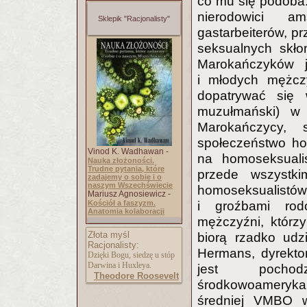
co mu się podoba
nierodowici am
Sklepik "Racjonalisty"
gastarbeiterów, p
seksualnych skło
Marokańczyków j
i młodych mężcz
dopatrywać się
muzułmański) w
Marokańczycy, 
społeczeństwo ho
Vinod K. Wadhawan -
na homoseksualis
Nauka złożoności.
Trudne pytania, które
przede wszystk
zadajemy o sobie i o
naszym Wszechświecie
homoseksualistó
Mariusz Agnosiewicz -
Kościół a faszyzm.
i groźbami rod
Anatomia kolaboracji
mężczyźni, którzy
Złota myśl
biorą rzadko udzi
Racjonalisty:
Hermans, dyrekto
Dzięki Bogu, siedzę u stóp
Darwina i Huxleya.
jest pochodz
Theodore Roosevelt
środkowoameryka
średniej VMBO w