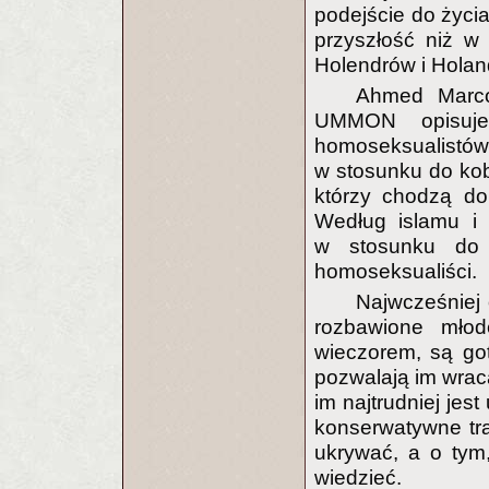
podejście do życia
przyszłość niż w 
Holendrów i Holandi
Ahmed Marco
UMMON opisuj
homoseksualist
w stosunku do kobi
którzy chodzą do
Według islamu i
w stosunku do 
homoseksualiści.
Najwcześniej 
rozbawione młode
wieczorem, są go
pozwalają im wraca
im najtrudniej je
konserwatywne tr
ukrywać, a o tym,
wiedzieć.