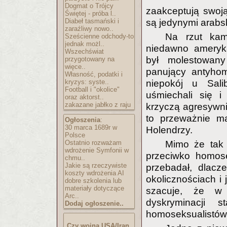
Dogmat o Trójcy
zaakceptują swoj
Świętej - próba l..
Diabeł tasmański i
są jedynymi arabs
zaraźliwy nowo..
Na rzut kami
Sześcienne odchody-to
jednak możl..
niedawno ameryka
Wszechświat
był molestowan
przygotowany na
więce..
panujący antyhom
Własność, podatki i
kryzys: syste..
niepokój u Sali
Football i "okolice"
uśmiechali się i
oraz aktorst..
zakazane jabłko z raju
krzyczą agresywni
to przeważnie ma
Ogłoszenia
:
30 marca 1689r w
Holendrzy.
Polsce
Ostatnio rozważam
Mimo że tak 
wdrożenie Symfonii w
przeciwko homose
chmu..
Jakie są rzeczywiste
przebadał, dlacz
koszty wdrożenia AI
okolicznościach i
dobre szkolenia lub
materiały dotyczące
szacuje, że w 
Arc..
dyskryminacji 
Dodaj ogłoszenie..
homoseksualistów
Czy wojna USA/Iran