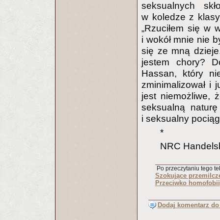
seksualnych skł
w koledze z klasy,
„Rzuciłem się w w
i wokół mnie nie b
się ze mną dzieje
jestem chory? D
Hassan, który nie
zminimalizował i 
jest niemożliwe, 
seksualną naturę
i seksualny pociąg
*
NRC Handels
Po przeczytaniu tego tek
Szokujące przemilcz
Przeciwko homofobii
Dodaj komentarz do 