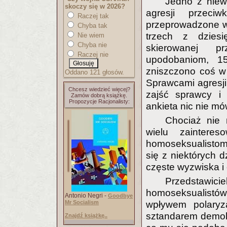
Jedno z niew
skoczy się w 2026?
agresji przeci
Raczej tak
przeprowadzone w
Chyba tak
trzech z dziesi
Nie wiem
Chyba nie
skierowanej p
Raczej nie
upodobaniom, 1
zniszczono coś w 
Oddano 121 głosów.
Sprawcami agresji
Chcesz wiedzieć więcej?
zajść sprawcy i 
Zamów dobrą książkę.
Propozycje Racjonalisty:
ankieta nic nie mó
Chociaż nie 
wielu zainteres
homoseksualistom 
się z niektórych 
częste wyzwiska i o
Przedstawic
homoseksualistów
Antonio Negri -
Goodbye
Mr Socialism
wpływem polaryz
sztandarem demokr
Znajdź książkę..