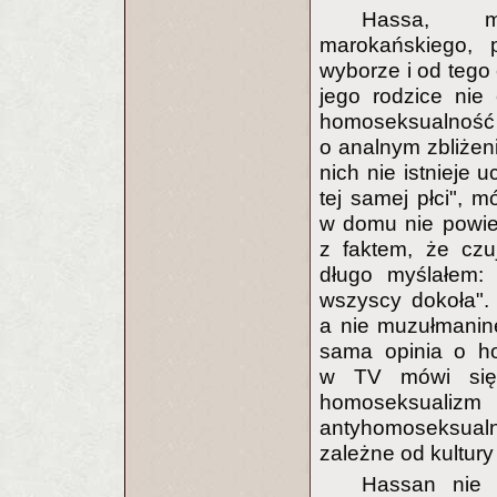
Hassa, mł
marokańskiego, 
wyborze i od tego
jego rodzice nie
homoseksualność 
o analnym zbliżen
nich nie istnieje 
tej samej płci", m
w domu nie powie
z faktem, że czu
długo myślałem:
wszyscy dokoła". 
a nie muzułmanin
sama opinia o ho
w TV mówi się 
homoseksuali
antyhomoseksualn
zależne od kultury 
Hassan nie 