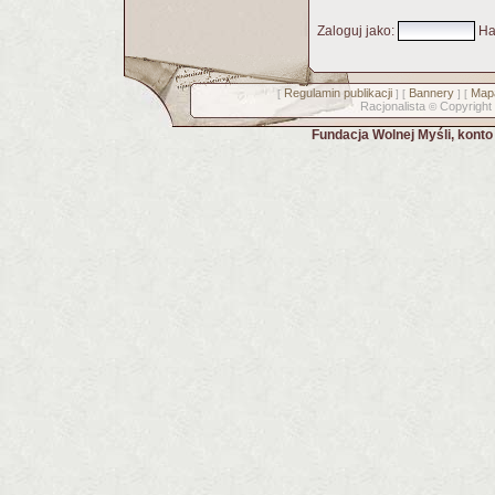
Zaloguj jako
:
Ha
Regulamin publikacji
Bannery
Mapa
[
] [
] [
Racjonalista
Copyright
©
Fundacja Wolnej Myśli, kont