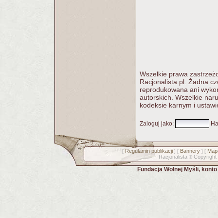
Wszelkie prawa zastrzeżo
Racjonalista.pl. Żadna c
reprodukowana ani wykorz
autorskich. Wszelkie nar
kodeksie karnym i ustawi
Zaloguj jako
:
Ha
Regulamin publikacji
Bannery
Mapa
[
] [
] [
Racjonalista
Copyright
©
Fundacja Wolnej Myśli, kont