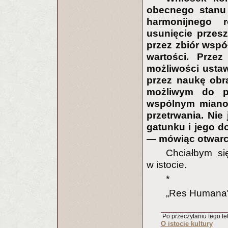
obecnego stanu 
harmonijnego 
usunięcie przes
przez zbiór wspó
wartości. Przez
możliwości usta
przez naukę obra
możliwym do pr
wspólnym mianow
przetrwania. Nie
gatunku i jego do
— mówiąc otwarc
Chciałbym się
w istocie.
*
„Res Humana"
Po przeczytaniu tego tek
O istocie kultury