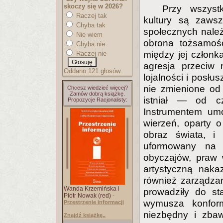
skoczy się w 2026?
Przy wszyst
Raczej tak
kultury są zawsz
Chyba tak
społecznych należ
Nie wiem
obrona tożsamośc
Chyba nie
między jej członk
Raczej nie
agresja przeciw 
Oddano 121 głosów.
lojalności i posłu
nie zmienione o
Chcesz wiedzieć więcej?
Zamów dobrą książkę.
istniał — od cz
Propozycje Racjonalisty:
Instrumentem umo
wierzeń, oparty o
obraz świata, 
uformowany na 
obyczajów, praw 
artystyczną naka
również zarządzan
Wanda Krzemińska i
prowadziły do st
Piotr Nowak (red) -
wymusza konfor
Przestrzenie informacji
niezbędny i zba
Znajdź książkę..