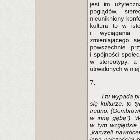
jest im użytecz
poglądów, ste
nieunikniony konfo
kultura to w ist
i wyciągania 
zmieniającego s
powszechnie prz
i spójności społe
w stereotypy, a
utrwalonych w niej 
7.
I tu wypada 
się kulturze, to 
trudno. (Gombrowic
w inną gębę"). W
w tym względzie 
„karuzeli nawróce
inną najczęściej 