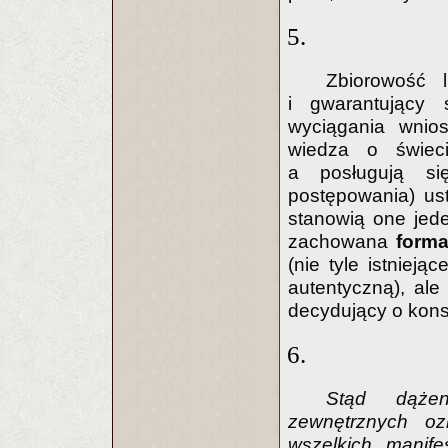
5.
Zbiorowość 
i gwarantujący
wyciągania wnios
wiedza o świe
a posługują si
postępowania) ust
stanowią one jede
zachowana
form
(nie tyle istnieją
autentyczną), ale
decydujący o kons
6.
Stąd dążen
zewnętrznych oz
wszelkich manife