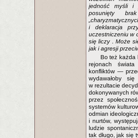
jedność myśli i
posunięty bra
„charyzmatyczn
i deklaracja pr
uczestniczeniu w o
się liczy . Może s
jak i agresji prze
Bo też każda 
rejonach świata
konfliktów — prze
wydawałoby się
w rezultacie decy
dokonywanych rów
przez społecznoś
systemów kulturo
odmian ideologicz
i nurtów, występu
ludzie spontanicz
tak długo, jak się