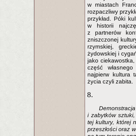
w miastach Franc
rozpaczliwy przykł
przykład. Póki ku
w historii najcz
z partnerów konf
zniszczonej kultur
rzymskiej, grec
żydowskiej i cygań
jako ciekawostka,
część własnego
najpierw kultura
życia czyli zabita.
8.
Demonstrac
i zabytków sztuki
tej kultury, któr
przeszłości oraz wa