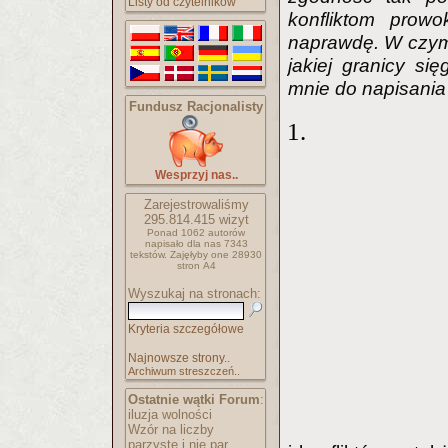
Listy od czytelników
konfliktom prow
naprawdę. W czym
jakiej granicy s
mnie do napisania
Fundusz Racjonalisty
1.
Wesprzyj nas..
Zarejestrowaliśmy
295.814.415
wizyt
Ponad 1062 autorów
napisało
dla nas 7343
tekstów.
Zajęłyby one 28930
stron A4
Wyszukaj na stronach:
Kryteria szczegółowe
Najnowsze strony..
Archiwum streszczeń..
Ostatnie wątki Forum
:
iluzja wolności
Wzór na liczby
parzyste i nie par..