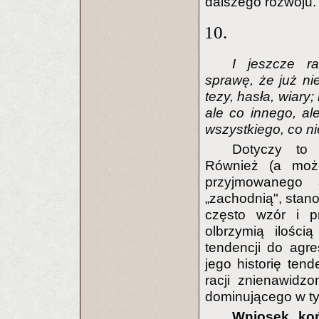
dalszego rozwoju.
10.
I jeszcze r
sprawę, że już nie
tezy, hasła, wiary;
ale co innego, al
wszystkiego, co ni
Dotyczy to 
Również (a może
przyjmowanego s
„zachodnią", stano
często wzór i p
olbrzymią ilości
tendencji do agre
jego historię ten
racji znienawidz
dominującego w ty
Wniosek ko