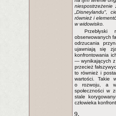
na tym terenie ong
niespostrzeżenie
„Disneylandu", c
również i elementó
w widowisko.
Przebłyski 
obserwowanych fa
odrzucania przyn
ujawniają się z
konfrontowania ich
— wynikających z
przecież fałszywyc
to również i posta
wartości. Takie 
o rozwoju, a w
społeczności w z
stale korygowan
człowieka konfron
9.