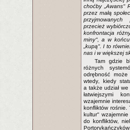
choćby „Awans" R
przez małą społecz
przyjmowanych 
przecież wybiórcz
konfrontacja róż
miny", a w końcu 
„kupą". I to równ
nas i w większej sk
Tam gdzie bl
różnych system
odrębność może d
wtedy, kiedy sta
a także udział we
łatwiejszymi ko
wzajemnie interes
konfliktów rośnie.
kultur" wzajemni
do konfliktów, ni
Portorykańczyków,