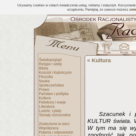
Używamy cookies w celach świadczenia usług, reklamy i statystyk. Korzystani
urządzeniu. Pamiętaj, że zawsze możesz
zmie
«
Kultura
Światopogląd
Religie i sekty
Biblia
Kościół i Katolicyzm
Filozofia
Nauka
Społeczeństwo
Prawo
Państwo i polityka
Kultura
Felietony i eseje
Literatura
Ludzie, cytaty
Szacunek i p
Tematy różnorodne
KULTUR świata. W
Znalezione w sieci
W tym ma się wyr
Współpraca
Pytania i odpowiedzi
zgodność tak po