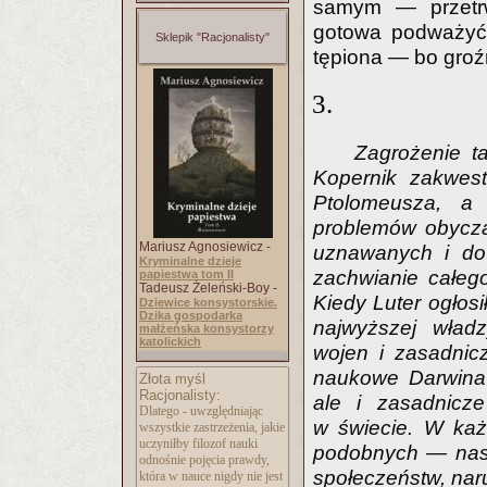
samym — przetrwa
gotowa podważyć 
Sklepik "Racjonalisty"
tępiona — bo groź
3.
Zagrożenie t
Kopernik zakwest
Ptolomeusza, a
problemów obyczajó
Mariusz Agnosiewicz -
uznawanych i dot
Kryminalne dzieje
zachwianie całeg
papiestwa tom II
Tadeusz Żeleński-Boy -
Kiedy Luter ogłosi
Dziewice konsystorskie.
Dzika gospodarka
najwyższej władzy
małżeńska konsystorzy
katolickich
wojen i zasadnic
naukowe Darwina 
Złota myśl
Racjonalisty:
ale i zasadnicz
Dlatego - uwzględniając
w świecie. W każ
wszystkie zastrzeżenia, jakie
uczyniłby filozof nauki
podobnych — nast
odnośnie pojęcia prawdy,
społeczeństw, naru
która w nauce nigdy nie jest