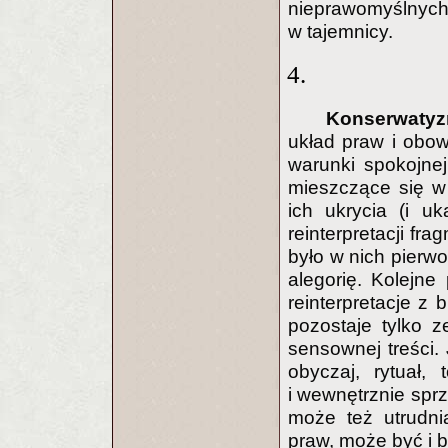
nieprawomyślny
w tajemnicy.
4.
Konserwaty
układ praw i obow
warunki spokojnej 
mieszczące się w 
ich ukrycia (i uk
reinterpretacji fr
było w nich pierwo
alegorię. Kolejn
reinterpretacje z
pozostaje tylko 
sensownej treści.
obyczaj, rytuał
i wewnętrznie sprz
może też utrudni
praw, może być i 