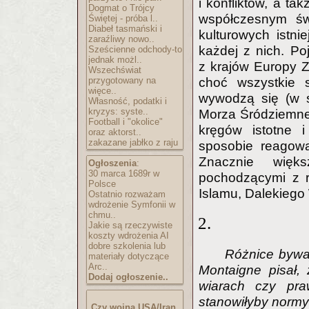
i konfliktów, a t
Dogmat o Trójcy
współczesnym świe
Świętej - próba l..
Diabeł tasmański i
kulturowych istn
zaraźliwy nowo..
każdej z nich. Po
Sześcienne odchody-to
jednak możl..
z krajów Europy 
Wszechświat
choć wszystkie s
przygotowany na
więce..
wywodzą się (w s
Własność, podatki i
kryzys: syste..
Morza Śródziemneg
Football i "okolice"
kręgów istotne 
oraz aktorst..
zakazane jabłko z raju
sposobie reagowa
Znacznie więk
Ogłoszenia
:
30 marca 1689r w
pochodzącymi z re
Polsce
Islamu, Dalekiego 
Ostatnio rozważam
wdrożenie Symfonii w
chmu..
2.
Jakie są rzeczywiste
koszty wdrożenia AI
dobre szkolenia lub
Różnice bywaj
materiały dotyczące
Arc..
Montaigne pisał,
Dodaj ogłoszenie..
wiarach czy pra
stanowiłyby normy
Czy wojna USA/Iran