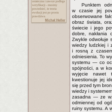
ostateczna i zawsze podlega
Punktem odni
weryfikacji - musimy
powiedzieć, że teoria
w czasie jej pow
ewolucji jest po prostu
obserwowane fakt
prawdziwa.
Michał Heller
obraz świata, or
świecie i jego po
dobre, nakłania
Zwykle odwołuje s
wiedzy ludzkiej i
i rosną z czase
odniesienia. To wy
systemu — co ocz
spójności, a w ko
wyjęcie nawet 
kwestionuje jej i
się przed tym bron
wiedzy i systemem
zasadna — ze wzg
odmiennej od ogól
ruiny systemu. A w