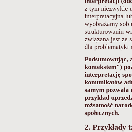
interpretacji (od
z tym niezwykle u
interpretacyjna lu
wyobrażamy sobie
strukturowaniu wr
związana jest ze
dla problematyki 
Podsumowując, an
kontekstem") po
interpretację sp
komunikatów adr
samym pozwala n
przykład uprzedz
tożsamość narod
społecznych.
2. Przykłady 