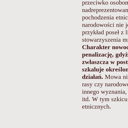
przeciwko osobom
nadreprezentowa
pochodzenia etnic
narodowości nie j
przykład poseł z l
stowarzyszenia mn
Charakter nowoc
penalizację, gdy
zwłaszcza w pos
szkaluje określo
działań.
Mowa nie
rasy czy narodowo
innego wyznania,
itd. W tym szkicu
etnicznych.