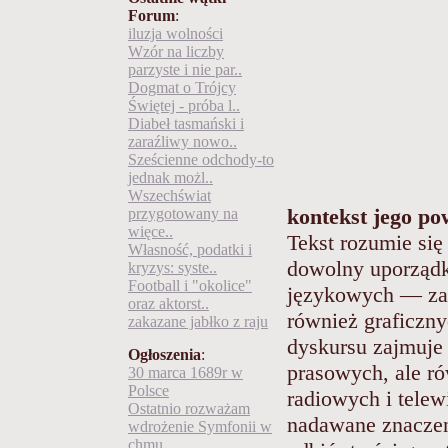
Forum
:
iluzja wolności
Wzór na liczby
parzyste i nie par..
Dogmat o Trójcy
Świętej - próba l..
Diabeł tasmański i
zaraźliwy nowo..
Sześcienne odchody-to
jednak możl..
Wszechświat
kontekst jego po
przygotowany na
więce..
Tekst rozumie się
Własność, podatki i
dowolny uporządk
kryzys: syste..
Football i "okolice"
językowych — zar
oraz aktorst..
również graficzn
zakazane jabłko z raju
dyskursu zajmuje 
Ogłoszenia
:
prasowych, ale r
30 marca 1689r w
Polsce
radiowych i tele
Ostatnio rozważam
nadawane znaczen
wdrożenie Symfonii w
chmu..