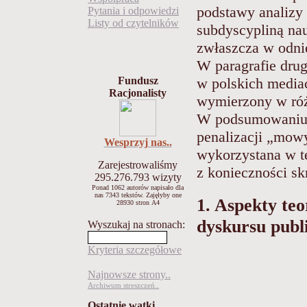
podstawy analizy 
Pytania i odpowiedzi
Listy od czytelników
subdyscypliną nau
zwłaszcza w odnie
W paragrafie dru
w polskich mediac
Fundusz
Racjonalisty
wymierzony w róż
W podsumowaniu o
penalizacji „mowy
Wesprzyj nas..
wykorzystana w te
Zarejestrowaliśmy
z konieczności s
295.276.793
wizyty
Ponad 1062 autorów napisało
dla
nas 7343 tekstów.
Zajęłyby one
1. Aspekty teo
28930 stron A4
dyskursu publ
Wyszukaj na stronach:
Kryteria szczegółowe
Najnowsze strony..
Archiwum streszczeń..
Ostatnie wątki