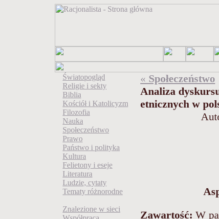
«
Społeczeństwo
Światopogląd
Religie i sekty
Analiza dyskursu
Biblia
etnicznych w pol
Kościół i Katolicyzm
Filozofia
Aut
Nauka
Społeczeństwo
Prawo
Państwo i polityka
Kultura
Felietony i eseje
Literatura
Ludzie, cytaty
Asp
Tematy różnorodne
Znalezione w sieci
Zawartość:
W pa
Współpraca