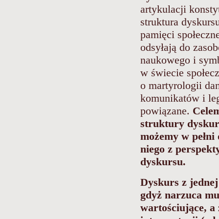
artykulacji konst
struktura dyskurs
pamięci społeczn
odsyłają do zasob
naukowego i symbo
w świecie społecz
o martyrologii d
komunikatów i le
powiązane.
Celem
struktury dysku
możemy w pełni 
niego z perspekt
dyskursu.
Dyskurs z jednej
gdyż narzuca mu
wartościujące, a