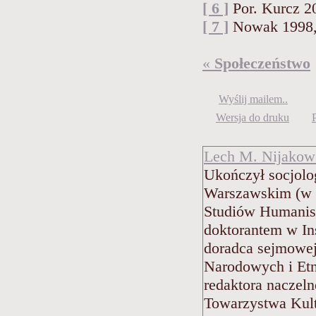
[ 6 ]
Por. Kurcz 20
[ 7 ]
Nowak 1998, 
«
Społeczeństwo
Wyślij mailem..
Wersja do druku
Lech M. Nijakow
Ukończył socjolog
Warszawskim (w
Studiów Humanist
doktorantem w Ins
doradca sejmowej
Narodowych i Etn
redaktora naczel
Towarzystwa Kult