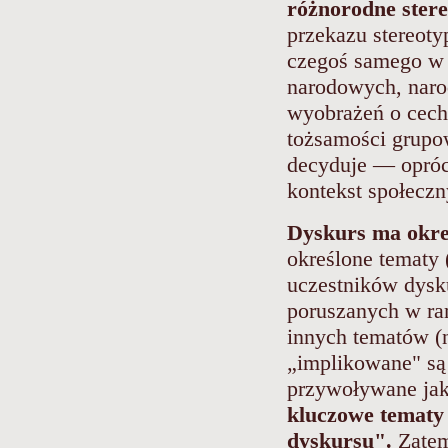
różnorodne stere
przekazu stereot
czegoś samego w
narodowych, narod
wyobrażeń o cech
tożsamości grupo
decyduje — oprócz
kontekst społeczn
Dyskurs ma okre
określone tematy 
uczestników dysk
poruszanych w ra
innych tematów (
„implikowane" są 
przywoływane jak
kluczowe tematy 
dyskursu".
Zatem 