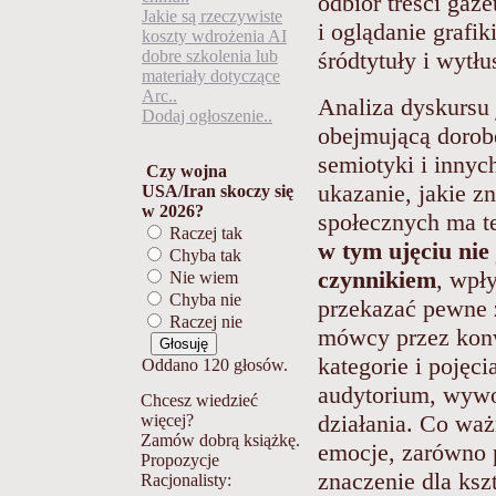
odbiór treści gaze
Jakie są rzeczywiste
i oglądanie grafik
koszty wdrożenia AI
dobre szkolenia lub
śródtytuły i wytłu
materiały dotyczące
Arc..
Analiza dyskursu 
Dodaj ogłoszenie..
obejmującą dorobe
semiotyki i inny
Czy wojna
ukazanie, jakie z
USA/Iran skoczy się
w 2026?
społecznych ma t
Raczej tak
w tym ujęciu nie
Chyba tak
czynnikiem
, wpł
Nie wiem
Chyba nie
przekazać pewne z
Raczej nie
mówcy przez konwe
kategorie i pojęci
Oddano 120 głosów.
audytorium, wywo
Chcesz wiedzieć
działania. Co wa
więcej?
Zamów dobrą książkę.
emocje, zarówno 
Propozycje
znaczenie dla ksz
Racjonalisty: