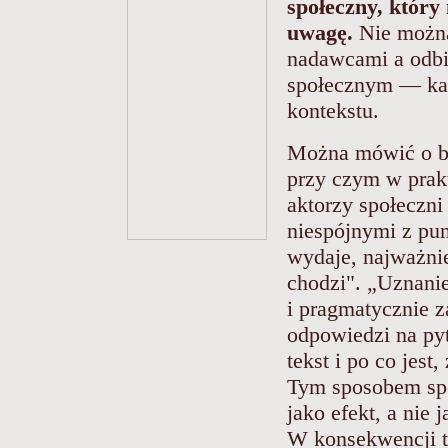
społeczny, który
uwagę.
Nie można
nadawcami a odbi
społecznym — każ
kontekstu.
Można mówić o ba
przy czym w prak
aktorzy społeczni
niespójnymi z pun
wydaje, najważnie
chodzi". „Uznanie
i pragmatycznie 
odpowiedzi na pyt
tekst i po co jest
Tym sposobem spó
jako efekt, a nie 
W konsekwencji te