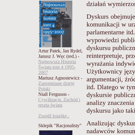
działań wymierzo
Dyskurs obejmuje
komunikacji w urz
parlamentarne itd
wypowiedzi publi
dyskursu publicz
Artur Patek, Jan Rydel,
reinterpretuje, pr
Janusz J. Węc (red.) -
Najnowsza Historia
wyrażania indywi
Świata tom 4 1995-
Użytkownicy język
2007
Mariusz Agnosiewicz -
argumentacji, źró
Zapomniane dzieje
itd. Dlatego w ty
Polski
dyskursie public
Niall Ferguson -
Cywilizacja. Zachód i
analizy znaczenia
reszta świata
dyskursu jako tak
Znajdź książkę..
Analizując dysku
Sklepik "Racjonalisty"
nadawców komunik