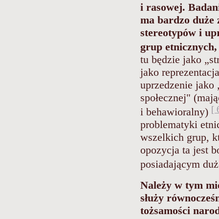
i rasowej. Badan
ma bardzo duże z
stereotypów i u
grup etnicznych,
tu będzie jako „
jako reprezentacj
uprzedzenie jako 
społecznej" (mają
[ 
i behawioralny)
problematyki etni
wszelkich grup, k
opozycja ta jest
posiadającym duż
Należy w tym mie
służy równocześn
tożsamości narod