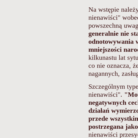
Na wstępie należ
nienawiści" wobe
powszechną uwagę
generalnie nie s
odnotowywania w
mniejszości naro
kilkunastu lat sy
co nie oznacza, ż
nagannych, zasług
Szczególnym type
nienawiści".
"Mow
negatywnych cec
działań wymierz
przede wszystkim
postrzegana jako
nienawiści przesy