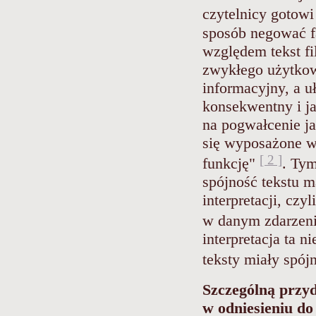
czytelnicy gotowi
sposób negować f
względem tekst f
zwykłego użytkow
informacyjny, a 
konsekwentny i ja
na pogwałcenie ja
się wyposażone w 
[ 2 ]
funkcję"
. Tym
spójność tekstu m
interpretacji, cz
w danym zdarzen
interpretacja ta n
teksty miały spój
Szczególną przyd
w odniesieniu do