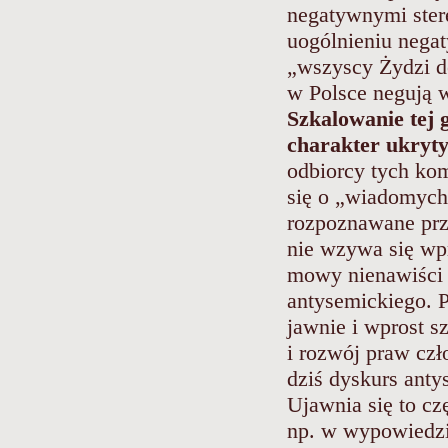
negatywnymi ster
uogólnieniu negat
„wszyscy Żydzi 
w Polsce negują w
Szkalowanie tej
charakter ukryty
odbiorcy tych ko
się o „wiadomych 
rozpoznawane prze
nie wzywa się wpr
mowy nienawiści 
antysemickiego. P
jawnie i wprost 
i rozwój praw czł
dziś dyskurs anty
Ujawnia się to cz
np. w wypowiedzi