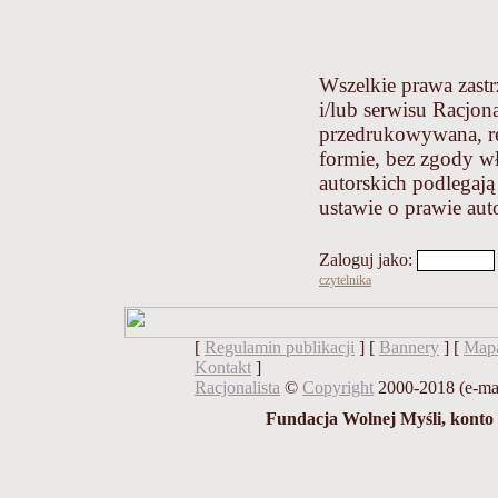
Wszelkie prawa zastr
i/lub serwisu Racjona
przedrukowywana, r
formie, bez zgody wł
autorskich podlegaj
ustawie o prawie au
Zaloguj jako
:
czytelnika
[
Regulamin publikacji
] [
Bannery
] [
Mapa
Kontakt
]
Racjonalista
©
Copyright
2000-2018 (e-ma
Fundacja Wolnej Myśli, konto