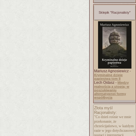
Sklepik "Racjonalisty"
Mariusz Agnosiewicz -
Kryminalne dzieje
papiestwa tom II
Lech Ostasz -
Między
realnością a utopią: w
poszukiwaniu
alternatywnej formy
współbycia
Złota myśl
Racjonalisty:
"Co dzień rośnie we mnie
przekonanie, że
chrześcijaństwo, w każdym
razie w jego dotychczasowej
postaci i interpretacji,