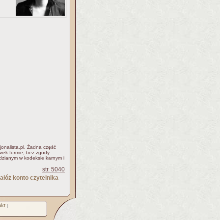
jonalista.pl. Żadna część
iek formie, bez zgody
idzianym w kodeksie karnym i
str. 5040
ałóż konto czytelnika
kt
]