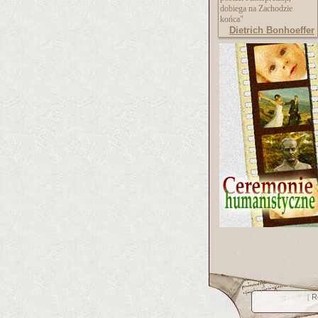
dobiega na Zachodzie
końca"
Dietrich Bonhoeffer
R
[