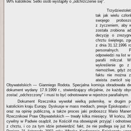
99% katolików. Setki osób wystąpiły o „odchrzczenie się".
Trzydziestolet
tak jak wielu czło
swojego probosz
z życzeniem, aby w
została zrobiona a
decyzję o zrezygn
chrztu świętego, z
z dnia 31.12.1996 r
personalnych. 
odpowiedzi na list w
parafii milczał. 
wykreślenie go z 
niemożliwe, gdyż zo
faktu nie można z
ateista zwrócił s
Obywatelskich — Gianniego Rodota. Specjalna komisja obradowała dw
dokument wydany 17.9.1999 r., stwierdzający oficjalnie, że każdy ob
zostać „odchrzczony" i musi to być odnotowane w rejestrze parafialnym.
Dokument Rzecznika wywołał wielką polemikę, w drugim po
katolickim kraju Europy. Dyskusje w mass mediach, presje Episkopatu i
oraz na opinię publiczną, a także proces jaki proboszcz Mario Mane
Rzecznikowi Praw Obywatelskich — trwały kilka miesięcy. W końcu, 26 
cywilny w Padwie osądził, że Kościół ma obowiązek przyjąć i odnotować
z chrztu, i co za tym idzie potwierdzić fakt, że nie podlega się już K