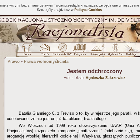
tanie z witryny bez zmiany ustawień Twojej przeglądarki oznacza, że będą one umieszcza
Szczegóły znajdziesz w
Polityce Cookies
Prawo
Prawa wolnomyśliciela
»
Jestem odchrzczony
Autor tekstu:
Agnieszka Zakrzewicz
Batalia Gianniego C. z Treviso o to, by w rejestrze jego parafii, w
odnotowane, że nie jest on już katolikiem, trwała długo.
We Włoszech od 1999 roku stowarzyszenie UAAR (Unia At
Racjonalistów) rozpoczęło kampanię „sbattezzarsi" (odchrzcić się), 
arogancję włoskiej hierarchii kościelnej i Watykanu, głoszących publiczn