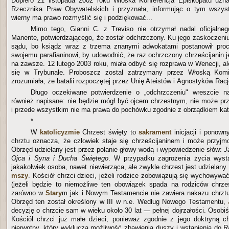
Dopiero 21 listopada 2002 roku Włoska Konferencja Episkopatu uznał
Rzecznika Praw Obywatelskich i przyznała, informując o tym wszyst
wierny ma prawo rozmyślić się i podziękować...
Mimo tego, Gianni C. z Treviso nie otrzymał nadal oficjalneg
Manente, potwierdzającego, że został odchrzczony. Ku jego zaskoczeni
sądu, bo ksiądz wraz z trzema znanymi adwokatami postanowił pro
swojemu parafianinowi, by udowodnić, że raz ochrzczony chrześcijanin 
na zawsze. 12 lutego 2003 roku, miała odbyć się rozprawa w Wenecji, al
się w Trybunale. Proboszcz został zatrzymany przez Włoską Komis
zrozumiała, że batalii rozpoczętej przez Unię Ateistów i Agnostyków Racj
Długo oczekiwane potwierdzenie o „odchrzczeniu" wreszcie na
również napisane: nie będzie mógł być ojcem chrzestnym, nie może p
i przede wszystkim nie ma prawa do pochówku zgodnie z obrządkiem kat
*
W
katolicyzmie
Chrzest święty to
sakrament
inicjacji i ponown
chrztu oznacza, że człowiek staje się chrześcijaninem i może przyj
Obrzęd udzielany jest przez polanie głowy wodą i wypowiedzenie słów:
J
Ojca i Syna i Ducha Świętego
. W przypadku zagrożenia życia wysta
jakakolwiek osoba, nawet niewierząca, ale zwykle chrzest jest udzielan
mszy
. Kościół chrzci dzieci, jeżeli rodzice zobowiązują się wychowywać 
(jeżeli będzie to niemożliwe ten obowiązek spada na rodziców chrz
zarówno w
Stary
m jak i Nowym Testamencie nie zawiera nakazu chrztu
Obrzęd ten został określony w III w n.e. Według Nowego Testamentu,
decyzję o chrzcie sam w wieku około 30 lat — pełnej dojrzałości. Osobiśc
Kościół chrzci już małe dzieci, ponieważ zgodnie z jego doktryną c
pierwotny, który wyklucza możliwość zbawienia duszy i wstąpienia do R