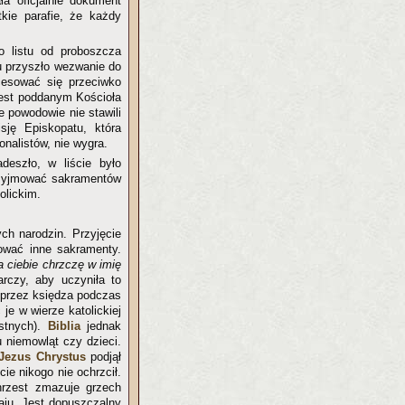
a oficjalnie dokument
kie parafie, że każdy
o listu od proboszcza
u przyszło wezwanie do
cesować się przeciwko
jest poddanym Kościoła
e powodowie nie stawili
ję Episkopatu, która
onalistów, nie wygra.
deszło, w liście było
rzyjmować sakramentów
olickim.
ych narodzin. Przyjęcie
mować inne sakramenty.
a ciebie chrzczę w imię
rczy, aby uczyniła to
y przez księdza podczas
je w wierze katolickiej
estnych).
Biblia
jednak
 niemowląt czy dzieci.
Jezus Chrystus
podjął
ie nikogo nie ochrzcił.
hrzest zmazuje grzech
aju. Jest dopuszczalny