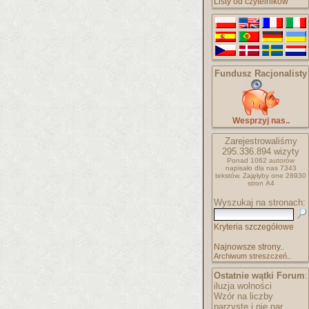
Listy od czytelników
Fundusz Racjonalisty
Wesprzyj nas..
Zarejestrowaliśmy
295.336.894
wizyty
Ponad 1062 autorów
napisało
dla nas 7343
tekstów.
Zajęłyby one 28930
stron A4
Wyszukaj na stronach:
Kryteria szczegółowe
Najnowsze strony..
Archiwum streszczeń..
Ostatnie wątki Forum
:
iluzja wolności
Wzór na liczby
parzyste i nie par..