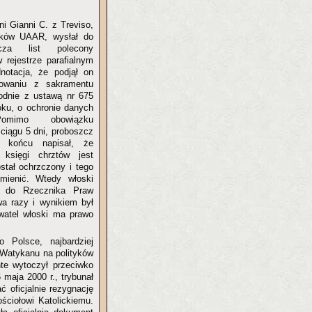
ni Gianni C. z Treviso,
nków UAAR, wysłał do
cza list polecony
 rejestrze parafialnym
dnotacja, że podjął on
owaniu z sakramentu
godnie z ustawą nr 675
oku, o ochronie danych
Pomimo obowiązku
 ciągu 5 dni, proboszcz
W końcu napisał, że
księgi chrztów jest
stał ochrzczony i tego
mienić. Wtedy włoski
ię do Rzecznika Praw
a razy i wynikiem był
ywatel włoski ma prawo
 Polsce, najbardziej
 Watykanu na polityków
nte wytoczył przeciwko
maja 2000 r., trybunał
 oficjalnie rezygnację
ościołowi Katolickiemu.