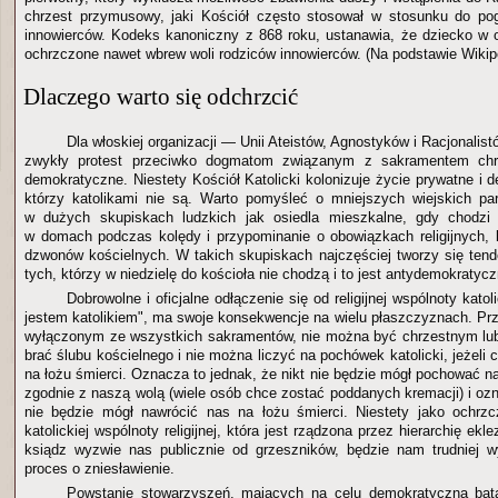
chrzest przymusowy, jaki Kościół często stosował w stosunku do po
innowierców. Kodeks kanoniczny z 868 roku, ustanawia, że dziecko w 
ochrzczone nawet wbrew woli rodziców innowierców. (Na podstawie Wikipe
Dlaczego warto się odchrzcić
Dla włoskiej organizacji — Unii Ateistów, Agnostyków i Racjonalist
zwykły protest przeciwko dogmatom związanym z sakramentem chrzt
demokratyczne. Niestety Kościół Katolicki kolonizuje życie prywatne i 
którzy katolikami nie są. Warto pomyśleć o mniejszych wiejskich par
w dużych skupiskach ludzkich jak osiedla mieszkalne, gdy chodzi
w domach podczas kolędy i przypominanie o obowiązkach religijnych, l
dzwonów kościelnych. W takich skupiskach najczęściej tworzy się tend
tych, którzy w niedzielę do kościoła nie chodzą i to jest antydemokratycz
Dobrowolne i oficjalne odłączenie się od religijnej wspólnoty katoli
jestem katolikiem", ma swoje konsekwencje na wielu płaszczyznach. Prz
wyłączonym ze wszystkich sakramentów, nie można być chrzestnym lub
brać ślubu kościelnego i nie można liczyć na pochówek katolicki, jeżeli c
na łożu śmierci. Oznacza to jednak, że nikt nie będzie mógł pochować na
zgodnie z naszą wolą (wiele osób chce zostać poddanych kremacji) i ozn
nie będzie mógł nawrócić nas na łożu śmierci. Niestety jako ochrz
katolickiej wspólnoty religijnej, która jest rządzona przez hierarchię ekle
ksiądz wyzwie nas publicznie od grzeszników, będzie nam trudniej 
proces o zniesławienie.
Powstanie stowarzyszeń, mających na celu demokratyczną batal