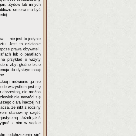
gan, Żydów lub innych
obliczu śmierci ma być
dii)
ów — nie jest to jedynie
u. Jest to działanie
depcze prawa obywateli,
afiach lub o parafiach
 na przykład o wizyty
ub o zbyt głośne bicie
encja do dyskryminacji
ne.
ckiej i mówienie „ja nie
ede wszystkim jest się
 chrzestną, nie można
złowiek nie nawróci się
szego ciała inaczej niż
acza, że nikt z rodziny
czeni stanowimy część
zjastyczną. Jeżeli jakiś
wygrać z nim w sądzie
ię „odchrzczenia się"