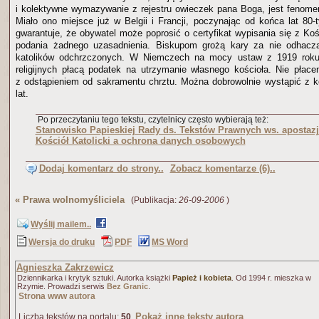
i kolektywne wymazywanie z rejestru owieczek pana Boga, jest fenome
Miało ono miejsce już w Belgii i Francji, poczynając od końca lat 80-
gwarantuje, że obywatel może poprosić o certyfikat wypisania się z Koś
podania żadnego uzasadnienia. Biskupom grożą kary za nie odhacza
katolików odchrzczonych. W Niemczech na mocy ustaw z 1919 roku,
religijnych płacą podatek na utrzymanie własnego kościoła. Nie płace
z odstąpieniem od sakramentu chrztu. Można dobrowolnie wystąpić z k
lat.
Po przeczytaniu tego tekstu, czytelnicy często wybierają też:
Stanowisko Papieskiej Rady ds. Tekstów Prawnych ws. apostazj
Kościół Katolicki a ochrona danych osobowych
Dodaj komentarz do strony..
Zobacz komentarze (6)..
«
Prawa wolnomyśliciela
(Publikacja:
26-09-2006
)
Wyślij mailem..
Wersja do druku
PDF
MS Word
Agnieszka Zakrzewicz
Dziennikarka i krytyk sztuki. Autorka książki
Papież i kobieta
. Od 1994 r. mieszka w
Rzymie. Prowadzi serwis
Bez Granic
.
Strona www autora
Pokaż inne teksty autora
Liczba tekstów na portalu:
50