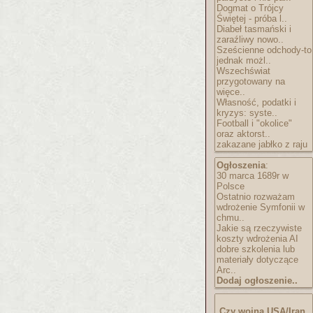
Dogmat o Trójcy
Świętej - próba l..
Diabeł tasmański i
zaraźliwy nowo..
Sześcienne odchody-to
jednak możl..
Wszechświat
przygotowany na
więce..
Własność, podatki i
kryzys: syste..
Football i "okolice"
oraz aktorst..
zakazane jabłko z raju
Ogłoszenia
:
30 marca 1689r w
Polsce
Ostatnio rozważam
wdrożenie Symfonii w
chmu..
Jakie są rzeczywiste
koszty wdrożenia AI
dobre szkolenia lub
materiały dotyczące
Arc..
Dodaj ogłoszenie..
Czy wojna USA/Iran