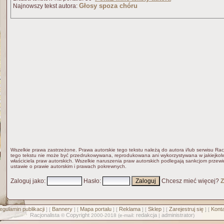
Głosy spoza chóru
Najnowszy tekst autora:
Wszelkie prawa zastrzeżone. Prawa autorskie tego tekstu należą do autora i/lub serwisu Rac
tego tekstu nie może być przedrukowywana, reprodukowana ani wykorzystywana w jakiejkolw
właściciela praw autorskich. Wszelkie naruszenia praw autorskich podlegają sankcjom przew
ustawie o prawie autorskim i prawach pokrewnych.
Zaloguj jako
:
Hasło
:
Chcesz mieć więcej?
Z
egulamin publikacji
Bannery
Mapa portalu
Reklama
Sklep
Zarejestruj się
Konta
] [
] [
] [
] [
] [
] [
Racjonalista
Copyright
redakcja
administrator
©
2000-2018 (e-mail:
|
)