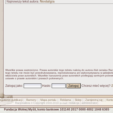
Nostalgia
Najnowszy tekst autora:
Wszelkie prawa zastrzeżone. Prawa autorskie tego tekstu należą do autora i/lub serwisu Rac
tego tekstu nie może być przedrukowywana, reprodukowana ani wykorzystywana w jakiejkolw
właściciela praw autorskich. Wszelkie naruszenia praw autorskich podlegają sankcjom przew
ustawie o prawie autorskim i prawach pokrewnych.
Zaloguj jako
:
Hasło
:
Chcesz mieć więcej?
Z
egulamin publikacji
Bannery
Mapa portalu
Reklama
Sklep
Zarejestruj się
Konta
] [
] [
] [
] [
] [
] [
Racjonalista
Copyright
redakcja
administrator
©
2000-2018 (e-mail:
|
)
Fundacja Wolnej Myśli, konto bankowe 101140 2017 0000 4002 1048 6365