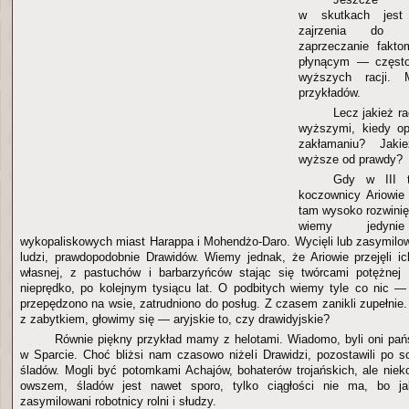
w skutkach jest
zajrzenia do t
zaprzeczanie fakt
płynącym — często
wyższych racji.
przykładów.
Lecz jakież r
wyższymi, kiedy op
zakłamaniu? Jak
wyższe od prawdy?
Gdy w III ty
koczownicy Ariowie p
tam wysoko rozwinięt
wiemy jedyn
wykopaliskowych miast Harappa i Mohendżo-Daro. Wycięli lub zasymilo
ludzi, prawdopodobnie Drawidów. Wiemy jednak, że Ariowie przejęli ich
własnej, z pastuchów i barbarzyńców stając się twórcami potężnej c
nieprędko, po kolejnym tysiącu lat. O podbitych wiemy tyle co nic —
przepędzono na wsie, zatrudniono do posług. Z czasem zanikli zupełnie.
z zabytkiem, głowimy się — aryjskie to, czy drawidyjskie?
Równie piękny przykład mamy z helotami. Wiadomo, byli oni pa
w Sparcie. Choć bliżsi nam czasowo niżeli Drawidzi, pozostawili po s
śladów. Mogli być potomkami Achajów, bohaterów trojańskich, ale niekon
owszem, śladów jest nawet sporo, tylko ciągłości nie ma, bo jak
zasymilowani robotnicy rolni i słudzy.