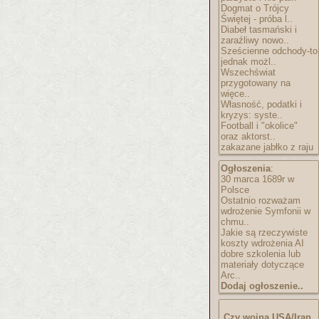
Dogmat o Trójcy
Świętej - próba l..
Diabeł tasmański i
zaraźliwy nowo..
Sześcienne odchody-to
jednak możl..
Wszechświat
przygotowany na
więce..
Własność, podatki i
kryzys: syste..
Football i "okolice"
oraz aktorst..
zakazane jabłko z raju
Ogłoszenia
:
30 marca 1689r w
Polsce
Ostatnio rozważam
wdrożenie Symfonii w
chmu..
Jakie są rzeczywiste
koszty wdrożenia AI
dobre szkolenia lub
materiały dotyczące
Arc..
Dodaj ogłoszenie..
Czy wojna USA/Iran