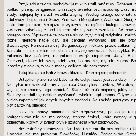
Przykładów takich podbojów jest w historii mnóstwo. Schemat 
podbić, przejąć osiągnięcia, zniszczyć świadomość narodową, zasymil
ślady, najlepiej by i słuch wszelki zaginął. Według takiego schematu d
zdobywcy. Egipcjanie i Grecy, Persowie i Mongołowie, Arabowie i Goci,
i kto tam jeszcze. Mniejsza o wyczyny tak ogólnie białego człowiek
zwierzęta zdychające pod biczem nie są warte wzmianki. W nows
postępowano. Wprawdzie te nowsze skutki były mniej radykalne, niektó
różne. Niektóre nacje dały się całkiem wyrównać, jak nie przym
Bawarczycy, Pomorzanie czy Burgundczycy, niektóre prawie całkiem, j
Kaszubi — ale niektóre nie chcą za nic się wyrównać. Na przykład K
milionów bez państwa, rozgrabieni i wciąż niepokorni. Jacyś Bas
Czeczeni, diabeł ich wszystkich zna, bo my nie, my nie znamy. B
jesteśmy z daleka, w takie rzeczy całkiem nie zamieszani.
Tutaj kłania się Kali z krowią filozofią. Kłaniają się podręczniki.
Ustąpiliśmy ziemie od Łaby aż do Odry, nawet jeszcze dalej — be
Nie tylko my wykreśliliśmy z pamięci Obodrytów, Lutyków, Wieletów,
więcej, nie chcemy tego pamiętać. Śląsk też jakiś niejasny, jakby nie
Ślązacy nie dali się całkiem wyrównać i właśnie stąd kłopoty. Gdyby i
o nich zapomnieć jak o tych innych z zachodu. Na zachód patrzymy z p
bity patrzy na bijącego.
Lecz to sprawy minione, może nieprawdziwe, po co je roz
podręczników nikt nie ma ochoty, starczą śmieci, które zostały w g
dziadowie, którym w żyłach płynie szlachetna krew zdobywców.
Nie jesteśmy zamieszani. Nie było i nie ma dla nas problemu Uk
Litwinów, nie ma problemu Słowińców, Hucułów, Podlasiaków. Ostat