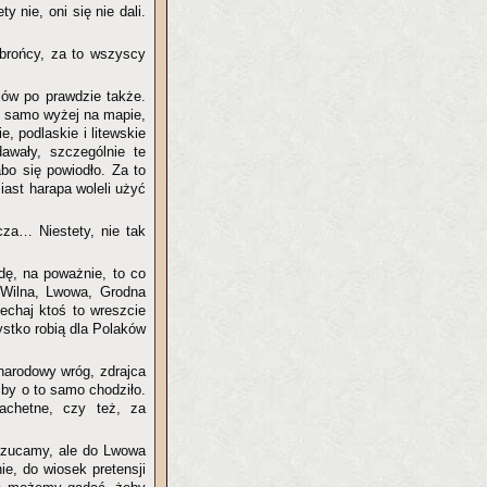
y nie, oni się nie dali.
obrońcy, za to wszyscy
ijów po prawdzie także.
ak samo wyżej na mapie,
e, podlaskie i litewskie
awały, szczególnie te
bo się powiodło. Za to
ast harapa woleli użyć
cza… Niestety, nie tak
wdę, na poważnie, to co
Wilna, Lwowa, Grodna
echaj ktoś to wreszcie
ystko robią dla Polaków
 narodowy wróg, zdrajca
by o to samo chodziło.
lachetne, czy też, za
drzucamy, ale do Lwowa
ie, do wiosek pretensji