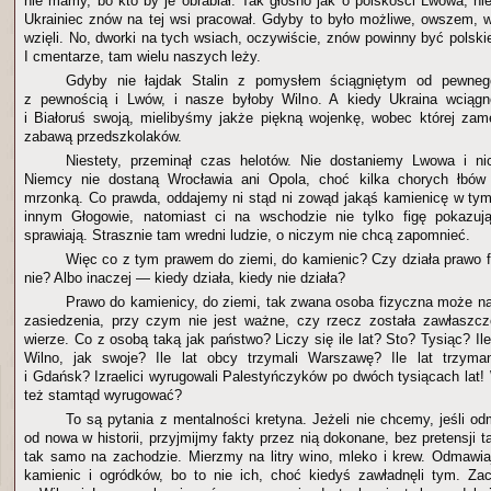
nie mamy, bo kto by je obrabiał. Tak głośno jak o polskości Lwowa, 
Ukrainiec znów na tej wsi pracował. Gdyby to było możliwe, owszem, 
wzięli. No, dworki na tych wsiach, oczywiście, znów powinny być polskie
I cmentarze, tam wielu naszych leży.
Gdyby nie łajdak Stalin z pomysłem ściągniętym od pewneg
z pewnością i Lwów, i nasze byłoby Wilno. A kiedy Ukraina wciągnę
i Białoruś swoją, mielibyśmy jakże piękną wojenkę, wobec której za
zabawą przedszkolaków.
Niestety, przeminął czas helotów. Nie dostaniemy Lwowa i n
Niemcy nie dostaną Wrocławia ani Opola, choć kilka chorych łbów
mrzonką. Co prawda, oddajemy ni stąd ni zowąd jakąś kamienicę w ty
innym Głogowie, natomiast ci na wschodzie nie tylko figę pokazują
sprawiają. Strasznie tam wredni ludzie, o niczym nie chcą zapomnieć.
Więc co z tym prawem do ziemi, do kamienic? Czy działa prawo
nie? Albo inaczej — kiedy działa, kiedy nie działa?
Prawo do kamienicy, do ziemi, tak zwana osoba fizyczna może na
zasiedzenia, przy czym nie jest ważne, czy rzecz została zawłaszcz
wierze. Co z osobą taką jak państwo? Liczy się ile lat? Sto? Tysiąc? Il
Wilno, jak swoje? Ile lat obcy trzymali Warszawę? Ile lat trzym
i Gdańsk? Izraelici wyrugowali Palestyńczyków po dwóch tysiącach lat! 
też stamtąd wyrugować?
To są pytania z mentalności kretyna. Jeżeli nie chcemy, jeśli o
od nowa w historii, przyjmijmy fakty przez nią dokonane, bez pretensji
tak samo na zachodzie. Mierzmy na litry wino, mleko i krew. Odmaw
kamienic i ogródków, bo to nie ich, choć kiedyś zawładnęli tym. Z