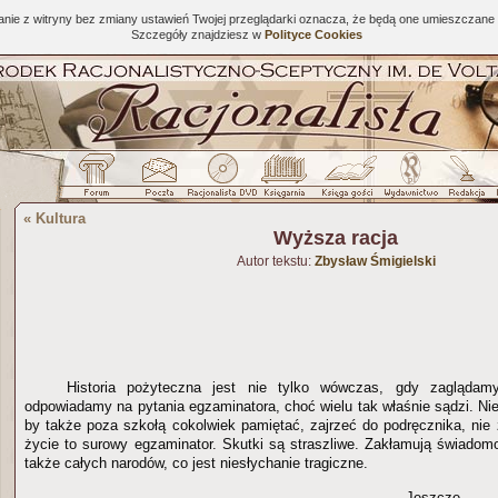
tanie z witryny bez zmiany ustawień Twojej przeglądarki oznacza, że będą one umieszcza
Szczegóły znajdziesz w
Polityce Cookies
«
Kultura
Wyższa racja
Autor tekstu:
Zbysław Śmigielski
Historia pożyteczna jest nie tylko wówczas, gdy zaglądam
odpowiadamy na pytania egzaminatora, choć wielu tak właśnie sądzi. Ni
by także poza szkołą cokolwiek pamiętać, zajrzeć do podręcznika, nie 
życie to surowy egzaminator. Skutki są straszliwe. Zakłamują świadomo
także całych narodów, co jest niesłychanie tragiczne.
Jeszcze b