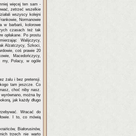
mniej więcej ten sam -
ować, zetrzeć wszelkie
ziałali wszyscy kolejni
 Frankowie, Normanowie
a w barbarii, kolorowe
zych czasach też tak
re opłakane. Po prostu
ierzając Walijczycy,
ak Alzatczycy, Szkoci,
urdowie, coś prawie 20
kowie, Macedończycy,
o my, Polacy, w ogóle
z żalu i bez pretensji.
 kogo tam jeszcze. Co
 nasz, choć niby nasz.
ch wyrównano, można by
okorą, jak każdy długo
grzebywać. Wracać do
łowie. I to, co mówią
raińców, Białorusinów,
nich trzech nie warto