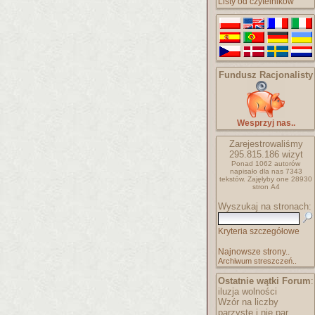
Listy od czytelników
Fundusz Racjonalisty
Wesprzyj nas..
Zarejestrowaliśmy
295.815.186
wizyt
Ponad 1062 autorów
napisało
dla nas 7343
tekstów.
Zajęłyby one 28930
stron A4
Wyszukaj na stronach:
Kryteria szczegółowe
Najnowsze strony..
Archiwum streszczeń..
Ostatnie wątki Forum
:
iluzja wolności
Wzór na liczby
parzyste i nie par..