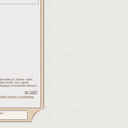
jonalista.pl. Żadna część
iek formie, bez zgody
idzianym w kodeksie karnym i
str. 5287
ałóż konto czytelnika
kt
]