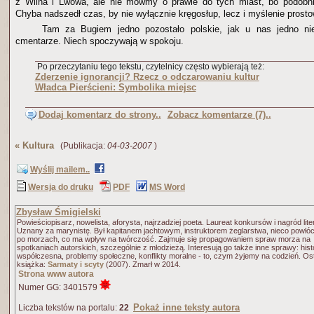
z Wilna i Lwowa, ale nie mówmy o prawie do tych miast, bo podobni
Chyba nadszedł czas, by nie wyłącznie kręgosłup, lecz i myślenie prost
Tam za Bugiem jedno pozostało polskie, jak u nas jedno ni
cmentarze. Niech spoczywają w spokoju.
Po przeczytaniu tego tekstu, czytelnicy często wybierają też:
Zderzenie ignorancji? Rzecz o odczarowaniu kultur
Władca Pierścieni: Symbolika miejsc
Dodaj komentarz do strony..
Zobacz komentarze (7)..
«
Kultura
(Publikacja:
04-03-2007
)
Wyślij mailem..
Wersja do druku
PDF
MS Word
Zbysław Śmigielski
Powieściopisarz, nowelista, aforysta, najrzadziej poeta. Laureat konkursów i nagród lite
Uznany za marynistę. Był kapitanem jachtowym, instruktorem żeglarstwa, nieco powłóc
po morzach, co ma wpływ na twórczość. Zajmuje się propagowaniem spraw morza na
spotkaniach autorskich, szczególnie z młodzieżą. Interesują go także inne sprawy: hist
współczesna, problemy społeczne, konflikty moralne - to, czym żyjemy na codzień. Ost
książka:
Sarmaty i scyty
(2007). Zmarł w 2014.
Strona www autora
Numer GG: 3401579
Pokaż inne teksty autora
Liczba tekstów na portalu:
22