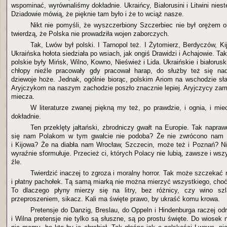
wspominać, wyrównaliśmy dokładnie. Ukraińcy, Białorusini i Litwini niestet
Dziadowie mówią, że pięknie tam było i że to wciąż nasze.
Nikt nie pomyśli, że wyszczerbiony Szczerbiec nie był orężem 
twierdzą, że Polska nie prowadziła wojen zaborczych.
Tak, Lwów był polski. I Tarnopol też. I Żytomierz, Berdyczów, K
Ukraińska hołota siedziała po wsiach, jak ongiś Drawidzi i Achajowie. T
polskie były Mińsk, Wilno, Kowno, Nieśwież i Lida. Ukraińskie i białoruski
chłopy nieźle pracowały gdy pracował harap, do służby też się nad
dziewoje hoże. Jednak, ogólnie biorąc, polskim Ariom na wschodzie sła
Aryjczykom na naszym zachodzie poszło znacznie lepiej. Aryjczycy zami
miecza.
W literaturze zwanej piękną my też, po prawdzie, i ognia, i mie
dokładnie.
Ten przeklęty jałtański, zbrodniczy gwałt na Europie. Tak napra
się nam Polakom w tym gwałcie nie podoba? Że nie zwrócono nam 
i Kijowa? Że na diabła nam Wrocław, Szczecin, może też i Poznań? Ni
wyraźnie sformułuje. Przecież ci, których Polacy nie lubią, zawsze i wsz
źle.
Twierdzić inaczej to zgroza i moralny horror. Tak może szczekać
i płatny pachołek. Tą samą miarką nie można mierzyć wszystkiego, choć
To dlaczego płyny mierzy się na litry, bez różnicy, czy wino sz
przeproszeniem, sikacz. Kali ma święte prawo, by ukraść komu krowa.
Pretensje do Danzig, Breslau, do Oppeln i Hindenburga raczej o
i Wilna pretensje nie tylko są słuszne, są po prostu święte. Do wiosek n