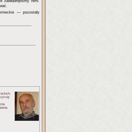
e zawładnęliśmy nimi.
ować.
emieckie — pozostały
rackich.
zył się
oria
atnia