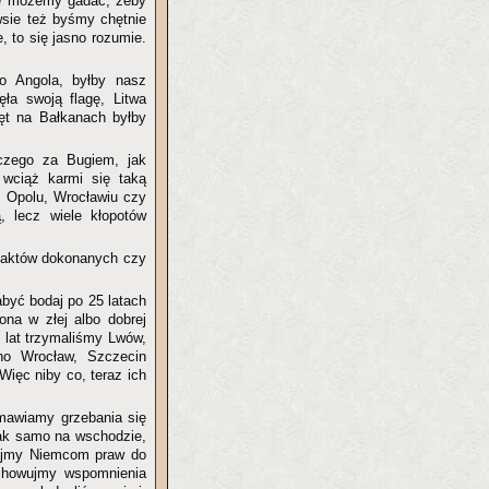
nie możemy gadać, żeby
wsie też byśmy chętnie
, to się jasno rozumie.
o Angola, byłby nasz
ła swoją flagę, Litwa
męt na Bałkanach byłby
iczego za Bugiem, jak
 wciąż karmi się taką
m Opolu, Wrocławiu czy
, lecz wiele kłopotów
 faktów dokonanych czy
być bodaj po 25 latach
ona w złej albo dobrej
e lat trzymaliśmy Lwów,
ano Wrocław, Szczecin
Więc niby co, teraz ich
dmawiamy grzebania się
 tak samo na wschodzie,
iajmy Niemcom praw do
achowujmy wspomnienia