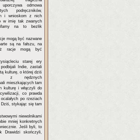
 uporczywa odmowa
ych podręczników,
om i wnioskom z nich
 w imię tak zwanych
 Mamy na to bezlik
acje mogą być nazwane
arte są na fałszu, na
ież racje mogą być
siącleciu starej ery
odbijali Indie, zastali
ą kulturę, o której dziś
ie z nędznych
wali mieszkających tam
 kulturę i włączyli do
ywilizacji, co prawda
 ocalałych po rzeziach
 Dziś, stykając się tam
ństwowymi niewolnikami
obie mniej konkretnych
iecznie. Jeśli byli, to
 Drawidzi skończyli,