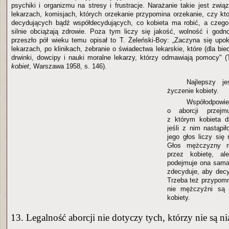
psychiki i organizmu na stresy i frustracje. Narażanie takie jest zwi
lekarzach, komisjach, których orzekanie przypomina orzekanie, czy kto
decydujących bądź współdecydujących, co kobieta ma robić, a czego n
silnie obciążają zdrowie. Poza tym liczy się jakość, wolność i godn
przeszło pół wieku temu opisał to T. Żeleński-Boy: „Zaczyna się up
lekarzach, po klinikach, żebranie o świadectwa lekarskie, które (dla bie
drwinki, dowcipy i nauki moralne lekarzy, którzy odmawiają pomocy" (
kobiet
, Warszawa 1958, s. 146).
Najlepszy j
życzenie kobiety.
Współodpowie
o aborcji przejm
z którym kobieta d
jeśli z nim nastąpi
jego głos liczy się 
Głos mężczyzny m
przez kobietę, al
podejmuje ona sama
zdecyduje, aby dec
Trzeba też przypomn
nie mężczyźni są 
kobiety.
13. Legalność aborcji nie dotyczy tych, którzy nie są ni