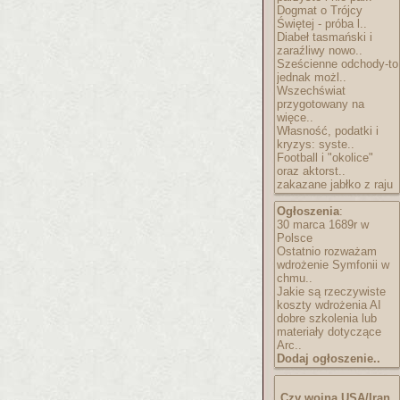
Dogmat o Trójcy
Świętej - próba l..
Diabeł tasmański i
zaraźliwy nowo..
Sześcienne odchody-to
jednak możl..
Wszechświat
przygotowany na
więce..
Własność, podatki i
kryzys: syste..
Football i "okolice"
oraz aktorst..
zakazane jabłko z raju
Ogłoszenia
:
30 marca 1689r w
Polsce
Ostatnio rozważam
wdrożenie Symfonii w
chmu..
Jakie są rzeczywiste
koszty wdrożenia AI
dobre szkolenia lub
materiały dotyczące
Arc..
Dodaj ogłoszenie..
Czy wojna USA/Iran