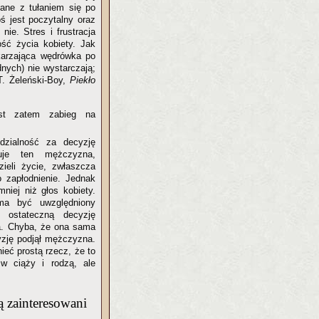
ązane z tułaniem się po
ś jest poczytalny oraz
ie. Stres i frustracja
ość życia kobiety. Jak
okarzająca wędrówka po
dnych) nie wystarczają;
T. Żeleński-Boy,
Piekło
est zatem zabieg na
dzialność za decyzję
uje ten mężczyzna,
zieli życie, zwłaszcza
ło zapłodnienie. Jednak
mniej niż głos kobiety.
a być uwzględniony
e ostateczną decyzję
. Chyba, że ona sama
yzję podjął mężczyzna.
ieć prostą rzecz, że to
w ciąży i rodzą, ale
ą zainteresowani