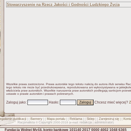
Stowarzyszenie na Rzecz Jakości i Godności Ludzkiego Życia
Wszelkie prawa zastrzeżone. Prawa autorskie tego tekstu należą do autora i/lub serwisu Rac
tego tekstu nie może być przedrukowywana, reprodukowana ani wykorzystywana w jakiejkolw
właściciela praw autorskich. Wszelkie naruszenia praw autorskich podlegają sankcjom przew
ustawie o prawie autorskim i prawach pokrewnych.
Zaloguj jako
:
Hasło
:
Chcesz mieć więcej?
Z
egulamin publikacji
Bannery
Mapa portalu
Reklama
Sklep
Zarejestruj się
Konta
] [
] [
] [
] [
] [
] [
Racjonalista
Copyright
redakcja
administrator
©
2000-2018 (e-mail:
|
)
Fundacja Wolnej Myśli, konto bankowe 101140 2017 0000 4002 1048 6365