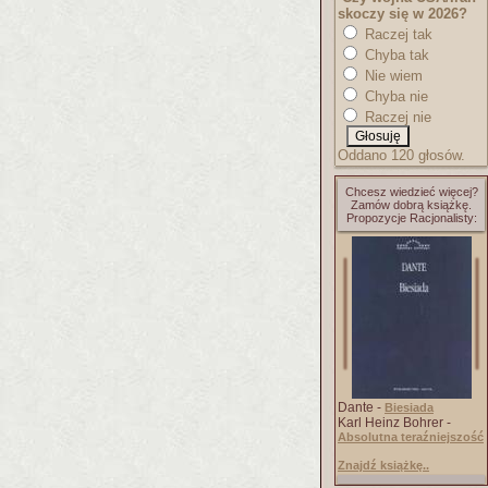
skoczy się w 2026?
Raczej tak
Chyba tak
Nie wiem
Chyba nie
Raczej nie
Oddano 120 głosów.
Chcesz wiedzieć więcej?
Zamów dobrą książkę.
Propozycje Racjonalisty:
Dante -
Biesiada
Karl Heinz Bohrer -
Absolutna teraźniejszość
Znajdź książkę..