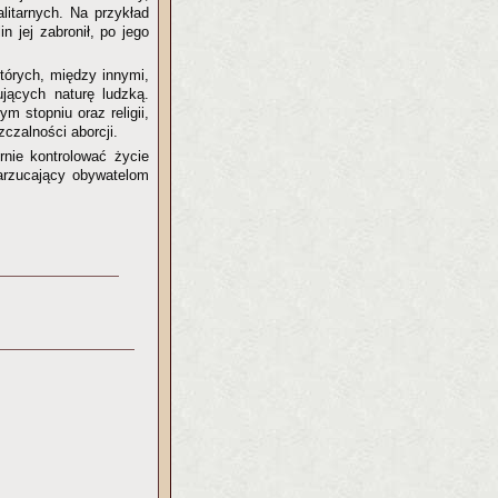
alitarnych. Na przykład
n jej zabronił, po jego
których, między innymi,
ujących naturę ludzką.
m stopniu oraz religii,
czalności aborcji.
rnie kontrolować życie
narzucający obywatelom