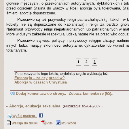
głównie mężczyźni, o przekonaniach autorytarnych, dyktatorskich i tot
przed dojściem Stalina do władzy w Rosji aborcja była tolerowana, Stali
śmierci aborcję dopuszczono.
Przeciwko są też przywódcy religii patriarchalnych (tj. takich, w 
kobiety nie są dopuszczane do kapłaństwa) i religii za bardzo ignor
Natomiast przywódcy religii niepatriarchalnych lub patriarchalnych w mały
które w dużym zakresie respektują ludzką naturę nie są przeciwko dopusz
Przeciwko są więc politycy i przywódcy religijni chcący nadmie
innych ludzi, mający skłonności autorytarne, dyktatorskie lub wprost 
totalitaryzm.
1
2
3
Po przeczytaniu tego tekstu, czytelnicy często wybierają też:
Eutanazja – za czy przeciw?
Aborcja w czasach Chrystusa
Dodaj komentarz do strony..
Zobacz komentarze (65)..
«
Aborcja, edukacja seksualna
(Publikacja:
05-04-2007
)
Wyślij mailem..
Wersja do druku
PDF
MS Word