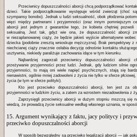
Przeciwnicy dopuszczalności aborcji chcą podporządkować kontak
dzieci. Takie podporządkowanie występuje wśród zwierząt (choć są
szympansy bonobo). Jednak u ludzi seksualność, obok płodzenia potoms
więzi między partnerami i przyjemności (oraz innym pomniejszym c
aborcji jest jednym z gwarantów tego, że kobieta chętniej pozwoli
seksualną. Jest tak, gdyż wie ona, że dopuszczalność aborcji zm
w niezaplanowanej ciąży, że będzie jakieś wyjście alternatywne wobec
dziecka (podobnie zresztą wnioskuje mężczyzna). Brak perspektywy z 
niechcianej ciąży znacznie osłabia decyzję odnośnie kontaktu służąceg
usztywnia, niekiedy paraliżuje zachowania idące w tym kierunku.
Najbardziej zagorzali przeciwnicy dopuszczalności aborcji c
przeżywanie przyjemności przez ludzi. Jednak, gdy ludziom silnie ogr
przyjemności, to mają oni wiele napięć psychicznych, stają się bardzi
nienawistni, ogólnie mniej zadowoleni z życia nie tylko w sferze płciowej,
życia (w tym w sferze polityki).
Kto jest przeciwko dopuszczalności aborcji, ten jest za o
przyjemności w ludzkim życiu, a zatem za wzrostem niezadowolenia z ży
Zaprzysięgli przeciwnicy aborcji w dużym stopniu mszczą się n
wiedzą, że prowadzą życie seksualne według własnego uznania, w sposó
15. Argument wynikający z faktu, jacy politycy i przywó
przeciwko dopuszczalności aborcji
W sposób bezwzględny są przeciwko legalizacji aborcji — jak pok