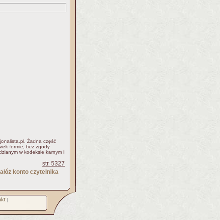
jonalista.pl. Żadna część
iek formie, bez zgody
idzianym w kodeksie karnym i
str. 5327
ałóż konto czytelnika
kt
]