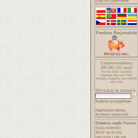
Listy od czytelników
Fundusz Racjonalisty
Wesprzyj nas..
Zarejestrowaliśmy
295.091.311
wizyt
Ponad 1062 autorów
napisało
dla nas 7343
tekstów.
Zajęłyby one 28930
stron A4
Wyszukaj na stronach:
Kryteria szczegółowe
Najnowsze strony..
Archiwum streszczeń..
Ostatnie wątki Forum
:
iluzja wolności
Wzór na liczby
parzyste i nie par..