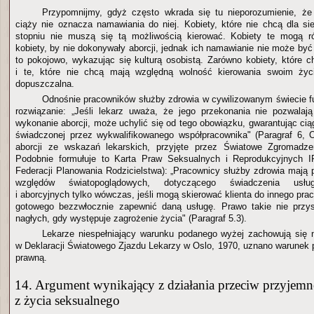
Przypomnijmy, gdyż często wkrada się tu nieporozumienie, że
ciąży nie oznacza namawiania do niej. Kobiety, które nie chcą dla si
stopniu nie muszą się tą możliwością kierować. Kobiety te mogą 
kobiety, by nie dokonywały aborcji, jednak ich namawianie nie może by
to pokojowo, wykazując się kulturą osobistą. Zarówno kobiety, które c
i te, które nie chcą mają względną wolność kierowania swoim życ
dopuszczalna.
Odnośnie pracowników służby zdrowia w cywilizowanym świecie f
rozwiązanie: „Jeśli lekarz uważa, że jego przekonania nie pozwalaj
wykonanie aborcji, może uchylić się od tego obowiązku, gwarantując ciągł
świadczonej przez wykwalifikowanego współpracownika" (Paragraf 6, 
aborcji ze wskazań lekarskich, przyjęte przez Światowe Zgromadz
Podobnie formułuje to Karta Praw Seksualnych i Reprodukcyjnych 
Federacji Planowania Rodzicielstwa): „Pracownicy służby zdrowia mają 
względów światopoglądowych, dotyczącego świadczenia usług
i aborcyjnych tylko wówczas, jeśli mogą skierować klienta do innego pra
gotowego bezzwłocznie zapewnić daną usługę. Prawo takie nie przy
nagłych, gdy występuje zagrożenie życia" (Paragraf 5.3).
Lekarze niespełniający warunku podanego wyżej zachowują się n
w Deklaracji Światowego Zjazdu Lekarzy w Oslo, 1970, uznano warunek
prawną.
14. Argument wynikający z działania przeciw przyjemn
z życia seksualnego