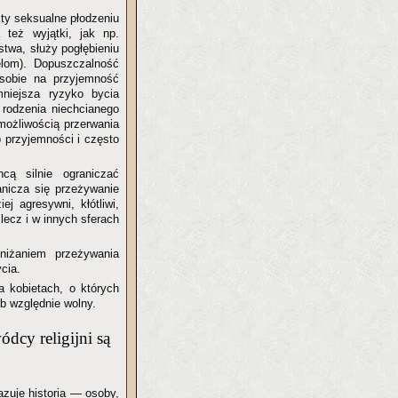
ty seksualne płodzeniu
 też wyjątki, jak np.
twa, służy pogłębieniu
elom). Dopuszczalność
 sobie na przyjemność
niejsza ryzyko bycia
 rodzenia niechcianego
możliwością przerwania
o przyjemności i często
hcą silnie ograniczać
anicza się przeżywanie
ej agresywni, kłótliwi,
 lecz i w innych sferach
bniżaniem przeżywania
cia.
a kobietach, o których
b względnie wolny.
dcy religijni są
azuje historia — osoby,