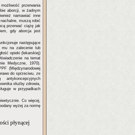
 możliwość przerwania
ebie aborcji, w żadnym
również namawiać inne
ć nachalne, muszą robić
hcą przerwać ciążę jak
iem, gdy aborcja jest
unkcjonuje następujące
ą mu na zalecenie lub
ość opieki (lekarskiej)
Oświadczenie na temat
enie Medyczne, 1970).
IPPF (Międzynarodowej
prawo do sprzeciwu, ze
 antykoncepcyjnych
cownika służby zdrowia,
sługuje w przypadkach
ieetycznie. Co więcej,
 podany wyżej za normę
ości płynącej