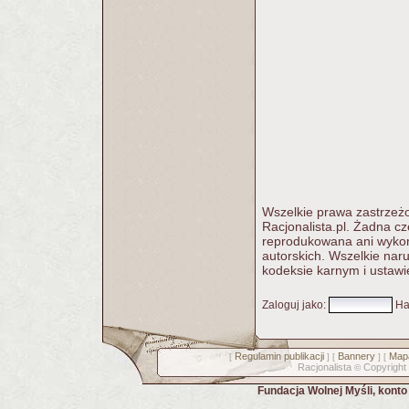
Wszelkie prawa zastrzeżo
Racjonalista.pl. Żadna c
reprodukowana ani wykorz
autorskich. Wszelkie nar
kodeksie karnym i ustawi
Zaloguj jako
:
Ha
Regulamin publikacji
Bannery
Mapa
[
] [
] [
Racjonalista
Copyright
©
Fundacja Wolnej Myśli, kont