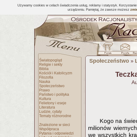
Używamy cookies w celach świadczenia usług, reklamy i statystyk. Korzystani
urządzeniu. Pamiętaj, że zawsze możesz
zmie
Społeczeństwo
Światopogląd
»
Religie i sekty
Biblia
Teczka
Kościół i Katolicyzm
Filozofia
Nauka
Au
Społeczeństwo
Prawo
Państwo i polityka
Kultura
Felietony i eseje
Literatura
Ludzie, cytaty
Tematy różnorodne
Kogo na świec
Znalezione w sieci
milionów wiernych
Współpraca
Pytania i odpowiedzi
we wszystkich kraj