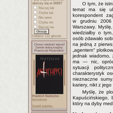
O tym, że istn
skoczy się w 2026?
Raczej tak
temat ma się uk
Chyba tak
korespondent za
Nie wiem
w grudniu 2006 
Chyba nie
Warszawy. Myślę, 
Raczej nie
wiedziałby o tym,
Oddano 122 głosów.
osób zdawało sobie
na jedną z pierwsz
Chcesz wiedzieć więcej?
Zamów dobrą książkę.
„agentem" plotkowa
Propozycje Racjonalisty:
jednak wiadomo, 
ma — nic, opróc
sytuacji polityc
charakterystyk os
nieznaczne sumy.
kariery, nikt z jeg
Myślę, że plo
Friedrich Nietzsche -
Kapuścińskiego, b
Antychryst
który na dyby medi
Znajdź książkę..