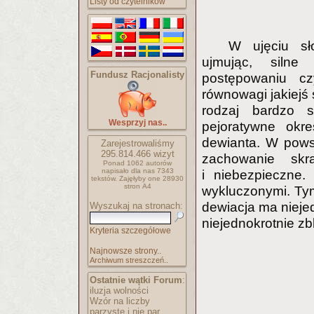
Listy od czytelników
W ujęciu sł
ujmując, siln
Fundusz Racjonalisty
postępowaniu cz
równowagi jakiejś 
rodzaj bardzo s
Wesprzyj nas..
pejoratywne okre
dewianta. W powsz
Zarejestrowaliśmy
295.814.466
wizyt
zachowanie skr
Ponad 1062 autorów
napisało
dla nas 7343
i niebezpieczne.
tekstów.
Zajęłyby one 28930
stron A4
wykluczonymi. Tym
dewiacja ma niejedn
Wyszukaj na stronach:
niejednokrotnie zb
Kryteria szczegółowe
Najnowsze strony..
Archiwum streszczeń..
Ostatnie wątki Forum
:
iluzja wolności
Wzór na liczby
parzyste i nie par..