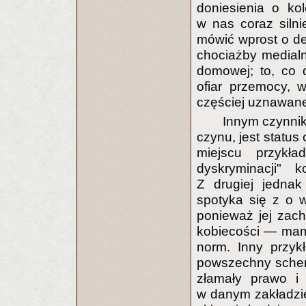
doniesienia o ko
w nas coraz silni
mówić wprost o de
chociażby medial
domowej; to, co 
ofiar przemocy, w
częściej uznawane 
Innym czynni
czynu, jest status
miejscu przykł
dyskryminacji" 
Z drugiej jednak
spotyka się z o w
ponieważ jej zac
kobiecości — mam
norm. Inny przyk
powszechny schema
złamały prawo i 
w danym zakładzie