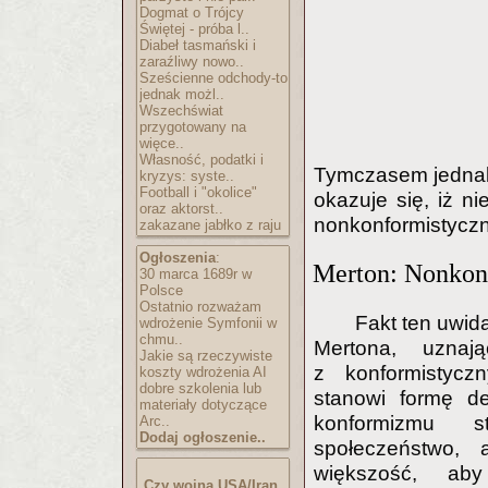
Dogmat o Trójcy
Świętej - próba l..
Diabeł tasmański i
zaraźliwy nowo..
Sześcienne odchody-to
jednak możl..
Wszechświat
przygotowany na
więce..
Własność, podatki i
Tymczasem jednak
kryzys: syste..
Football i "okolice"
okazuje się, iż n
oraz aktorst..
nonkonformistycz
zakazane jabłko z raju
Ogłoszenia
:
Merton: Nonkon
30 marca 1689r w
Polsce
Ostatnio rozważam
Fakt ten uwid
wdrożenie Symfonii w
chmu..
Mertona, uznaj
Jakie są rzeczywiste
z konformistycz
koszty wdrożenia AI
dobre szkolenia lub
stanowi formę de
materiały dotyczące
konformizmu s
Arc..
Dodaj ogłoszenie..
społeczeństwo, 
większość, ab
Czy wojna USA/Iran