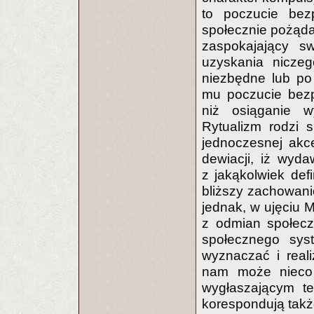
to poczucie bez
społecznie pożądan
zaspokajający s
uzyskania nicze
niezbędne lub po
mu poczucie bezpi
niż osiąganie w
Rytualizm rodzi 
jednoczesnej akce
dewiacji, iż wyd
z jakąkolwiek defi
bliższy zachowan
jednak, w ujęciu 
z odmian społec
społecznego syst
wyznaczać i real
nam może nieco 
wygłaszającym te
korespondują takż