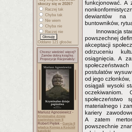
funkcjonować. A 
skoczy się w 2026?
nonkonformistyczn
Raczej tak
Chyba tak
dewiantów na c
Nie wiem
buntowników, rytua
Chyba nie
Innowacja stan
Raczej nie
powszechnej defini
Oddano 121 głosów.
akceptacji społe
odrzuceniu ku
Chcesz wiedzieć więcej?
Zamów dobrą książkę.
osiągnięcia. A z
Propozycje Racjonalisty:
społeczeństwach 
postulatów wysuw
od jego członków, 
osiągali wysoki s
oczekiwaniom.
społeczeństwo 
materialnego i za
kariery zawodow
Mariusz Agnosiewicz -
Kryminalne dzieje
A zatem merton
papiestwa tom II
Robert Piętek -
Garcia II
powszechnie znane
władca Konga a Kościół
katolicki