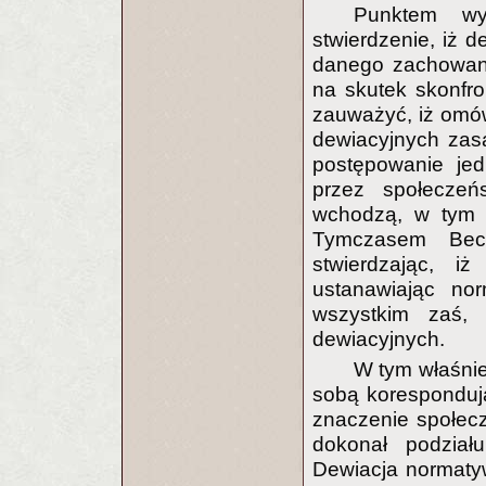
Punktem wy
stwierdzenie, iż 
danego zachowani
na skutek skonfr
zauważyć, iż omó
dewiacyjnych zasa
postępowanie jed
przez społeczeń
wchodzą, w tym p
Tymczasem Beck
stwierdzając, i
ustanawiając nor
wszystkim zaś, 
dewiacyjnych.
W tym właśnie
sobą korespondują
znaczenie społecz
dokonał podział
Dewiacja normatyw