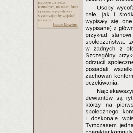
przyczyn dla rzeczy
Osoby wycofa
naturalnych, niż takich, które
są zarówno prawdziwe i
cele, jak i śro
wystarczające by wyjaśnić
wypisały się one 
ich cechy."
Isaac Newton
wypisane) z główn
przykład stanow
społeczeństwa, z
w żadnych z ofe
Szczególny przykł
odrzucili społeczn
posiadali wszel
zachowań konform
oczekiwania.
Najciekaws
dewiantów są ryt
którzy na pierw
społecznego kon
i doskonale wpi
Tymczasem jedna
charakter kompuls