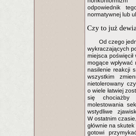
nonkonformizm
odpowiednik teg
normatywnej lub uk
Czy to już dewi
Od czego jed
wykraczających po
miejsca poświęcił 
mogące wpływać na
nasilenie reakcji
wszystkim zmie
nietolerowany czy
o wiele łatwiej zo
się chociażby 
molestowania sek
wstydliwe zjawis
W ostatnim czasie
głównie na skutek 
gotowi przymyka