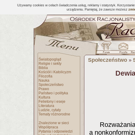
Używamy cookies w celach świadczenia usług, reklamy i statystyk. Korzystani
urządzeniu. Pamiętaj, że zawsze możesz
zmie
Społeczeństwo
Światopogląd
»
Religie i sekty
Biblia
Dewia
Kościół i Katolicyzm
Filozofia
Nauka
Społeczeństwo
Prawo
Państwo i polityka
Kultura
Felietony i eseje
Literatura
Ludzie, cytaty
Tematy różnorodne
Znalezione w sieci
Rozważania 
Współpraca
a nonkonformizm
Pytania i odpowiedzi