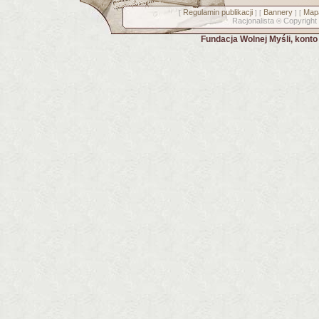
Regulamin publikacji
Bannery
Mapa
[
] [
] [
Racjonalista
Copyright
©
Fundacja Wolnej Myśli, kont