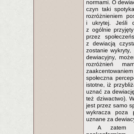
normami. O dewiac
czyn taki spotyk
rozróżnieniem pos
i ukrytej. Jeśl
z ogólnie przyjęt
przez społeczeń
z dewiacją czyst
zostanie wykryty,
dewiacyjny, może
rozróżnień m
zaakcentowaniem
społeczna percepc
istotne, iż przybl
uznać za dewiację
też dziwactwo). 
jest przez samo s
wykracza poza p
uznane za dewiac
A zatem m