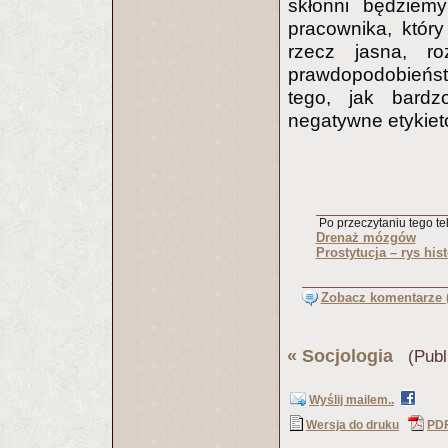
skłonni będziemy
pracownika, który
rzecz jasna, r
prawdopodobieństw
tego, jak bardz
negatywne etykiet
Po przeczytaniu tego tek
Drenaż mózgów
Prostytucja – rys his
Zobacz komentarze (
«
Socjologia
(Publi
Wyślij mailem..
Wersja do druku
PD