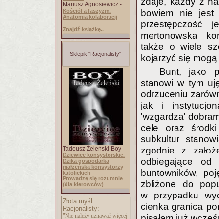
zdaje, każdy z na
Mariusz Agnosiewicz -
bowiem nie jest 
Kościół a faszyzm.
Anatomia kolaboracji
przestępczość j
Znajdź książkę..
mertonowska ko
także o wiele sz
Sklepik "Racjonalisty"
kojarzyć się mogą
Bunt, jako 
stanowi w tym uj
odrzuceniu zarów
jak i instytucjo
'wzgardza' dobram
cele oraz środki
subkultur stanow
zgodnie z założ
Tadeusz Żeleński-Boy -
Dziewice konsystorskie.
odbiegające od
Dzika gospodarka
małżeńska konsystorzy
buntowników, poj
katolickich
Prowadzę się rozumnie
zbliżone do popu
(dla kierowców)
w przypadku wyc
Złota myśl
cienka granica po
Racjonalisty:
"Nie należy uznawać więcej
pisałam już wcześn