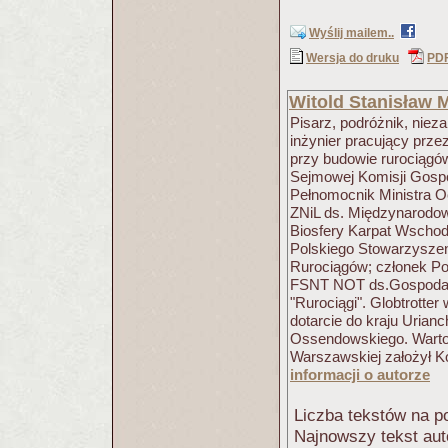
Wyślij mailem..
Wersja do druku
PD
Witold Stanisław 
Pisarz, podróżnik, nieza
inżynier pracujący przez
przy budowie rurociągów
Sejmowej Komisji Gospo
Pełnomocnik Ministra 
ZNiL ds. Międzynarodo
Biosfery Karpat Wschod
Polskiego Stowarzysze
Rurociągów; członek Po
FSNT NOT ds.Gospodark
"Rurociągi". Globtrotte
dotarcie do kraju Urian
Ossendowskiego. Warto 
Warszawskiej założył K
informacji o autorze
Liczba tekstów na po
Najnowszy tekst aut