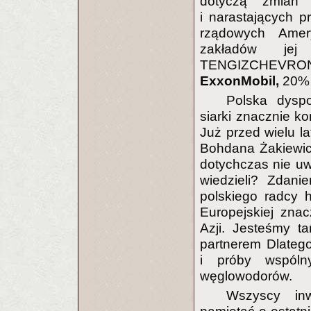
dotyczą zmian 
i narastających p
rządowych Amer
zakładów jej
TENGIZCHEVRON
ExxonMobil,
20
Polska dyspo
siarki znacznie ko
Już przed wielu l
Bohdana Żakiewicz
dotychczas nie uwz
wiedzieli? Zdani
polskiego radcy 
Europejskiej zna
Azji. Jesteśmy t
partnerem Dlateg
i próby wspóln
węglowodorów.
Wszyscy in