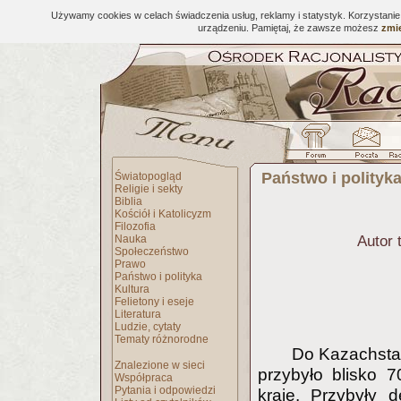
Używamy cookies w celach świadczenia usług, reklamy i statystyk. Korzystani
urządzeniu. Pamiętaj, że zawsze możesz
zmie
Państwo i polityk
Światopogląd
Religie i sekty
Biblia
Kościół i Katolicyzm
Filozofia
Nauka
Autor 
Społeczeństwo
Prawo
Państwo i polityka
Kultura
Felietony i eseje
Literatura
Ludzie, cytaty
Tematy różnorodne
Do Kazachsta
Znalezione w sieci
przybyło blisko 
Współpraca
Pytania i odpowiedzi
kraje. Przybyły d