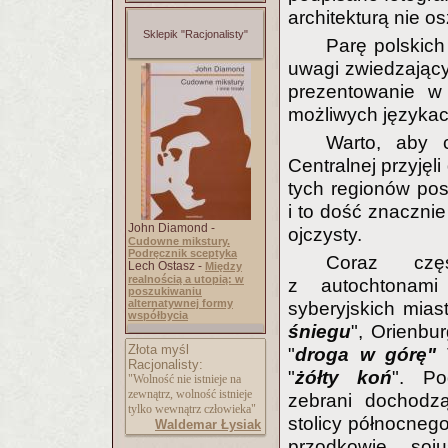
architekturą nie o
Sklepik "Racjonalisty"
Parę polskich
uwagi zwiedzający
prezentowanie w
możliwych językac
Warto, aby c
Centralnej przyjęl
tych regionów pos
i to dość znacznie
John Diamond -
ojczysty.
Cudowne mikstury.
Podręcznik sceptyka
Coraz czę
Lech Ostasz -
Między
realnością a utopią: w
z autochtonam
poszukiwaniu
alternatywnej formy
syberyjskich mias
współbycia
śniegu
", Orienbur
Złota myśl
"
droga w górę"
T
Racjonalisty:
"
żółty koń
". Po
"Wolność nie istnieje na
zewnątrz, wolność istnieje
zebrani dochodz
tylko wewnątrz człowieka"
stolicy północnego
Waldemar Łysiak
przodkowie, so