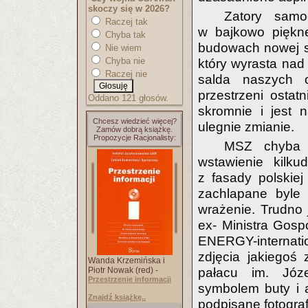
skoczy się w 2026?
Zatory sam
Raczej tak
w bajkowo piękn
Chyba tak
budowach nowej s
Nie wiem
Chyba nie
który wyrasta na
Raczej nie
salda naszych 
przestrzeni ostat
Oddano 121 głosów.
skromnie i jest 
Chcesz wiedzieć więcej?
ulegnie zmianie.
Zamów dobrą książkę.
Propozycje Racjonalisty:
MSZ chyba 
wstawienie kilku
z fasady polskie
zachlapane byle 
wrażenie. Trudno 
ex- Ministra Gos
ENERGY-internatio
zdjęcia jakiegoś
Wanda Krzemińska i
Piotr Nowak (red) -
pałacu im. Józ
Przestrzenie informacji
symbolem buty i a
Znajdź książkę..
podpisane fotograf