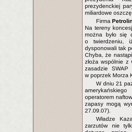
prezydenckiej pa
miliardowe oszczę
Firma
Petroli
Na tereny koncesj
można było się 
o twierdzeniu, 
dysponowali tak p
Chyba, że nastąp
złoża wspólnie z 
zasadzie SWAP l
w poprzek Morza K
W dniu 21 paź
amerykańskiego
operatorem nafto
zapasy mogą wyn
27.09.07).
Władze Kazac
zarzutów nie tyl