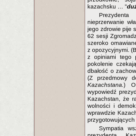
kazachsku … "
duż
Prezydenta
nieprzerwanie wł
jego zdrowie pije 
62 sesji Zgromad
szeroko omawiane
z opozycyjnymi. (B
z opiniami tego 
pokolenie czekaj
dbałość o zachow
(Z przedmowy d
Kazachstana.
) O
wypowiedź prezyd
Kazachstan, że r
wolności i demok
wprawdzie Kazachs
przygotowujących 
Sympatia ws
prezydenta Ka