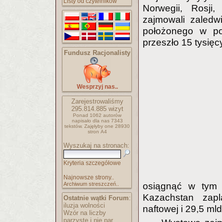
Listy od czytelników
Norwegii, Rosji
zajmowali zaledw
położonego w poł
przeszło 15 tysięc
Fundusz Racjonalisty
Wesprzyj nas..
Zarejestrowaliśmy
295.814.885
wizyt
Ponad 1062 autorów
napisało
dla nas 7343
tekstów.
Zajęłyby one 28930
stron A4
Wyszukaj na stronach:
Kryteria szczegółowe
Najnowsze strony..
Archiwum streszczeń..
osiągnąć w tym 
Kazachstan zap
Ostatnie wątki Forum
:
iluzja wolności
naftowej i 29,5 ml
Wzór na liczby
parzyste i nie par..