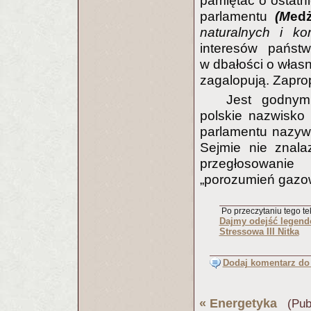
pamiętać o ostatni
parlamentu
(M
edż
naturalnych i ko
interesów państ
w dbałości o własn
zagalopują. Zapro
Jest godnym
polskie nazwisko 
parlamentu nazy
Sejmie nie znala
przegłosowanie
„porozumień gazo
Po przeczytaniu tego tek
Dajmy odejść legen
Stressowa III Nitka
Dodaj komentarz do 
«
Energetyka
(Publ