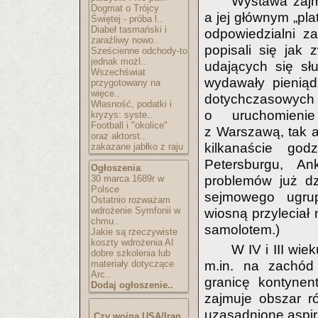
Wystawa zajm
Dogmat o Trójcy
a jej głównym „p
Świętej - próba l..
Diabeł tasmański i
odpowiedzialni za
zaraźliwy nowo..
popisali się jak 
Sześcienne odchody-to
jednak możl..
udających się sł
Wszechświat
wydawały pieniąd
przygotowany na
więce..
dotychczasowych d
Własność, podatki i
o uruchomienie
kryzys: syste..
Football i "okolice"
z Warszawą, tak a
oraz aktorst..
kilkanaście go
zakazane jabłko z raju
Petersburgu, An
Ogłoszenia
:
30 marca 1689r w
problemów już dzi
Polsce
sejmowego ugrup
Ostatnio rozważam
wdrożenie Symfonii w
wiosną przyleci
chmu..
samolotem.)
Jakie są rzeczywiste
koszty wdrożenia AI
W IV i III wi
dobre szkolenia lub
materiały dotyczące
m.in. na zachód
Arc..
granicę kontyne
Dodaj ogłoszenie..
zajmuje obszar r
uzasadnione aspira
Czy wojna USA/Iran