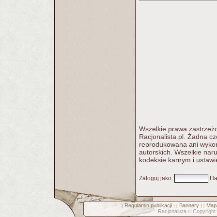
Wszelkie prawa zastrzeżo
Racjonalista.pl. Żadna c
reprodukowana ani wykorz
autorskich. Wszelkie nar
kodeksie karnym i ustawi
Zaloguj jako
:
Ha
Regulamin publikacji
Bannery
Mapa
[
] [
] [
Racjonalista
Copyright
©