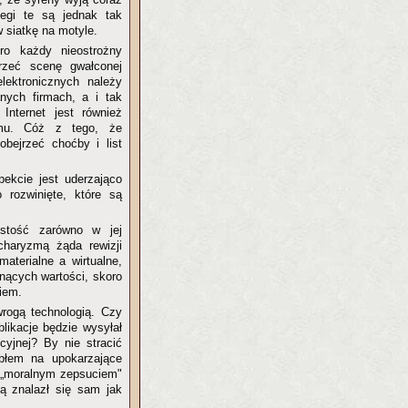
egi te są jednak tak
w siatkę na motyle.
oro każdy nieostrożny
rzeć scenę gwałconej
lektronicznych należy
nych firmach, a i tak
Internet jest również
zmu. Cóż z tego, że
obejrzeć choćby i list
pekcie jest uderzająco
 rozwinięte, które są
istość zarówno w jej
charyzmą żąda rewizji
aterialne a wirtualne,
inących wartości, skoro
iem.
rogą technologią. Czy
likacje będzie wysyłał
cyjnej? By nie stracić
błem na upokarzające
h „moralnym zepsuciem"
ią znalazł się sam jak
.