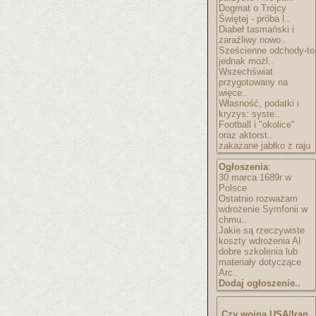
Dogmat o Trójcy
Świętej - próba l..
Diabeł tasmański i
zaraźliwy nowo..
Sześcienne odchody-to
jednak możl..
Wszechświat
przygotowany na
więce..
Własność, podatki i
kryzys: syste..
Football i "okolice"
oraz aktorst..
zakazane jabłko z raju
Ogłoszenia
:
30 marca 1689r w
Polsce
Ostatnio rozważam
wdrożenie Symfonii w
chmu..
Jakie są rzeczywiste
koszty wdrożenia AI
dobre szkolenia lub
materiały dotyczące
Arc..
Dodaj ogłoszenie..
Czy wojna USA/Iran