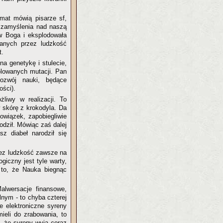
emat mówią pisarze sf,
 z zamyślenia nad naszą
w Boga i eksplodowała
rzanych przez ludzkość
t.
a genetykę i stulecie,
olowanych mutacji. Pan
rozwój nauki, będące
ości).
liwy w realizacji. To
w skórę z krokodyla. Da
owiązek, zapobiegliwie
odził. Mówiąc zaś dalej
z diabeł narodził się
zez ludzkość zawsze na
giczny jest tyle warty,
 to, że Nauka biegnąc
alwersacje finansowe,
lnym - to chyba czterej
e elektroniczne syreny
mieli do zrabowania, to
i, że syreny wyją coraz