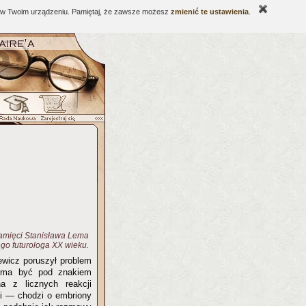
ne w Twoim urządzeniu. Pamiętaj, że zawsze możesz
zmienić te ustawienia
.
pamięci Stanisława Lema
go futurologa XX wieku.
wicz poruszył problem
ch ma być pod znakiem
na z licznych reakcji
ki — chodzi o embriony