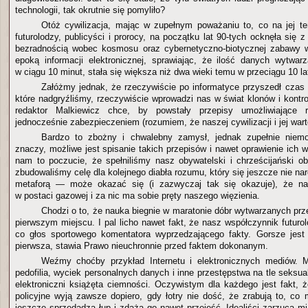
technologii, tak okrutnie się pomyliło?
Otóż cywilizacja, mając w zupełnym poważaniu to, co na jej t
futurolodzy, publicyści i prorocy, na początku lat 90-tych ocknęła się
bezradnością wobec kosmosu oraz cybernetyczno-biotycznej zabawy 
epoką informacji elektronicznej, sprawiając, że ilość danych wytwa
w ciągu 10 minut, stała się większa niż dwa wieki temu w przeciągu 10 la
Załóżmy jednak, że rzeczywiście po informatyce przyszedł czas n
które nadgryźliśmy, rzeczywiście wprowadzi nas w świat klonów i kontr
redaktor Malkiewicz chce, by powstały przepisy umożliwiające 
jednocześnie zabezpieczeniem (rozumiem, że naszej cywilizacji i jej wart
Bardzo to zbożny i chwalebny zamysł, jednak zupełnie niemoż
znaczy, możliwe jest spisanie takich przepisów i nawet oprawienie ich 
nam to poczucie, że spełniliśmy nasz obywatelski i chrześcijański ob
zbudowaliśmy celę dla kolejnego diabła rozumu, który się jeszcze nie nar
metaforą — może okazać się (i zazwyczaj tak się okazuje), że nas
w postaci gazowej i za nic ma sobie pręty naszego więzienia.
Chodzi o to, że nauka biegnie w maratonie dóbr wytwarzanych pr
pierwszym miejscu. I pal licho nawet fakt, że nasz współczynnik futurolo
co głos sportowego komentatora wyprzedzającego fakty. Gorsze jest
pierwsza, stawia Prawo nieuchronnie przed faktem dokonanym.
Weźmy choćby przykład Internetu i elektronicznych mediów. M
pedofilia, wyciek personalnych danych i inne przestępstwa na tle seksua
elektroniczni książęta ciemności. Oczywistym dla każdego jest fakt, ż
policyjne wyją zawsze dopiero, gdy łotry nie dość, że zrabują to, co 
jeszcze sprzedadzą łup i zdążą go nawet przejeść. Idealiści zarzucą m