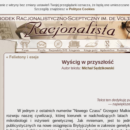
tanie z witryny bez zmiany ustawień Twojej przeglądarki oznacza, że będą one umieszcza
Szczegóły znajdziesz w
Polityce Cookies
«
Felietony i eseje
Wyścig w przyszłość
Autor tekstu:
Michał Sędzikowski
Tekst ten dedykuję 
— największe
W jednym z ostatnich numerów "Nowego Czasu" Grzegorz Malkie
rozwoju naszej cywilizacji, której kierunek w nadchodzących lata
mikrobiologii i inżynierii genetycznej. Jak mniemam, jest to jed
publicystycznych na nowe osiągnięcia Brytyjczyków w zakresie genety