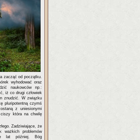
na zacząć od początku.
mórek wyhodować oraz
dzić naukowców np.:
, iż co drugi człowiek
on znudzić. W związku
ę pluripotentną czymś
zostaną z uniesionymi
ciszy która na chwilę
łego. Zadziwiające, że
ak ważkich problemów
e lat później. Bóg