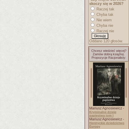
skoczy się w 2026?
Raczej tak
Chyba tak
Nie wiem
Chyba nie
Raczej nie
Oddano 120 głosów.
Chcesz wiedzieć więcej?
Zamów dobrą książkę.
Propozycje Racjonalisty:
Mariusz Agnosiewicz -
Kryminalne dzieje
papiestwa tom I
Mariusz Agnosiewicz -
Heretyckie dziedzictwo
Europy