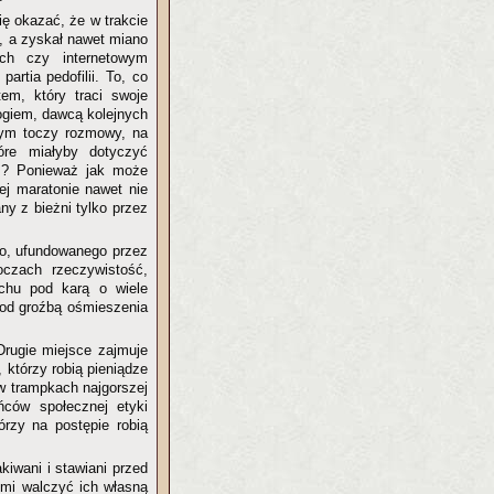
ię okazać, że w trakcie
ą, a zyskał nawet miano
ch czy internetowym
artia pedofilii. To, co
em, który traci swoje
ogiem, dawcą kolejnych
wym toczy rozmowy, na
óre miałyby dotyczyć
m? Ponieważ jak może
ej maratonie nawet nie
ny z bieżni tylko przez
go, ufundowanego przez
oczach rzeczywistość,
uchu pod karą o wiele
 pod groźbą ośmieszenia
Drugie miejsce zajmuje
 którzy robią pieniądze
 w trampkach najgorszej
ców społecznej etyki
órzy na postępie robią
kiwani i stawiani przed
imi walczyć ich własną