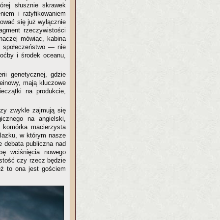
której słusznie skrawek
niem i ratyfikowaniem
ować się już wyłącznie
agment rzeczywistości
Inaczej mówiąc, kabina
 — społeczeństwo — nie
hoćby i środek oceanu,
rii genetycznej, gdzie
leinowy, mają kluczowe
eczątki na produkcie,
rzy zwykle zajmują się
icznego na angielski,
a komórka macierzysta
nalazku, w którym nasze
ie debata publiczna nad
bę wciśnięcia nowego
stość czy rzecz będzie
eż to ona jest gościem