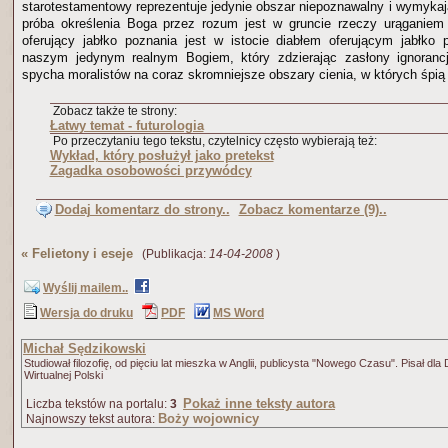
starotestamentowy reprezentuje jedynie obszar niepoznawalny i wymykają
próba określenia Boga przez rozum jest w gruncie rzeczy urąganiem 
oferujący jabłko poznania jest w istocie diabłem oferującym jabłk
naszym jedynym realnym Bogiem, który zdzierając zasłony ignorancji
spycha moralistów na coraz skromniejsze obszary cienia, w których śpią 
Zobacz także te strony:
Łatwy temat - futurologia
Po przeczytaniu tego tekstu, czytelnicy często wybierają też:
Wykład, który posłużył jako pretekst
Zagadka osobowości przywódcy
Dodaj komentarz do strony..
Zobacz komentarze (9)..
«
Felietony i eseje
(Publikacja:
14-04-2008
)
Wyślij mailem..
Wersja do druku
PDF
MS Word
Michał Sędzikowski
Studiował filozofię, od pięciu lat mieszka w Anglii, publicysta "Nowego Czasu". Pisał dla
Wirtualnej Polski
Pokaż inne teksty autora
Liczba tekstów na portalu:
3
Boży wojownicy
Najnowszy tekst autora: