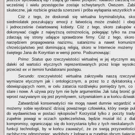
wcześniej i wielu przestępców zostaje schwytanych. Owszem. Zabi
skuteczne, jak rozbicie gniazda szerszeni i próba wyłapania wszystkich 
Cóż z tego, że doskonali się wirtualna kryminalistyka, sk
siedmiolatek poszukujący emocji z łatwością może znaleźć i obej
i jednocześnie ćwiartowanej kobiety. Cóż z tego, skoro zakupów e
dokonywać ciągle z najwyższą ostrożnością, polegając tylko na zna
zdarzają się strony udające sprawdzone firmy. Cóż z tego, skoro 
narzędziem propagowania nazizmu, satanizmu a nawet komuni
chrześcijaństwo jest dominującą religią, skoro w Internecie możemy 
świętego Jana do Koryntian w wersji porno. Podsumowując:
Primo
:
Status quo
rzeczywistości wirtualnej w jej etycznym as
daleki od wartości etycznych reprezentowanych przez kraje wysoko
przecież
ex vi termini
fundatorami postępu.
Secundo:
rzeczywistość wirtualna zakrzywiła naszą rzeczyw
wymiarze etycznym jak i ontologicznym, a przez to z dyktatorską 
obowiązujących norm, w celu zatarcia rozdźwięku pomiędzy tym, co m
stare i nowe. A używa przy tym nie byle argumentów. Jak tutaj bronić g
wprost nazywanym się jest prymitywem, sztywniakiem a w końcu dziwak
Zatwardziali konserwatyści nie mogą nawet dumnie wzgardzić w
możemy sobie wyobrazić dzisiaj poważnego człowieka, który swoje pub
do wydawnictwa w postaci rękopisów? Korzystał tylko z poczty trady
zupełnie powagi w oczach społeczeństwa, będzie musiał iść z dia
kompromisy, ograniczając się do korzystania tylko z tych nieskalanyc
funkcji technologii, by w końcu zauważyć, że ze swoją przyzwoitośc
rachityczny odmrożeniec, wydobyty z lodowca w zupełnie obcym świecie