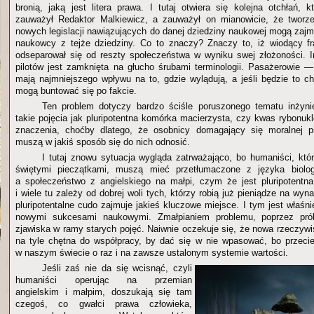
bronią, jaką jest litera prawa. I tutaj otwiera się kolejna otchłań, 
zauważył Redaktor Malkiewicz, a zauważył on mianowicie, że tworze
nowych legislacji nawiązujących do danej dziedziny naukowej mogą zajm
naukowcy z tejże dziedziny. Co to znaczy? Znaczy to, iż wiodący fr
odseparował się od reszty społeczeństwa w wyniku swej złożoności. 
pilotów jest zamknięta na głucho śrubami terminologii. Pasażerowie
mają najmniejszego wpływu na to, gdzie wylądują, a jeśli będzie to c
mogą buntować się po fakcie.
Ten problem dotyczy bardzo ściśle poruszonego tematu inżynie
takie pojęcia jak pluripotentna komórka macierzysta, czy kwas rybonuk
znaczenia, choćby dlatego, że osobnicy domagający się moralnej pi
muszą w jakiś sposób się do nich odnosić.
I tutaj znowu sytuacja wygląda zatrważająco, bo humaniści, któ
świętymi pieczątkami, muszą mieć przetłumaczone z języka biolog
a społeczeństwo z angielskiego na małpi, czym że jest pluripotentn
i wiele tu zależy od dobrej woli tych, którzy robią już pieniądze na wy
pluripotentalne cudo zajmuje jakieś kluczowe miejsce. I tym jest właśn
nowymi sukcesami naukowymi. Zmałpianiem problemu, poprzez pró
zjawiska w ramy starych pojęć. Naiwnie oczekuje się, że nowa rzeczywi
na tyle chętna do współpracy, by dać się w nie wpasować, bo przeci
w naszym świecie o raz i na zawsze ustalonym systemie wartości.
Jeśli zaś nie da się wcisnąć, czyli
humaniści operując na przemian
angielskim i małpim, doszukają się tam
czegoś, co gwałci prawa człowieka,