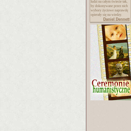
ludzi na całym świecie tak,
by dokonywane przez nich
wybory życiowe naprawdę
opierały się na wiedzy.
Daniel Dennett