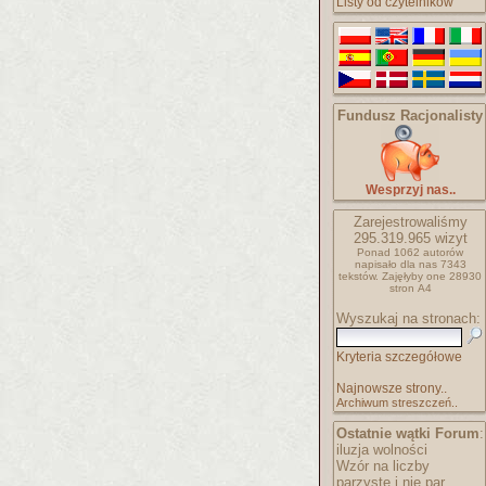
Listy od czytelników
Fundusz Racjonalisty
Wesprzyj nas..
Zarejestrowaliśmy
295.319.965
wizyt
Ponad 1062 autorów
napisało
dla nas 7343
tekstów.
Zajęłyby one 28930
stron A4
Wyszukaj na stronach:
Kryteria szczegółowe
Najnowsze strony..
Archiwum streszczeń..
Ostatnie wątki Forum
:
iluzja wolności
Wzór na liczby
parzyste i nie par..