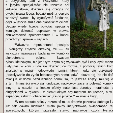
a przygłuchy pan z Watykanu, który
z języka specjalistów nie rozumie ani
jednego słowa, doszuka się czegoś co
gwałci prawa Boga, będzie można dopiero
wszcząć rwetes, by wycofywać fundusze,
gdyż w istocie służą one diabelskim celom.
Będzie wtedy trzeba powołać specjalne
komisje, dokonać poprawek w prawie,
zbulwersować społeczeństwo i w końcu
przedłożyć sprawę w sądach.
Wówczas reprezentanci postępu
i pieniędzy chytrze orzekną, że — jak
wskazują najnowsze badania — komórka
pluripotentna polana kwasem
rybonukleinowym, nie jest tym czym się wydawała być i cały cyrk moż
Gdy zaś w końcu uda się dojrzeć, co można z pomocą takich ko
znaleźć w małpim odpowiedni termin, którym uda się przygwoź
„powoływanie do życia bezdusznych homolusów", okaże się, że nie dość
miał już w domu bezdusznego homolusa, to jeszcze zdążył mu się 
z tym finansiści wycofają fundusze, naukowcy zaczną polewać komórk
innym, w nadziei na lepsze efekty natomiast obrońcy moralności 
długopisami w rękach i z nieaktualnym argumentem na ustach, a w 
zapadnie, zabrzmi charknięcie: „że co proszę?" — wiecie kogo.
W ten sposób należy rozumieć mit o drzewie poznania dobrego i z
już tak dawno ludzkość miała jakby instynktowną świadomość t
społecznych, którym przyszło stawić naprawdę czoła tysiąc