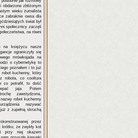
bo podobnie jak rozmowy
 i obdarzone zbliżonym
astym wieku żurnalista
tce zabraknie owsa dla
ęćdziesiątych świat był
nni społecznicy zaczęli
połeczeństwa, na równi
u na księżycu nasze
gancje ograniczyły się
owego mrówkojada na
hodzi o cybernetykę to
iego poznałem i to już
ł robot kuchenny, który
z robota, co cooltura
e co potrafił, to dość
rzepać jaja. Potem
rochę zawstydzona,
 nazwy robot kuchenny
rządzenia nazywać
 już z zupełną skruchą
skonstruowanej przez
k krótko, że zwykły kot
t przy niej okazem
c nam przyszłe kierunki