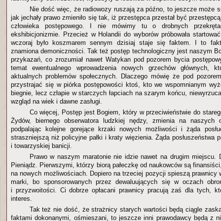
Nie dość więc, że radiowozy ruszają za późno, to jeszcze może s
jak jechały prawo zmieniło się tak, iż przestępca przestał być przestępc
człowieka postępowego. I nie mówimy tu o drobnych przekręta
ekshibicjonizmie. Przecież w Holandii do wyborów próbowała startować p
wczoraj było koszmarem sennym dzisiaj staje się faktem. I to fakt
znamiona demoniczności. Tak też postęp technologiczny jest naszym B
przykazań, co zrozumiał nawet Watykan pod pozorem bycia postępo
temat ewentualnego wprowadzenia nowych grzechów głównych, kt
aktualnych problemów społecznych. Dlaczego mówię że pod pozore
przystrajać się w piórka postępowości ktoś, kto we wspomnianym wyż
biegnie, lecz człapie w starczych łapciach na szarym końcu, niewyrzuca
wzgląd na wiek i dawne zasługi.
Co więcej, Postęp jest Bogiem, który w przeciwieństwie do stare
Żydów, biernego obserwatora ludzkiej nędzy, zmienia na naszych 
podpalając kolejne gorejące krzaki nowych możliwości i żąda posł
straszniejszą niż policyjne pałki i kraty więzienia. Żąda posłuszeństwa
i towarzyskiej banicji.
Prawo w naszym maratonie nie idzie nawet na drugim miejscu. 
Pieniądz. Pierwszymi, którzy biorą pałeczkę od naukowców są finansiści,
na nowych możliwościach. Dopiero na trzeciej pozycji spieszą prawnicy
marki, bo sponsorowanych przez dewaluujących się w oczach obroń
i przyzwoitości. Ci dobrze opłacani prawnicy pracują zaś dla tych, kt
interes.
Tak też nie dość, że strażnicy starych wartości będą ciągle zaska
faktami dokonanymi, ośmieszani, to jeszcze inni prawodawcy będą z n