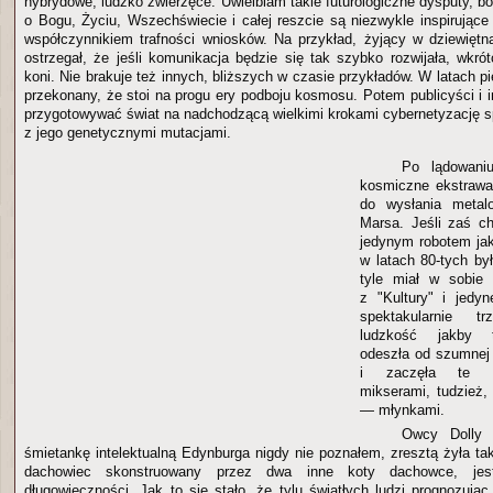
hybrydowe, ludzko zwierzęce. Uwielbiam takie futurologiczne dysputy, 
o Bogu, Życiu, Wszechświecie i całej reszcie są niezwykle inspirujące
współczynnikiem trafności wniosków. Na przykład, żyjący w dziewiętn
ostrzegał, że jeśli komunikacja będzie się tak szybko rozwijała, wkró
koni. Nie brakuje też innych, bliższych w czasie przykładów. W latach pi
przekonany, że stoi na progu ery podboju kosmosu. Potem publicyści i i
przygotowywać świat na nadchodzącą wielkimi krokami cybernetyzację s
z jego genetycznymi mutacjami.
Po lądowani
kosmiczne ekstrawa
do wysłania metal
Marsa. Jeśli zaś c
jedynym robotem jak
w latach 80-tych by
tyle miał w sobie 
z "Kultury" i jedyn
spektakularnie t
ludzkość jakby t
odeszła od szumnej
i zaczęła te u
mikserami, tudzież,
— młynkami.
Owcy Dolly 
śmietankę intelektualną Edynburga nigdy nie poznałem, zresztą żyła ta
dachowiec skonstruowany przez dwa inne koty dachowce, jes
długowieczności. Jak to się stało, że tylu światłych ludzi prognozują