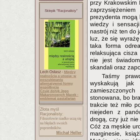
przy Krakowskim 
zaprzysiężeniem
Sklepik "Racjonalisty"
prezydenta mogą b
wiedzy i sensacj
nastrój niż ten do
luz, że się wyraż
taka forma odre
relaksująca cisza
nie jest świadom
skandali oraz zap
Lech Ostasz -
Między
Taśmy prawd
realnością a utopią: w
poszukiwaniu
wyskakują jak
alternatywnej formy
współbycia
zamieszczonych 
Czuję dotyk Jego
Makaronowych Macek -
stonowana, bo brak
emblemat pastafarian
trakcie też miło 
Złota myśl
niejeden z panó
Racjonalisty:
drogą, czy już ni
Filozofowie rzadko uczą się
na błędach swoich
Cóż za męskie uro
poprzedników.
Michał Heller
marginesie, ksią