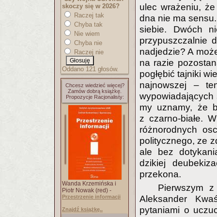
ulec wrażeniu, że
skoczy się w 2026?
Raczej tak
dna nie ma sensu
Chyba tak
siebie. Dwóch n
Nie wiem
przypuszczalnie d
Chyba nie
nadjedzie? A może 
Raczej nie
na razie pozostan
Oddano 121 głosów.
pogłębić tajniki wi
najnowszej – ten
Chcesz wiedzieć więcej?
Zamów dobrą książkę.
wypowiadających s
Propozycje Racjonalisty:
my uznamy, że bi
z czarno-białe. W
różnorodnych osc
politycznego, ze
ale bez dotykan
dzikiej deubekiz
przekona.
Wanda Krzemińska i
Pierwszym z
Piotr Nowak (red) -
Przestrzenie informacji
Aleksander Kwaś
pytaniami o uczu
Znajdź książkę..