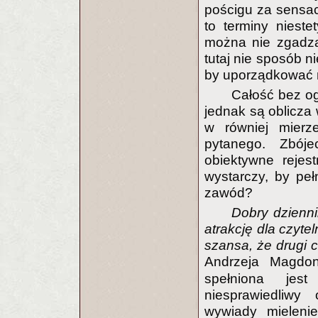
pościgu za sensac
to terminy niest
można nie zgadzać
tutaj nie sposób n
by uporządkować n
Całość bez og
jednak są oblicza
w równiej mierz
pytanego. Zbój
obiektywne rejes
wystarczy, by peł
zawód?
Dobry dzienn
atrakcję dla czytel
szansa, że drugi 
Andrzeja Magdo
spełniona jes
niesprawiedliwy
wywiady mieleni