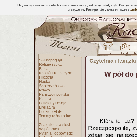
Używamy cookies w celach świadczenia usług, reklamy i statystyk. Korzystani
urządzeniu. Pamiętaj, że zawsze możesz
zmie
Czytelnia i książki
Światopogląd
Religie i sekty
Biblia
W pół do 
Kościół i Katolicyzm
Filozofia
Nauka
Społeczeństwo
Prawo
Państwo i polityka
Kultura
Felietony i eseje
Literatura
Ludzie, cytaty
Tematy różnorodne
Która to już?
Znalezione w sieci
Rzeczpospolite, z
Współpraca
Pytania i odpowiedzi
zdają się należe