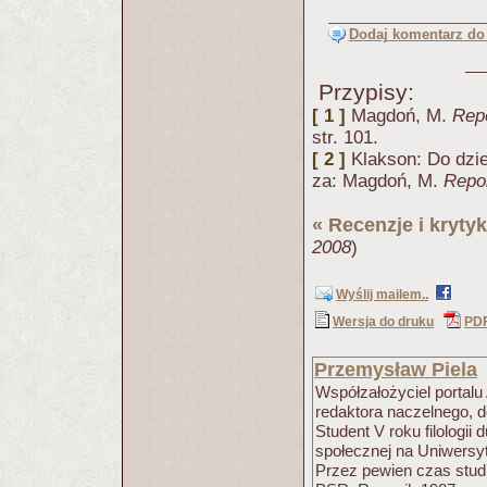
Dodaj komentarz do 
Przypisy:
[ 1 ]
Magdoń, M.
Repo
str. 101.
[ 2 ]
Klakson: Do dzie
za: Magdoń, M.
Repor
«
Recenzje i krytyk
2008
)
Wyślij mailem..
Wersja do druku
PD
Przemysław Piela
Współzałożyciel portalu 
redaktora naczelnego, d
Student V roku filologii 
społecznej na Uniwersy
Przez pewien czas studi