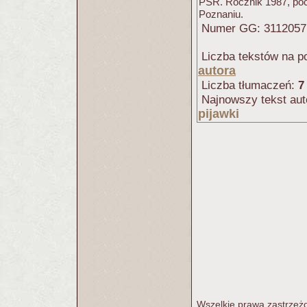
PSR. Rocznik 1987, po
Poznaniu.
Numer GG: 311205
Liczba tekstów na po
autora
Liczba tłumaczeń:
7
Najnowszy tekst aut
pijawki
Wszelkie prawa zastrzeżo