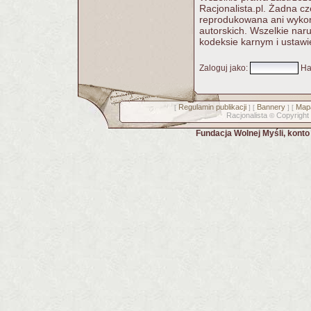
Racjonalista.pl. Żadna c
reprodukowana ani wykorz
autorskich. Wszelkie nar
kodeksie karnym i ustawi
Zaloguj jako
:
Ha
Regulamin publikacji
Bannery
Mapa
[
] [
] [
Racjonalista
Copyright
©
Fundacja Wolnej Myśli, kont