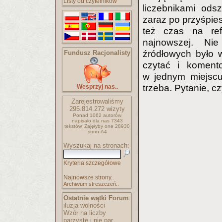
Listy od czytelników
liczebnikami ods
zaraz po przyśpie
też czas na refl
najnowszej. Ni
źródłowych było 
Fundusz Racjonalisty
czytać i komento
w jednym miejscu
trzeba. Pytanie, 
Wesprzyj nas..
Zarejestrowaliśmy
295.814.272
wizyty
Ponad 1062 autorów
napisało
dla nas 7343
tekstów.
Zajęłyby one 28930
stron A4
Wyszukaj na stronach:
Kryteria szczegółowe
Najnowsze strony..
Archiwum streszczeń..
Ostatnie wątki Forum
:
iluzja wolności
Wzór na liczby
parzyste i nie par..