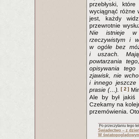
przebłyski, któ
wyciągnąć różne wn
jest, każdy wid
przewrotnie wysłu
Nie istnieje w
rzeczywistym i 
w ogóle bez móz
i uszach. Mają
powtarzania tego
opisywania tego 
zjawisk, nie wch
i innego jeszcze
[ 2 ]
prasie (…).
Min
Ale by był jakiś 
Czekamy na kolejn
przemówienia. Oto
Po przeczytaniu tego tek
Świadectwo – z dzien
W światopoglądowym