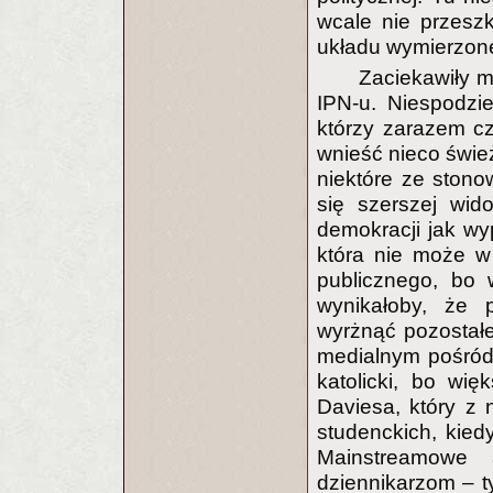
wcale nie przesz
układu wymierzone
Zaciekawiły m
IPN-u. Niespodzie
którzy zarazem cz
wnieść nieco śwież
niektóre ze stono
się szerszej wid
demokracji jak w
która nie może w
publicznego, bo 
wynikałoby, że p
wyrżnąć pozostałe
medialnym pośród n
katolicki, bo wi
Daviesa, który z 
studenckich, kied
Mainstreamowe a
dziennikarzom – t