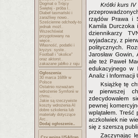
Dogmat o Trójcy
Krótki kurs I
Świętej - próba l..
przeprowadzonych
Diabeł tasmański i
zaraźliwy nowo..
rządów Prawa i S
Sześcienne odchody-to
Kamila Durczoka i
jednak możl..
Wszechświat
dziennikarzy T
przygotowany na
wyjadaczy, z pierw
więce..
Własność, podatki i
politycznych. Ro
kryzys: syste..
Jarosław Gowin, 
Football i "okolice"
oraz aktorst..
ale też Paweł Ma
zakazane jabłko z raju
edukacyjnego w I
Ogłoszenia
:
Analiz i Informacji
30 marca 1689r w
Polsce
Książkę tę ch
Ostatnio rozważam
w pierwszej chw
wdrożenie Symfonii w
chmu..
zdecydowałem s
Jakie są rzeczywiste
pewnej komercyjne
koszty wdrożenia AI
dobre szkolenia lub
wplątałem. Treść p
materiały dotyczące
aczkolwiek nie wi
Arc..
Dodaj ogłoszenie..
się z szerszą publ
Zaczynając le
Czy wojna USA/Iran