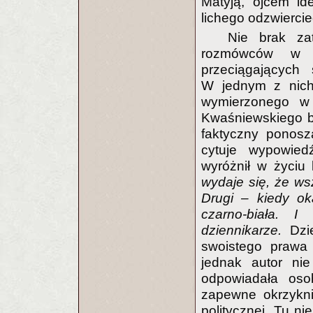
Matyją, ojcem id
lichego odzwiercie
Nie brak za
rozmówców w p
przeciągających 
W jednym z nich
wymierzonego w 
Kwaśniewskiego bo
faktyczny ponosz
cytuje wypowied
wyróżnił w życiu
wydaje się, że wsz
Drugi – kiedy ok
czarno-biała. 
dziennikarze.
Dzi
swoistego prawa 
jednak autor nie
odpowiadała os
zapewne okrzykni
politycznej. Tu n