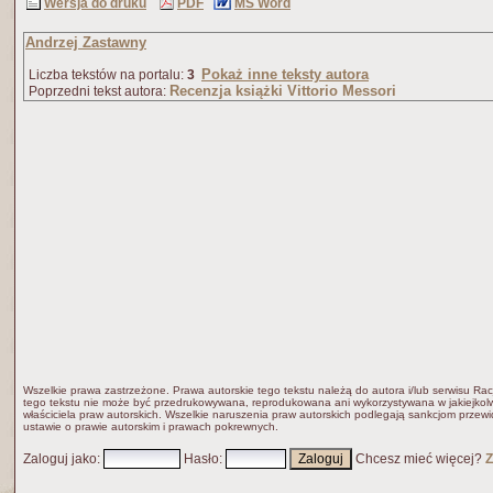
Wersja do druku
PDF
MS Word
Andrzej Zastawny
Pokaż inne teksty autora
Liczba tekstów na portalu:
3
Recenzja książki Vittorio Messori
Poprzedni tekst autora:
Wszelkie prawa zastrzeżone. Prawa autorskie tego tekstu należą do autora i/lub serwisu Rac
tego tekstu nie może być przedrukowywana, reprodukowana ani wykorzystywana w jakiejkolw
właściciela praw autorskich. Wszelkie naruszenia praw autorskich podlegają sankcjom przew
ustawie o prawie autorskim i prawach pokrewnych.
Zaloguj jako
:
Hasło
:
Chcesz mieć więcej?
Z