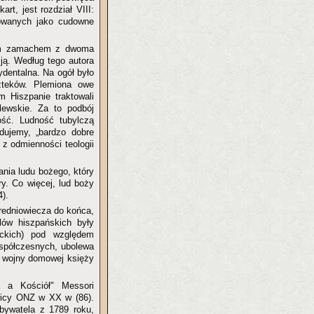
rt, jest rozdział VIII:
owanych jako cudowne
dnym zamachem z dwoma
ją. Według tego autora
dentalna. Na ogół było
Azteków. Plemiona owe
 Hiszpanie traktowali
ólewskie. Za to podbój
ość. Ludność tubylczą
dujemy, „bardzo dobre
 z odmienności teologii
nia ludu bożego, który
y. Co więcej, lud boży
4).
średniowiecza do końca,
lów hiszpańskich były
ickich) pod względem
współczesnych, ubolewa
j wojny domowej księży
a a Kościół" Messori
dnicy ONZ w XX w (86).
Obywatela z 1789 roku,