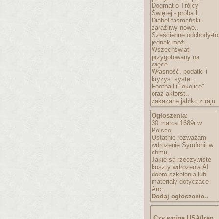
Dogmat o Trójcy
Świętej - próba l..
Diabeł tasmański i
zaraźliwy nowo..
Sześcienne odchody-to
jednak możl..
Wszechświat
przygotowany na
więce..
Własność, podatki i
kryzys: syste..
Football i "okolice"
oraz aktorst..
zakazane jabłko z raju
Ogłoszenia
:
30 marca 1689r w
Polsce
Ostatnio rozważam
wdrożenie Symfonii w
chmu..
Jakie są rzeczywiste
koszty wdrożenia AI
dobre szkolenia lub
materiały dotyczące
Arc..
Dodaj ogłoszenie..
Czy wojna USA/Iran