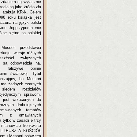
o zdaniem są wyłącznie
dialną jako źródło zła
 i atakują KR-K. Celem
98 roku książka jest
aczona na język polski
wice. Jej przypomnienie
ólne piętno na polskiej
Messori przedstawia
retacje, wersje różnych
szłości związanych
e są odpowiedzią na,
 fałszywe opinie
inii światowej. Tytuł
ronizujący, bo Messori
 ma żadnych czarnych
siedem rozdziałów
ojedynczym sprawom,
 jest wrzuconych do
óżnych drobniejszych
omawianych tematów
iem z omawianych
a tylko w zasadzie trzy
 mianowicie konkwista
 GALILEUSZ A KOŚCIÓŁ
óremu Messori poświęca