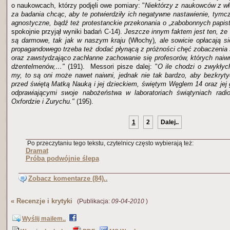
o naukowcach, którzy podjęli owe pomiary: "
Niektórzy z naukowców z wła
za badania chcąc, aby te potwierdziły ich negatywne nastawienie, tymc
agnostyczne, bądź też protestanckie przekonania o „zabobonnych papis
spokojnie przyjął wyniki badań C-14).
Jeszcze innym faktem jest ten, że
są darmowe, tak jak w naszym kraju
(Włochy)
, ale sowicie opłacają s
propagandowego trzeba też dodać płynącą z próżności chęć zobaczenia 
oraz zawstydzająco zachłanne zachowanie się profesorów, których naiwn
dżentelmenów,…"
(191). Messori pisze dalej: "
O ile chodzi o zwykłych
my, to są oni może nawet naiwni, jednak nie tak bardzo, aby bezkryt
przed świętą Matką Nauką i jej dzieckiem, świętym Węglem 14 oraz jej 
odprawiającymi swoje nabożeństwa w laboratoriach świątyniach radi
Oxfordzie i Zurychu."
(195).
1
2
Dalej..
Po przeczytaniu tego tekstu, czytelnicy często wybierają też:
Dramat
Próba podwójnie ślepa
Zobacz komentarze (84)..
«
Recenzje i krytyki
(Publikacja:
09-04-2010
)
Wyślij mailem..