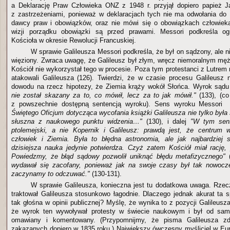
a Deklarację Praw Człowieka ONZ z 1948 r. przyjął dopiero papież J
z zastrzeżeniami, ponieważ w deklaracjach tych nie ma odwołania do
dawcy praw i obowiązków, oraz nie mówi się o obowiązkach człowieka
wizji porządku obowiązki są przed prawami. Messori podkreśla og
Kościoła w okresie Rewolucji Francuskiej.
W sprawie Galileusza Messori podkreśla, że był on sądzony, ale 
więziony. Zwraca uwagę, że Galileusz był złym, wręcz niemoralnym mę
Kościół nie wykorzystał tego w procesie. Poza tym protestanci z Lutrem n
atakowali Galileusza (126). Twierdzi, że w czasie procesu Galileusz 
dowodu na rzecz hipotezy, że Ziemia krąży wokół Słońca. Wyrok sądu
nie został skazany za to, co mówił, lecz za to jak mówił."
(133), (co
z powszechnie dostępną sentencją wyroku). Sens wyroku Messori
Świętego Oficjum dotycząca wycofania książki Galileusza nie tylko była 
słuszna z naukowego punktu widzenia…"
(130), i dalej
"W tym sens
ptolemejski, a nie Kopernik i Galileusz: prawdą jest, że centrum 
człowiek i Ziemia. Była to błędna astronomia, ale jak najbardziej sł
dzisiejsza nauka jedynie potwierdza. Czyż zatem Kościół miał rację, 
Powiedzmy, że błąd sądowy pozwolił uniknąć błędu metafizycznego"
(
wydawał się zacofany, ponieważ jak na swoje czasy był tak nowocze
zaczynamy to odczuwać."
(130-131).
W sprawie Galileusza, konieczna jest tu dodatkowa uwaga. Rzec
traktował Galileusza stosunkowo łagodnie. Dlaczego jednak akurat ta s
tak głośna w opinii publicznej? Myślę, że wynika to z pozycji Galileusz
że wyrok ten wywoływał protesty w świecie naukowym i był od sam
omawiany i komentowany. (Przypomnijmy, że pisma Galileusza zd
zakazanych dopiero w 1835 roku.) Największy ówczesny myśliciel w Eur