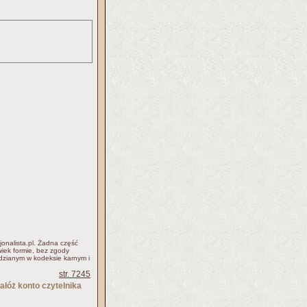
jonalista.pl. Żadna część
iek formie, bez zgody
idzianym w kodeksie karnym i
str. 7245
ałóż konto czytelnika