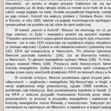
Descartes) po wyroku w drugim procesie Galileusza tak się wyst
przygotowany już do druku rękopis dzieła
Le monde ou le traite de la lu
całość swego poglądu na świat. Ocalałe przypadkowo fragmenty został
po jego śmierci. Kościół ma większy problem z Giordano Bruno, któr
w Rzymie, w roku 1600, właśnie za poglądy kosmologiczne wynikające 
sprawa jednak nie przebiła się tak silnie do opinii publicznej.
W kwestii „nazizm a Kościół", Messori nie dostrzega nic co p
Jego zdaniem, to Żydzi i ewangelicy powinni się wstydzić współpr
"Powodem antysemickich rozporządzeń ekonomicznych było zmuszenie
Niemiec. Już w roku 1933 rozpoczęła się współpraca między oficjalnym
(z Gestapo włącznie) i Żydami w celu ułatwienia ludności żydowskiej emi
142). KR-K był mniejszością w Niemczech;
"Po reformie luterański
Niemców pozostała katolicka."
(145). Już od Bismarcka katolicy 
w Niemczech. To głosami ewangelików wybrano Hitlera (146). To Kości
gorąco wspierał Hitlera (148). Przytacza wiele historycznych faktó
kościoły ewangelickie. Żydów oskarża o szerzenie opinii szkalujący
podaje znane spory wokół prób działalności KR-K na terenach obozu w A
W rozdziale szóstym, Messori przedstawia ogrom krzywd jakie
odłączonych — anglikanów i ewangelików. Wg Messori’ego, w Anglii, 
wersji anglikańskiej religii protestanckiej, zginęło 72000 katolików,
pochłonęła cała Inkwizycja. Były prześladowania katolików w Irlandii. 
się KR-K o nieliczne przypadki finansowania Kościoła przez wład
protestanckich, to przecież w przypadku ewangelików i waldensów 
Kościoły ewangelickie mocno flirtowały z komunizmem. Statystyki pr
samobójstw są najmniejsze we Włoszech, a największe w krajach ewange