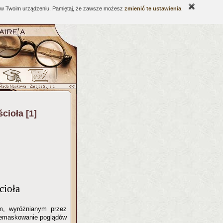
ne w Twoim urządzeniu. Pamiętaj, że zawsze możesz
zmienić te ustawienia
.
ścioła [1]
cioła
zem, wyróżnianym przez
 demaskowanie poglądów