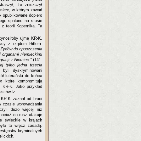
raszył, że zniszczył
miere
, w którym zawarł
y opublikowane dopiero
ego spalono na stosie
z teorii Kopernika. Ta
rzynosiłoby ujmę KR-K.
acy z rządem Hitlera.
 Żydów do opuszczenia
i organami niemieckimi
gracji z Niemiec."
(141-
ej tylko jedna trzecia
byli dyskryminowani
ół luterański do końca
w, które kompromitują
ch KR-K. Jako przykład
uschwitz.
 KR-K zaznał od braci
w czasie wprowadzania
 czyli dużo więcej niż
Chociaż co rusz atakuje
ze świeckie w krajach
było to wręcz zasadą.
zestępstw kryminalnych
lickich.