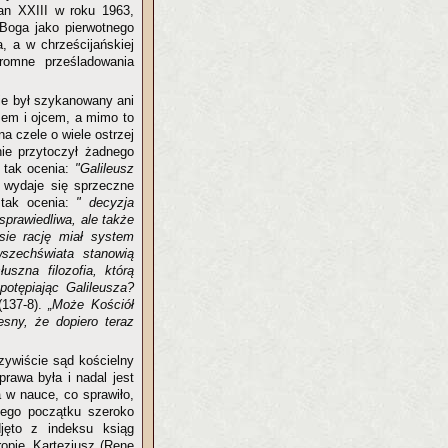
an XXIII w roku 1963,
 Boga jako pierwotnego
, a w chrześcijańskiej
romne prześladowania
nie był szykanowany ani
żem i ojcem, a mimo to
a czele o wiele ostrzej
nie przytoczył żadnego
 tak ocenia:
"Galileusz
 wydaje się sprzeczne
 tak ocenia:
" decyzja
sprawiedliwa, ale także
ie rację miał system
wszechświata stanowią
uszna filozofia, którą
potępiając Galileusza?
137-8).
„Może Kościół
sny, że dopiero teraz
zywiście sąd kościelny
prawa była i nadal jest
a w nauce, co sprawiło,
ego początku szeroko
jęto z indeksu ksiąg
opie, Kartezjusz (Rene