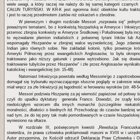
wiele uwagi, a który raczej nie należy do tej samej kategorii czarnych ka
CAŁUN TURYŃSKI. W KR-K jest ogromna ilość obiektów kultu trakt
i jest to raczej przedmiotem żartów niż oskarżeń o zbrodnie.
W pierwszym i drugim rozdziale Messori „rozprawia się" je
poważnymi tematami, bo z konkwistą hiszpańską w Ameryce i Inkwizyc
przemoc zbrojna konkwisty w Ameryce Środkowej i Południowej była incy
to wyzwalanie plemion indiańskich z potwornej tyrani Inków lub 
wspomagały Hiszpanów w zbrojnej walce wyzwoleńczej. Jego zdaniem
Indian jako równych sobie. Nie zakładali kolonii, tylko prowincje kr
Ameryki Północnej przez ewangelickich Anglosasów, to była okropn
traktowano jako niższy gatunek i prawie wytrzebiono. Jak się dowia
traktowanie tubylców przez Hiszpanów" i złe przez Anglosasów wynikało
katolickiej i ewangelickiej (str. 15-48).
Natomiast Inkwizycja powstała według Messorie'go z zapotrzebowa
domagał się trybunału wyznaczającego słuszne poglądy w zakresie wiar
miał wręcz za złe Inkwizycji jej łagodność w ferowaniu wyroków (str. 48-5
Messori podziwia Hiszpanię za jej wierność papieżowi od połowy 
czyli do upadku dyktatury generała Franco. Dowodzi, że rządy kró
niedościgłym wzorcem dla innych monarchii (szczególnie niekatol
moralności, dbałości o biednych itd. Przechodząc do czasów bardziej 
nad tym, że do tej pory tak mało pomordowanych w czasie hiszpańskie
wyniesiono na ołtarze.
W rozdziale III, poświęconym kwestii „Rewolucja Francusk
stwierdza, że prawa człowieka proklamowali masoni w XVIII w i urzę
Autor przypomina, że Kościół odrzucił Deklarację Praw Człowieka i 