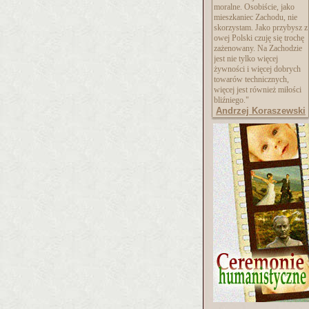
moralne. Osobiście, jako
mieszkaniec Zachodu, nie
skorzystam. Jako przybysz z
owej Polski czuję się trochę
zażenowany. Na Zachodzie
jest nie tylko więcej
żywności i więcej dobrych
towarów technicznych,
więcej jest również miłości
bliźniego."
Andrzej Koraszewski