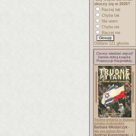
skoczy się w 2026?
Raczej tak
Chyba tak
Nie wiem
Chyba nie
Raczej nie
Oddano 121 głosów.
Chcesz wiedzieć więcej?
Zamów dobrą książkę.
Propozycje Racjonalisty:
Trudne pytania w dialogu
polsko-żydowskim
Barbara Włodarczyk -
Nie ma jednej Rosji
Andrzej Koraszewski -
I