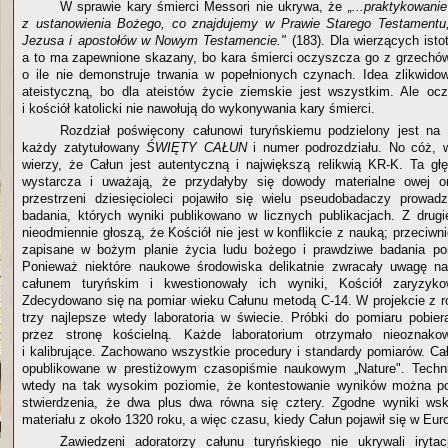
W sprawie kary śmierci Messori nie ukrywa, że
„...praktykowani
z ustanowienia Bożego, co znajdujemy w Prawie Starego Testamentu
Jezusa i apostołów w Nowym Testamencie."
(183). Dla wierzących isto
a to ma zapewnione skazany, bo kara śmierci oczyszcza go z grzechów
o ile nie demonstruje trwania w popełnionych czynach. Idea zlikwidow
ateistyczną, bo dla ateistów życie ziemskie jest wszystkim. Ale ocz
i kościół katolicki nie nawołują do wykonywania kary śmierci.
Rozdział poświęcony całunowi turyńskiemu podzielony jest na 
każdy zatytułowany
ŚWIĘTY CAŁUN
i numer podrozdziału. No cóż, w
wierzy, że Całun jest autentyczną i największą relikwią KR-K. Ta gł
wystarcza i uważają, że przydałyby się dowody materialne owej or
przestrzeni dziesięcioleci pojawiło się wielu pseudobadaczy prowad
badania, których wyniki publikowano w licznych publikacjach. Z drug
nieodmiennie głoszą, że Kościół nie jest w konflikcie z nauką; przeciw
zapisane w bożym planie życia ludu bożego i prawdziwe badania p
Ponieważ niektóre naukowe środowiska delikatnie zwracały uwagę 
całunem turyńskim i kwestionowały ich wyniki, Kościół zaryzykow
Zdecydowano się na pomiar wieku Całunu metodą C-14. W projekcie z ro
trzy najlepsze wtedy laboratoria w świecie. Próbki do pomiaru pobier
przez stronę kościelną. Każde laboratorium otrzymało nieoznako
i kalibrujące. Zachowano wszystkie procedury i standardy pomiarów. Ca
opublikowane w prestiżowym czasopiśmie naukowym „Nature". Techn
wtedy na tak wysokim poziomie, że kontestowanie wyników można po
stwierdzenia, że dwa plus dwa równa się cztery. Zgodne wyniki ws
materiału z około 1320 roku, a więc czasu, kiedy Całun pojawił się w Euro
Zawiedzeni adoratorzy całunu turyńskiego nie ukrywali irytac