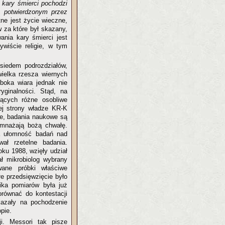
e kary śmierci pochodzi
, potwierdzonym przez
tne jest życie wieczne,
 za które był skazany,
ania kary śmierci jest
ywiście religie, w tym
siedem podrozdziałów,
ielka rzesza wiernych
ęboka wiara jednak nie
yginalności. Stąd, na
zących różne osobliwe
iej strony władze KR-K
nie, badania naukowe są
omnażają bożą chwałę.
na ułomność badań nad
ał rzetelne badania.
ku 1988, wzięły udział
ał mikrobiolog wybrany
wane próbki właściwe
łe przedsięwzięcie było
ika pomiarów była już
równać do kontestacji
kazały na pochodzenie
pie.
ji. Messori tak pisze