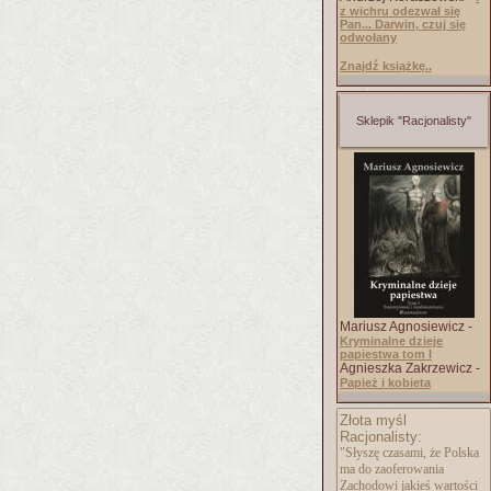
z wichru odezwał się
Pan... Darwin, czuj się
odwołany
Znajdź książkę..
Sklepik "Racjonalisty"
Mariusz Agnosiewicz -
Kryminalne dzieje
papiestwa tom I
Agnieszka Zakrzewicz -
Papież i kobieta
Złota myśl
Racjonalisty:
"Słyszę czasami, że Polska
ma do zaoferowania
Zachodowi jakieś wartości