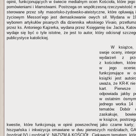
opinii, funkcjonujących w świecie medialnym ocen Kościoła, które jeg
pomówieniami i kłamstwami. Postrzega on współczesną rzeczywistość me
sterowane przez siły masońsko-żydowsko-ateistyczne, które opluwają
życiowym Messori’ego jest demaskowanie owych sił. Wydana w 19
wyborem artykułów pisanych dla dziennika włoskiego
Vivaio,
przetłum
przez ks. Antoniego Kajzerka, wydana przez Księgarnię św. Jacka, Kato
wydaje się być o tyle istotne, że jest to autor, który odcisnął szczeg
publicystyce katolickiej.
W książce, 
swoje oceny, interp
wydarzeń z prze
z kościołem, któr
w jego ocenie,
funkcjonujące w op
książki jest autoi
uważa, że KR-K nie
kart. Pierwsze 
odpowiada jakby p
w ostatnim ósmym
jednego worka 14 r
tematów. Dobór 
zaskakuje, bow
w książce, postrzeg
kwestie, które funkcjonują w opinii powszechnej jako czarne karty;
hiszpańska i inkwizycja omawiane w dwu pierwszych rozdziałach,
(rozdział IV) i rozdział V: NAZIZM A KOŚCIÓŁ. Ciekawym tematem, kt