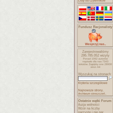
Listy od czytelników
Fundusz Racjonalisty
Wesprzyj nas..
Zarejestrowaliśmy
295.785.052
wizyty
Ponad 1062 autorów
napisało
dla nas 7343
tekstów.
Zajęłyby one 28930
stron A4
Wyszukaj na stronach:
Kryteria szczegółowe
Najnowsze strony..
Archiwum streszczeń..
Ostatnie wątki Forum
:
iluzja wolności
Wzór na liczby
parzyste i nie par..