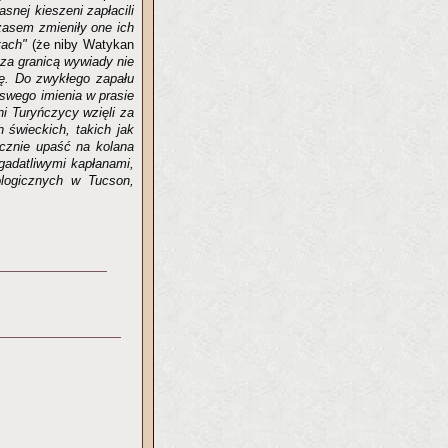
snej kieszeni zapłacili
zasem zmieniły one ich
tach"
(że niby Watykan
 za granicą wywiady nie
ię. Do zwykłego zapału
swego imienia w prasie
i Turyńczycy wzięli za
 świeckich, takich jak
ycznie upaść na kolana
gadatliwymi kapłanami,
ologicznych w Tucson,