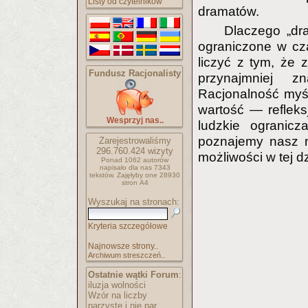
Listy od czytelników
dramatów.
Dlaczego „dr
ograniczone w cza
liczyć z tym, że 
Fundusz Racjonalisty
przynajmniej 
Racjonalność myśl
wartość — refleks
Wesprzyj nas..
ludzkie ogranicz
poznajemy nasz m
Zarejestrowaliśmy
296.760.424
wizyty
możliwości w tej d
Ponad 1062 autorów
napisało
dla nas 7343
tekstów.
Zajęłyby one 28930
stron A4
Wyszukaj na stronach:
Kryteria szczegółowe
Najnowsze strony..
Archiwum streszczeń..
Ostatnie wątki Forum
:
iluzja wolności
Wzór na liczby
parzyste i nie par..