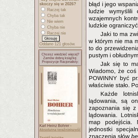
błąd i jego wspani
skoczy się w 2026?
Raczej tak
ludzie wymyślili
Chyba tak
wzajemnych kontrol
Nie wiem
ludzkie ograniczy
Chyba nie
Raczej nie
Jaki to ma zwi
w którym nie ma m
Oddano 121 głosów.
to do przewidzeni
pustym i obłudnym
Chcesz wiedzieć więcej?
Zamów dobrą książkę.
Propozycje Racjonalisty:
Jak się to m
Wiadomo, że coś b
POWINNY być prze
właściwie stało. P
Każde lotni
lądowania, są on
zapoznania się z
lądowania. Lotni
map podejścia. N
Karl Heinz Bohrer -
jednostki specja
Absolutna teraźniejszość
znaczenia słów
be
Znajdź książkę..