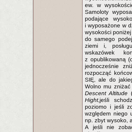
ew. w wysokościo
Samoloty wyposa
podające wysoko
i wyposażone w dź
wysokości poniżej
do samego podejś
ziemi i, posług
wskazówek kon
z opublikowaną (o
jednocześnie zni
rozpocząć końco
SIĘ, ale do jak
Wolno mu zniżać
Descent Altitude
(
Hight
,jeśli scho
poziomo i jeśli z
względem niego u
np. zbyt wysoko,
A jeśli nie zoba