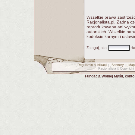
Wszelkie prawa zastrzeżo
Racjonalista.pl. Żadna c
reprodukowana ani wykorz
autorskich. Wszelkie nar
kodeksie karnym i ustawi
Zaloguj jako
:
Ha
Regulamin publikacji
Bannery
Mapa
[
] [
] [
Racjonalista
Copyright
©
Fundacja Wolnej Myśli, kont