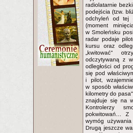
radiolatarnie bez
podejścia (tzw. bli
odchyleń od tej 
(moment minięcia
w Smoleńsku posia
radar podaje pilo
kursu oraz odleg
„kwitować" otr
odczytywaną z wy
odległości od pro
się pod właściwym
i pilot, wzajemn
w sposób właściwy
kilometry do pasa"
znajduje się na w
Kontrolerzy sm
pokwitowań… Z t
wymóg używania z
Drugą jeszcze waż