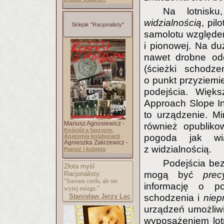
Na lotnis
widzialnością
, pi
Sklepik "Racjonalisty"
samolotu względe
i pionowej. Na du
nawet drobne odc
(ścieżki schodze
o punkt przyziemie
podejścia. Więks
Approach Slope Ind
to urządzenie. M
Mariusz Agnosiewicz -
również opubliko
Kościół a faszyzm.
pogoda jak wia
Anatomia kolaboracji
Agnieszka Zakrzewicz -
z widzialnością.
Papież i kobieta
Podejścia bez
Złota myśl
mogą być
prec
Racjonalisty:
"Sursum corda, ale nie
informację o p
wyżej mózgu."
Stanisław Jerzy Lec
schodzenia i
niep
urządzeń umożliw
wyposażeniem lot