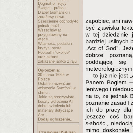
Dogmat o Trójcy
Świętej - próba l..
Diabeł tasmański i
zaraźliwy nowo..
zapobiec, ani naw
Sześcienne odchody-to
jednak możl..
być zjawiska tekt
Wszechświat
w tej dziedzinie 
przygotowany na
więce..
bardziej usilnych 
Własność, podatki i
„Act of God". Jeż
kryzys: syste..
Football i "okolice"
dobrze poznaną
oraz aktorst..
poddającą się n
zakazane jabłko z raju
meteorologicznymi
Ogłoszenia
:
30 marca 1689r w
— to już nie jest 
Polsce
Panem Bogiem — t
Ostatnio rozważam
wdrożenie Symfonii w
leniwego i niedou
chmu..
na to, że jednak 
Jakie są rzeczywiste
koszty wdrożenia AI
poznanie zasad fi
dobre szkolenia lub
ich do pracy dla
materiały dotyczące
Arc..
jeszcze coś bar
Dodaj ogłoszenie..
słabości, niedoc
mimo doskonałej 
Czy wojna USA/Iran