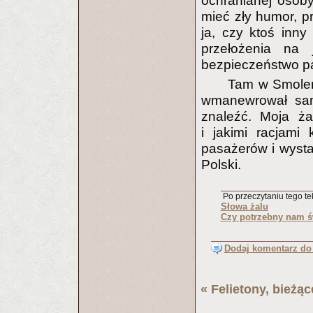
ochranianej osob
mieć zły humor, 
ja, czy ktoś inny
przełożenia na
bezpieczeństwo p
Tam w Smoleńs
wmanewrował samo
znaleźć. Moja ża
i jakimi racjami 
pasażerów i wysta
Polski.
Po przeczytaniu tego tek
Słowa żalu
Czy potrzebny nam ś
Dodaj komentarz do 
«
Felietony, bieżą