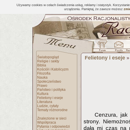
Używamy cookies w celach świadczenia usług, reklamy i statystyk. Korzystani
urządzeniu. Pamiętaj, że zawsze możesz
zmie
Felietony i eseje
Światopogląd
Religie i sekty
Biblia
Kościół i Katolicyzm
Filozofia
Nauka
Społeczeństwo
Prawo
Państwo i polityka
Kultura
Felietony i eseje
Literatura
Ludzie, cytaty
Tematy różnorodne
Cenzura, jak
Znalezione w sieci
strony. Niemożn
Współpraca
Pytania i odpowiedzi
dała mi czas na 