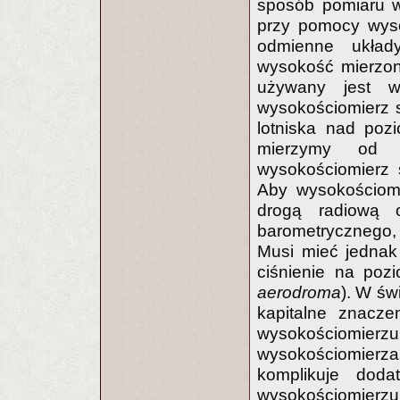
sposób pomiaru w
przy pomocy wyso
odmienne układ
wysokość mierzon
używany jest w
wysokościomierz 
lotniska nad po
mierzymy od 
wysokościomierz 
Aby wysokościomi
drogą radiową o
barometrycznego, 
Musi mieć jednak 
ciśnienie na pozi
aerodroma
). W św
kapitalne znacze
wysokościomierzu w
wysokościomierz
komplikuje doda
wysokościomierzu (