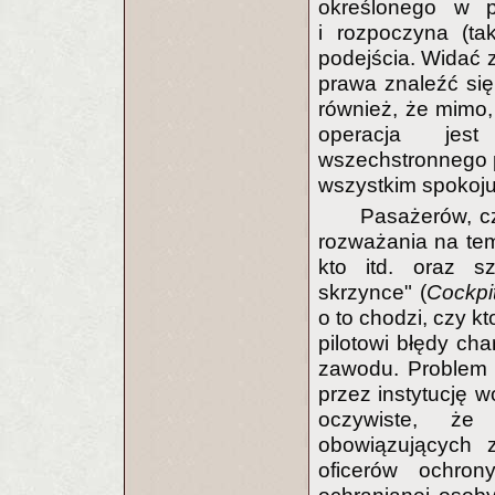
określonego w 
i rozpoczyna (ta
podejścia. Widać 
prawa znaleźć się
również, że mimo, 
operacja jes
wszechstronnego p
wszystkim spokoju
Pasażerów, c
rozważania na tema
kto itd. oraz s
skrzynce" (
Cockpi
o to chodzi, czy k
pilotowi błędy cha
zawodu. Problem 
przez instytucję 
oczywiste, że 
obowiązujących 
oficerów ochron