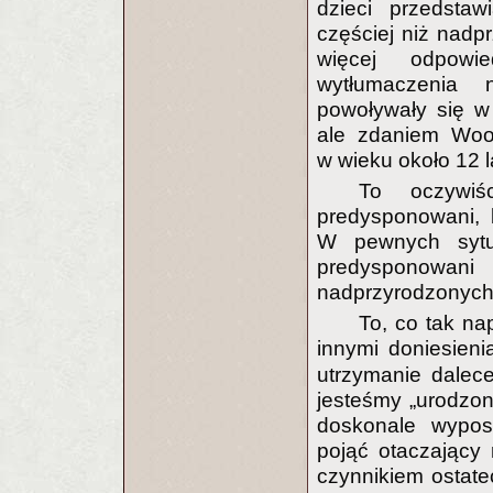
dzieci przedstaw
częściej niż nadpr
więcej odpowi
wytłumaczenia n
powoływały się w
ale zdaniem Wooll
w wieku około 12 l
To oczywi
predysponowani, 
W pewnych sytua
predysponowani
nadprzyrodzonych n
To, co tak n
innymi doniesie
utrzymanie dalec
jesteśmy „urodzo
doskonale wypos
pojąć otaczający 
czynnikiem ostat