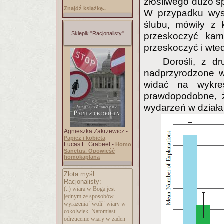
złośliwego dużo s
Znajdź książkę..
W przypadku wysp
ślubu, mówiły z 
Sklepik "Racjonalisty"
przeskoczyć kam
przeskoczyć i wted
Dorośli, z dr
nadprzyrodzone w
widać na wykre
prawdopodobne, ż
wydarzeń w działan
Agnieszka Zakrzewicz -
Papież i kobieta
Lucas L. Grabeel -
Homo
Sanctus. Opowieść
homokapłana
Złota myśl
Racjonalisty:
(..) wiara w Boga jest
jednym ze sposobów
wyrażenia "woli" wiary w
cokolwiek. Natomiast
odrzucenie wiary w żaden