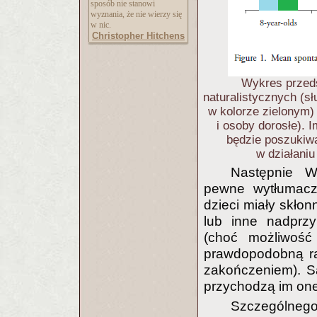
sposób nie stanowi
wyznania, że nie wierzy się
w nic.
Christopher Hitchens
Wykres przeds
naturalistycznych (sł
w kolorze zielonym) 
i osoby dorosłe). 
będzie poszukiw
w działaniu
Następnie W
pewne wytłumacze
dzieci miały skłon
lub inne nadprz
(choć możliwość 
prawdopodobną ra
zakończeniem). S
przychodzą im one
Szczególnego 