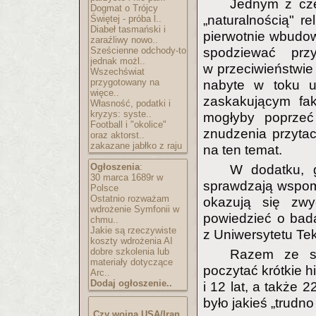
Jednym z cz
Dogmat o Trójcy
„naturalnością" re
Świętej - próba l..
Diabeł tasmański i
pierwotnie wbudow
zaraźliwy nowo..
Sześcienne odchody-to
spodziewać prz
jednak możl..
w przeciwieństwie 
Wszechświat
przygotowany na
nabyte w toku u
więce..
zaskakującym fak
Własność, podatki i
kryzys: syste..
mogłyby poprze
Football i "okolice"
znudzenia przyta
oraz aktorst..
zakazane jabłko z raju
na ten temat.
Ogłoszenia
:
W dodatku, 
30 marca 1689r w
sprawdzają wspomn
Polsce
Ostatnio rozważam
okazują się zwy
wdrożenie Symfonii w
powiedzieć o bada
chmu..
Jakie są rzeczywiste
z Uniwersytetu Te
koszty wdrożenia AI
dobre szkolenia lub
Razem ze sw
materiały dotyczące
poczytać krótkie h
Arc..
Dodaj ogłoszenie..
i 12 lat, a także 
było jakieś „trudn
Czy wojna USA/Iran