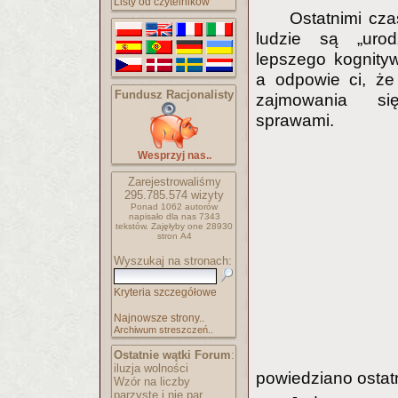
Listy od czytelników
Ostatnimi cza
ludzie są „uro
lepszego kognitywi
a odpowie ci, że
Fundusz Racjonalisty
zajmowania się
sprawami.
Wesprzyj nas..
Zarejestrowaliśmy
295.785.574
wizyty
Ponad 1062 autorów
napisało
dla nas 7343
tekstów.
Zajęłyby one 28930
stron A4
Wyszukaj na stronach:
Kryteria szczegółowe
Najnowsze strony..
Archiwum streszczeń..
Ostatnie wątki Forum
:
iluzja wolności
powiedziano ostat
Wzór na liczby
parzyste i nie par..