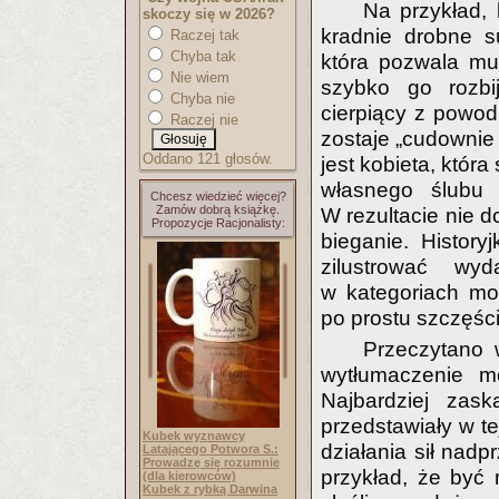
Na przykład, 
skoczy się w 2026?
kradnie drobne s
Raczej tak
Chyba tak
która pozwala m
Nie wiem
szybko go rozbij
Chyba nie
cierpiący z powod
Raczej nie
zostaje „cudownie
Oddano 121 głosów.
jest kobieta, któr
własnego ślubu 
Chcesz wiedzieć więcej?
Zamów dobrą książkę.
W rezultacie nie d
Propozycje Racjonalisty:
bieganie. History
zilustrować wy
w kategoriach mora
po prostu szczęśc
Przeczytano w
wytłumaczenie m
Najbardziej zask
przedstawiały w te
Kubek wyznawcy
działania sił nad
Latającego Potwora S.:
Prowadzę się rozumnie
przykład, że być
(dla kierowców)
Kubek z rybką Darwina