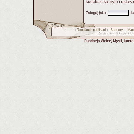
kodeksie karnym i ustawi
Zaloguj jako
:
Ha
Regulamin publikacji
Bannery
Mapa
[
] [
] [
Racjonalista
Copyright
©
Fundacja Wolnej Myśli, kont