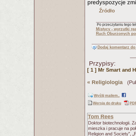
predyspozycje zmi
Źródło
Po przeczytaniu tego tek
Mistycy - wyrzutki re
Ruch Oburzonych pos
Dodaj komentarz do 
Przypisy:
[ 1 ]
Mr Smart and 
«
Religiologia
(Pub
Wyślij mailem..
Wersja do druku
PD
Tom Rees
Doktor biotechnologii.
mieszka i pracuje na poł
Religion and Society”, 