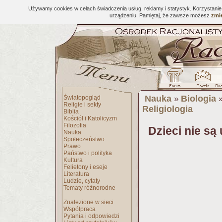
Używamy cookies w celach świadczenia usług, reklamy i statystyk. Korzystani
urządzeniu. Pamiętaj, że zawsze możesz
zmie
Nauka
Biologia
Światopogląd
»
Religie i sekty
Religiologia
Biblia
Kościół i Katolicyzm
Filozofia
Dzieci nie są
Nauka
Społeczeństwo
Prawo
Państwo i polityka
Kultura
Felietony i eseje
Literatura
Ludzie, cytaty
Tematy różnorodne
Znalezione w sieci
Współpraca
Pytania i odpowiedzi