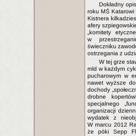
Dokładny opis
roku MŚ Katarowi 
Kistnera kilkadzie
afery szpiegowskiej
„komitety etyczn
w przestrzegan
świeczniku zawod
ostrzegania z udzi
W tej grze st
mld w każdym cyklu
pucharowym w eur
nawet wyższe doc
dochody „społeczn
drobne kopertów
specjalnego „fu
organizacji dzien
wydatek z nieob
W marcu 2012 Rad
że póki Sepp Fla