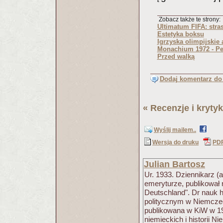
Zobacz także te strony:
Ultimatum FIFA: stra
Estetyka boksu
Igrzyska olimpijskie
Monachium 1972 - Pe
Przed walką
Dodaj komentarz do 
«
Recenzje i krytyk
Wyślij mailem..
Wersja do druku
PD
Julian Bartosz
Ur. 1933. Dziennikarz 
emeryturze, publikował 
Deutschland". Dr nauk h
politycznym w Niemczech
publikowana w KiW w 19
niemieckich i historii N