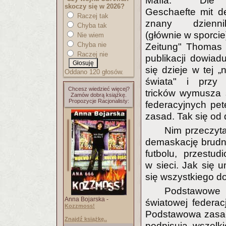
Mafia. Die 
skoczy się w 2026?
Geschaefte mit d
Raczej tak
znany dzienni
Chyba tak
(głównie w sporci
Nie wiem
Chyba nie
Zeitung" Thomas K
Raczej nie
publikacji dowiadu
się dzieje w tej „n
Oddano 120 głosów.
świata" i przy
Chcesz wiedzieć więcej?
tricków wymusza 
Zamów dobrą książkę.
Propozycje Racjonalisty:
federacyjnych pe
zasad. Tak się od 
Nim przeczyt
demaskację brudn
futbolu, przestu
w sieci. Jak się 
się wszystkiego d
Podstawowe
Anna Bojarska -
światowej federa
Kozzmoss!
Podstawowa zasad
Znajdź książkę..
podpisują wszelk