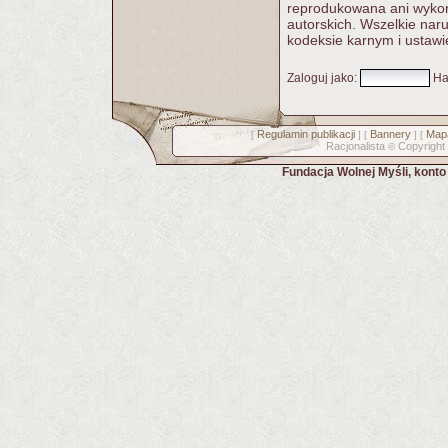
reprodukowana ani wykorz
autorskich. Wszelkie nar
kodeksie karnym i ustawi
Zaloguj jako
:
Ha
Regulamin publikacji
Bannery
Mapa
[
] [
] [
Racjonalista
Copyright
©
Fundacja Wolnej Myśli, kont