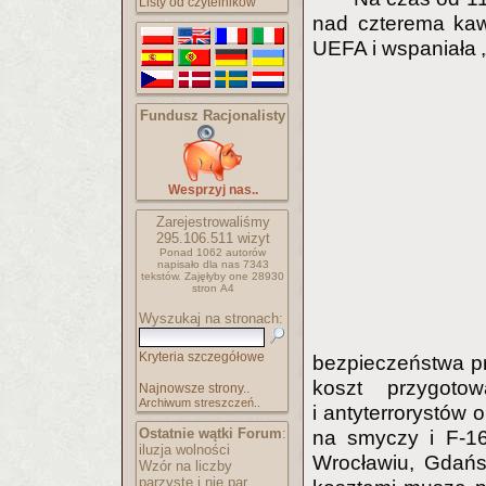
Listy od czytelników
nad czterema kaw
UEFA i wspaniała „
Fundusz Racjonalisty
Wesprzyj nas..
Zarejestrowaliśmy
295.106.511
wizyt
Ponad 1062 autorów
napisało
dla nas 7343
tekstów.
Zajęłyby one 28930
stron A4
Wyszukaj na stronach:
Kryteria szczegółowe
bezpieczeństwa pr
koszt przygotow
Najnowsze strony..
Archiwum streszczeń..
i antyterrorystów 
Ostatnie wątki Forum
:
na smyczy i F-16
iluzja wolności
Wrocławiu, Gdańs
Wzór na liczby
parzyste i nie par..