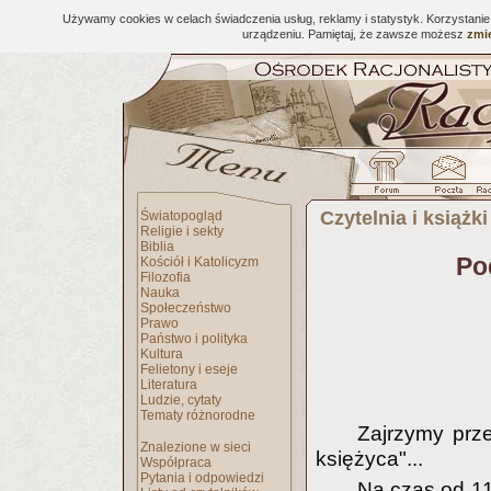
Używamy cookies w celach świadczenia usług, reklamy i statystyk. Korzystani
urządzeniu. Pamiętaj, że zawsze możesz
zmie
Czytelnia i książki
Światopogląd
Religie i sekty
Biblia
Po
Kościół i Katolicyzm
Filozofia
Nauka
Społeczeństwo
Prawo
Państwo i polityka
Kultura
Felietony i eseje
Literatura
Ludzie, cytaty
Tematy różnorodne
Zajrzymy prze
Znalezione w sieci
księżyca"...
Współpraca
Pytania i odpowiedzi
Na czas od 11