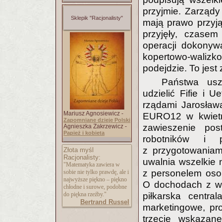
przyjmie. Zarząd
Sklepik "Racjonalisty"
mają prawo przyją
przyjęły, czasem
operacji dokonyw
kopertowo-walizk
podejdzie. To jes
Państwa usz
udzielić Fifie i U
rządami Jarosława
Mariusz Agnosiewicz -
EURO12 w kwietni
Zapomniane dzieje Polski
zawieszenie po
Agnieszka Zakrzewicz -
Papież i kobieta
robotników i 
z przygotowaniam
Złota myśl
Racjonalisty:
uwalnia wszelkie n
"Matematyka zawiera w
z personelem oso
sobie nie tylko prawdę, ale i
najwyższe piękno – piękno
O dochodach z ws
chłodne i surowe, podobne
do piękna rzeźby."
piłkarska centr
Bertrand Russel
marketingowe, pr
trzecie wskazan