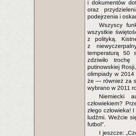
i dokumentów dot
oraz przydzielen
podejrzenia i oska
Wszyscy funk
wszystkie świętoś
z polityką. Kis
z niewyczerpal
temperaturą
50 s
zdziwiło trochę 
putinowskiej Rosji
olimpiady w 2014 
że — również za s
wybrano w 2011 ro
Niemiecki 
człowiekiem? Prz
złego człowieka! 
ludźmi. Weźcie się
futbol".
I jeszcze: „C