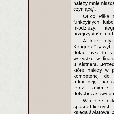
należy mnie niszc
czyniącą".
Ot co. Piłka 
funkcyjnych futbo
młodzieży, integ
przejrzystość, nadz
A także ety
Kongres Fify wybie
dotąd było to ra
wszystko w fina
u Kistnera. „Prze
które należy w p
kompetencji do 
o korupcję i naduż
teraz zmienić,
dotychczasowy po
W ulotce rek
spośród licznych r
księga światowej p