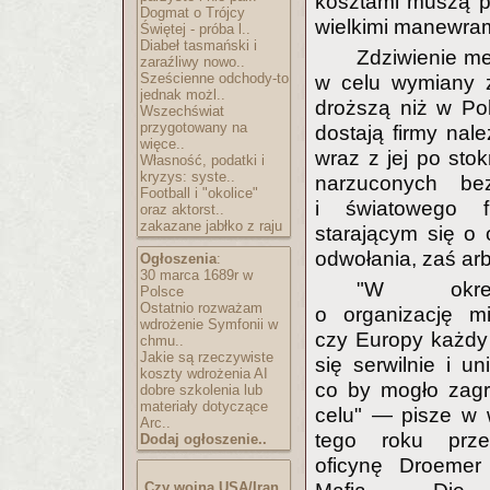
kosztami muszą pr
Dogmat o Trójcy
wielkimi manewram
Świętej - próba l..
Diabeł tasmański i
Zdziwienie m
zaraźliwy nowo..
Sześcienne odchody-to
w celu wymiany z
jednak możl..
droższą niż w Pol
Wszechświat
przygotowany na
dostają firmy nal
więce..
wraz z jej po sto
Własność, podatki i
kryzys: syste..
narzuconych bez
Football i "okolice"
i światowego f
oraz aktorst..
zakazane jabłko z raju
starającym się o
odwołania, zaś ar
Ogłoszenia
:
30 marca 1689r w
"W okre
Polsce
Ostatnio rozważam
o organizację mi
wdrożenie Symfonii w
czy Europy każdy
chmu..
Jakie są rzeczywiste
się serwilnie i un
koszty wdrożenia AI
co by mogło zagr
dobre szkolenia lub
materiały dotyczące
celu" — pisze w
Arc..
tego roku prze
Dodaj ogłoszenie..
oficynę Droemer
Czy wojna USA/Iran