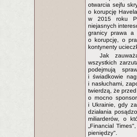
otwarcia sejfu sk
o korupcję Havela
w 2015 roku Pla
niejasnych interes
granicy prawa a 
o korupcję, o pr
kontynenty ucieczk
Jak zauważa
wszystkich zarzut
podejmują spra
i świadkowie nag
i nasłuchami, zap
twierdzą, że przed
o mocno sponsor
i Ukrainie, gdy 
działania posądz
miliarderów, o k
„Financial Times",
pieniędzy".