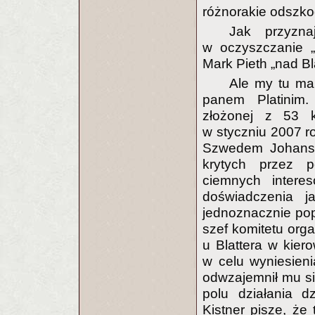
różnorakie odszk
Jak przyzna
w oczyszczanie „
Mark Pieth „nad Bla
Ale my tu mam
panem Platinim.
złożonej z 53 k
w styczniu 2007 ro
Szwedem Johans
krytych przez p
ciemnych interes
doświadczenia j
jednoznacznie popi
szef komitetu org
u Blattera w kier
w celu wyniesienia
odwzajemnił mu si
polu działania d
Kistner pisze, że