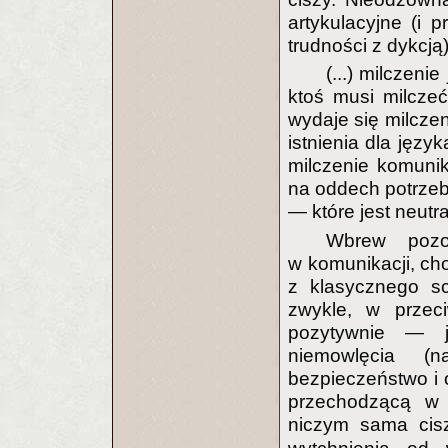
artykulacyjne (i
trudności z dykcją)
(...) milczen
ktoś musi milcze
wydaje się milcze
istnienia dla jęz
milczenie komuni
na oddech potrzeb
— które jest neutra
Wbrew pozo
w komunikacji, ch
z klasycznego s
zwykle, w przeci
pozytywnie — j
niemowlęcia (
bezpieczeństwo i o
przechodzącą w 
niczym sama ci