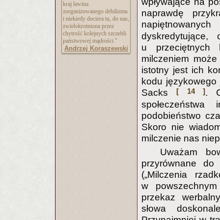
wpływające na pos
kraj lawina
zorganizowanego debilizmu
naprawdę przyk
i niekiedy dociera tu, do nas,
napiętnowanyc
zwielokrotniona przez
chytrość kolejnych szczebli
dyskredytujące,
państwowej mądrości."
u przeciętnych 
Andrzej Koraszewski
milczeniem może 
istotny jest ich k
kodu językowego j
[ 14 ]
Sacks
. 
społeczeństwa 
podobieństwo cza
Skoro nie wiadom
milczenie nas niepo
Uważam bow
przyrównane do 
(„Milczenia rza
w powszechnym o
przekaz werbaln
słowa doskonal
Przynajmniej w tra