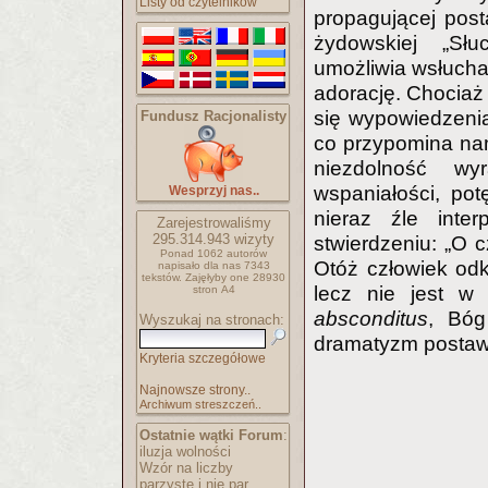
Listy od czytelników
propagującej post
żydowskiej „Słu
umożliwia wsłuchan
adorację. Chociaż 
się wypowiedzenia
Fundusz Racjonalisty
co przypomina nam
niezdolność wy
wspaniałości, pot
Wesprzyj nas..
nieraz źle inte
Zarejestrowaliśmy
295.314.943
wizyty
stwierdzeniu: „O 
Ponad 1062 autorów
Otóż człowiek od
napisało
dla nas 7343
tekstów.
Zajęłyby one 28930
lecz nie jest w
stron A4
absconditus
, Bóg
Wyszukaj na stronach:
dramatyzm postaw
Kryteria szczegółowe
Najnowsze strony..
Archiwum streszczeń..
Ostatnie wątki Forum
:
iluzja wolności
Wzór na liczby
parzyste i nie par..