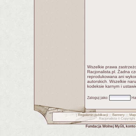
Wszelkie prawa zastrzeżo
Racjonalista.pl. Żadna c
reprodukowana ani wykorz
autorskich. Wszelkie nar
kodeksie karnym i ustawi
Zaloguj jako
:
Ha
Regulamin publikacji
Bannery
Mapa
[
] [
] [
Racjonalista
Copyright
©
Fundacja Wolnej Myśli, kont