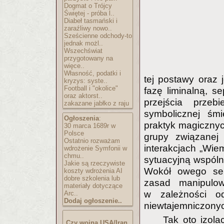
Dogmat o Trójcy
Świętej - próba l..
Diabeł tasmański i
zaraźliwy nowo..
Sześcienne odchody-to
jednak możl..
Wszechświat
przygotowany na
więce..
Własność, podatki i
tej postawy oraz 
kryzys: syste..
Football i "okolice"
fazę liminalną, s
oraz aktorst..
przejścia przeb
zakazane jabłko z raju
symbolicznej śmi
Ogłoszenia
:
praktyk magicznyc
30 marca 1689r w
Polsce
grupy związanej
Ostatnio rozważam
interakcjach „Wi
wdrożenie Symfonii w
chmu..
sytuacyjną wspóln
Jakie są rzeczywiste
Wokół owego sekr
koszty wdrożenia AI
dobre szkolenia lub
zasad manipulo
materiały dotyczące
w zależności o
Arc..
Dodaj ogłoszenie..
niewtajemniczony
Tak oto izol
Czy wojna USA/Iran