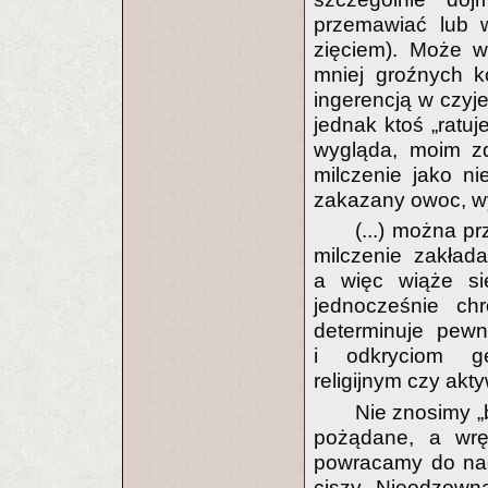
przemawiać lub w
zięciem). Może wt
mniej groźnych k
ingerencją w czyje
jednak ktoś „ratuj
wygląda, moim z
milczenie jako ni
zakazany owoc, wy
(...) można pr
milczenie zakład
a więc wiąże si
jednocześnie chr
determinuje pewne
i odkryciom geo
religijnym czy ak
Nie znosimy „
pożądane, a wrę
powracamy do nada
ciszy. Nieodzown