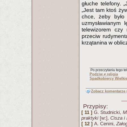
głuche telefony. 
„Jest tam ktoś żyw
chce, żeby było
uzmysławianym lę
telewizorem czy 
przeciw rudyment
krzątanina w oblic
Po przeczytaniu tego tek
Podziw ≠ religia
Spadkobiercy Wielk
Zobacz komentarze (
Przypisy:
[ 11 ]
G. Studnicki,
M
praktyki
[w:],
Cisza i 
[ 12 ]
A. Cenini,
Zało