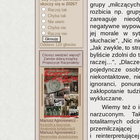
grupy „milczącyc
skoczy się w 2026?
Raczej tak
rozbicia np. gru
Chyba tak
zareaguje nieo
Nie wiem
negatywne wypowi
Chyba nie
jej morale w syt
Raczej nie
słuchacie", „Nic n
Oddano 120 głosów.
„Jak zwykle, to st
byliście zdolni do
Chcesz wiedzieć więcej?
Zamów dobrą książkę.
raczej…", „Dlac
Propozycje Racjonalisty:
pojedyncze osob
niekontaktowe, ni
ignoranci, ponur
zakłopotanie tudz
wykluczane.
Wiemy też o 
narzuconym. T
totalitarnych od
Mariusz Agnosiewicz -
Kościół a faszyzm.
przemilczające
Anatomia kolaboracji
Mariusz Agnosiewicz -
i reinterpretując
Heretyckie dziedzictwo