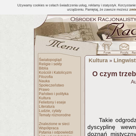
Używamy cookies w celach świadczenia usług, reklamy i statystyk. Korzystani
urządzeniu. Pamiętaj, że zawsze możesz
zmie
Kultura
Lingwis
Światopogląd
»
Religie i sekty
Biblia
O czym trzeb
Kościół i Katolicyzm
Filozofia
Nauka
Au
Społeczeństwo
Prawo
Państwo i polityka
Kultura
Felietony i eseje
Literatura
Ludzie, cytaty
Tematy różnorodne
Takie odgrodz
Znalezione w sieci
dyscyplinę wewn
Współpraca
Pytania i odpowiedzi
doznań mistyczny