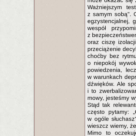
może okazać się 
Ważniejszym tes
z samym sobą". O
egzystencjalnej, 
wespół przypomi
z bezpieczeństwem
oraz ciszę izolac
przeciążenie decyb
choćby bez rytmu
o niepokój wywo
powiedzenia, le
w warunkach depry
dźwięków. Ale spo
i to zwerbalizowa
mowy, jesteśmy wy
Stąd tak relewant
często pytamy: 
w ogóle słuchasz
wieszcz wiemy, że 
Mimo to oczekuj