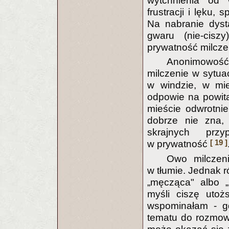
wytchnienia od 
frustracji i lęku, 
Na nabranie dyst
gwaru (nie-cis
prywatność milcze
Anonimowoś
milczenie w sytuac
w windzie, w mie
odpowie na powit
mieście odwrotnie
dobrze nie zna,
skrajnych przy
[ 19 ]
w prywatność
Owo milczen
w tłumie. Jednak 
„męcząca" albo 
myśli ciszę uto
wspominałam - g
tematu do rozmowy.