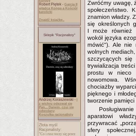
Europy
Zwróćmy uwagę, że
Robert Piętek -
Garcia II
władca Konga a Kościół
społeczeństwo. K
katolicki
znamion władzy. Z
Znajdź książkę..
się określonych g
I może również 
Sklepik "Racjonalisty"
wokół języka ezo
mówić"). Ale nie
wolnych mediach,
szczycących się 
trywializacja tre
prostu w nieco 
nowomowa. Wśró
chociażby wyparci
pięknego i młodeg
Andrzej Koraszewski -
tworzenie pamięci
I
z wichru odezwał się
Pan... Darwin, czuj się
Posługiwanie 
odwołany
Koszulka racjonalisty
aparatowi wład
przywracać „porz
Złota myśl
sfery społeczne
Racjonalisty:
"Co i rusz toczy się przez