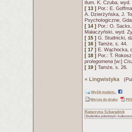
tłum. K. Czuba, wyd. 
[ 13 ]
Por.: E. Goffm
A. Dzierżyńska, J. 
Psychologiczne, Gda
[ 14 ]
Por.: O. Sacks
Małaczyński, wyd. Zy
[ 15 ]
G. Studnicki, dz
[ 16 ]
Tamże, s. 44.
[ 17 ]
E. Wąchocka, dz
[ 18 ]
Por.: T. Rokos
prolegomena
[w:]
Cis
[ 19 ]
Tamże, s. 26.
«
Lingwistyka
(Pub
Wyślij mailem..
Wersja do druku
PD
Katarzyna Szkaradnik
Studentka polonistyki i kulturo