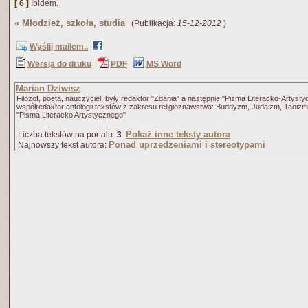
[ 6 ]
Ibidem.
«
Młodzież, szkoła, studia
(Publikacja:
15-12-2012
)
Wyślij mailem..
Wersja do druku
PDF
MS Word
Marian Dziwisz
Filozof, poeta, nauczyciel, były redaktor "Zdania" a następnie "Pisma Literacko-Artyst
współredaktor antologii tekstów z zakresu religioznawstwa: Buddyzm, Judaizm, Taoiz
"Pisma Literacko Artystycznego"
Pokaż inne teksty autora
Liczba tekstów na portalu:
3
Ponad uprzedzeniami i stereotypami
Najnowszy tekst autora: