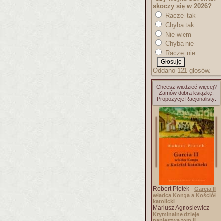
skoczy się w 2026?
Raczej tak
Chyba tak
Nie wiem
Chyba nie
Raczej nie
Oddano 121 głosów.
Chcesz wiedzieć więcej?
Zamów dobrą książkę.
Propozycje Racjonalisty:
Robert Piętek -
Garcia II
władca Konga a Kościół
katolicki
Mariusz Agnosiewicz -
Kryminalne dzieje
papiestwa tom II