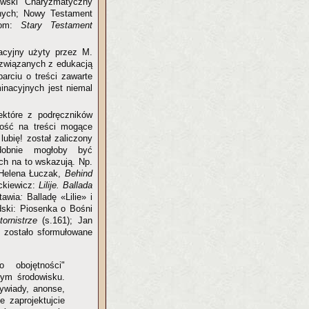
owski Charyzmatyczny
innych; Nowy Testament
niom:
Stary Testament
acyjny użyty przez M.
i związanych z edukacją
parciu o treści zawarte
inacyjnych jest niemal
ektóre z podręczników
tość na treści mogące
ubię! został zaliczony
odobnie mogłoby być
ich na to wskazują. Np.
 Helena Łuczak,
Behind
ckiewicz:
Lilije. Ballada
tawia
:
Balladę «Lilie» i
odski: Piosenka o Bośni
tornistrze
(s.161); Jan
; zostało sformułowane
 obojętności"
zym środowisku.
ywiady, anonse,
e zaprojektujcie