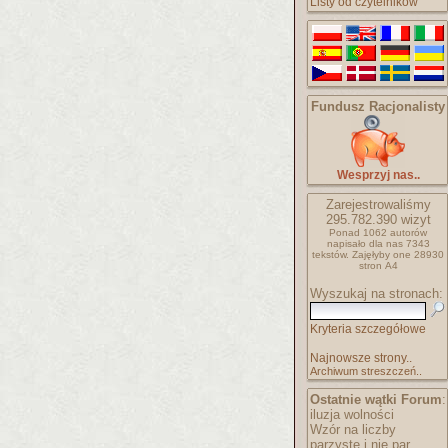
Listy od czytelników
Fundusz Racjonalisty
Wesprzyj nas..
Zarejestrowaliśmy
295.782.390
wizyt
Ponad 1062 autorów
napisało
dla nas 7343
tekstów.
Zajęłyby one 28930
stron A4
Wyszukaj na stronach:
Kryteria szczegółowe
Najnowsze strony..
Archiwum streszczeń..
Ostatnie wątki Forum
:
iluzja wolności
Wzór na liczby
parzyste i nie par..