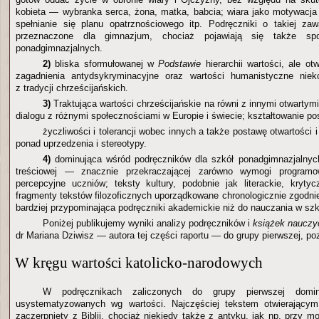
kobieta — wybranka serca, żona, matka, babcia; wiara jako motywacja d
spełnianie się planu opatrznościowego itp. Podręczniki o takiej zaw
przeznaczone dla gimnazjum, chociaż pojawiają się także spo
ponadgimnazjalnych.
2)
bliska sformułowanej w
Podstawie
hierarchii wartości, ale ot
zagadnienia antydsykryminacyjne oraz wartości humanistyczne niek
z tradycji chrześcijańskich.
3)
Traktująca wartości chrześcijańskie na równi z innymi otwartymi
dialogu z różnymi społecznościami w Europie i świecie; kształtowanie po
życzliwości i tolerancji wobec innych a także postawę otwartości 
ponad uprzedzenia i stereotypy.
4)
dominująca wśród podręczników dla szkół ponadgimnazjalnych
treściowej — znacznie przekraczającej zarówno wymogi programo
percepcyjne uczniów; teksty kultury, podobnie jak literackie, krytyc
fragmenty tekstów filozoficznych uporządkowane chronologicznie zgodnie
bardziej przypominająca podręczniki akademickie niż do nauczania w szko
Poniżej publikujemy wyniki analizy podręczników i
książek nauczy
dr Mariana Dziwisz — autora tej części raportu — do grupy pierwszej, poz
W kręgu wartości katolicko-narodowych
W podręcznikach zaliczonych do grupy pierwszej domi
usystematyzowanych wg wartości. Najczęściej tekstem otwierający
zaczerpnięty z Biblii, chociaż niekiedy także z antyku, jak np. przy