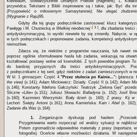
Kleinbaum, Stowarzyszenie Umarłych Poetów (fragment); L. Kołak
przywódca; Tekstami z Biblii inspirowane są i takie, jak: Być dla 
(Przypowieść o miłosier
nym Samarytaninie);
Nie ulegać złudze
(Wygnanie z Raju)
95
.
Gdyby dla tej grupy podręczników zastosować klucz kategoryz
[ 3 ]
Pawłęgę i M. Chustecką w
Wielkiej nieobecnej
, dla zbadania treśc
antydyskryminacyjną, to wyniki niewiele by się zmieniły. Nabycie, w o
w tych podręcznikach i proponowane zadania, kompetencji antydyskrym
niemożliwe.
Zdarza się, że niektóre z programów nauczania, lub nawet ni
poprzez ogólnie sformułowane hasła lub zadania, wskazują na otwar
kształtować postawy wolne od ksenofobii. Z tych powodów program To l
do bardziej przyjaznych dla treści antydskryminacyjnych. P
z podręcznikami z tej serii, gdyż niektóre z zadań zamieszczonych w n
W kl. 1 gimnazjum: Część 4.
"Przez stulecia po Kainie...":
(plansza:
the view)
(s.141); Adam Mickiewicz: Dziady. Część II (s.142); Adam Mi
(s.146); Konstanty Ildefons Gałczyński: Teatrzyk „Zielona Gęś" przeds
Śliczne «Lilie» (s.151); Juliusz Słowacki:
Balladyna
(s. 152); Josif Br
(s.160); Kazimierz Wierzyński: Biały dzień (s. 160); Z prasy:
Kij w 
Lechoń: Święty Antoni (s.161); Anna Kamieńska:
Kain i Abel
(s. 162)
Zadanie dla Was
(s.164):
1.
Zorganizujcie dyskusję pod hasłem „Przeciwko
Przygotowania warto rozpocząć od analizy sytuacji w najbliżs
Potem zgromadźcie odpowiednie materiały z prasy (reportaże, w
fotografie). Oceńcie własne możliwości działania. W następstwi