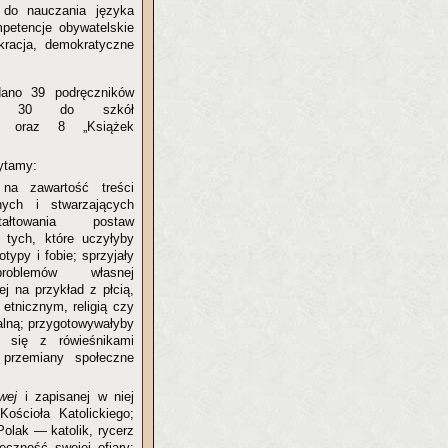
 do nauczania języka
petencje obywatelskie
kracja, demokratyczne
dano 39 podręczników
m, 30 do szkół
ch oraz 8 „Książek
ytamy:
na zawartość treści
nych i stwarzających
ałtowania postaw
z tych, które uczyłyby
typy i fobie; sprzyjały
roblemów własnej
j na przykład z płcią,
etnicznym, religią czy
ualną; przygotowywałyby
 się z rówieśnikami
, przemiany społeczne
owej
i zapisanej w niej
ościoła Katolickiego;
Polak — katolik, rycerz
czność swojej ofiary;