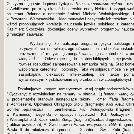
Ojczyzna sięga się do pieśni Tyrtajosa
Rzecz to naprawdę piękna
… czy 
z Achillesem, po to by ukazać bohaterskie cnoty Hektora i przygotow
na temat Rolanda a następnie śmierci Michała Wołodyjowskiego, 
w Powstaniu Warszawskim. Układ motywów i nasycenie ich treściami bibl
wśród proponujących korelację nauczania języka polskiego z kateche
Kazimierz Skoczylas, dokonując oceny wybranych programów naucza
gimnazjum zauważa:
Wydaje się, że realizacja programu języka polskiego
przyczynić się do silniejszego uświadomienia chrześcijańskich
oraz wzmocnić motywację zaangażowania się na katechezie w po
[ 1 ]
wiary
. [...] Odwołujące się do tekstów biblijnych lekcje języ
również rozbudzać zainteresowania tematyką religijną. Stąd konie
współpraca katechety i polonisty. Taka współpraca może nie tyl
zaspokajaniu ciekawości intelektualnej, ale także po
wyraźniejszym krystalizowaniu się przekonań światopoglądowych
Dominującymi kręgami tematycznymi w tej grupie podręczników 
i Ojczyzny
; z rozwinięciem na tematy:
w obronie
: 1)
honoru, wiary, o
w problematykę stanowią następujące teksty: Homer
Iliada
(fragm
z Achillesem);
Opowieści Okrągłego Stołu (fragmenty:
Król Artur,
Okrą
Schiller
Rękawiczka
; H. Sienkiewicz,
Pan Wołodyjowski
(fragmen
w Kamieńcu);
Legenda
o śpiących rycerzach; K.I. Gałczyński,
z Westerplatte; J. Kaczmarski,
Zbroja
(fragment)Szukać drogowskazów: 
(Tablice przykazań); A. Świderkówna
Prawie wszystko o Biblii
(fragme
Pawła II do młodzieży (fragment); J. Gaarder , Świat Zofii (fragm