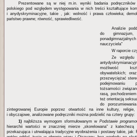
Prezentowane są w niej m.in. wyniki badania podręczników
polskiego pod względem występowania w nich treści kształtujące kom
i anydyskryminacyjne, takie , jak: wolność i prawa człowieka; demo
państwo prawne; równość, sprawiedliwość.
Analizie pod
do gimnazju
ponadgimnazjalny
nauczyciela"
W raporcie cz
Ze względu 
antydyskrymianacyj
możliwość kszt
obywatelskich; ora
przezwyciężać stereo
podejmowaniu p
tożsamości związane
rasą, pochodzeniem 
też orientacją seks
do porozumiewania
zintegrowanej Europie poprzez otwartość na inne kultury, religie
i obyczajowe, analizowane podręczniki można podzielić na cztery grupy:
1)
najbliższa wymogom sformułowanym w
Podstawie program
hierarchii wartości w znaczniej mierze „skorelowana" z katechezą K
przekazująca i utrwalająca tradycyjne wyobrażenia i postawy takie, jak: 
gotów oddać życie w obronie wiary i Ojczyzny, bez względu na skute