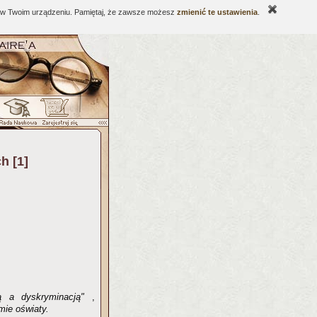
ne w Twoim urządzeniu. Pamiętaj, że zawsze możesz
zmienić te ustawienia
.
h [1]
ą a dyskryminacją"
,
mie oświaty.