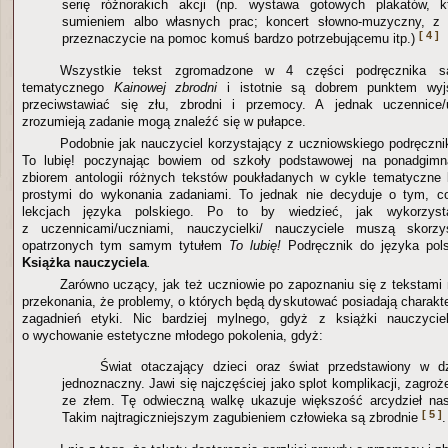
serię różnorakich akcji (np. wystawa gotowych plakatów, k
sumieniem albo własnych prac; koncert słowno-muzyczny, z 
[ 4 ]
przeznaczycie na pomoc komuś bardzo potrzebującemu itp.)
Wszystkie tekst zgromadzone w 4 części podręcznika s
tematycznego
Kainowej zbrodni
i istotnie są dobrem punktem wyj
przeciwstawiać się złu, zbrodni i przemocy. A jednak uczennice/
zrozumieją zadanie mogą znaleźć się w pułapce.
Podobnie jak nauczyciel korzystający z uczniowskiego podręczni
To lubię! poczynając bowiem od szkoły podstawowej na ponadgimna
zbiorem antologii różnych tekstów poukładanych w cykle tematyczne 
prostymi do wykonania zadaniami. To jednak nie decyduje o tym, c
lekcjach języka polskiego. Po to by wiedzieć, jak wykorzys
z uczennicami/uczniami, nauczycielki/ nauczyciele muszą skorz
opatrzonych tym samym tytułem
To lubię!
Podręcznik do języka polski
Książka nauczyciela
.
Zarówno uczący, jak też uczniowie po zapoznaniu się z tekstam
przekonania, że problemy, o których będą dyskutować posiadają charakt
zagadnień etyki. Nic bardziej mylnego, gdyż z książki nauczycie
o wychowanie estetyczne młodego pokolenia, gdyż:
Świat otaczający dzieci oraz świat przedstawiony w dz
jednoznaczny. Jawi się najczęściej jako splot komplikacji, zagroż
ze złem. Tę odwieczną walkę ukazuje większość arcydzieł nasze
[ 5 ]
Takim najtragiczniejszym zagubieniem człowieka są zbrodnie
.