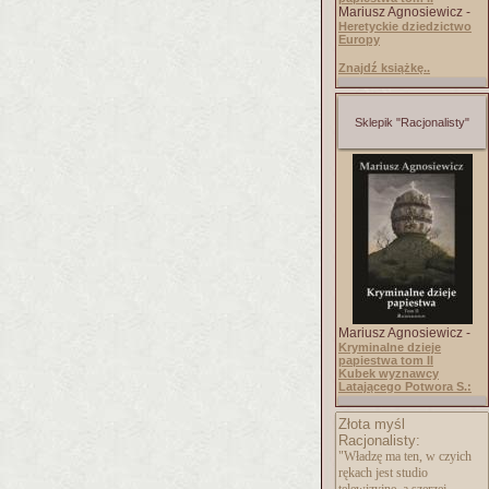
Mariusz Agnosiewicz -
Heretyckie dziedzictwo
Europy
Znajdź książkę..
Sklepik "Racjonalisty"
Mariusz Agnosiewicz -
Kryminalne dzieje
papiestwa tom II
Kubek wyznawcy
Latającego Potwora S.:
Złota myśl
Racjonalisty:
"Władzę ma ten, w czyich
rękach jest studio