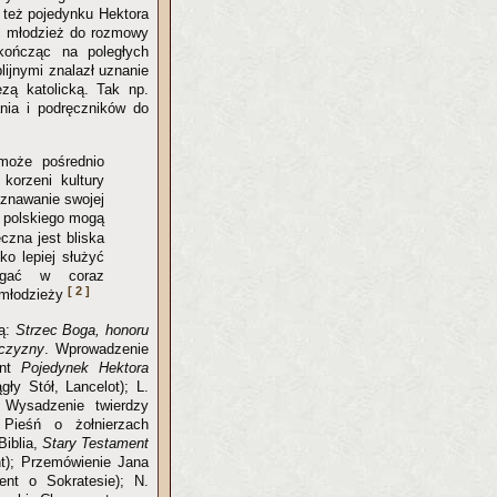
też pojedynku Hektora
ać młodzież do rozmowy
kończąc na poległych
ijnymi znalazł uznanie
zą katolicką. Tak np.
nia i podręczników do
 może pośrednio
 korzeni kultury
znawanie swojej
ka polskiego mogą
czna jest bliska
ko lepiej służyć
magać w coraz
[ 2 ]
 młodzieży
są:
Strzec Boga, honoru
jczyzny
. Wprowadzenie
ent
Pojedynek Hektora
gły Stół, Lancelot); L.
t Wysadzenie twierdzy
 Pieśń o żołnierzach
Biblia,
Stary Testament
nt); Przemówienie Jana
ent o Sokratesie); N.