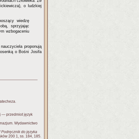
brodniach człowieka. Że
ckiewicza), o ludzkiej
noszący wiedzę
bą, sprzyjając
nym wzbogaceniu
 nauczyciela proponują
iosenką o Bośni Josifa
katecheza.
 — przedmiot język
mnazjum. Wydawnictwo
! Podręcznik do języka
ków 200 1, ss. 184, 185.