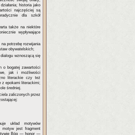
ziałania; historia jako
artości najczęściej są
radycznie dla szkół
warta także na niektóre
oniecznie wypływające
 na potrzebę rozwijania
staw obywatelskich;
i dialogu wznoszącą się
 o bogatej zawartości
we, jak i możliwości
zno literackie czy też
 z epokami literackimi;
le średniej.
ciela
zaliczonych przez
ostającej:
nuje układ motywów
m motyw jest fragment
 motywie Bóg — honor —