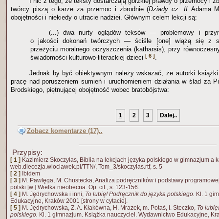
I nic z tego, że teksty dostarczają gorzkiej prawdy o przemocy i z
twórcy piszą o karze za przemoc i zbrodnie (
Dziady cz. II
Adama Mi
obojętności i niekiedy o utracie nadziei. Głównym celem lekcji są:
(...) dwa nurty oglądów teksów — problemowy i przy
o jakości dokonań twórczych — ściśle [one] wiążą się z so
przeżyciu moralnego oczyszczenia (katharsis), przy równoczes
[ 6 ]
świadomości kulturowo-literackiej dzieci
.
Jednak by być obiektywnym należy wskazać, że autorki książki
pracę nad poruszeniem sumień i uruchomieniem działania w ślad za P
Brodskiego, piętnującej obojętność wobec bratobójstwa:
1
2
3
Dalej..
Zobacz komentarze (17)..
Przypisy:
[ 1 ]
Kazimierz Skoczylas, Biblia na lekcjach języka polskiego w gimnazjum a 
web.diecezja.wloclawek.pl/TTN/, Tom_3/skoczylas.rtf, s. 5
[ 2 ]
Ibidem
[ 3 ]
M. Pawłęga, M. Chustecka, Analiza podręczników i podstawy programowej
polski [w:] Wielka nieobecna. Op. cit., s. 123-156.
[ 4 ]
M. Jędrychowska i inni,
To lubię! Podręcznik do języka polskiego.
Kl. 1 gi
Edukacyjne, Kraków 2001 [strony w cytacie].
[ 5 ]
M. Jędrychowska, Z. A. Kłakówna, H. Mrazek, m. Potaś, I. Steczko,
To lubię
polskiego.
Kl. 1 gimnazjum. Książka nauczyciel. Wydawnictwo Edukacyjne, Kra