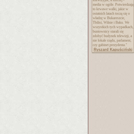
telewizyjne, a szerzej -
media w ogóle. Potwierdzają
to krwawe walki, jakie w
ostatnich latach toczą się o
władzę w Bukareszcie,
Tbilisi, Wilnie i Baku. We
wszystkich tych wypadkach,
buntownicy starali się
zdobyć budynek telewizji, a
nie lokale rządu, parlament,
czy gabinet prezydenta."
Ryszard Kapuściński