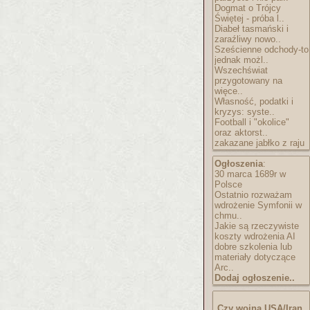
Dogmat o Trójcy
Świętej - próba l..
Diabeł tasmański i
zaraźliwy nowo..
Sześcienne odchody-to
jednak możl..
Wszechświat
przygotowany na
więce..
Własność, podatki i
kryzys: syste..
Football i "okolice"
oraz aktorst..
zakazane jabłko z raju
Ogłoszenia
:
30 marca 1689r w
Polsce
Ostatnio rozważam
wdrożenie Symfonii w
chmu..
Jakie są rzeczywiste
koszty wdrożenia AI
dobre szkolenia lub
materiały dotyczące
Arc..
Dodaj ogłoszenie..
Czy wojna USA/Iran