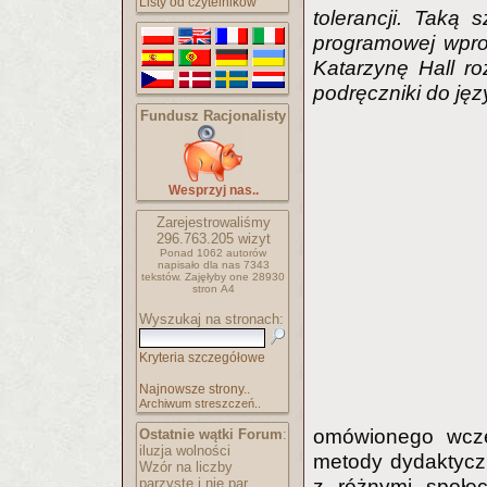
Listy od czytelników
tolerancji. Taką
programowej wpro
Katarzynę Hall r
podręczniki do jęz
Fundusz Racjonalisty
Wesprzyj nas..
Zarejestrowaliśmy
296.763.205
wizyt
Ponad 1062 autorów
napisało
dla nas 7343
tekstów.
Zajęłyby one 28930
stron A4
Wyszukaj na stronach:
Kryteria szczegółowe
Najnowsze strony..
Archiwum streszczeń..
omówionego wcześ
Ostatnie wątki Forum
:
iluzja wolności
metody dydaktyczn
Wzór na liczby
parzyste i nie par..
z różnymi społe