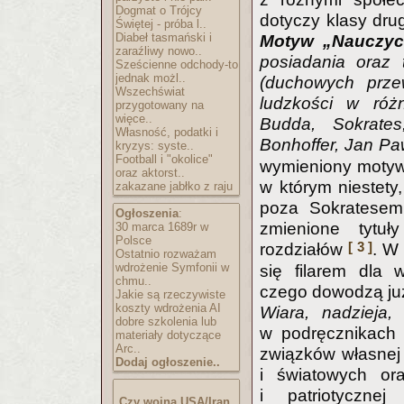
Dogmat o Trójcy
dotyczy klasy dru
Świętej - próba l..
Diabeł tasmański i
Motyw „Nauczyci
zaraźliwy nowo..
posiadania oraz 
Sześcienne odchody-to
jednak możl..
(duchowych przew
Wszechświat
ludzkości w różn
przygotowany na
więce..
Budda, Sokrates,
Własność, podatki i
Bonhoffer, Jan Paw
kryzys: syste..
Football i "okolice"
wymieniony motyw,
oraz aktorst..
w którym niestety,
zakazane jabłko z raju
poza Sokratesem
Ogłoszenia
:
zmienione tytuł
30 marca 1689r w
Polsce
[ 3 ]
rozdziałów
. W
Ostatnio rozważam
wdrożenie Symfonii w
się filarem dla 
chmu..
czego dowodzą już
Jakie są rzeczywiste
koszty wdrożenia AI
Wiara, nadzieja,
dobre szkolenia lub
w podręcznikac
materiały dotyczące
Arc..
związków własnej t
Dodaj ogłoszenie..
i światowych ora
i patriotyczne
Czy wojna USA/Iran