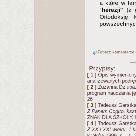
a które w ta
"
herezji"
(z g
Ortodoksję 
powszechnych,
Zobacz komentarze (
Przypisy:
[ 1 ]
Opis wymienion
analizowanych podrę
[ 2 ]
Zuzanna Dziuba,
program nauczania jęz
26
[ 3 ]
Tadeusz Garstk
Z Panem Cogito, kszt
ZNAK DLA SZKOŁY, 
[ 4 ]
Tadeusz Garstk
Z XX i XXI wieku. 1 
Kraków 1999, s. , s. 