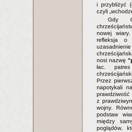
i przybliżyć 
czyli „wchodz
Gdy Gr
chrześcijań
nowej wiary.
refleksja o
uzasadnienie i
chrześcijańsk
nosi nazwę
"
łac. patre
chrześcijańsk
Przez pierwsz
napotykali n
prawdziwość 
z prawdziwym
wojny. Równ
podstaw wia
między samy
poglądów, kt