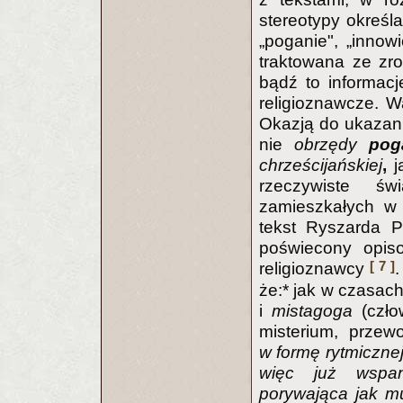
stereotypy określa
„poganie", „innowi
traktowana ze zr
bądź to informacj
religioznawcze. W
Okazją do ukazan
nie
obrzędy
pog
chrześcijańskiej
,
j
rzeczywiste świ
zamieszkałych w p
tekst Ryszarda P
poświecony opiso
[ 7 ]
religioznawcy
że:* jak w czasac
i
mistagoga
(czło
misterium, przew
w formę rytmiczne
więc już wspan
porywająca jak mu