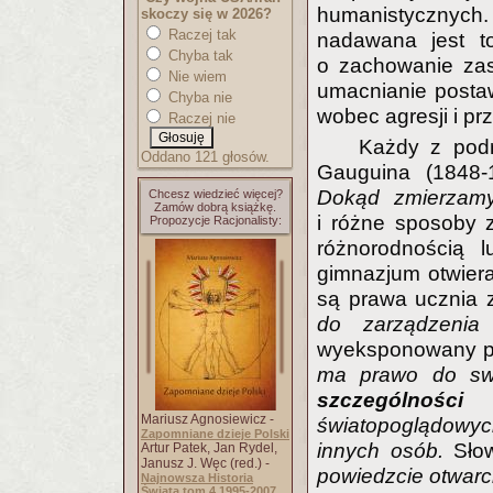
humanistycznych.
skoczy się w 2026?
Raczej tak
nadawana jest to
Chyba tak
o zachowanie za
Nie wiem
umacnianie postaw
Chyba nie
wobec agresji i pr
Raczej nie
Każdy z podr
Oddano 121 głosów.
Gauguina (1848
Dokąd zmierzam
Chcesz wiedzieć więcej?
Zamów dobrą książkę.
i różne sposoby 
Propozycje Racjonalisty:
różnorodnością l
gimnazjum otwiera
są prawa ucznia
do zarządzenia 
wyeksponowany pr
ma prawo do sw
szczególności
Mariusz Agnosiewicz -
światopoglądowyc
Zapomniane dzieje Polski
innych osób.
Sło
Artur Patek, Jan Rydel,
Janusz J. Węc (red.) -
powiedzcie otwarci
Najnowsza Historia
Świata tom 4 1995-2007