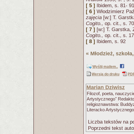
[ 5 ]
Ibidem, s. 81- 9
[ 6 ]
Włodzimierz Pa
zajęcia
[w:] T. Garst
Cogito.,
op. cit., s. 70
[ 7 ]
[w:] T. Garstka
Cogito.,
op. cit., s. 
[ 8 ]
Ibidem, s. 92
«
Młodzież, szkoła,
Wyślij mailem..
Wersja do druku
PD
Marian Dziwisz
Filozof, poeta, nauczyci
Artystycznego" Redaktor
religioznawstwa: Buddy
Literacko Artystycznego
Liczba tekstów na po
Poprzedni tekst aut