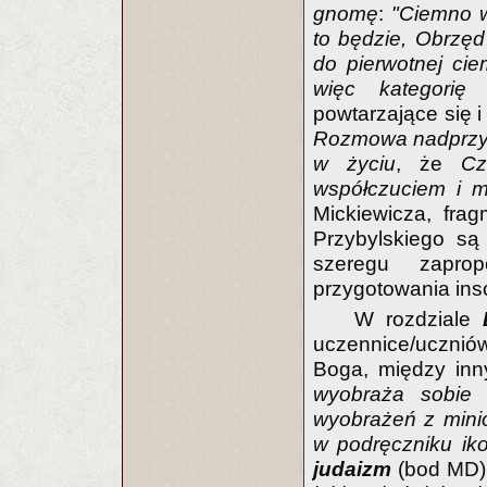
gnomę
:
"Ciemno ws
to będzie,
Obrzęd
do pierwotnej cie
więc kategorię 
powtarzające się i
Rozmowa nadprzyr
w życiu
, że
Cz
współczuciem i 
Mickiewicza, fra
Przybylskiego są
szeregu zapro
przygotowania ins
W rozdziale
uczennice/ucznió
Boga, między in
wyobraża sobie
wyobrażeń z mini
w podręczniku ikon
judaizm
(bod MD