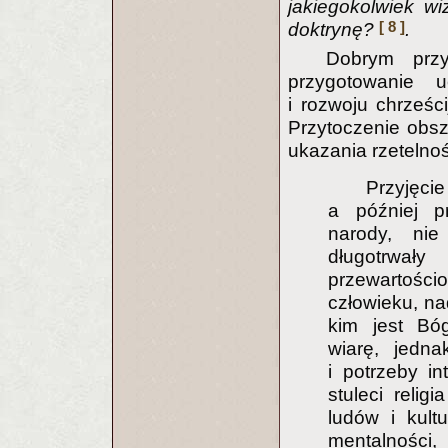
jakiegokolwiek w
[ 8 ]
doktrynę?
.
Dobrym przy
przygotowanie u
i rozwoju chrześc
Przytoczenie obsz
ukazania rzetelno
Przyjęcie
a później p
narody, ni
długotrw
przewartości
człowieku, na
kim jest Bóg
wiarę, jedn
i potrzeby i
stuleci relig
ludów i kult
mentalnośc