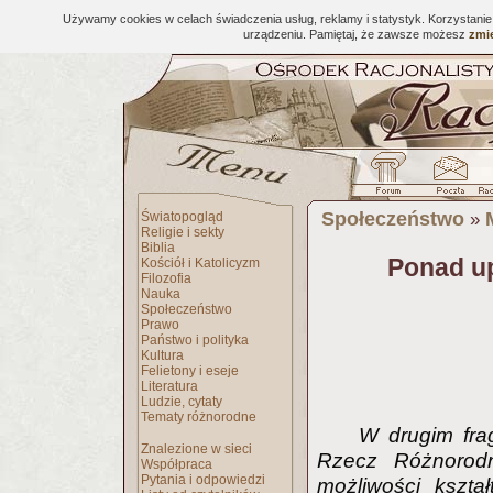
Używamy cookies w celach świadczenia usług, reklamy i statystyk. Korzystani
urządzeniu. Pamiętaj, że zawsze możesz
zmie
Społeczeństwo
Światopogląd
»
Religie i sekty
Biblia
Ponad up
Kościół i Katolicyzm
Filozofia
Nauka
Społeczeństwo
Prawo
Państwo i polityka
Kultura
Felietony i eseje
Literatura
Ludzie, cytaty
Tematy różnorodne
W drugim fra
Znalezione w sieci
Rzecz Różnorod
Współpraca
Pytania i odpowiedzi
możliwości kszta