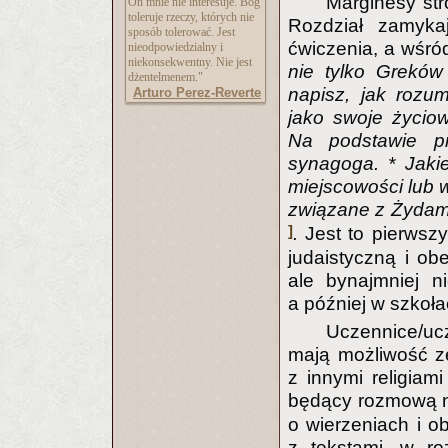
Marginesy str
On mnie nie interesuje. Bóg
toleruje rzeczy, których nie
Rozdział zamyka
sposób tolerować. Jest
ćwiczenia, a wśród
nieodpowiedzialny i
niekonsekwentny. Nie jest
nie tylko Greków
dżentelmenem."
napisz, jak rozum
Arturo Perez-Reverte
jako swoje życio
Na podstawie pr
synagoga. * Jaki
miejscowości lub w
związane z Żydami
]
.
Jest to pierwszy
judaistyczną i ob
ale bynajmniej n
a później w szkoł
Uczennice/uc
mają możliwość ze
z innymi religiami
będący rozmową 
o wierzeniach i 
z tekstami, w r