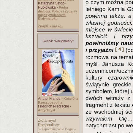
o czym można poro
Katarzyna Sztop-
Rutkowska -
Próba
letniego Kamila
Gd
dialogu. Polacy i Żydzi w
powinna także, a
międzywojennym
Białymstoku
własnej godności
Znajdź książkę..
miejsce w świecie
kształcić i pr
Sklepik "Racjonalisty"
powinniśmy naucz
[ 4 ]
i przyjaźni
(bo
rozmowa na temat
myśli Janusza Ko
uczennicom/uczni
kultury
czarown
świątynie greckie
symbolem, której 
dwóch witraży 
Anatol France -
Kościół a
Rzeczpospolita
fragment z tekst
Friedrich Nietzsche -
Antychryst
ze wschodniej śc
wzywałem Ci
Złota myśl
natychmiast po we
Racjonalisty:
"- Zapomina pan o Bogu. -