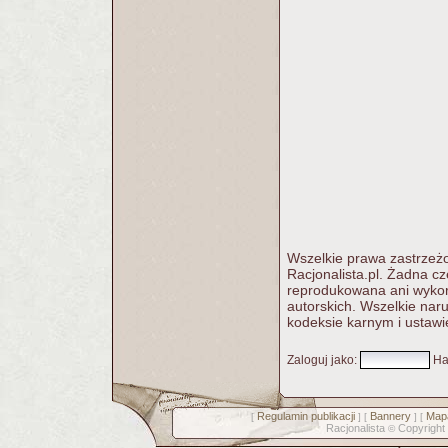
Wszelkie prawa zastrzeżo
Racjonalista.pl. Żadna c
reprodukowana ani wykorz
autorskich. Wszelkie nar
kodeksie karnym i ustawi
Zaloguj jako
:
Ha
Regulamin publikacji
Bannery
Mapa
[
] [
] [
Racjonalista
Copyright
©