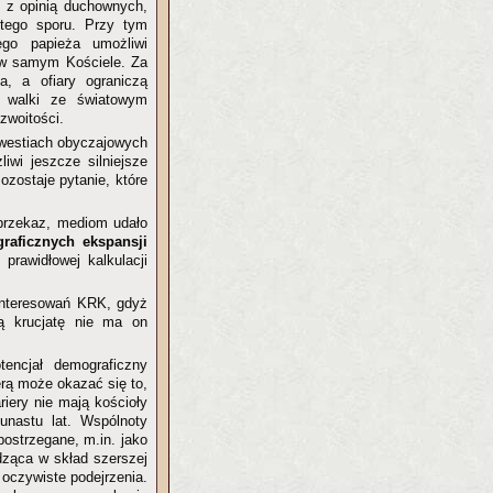
ę z opinią duchownych,
tego sporu. Przy tym
ego papieża umożliwi
e w samym Kościele. Za
a, a ofiary ograniczą
ł walki ze światowym
zwoitości.
kwestiach obyczajowych
iwi jeszcze silniejsze
ozostaje pytanie, które
 przekaz, mediom udało
raficznych ekspansji
prawidłowej kalkulacji
interesowań KRK, gdyż
ką krucjatę nie ma on
ncjał demograficzny
rą może okazać się to,
riery nie mają kościoły
kunastu lat. Wspólnoty
ostrzegane, m.in. jako
dząca w skład szerszej
 oczywiste podejrzenia.