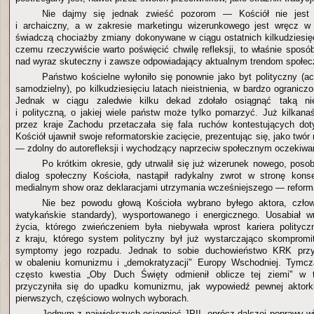
Nie dajmy się jednak zwieść pozorom — Kościół nie jest b
i archaiczny, a w zakresie marketingu wizerunkowego jest wręcz 
świadczą chociażby zmiany dokonywane w ciągu ostatnich kilkudziesięci
czemu rzeczywiście warto poświęcić chwilę refleksji, to właśnie sposó
nad wyraz skuteczny i zawsze odpowiadający aktualnym trendom społe
Państwo kościelne wyłoniło się ponownie jako byt polityczny (a
samodzielny), po kilkudziesięciu latach nieistnienia, w bardzo ograniczon
Jednak w ciągu zaledwie kilku dekad zdołało osiągnąć taką nie
i polityczną, o jakiej wiele państw może tylko pomarzyć. Już kilkanaś
przez kraje Zachodu przetaczała się fala ruchów kontestujących do
Kościół ujawnił swoje reformatorskie zacięcie, prezentując się, jako tw
— zdolny do autorefleksji i wychodzący naprzeciw społecznym oczekiwa
Po krótkim okresie, gdy utrwalił się już wizerunek nowego, poso
dialog społeczny Kościoła, nastąpił radykalny zwrot w stronę kon
medialnym show oraz deklaracjami utrzymania wcześniejszego — reforma
Nie bez powodu głową Kościoła wybrano byłego aktora, czło
watykańskie standardy), wysportowanego i energicznego. Uosabiał w
życia, którego zwieńczeniem była niebywała wprost kariera politycz
z kraju, którego system polityczny był już wystarczająco skompromi
symptomy jego rozpadu. Jednak to sobie duchowieństwo KRK przyp
w obaleniu komunizmu i „demokratyzacji" Europy Wschodniej. Tymc
często kwestia „Oby Duch Święty odmienił oblicze tej ziemi" w
przyczyniła się do upadku komunizmu, jak wypowiedź pewnej aktork
pierwszych, częściowo wolnych wyborach.
Jednym z największych osiągnięć JPII, oprócz dalszej poprawy wi