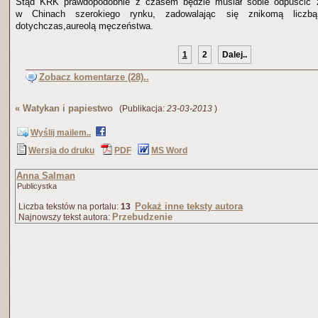
Stąd KRK prawdopodobnie z czasem będzie musiał sobie odpuścić 
w Chinach szerokiego rynku, zadowalając się znikomą liczb
dotychczas,aureolą męczeństwa.
1
2
Dalej..
Zobacz komentarze (28)..
«
Watykan i papiestwo
(Publikacja:
23-03-2013
)
Wyślij mailem..
Wersja do druku
PDF
MS Word
Anna Salman
Publicystka
Pokaż inne teksty autora
Liczba tekstów na portalu:
13
Przebudzenie
Najnowszy tekst autora: