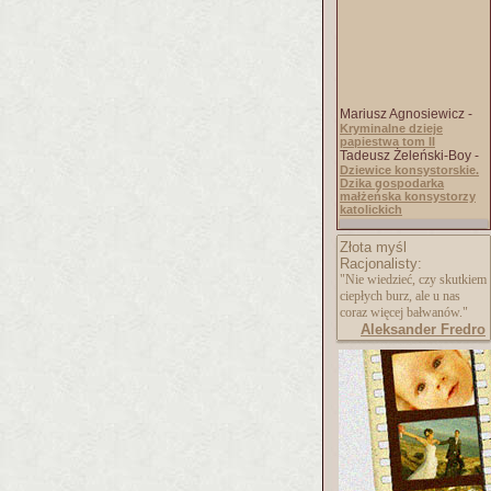
Mariusz Agnosiewicz -
Kryminalne dzieje
papiestwa tom II
Tadeusz Żeleński-Boy -
Dziewice konsystorskie.
Dzika gospodarka
małżeńska konsystorzy
katolickich
Złota myśl
Racjonalisty:
"Nie wiedzieć, czy skutkiem
ciepłych burz, ale u nas
coraz więcej bałwanów."
Aleksander Fredro