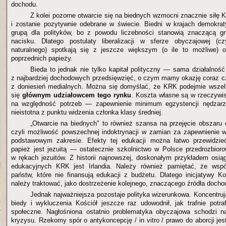
dochodu.
Z kolei pozorne otwarcie się na biednych wzmocni znacznie siłę 
i zostanie pozytywnie odebrane w świecie. Biedni w krajach demokra
grupą dla polityków, bo z powodu liczebności stanowią znaczącą g
nacisku. Dlatego postulaty liberalizacji w sferze obyczajowej (czy
naturalnego) spotkają się z jeszcze większym (o ile to możliwe)
poprzednich papieży.
Bieda to jednak nie tylko kapitał polityczny — sama działalność
z najbardziej dochodowych przedsięwzięć, o czym mamy okazję coraz c
z doniesień medialnych. Można się domyślać, że KRK podejmie wszelk
się
głównym udziałowcem tego rynku
. Koszta własne są w rzeczywi
na względność potrzeb — zapewnienie minimum egzystencji nędzarz
nieistotna z punktu widzenia członka klasy średniej.
„Otwarcie na biednych" to również szansa na przejęcie obszaru 
czyli możliwość powszechnej indoktrynacji w zamian za zapewnienie 
podstawowym zakresie. Efekty tej edukacji można łatwo przewidzi
papież jest jezuitą — ostatecznie szkolnictwo w Polsce przedrozbior
w rękach jezuitów. Z historii najnowszej, doskonałym przykładem os
edukacyjnych KRK jest Irlandia. Należy również pamiętać, że współ
państw, które nie finansują edukacji z budżetu. Dlatego inicjatywy K
należy traktować, jako dostrzeżenie kolejnego, znaczącego źródła docho
Jednak najważniejsza pozostaje polityka wizerunkowa. Koncentruj
biedy i wykluczenia Kościół jeszcze raz udowodnił, jak trafnie potra
społeczne. Nagłośniona ostatnio problematyka obyczajowa schodzi na
kryzysu. Rzekomy spór o antykoncepcję / in vitro / prawo do aborcji jes