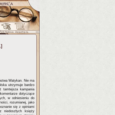
]
aństwa Watykan. Nie ma
olska utrzymuje bardzo
eż tamtejsza kampania
 komentarze dotyczące
ych, w odniesieniu do
ości, rozumianej, jako
poznanie się z opiniami
z niedoszłych księży