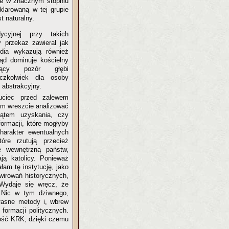
ie w znacznym stopniu
klarowaną w tej grupie
t naturalny.
dycyjnej przy takich
y przekaz zawierał jak
edia wykazują również
tąd dominuje kościelny
ający pozór głębi
aczkolwiek dla osoby
 abstrakcyjny.
ciec przed zalewem
am wreszcie analizować
ątem uzyskania, czy
formacji, które mogłyby
charakter ewentualnych
re rzutują przecież
ę wewnętrzną państw,
ją katolicy. Ponieważ
am tę instytucję, jako
wirowań historycznych,
 Wydaje się wręcz, że
. Nic w tym dziwnego,
własne metody i, wbrew
 formacji politycznych.
łość KRK, dzięki czemu
.