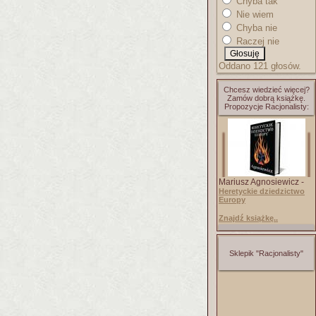
Chyba tak
Nie wiem
Chyba nie
Raczej nie
Oddano 121 głosów.
Chcesz wiedzieć więcej?
Zamów dobrą książkę.
Propozycje Racjonalisty:
Mariusz Agnosiewicz -
Heretyckie dziedzictwo
Europy
Znajdź książkę..
Sklepik "Racjonalisty"