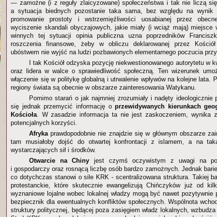
— zamożne (i z reguły zlaicyzowane) społeczeństwa i tak nie liczą si
a sytuacja biednych pozostanie taka sama, bez względu na wynik 
promowanie prostoty i wstrzemięźliwości uosabianej przez obecn
wyciszenie skandali obyczajowych, jakie miały (i wciąż mają) miejsc
winnych tej sytuacji opinia publiczna uzna poprzedników Franciszk
roszczenia finansowe, żeby w obliczu deklarowanej przez Kośció
ubóstwem nie wyjść na ludzi pozbawionych elementarnego poczucia przy
I tak Kościół odzyska pozycję niekwestionowanego autorytetu w 
oraz lidera w walce o sprawiedliwość społeczną. Ten wizerunek umożl
włączenie się w politykę globalną i utrwalenie wpływów na kolejne lata. P
regiony świata są obecnie w obszarze zainteresowania Watykanu.
Pomimo starań o jak najmniej zrozumiały i nadęty ideologicznie
się jednak przemycić informację o
przewidywanych kierunkach geog
Kościoła
. W zasadzie informacja ta nie jest zaskoczeniem, wynika z 
potencjalnych korzyści.
Afryka
prawdopodobnie nie znajdzie się w głównym obszarze za
tam musiałoby dojść do otwartej konfrontacji z islamem, a na ta
wystarczających sił i środków.
Otwarcie na Chiny
jest czymś oczywistym z uwagi na pote
i gospodarczy oraz rosnącą liczbę osób bardzo zamożnych. Jednak barie
co dotychczas stanowi o sile KRK - scentralizowana struktura. Takiej ba
protestanckie, które skutecznie ewangelizują Chińczyków już od kil
wyznaniowe lojalne wobec lokalnej władzy mogą być nawet pozytywnie p
bezpiecznik dla ewentualnych konfliktów społecznych. Wspólnota wcho
struktury politycznej, będącej poza zasięgiem władz lokalnych, wzbudza