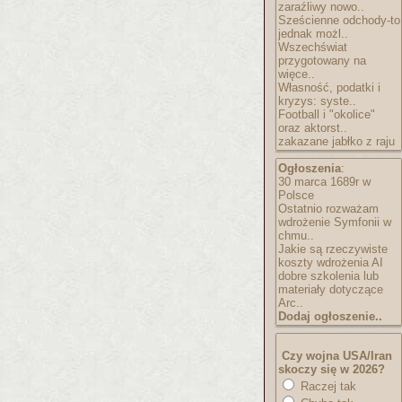
zaraźliwy nowo..
Sześcienne odchody-to
jednak możl..
Wszechświat
przygotowany na
więce..
Własność, podatki i
kryzys: syste..
Football i "okolice"
oraz aktorst..
zakazane jabłko z raju
Ogłoszenia
:
30 marca 1689r w
Polsce
Ostatnio rozważam
wdrożenie Symfonii w
chmu..
Jakie są rzeczywiste
koszty wdrożenia AI
dobre szkolenia lub
materiały dotyczące
Arc..
Dodaj ogłoszenie..
Czy wojna USA/Iran
skoczy się w 2026?
Raczej tak