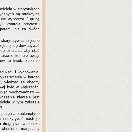
Kościoła w statystykach
tycznych są atrakcyjną
rupę wyborczą / grupę
li kontrola przyrostu
 oporem, niż za dwóch
 charytatywna to jedno
zęściej się dowiadywać
ie działania, aby stać
stości znikome z uwagi
owi to kwota zupełnie
edukacji i wychowania,
wykształcenia w bardzo
eć, wiedząc że obecny
owej było w większości
iągnięć wychowawczo —
cześnie niewiele jest
ościoła w tym zakresie
du.
ąc się na problematyce
fi odczytywać nastroje
 drugi plan w obliczu
t absolutnie marginalny