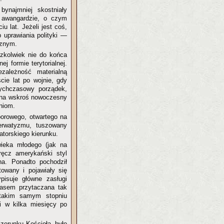
ynajmniej skostniały
w awangardzie, o czym
u lat. Jeżeli jest coś,
b uprawiania polityki —
cznym.
czkolwiek nie do końca
ej formie terytorialnej.
zależność materialną
cie lat po wojnie, gdy
tychczasowy porządek,
ór na wskroś nowoczesny
niom.
borowego, otwartego na
serwatyzmu, tuszowany
torskiego kierunku.
wieka młodego (jak na
ręcz amerykański styl
na. Ponadto pochodził
towany i pojawiały się
isuje główne zasługi
zasem przytaczana tak
 takim samym stopniu
i w kilka miesięcy po
zerunku Kościoła, było