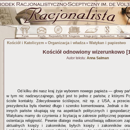
Kościół i Katolicyzm
Organizacja i władza
Watykan i papiestwo
»
»
Kościół odnowiony wizerunkowo [1
Autor tekstu:
Anna Salman
Od kilku dni nasz kraj żyje wyborem nowego papieża — głowy p
w tym nic nadzwyczajnego, gdyż jest to jedno z państw, z którymi P
ścisłe kontakty. Zdecydowanie ściślejsze, niż np. z USA, a przeci
prezydencka była również długo i szeroko komentowana. Jednak o ile
innych państw skupiają się na aspektach politycznych i gospodarcz
Watykanu mamy do czynienia z licytacją w zakresie politycznej poprawn
ostentacja religijność. Pewnie dlatego media umożliwiają odbiorcom za
aktualnych księży i zakonników, byłych księży i zakonników ora