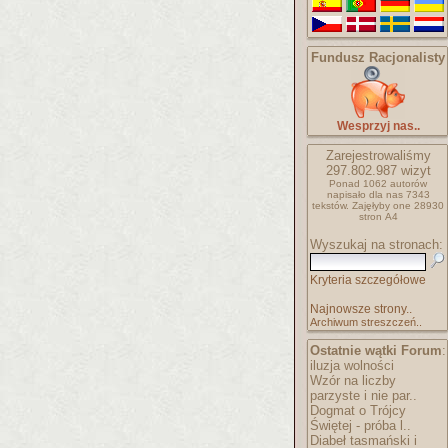
Fundusz Racjonalisty
Wesprzyj nas..
Zarejestrowaliśmy
297.802.987
wizyt
Ponad 1062 autorów
napisało
dla nas 7343
tekstów.
Zajęłyby one 28930
stron A4
Wyszukaj na stronach:
Kryteria szczegółowe
Najnowsze strony..
Archiwum streszczeń..
Ostatnie wątki Forum
:
iluzja wolności
Wzór na liczby
parzyste i nie par..
Dogmat o Trójcy
Świętej - próba l..
Diabeł tasmański i