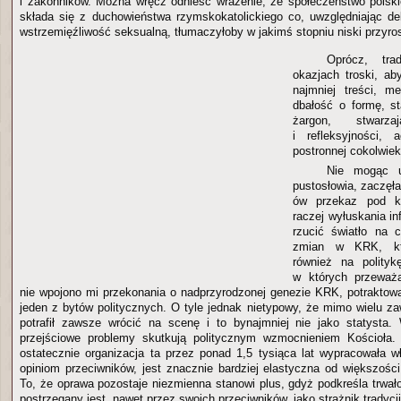
i zakonników. Można wręcz odnieść wrażenie, że społeczeństwo polsk
składa się z duchowieństwa rzymskokatolickiego co, uwzględniając de
wstrzemięźliwość seksualną, tłumaczyłoby w jakimś stopniu niski przyros
Oprócz, tra
okazjach troski, ab
najmniej treści, m
dbałość o formę, s
żargon, stwarz
i refleksyjności, 
postronnej cokolwiek
Nie mogąc u
pustosłowia, zaczęł
ów przekaz pod k
raczej wyłuskania in
rzucić światło na 
zmian w KRK, któ
również na polityk
w których przeważa
nie wpojono mi przekonania o nadprzyrodzonej genezie KRK, potraktował
jeden z bytów politycznych. O tyle jednak nietypowy, że mimo wielu za
potrafił zawsze wrócić na scenę i to bynajmniej nie jako statysta.
przejściowe problemy skutkują politycznym wzmocnieniem Kościoła
ostatecznie organizacja ta przez ponad 1,5 tysiąca lat wypracowała 
opiniom przeciwników, jest znacznie bardziej elastyczna od większości
To, że oprawa pozostaje niezmienna stanowi plus, gdyż podkreśla trwa
postrzegany jest, nawet przez swoich przeciwników, jako strażnik tradycji