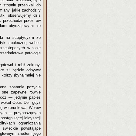
 stopniu przenikali do
miany, jakie zachodziły
kutki obserwujemy dziś
K przechodzi przez ów
lami obyczajowymi nie
ioła na sceptycyzm ze
ytyki społecznej wobec
przestępczych w łonie
 przedmiotowe patologie
otował i robił zakupy,
rę sił będzie odbywał
 którzy (bynajmniej nie
ona zostanie pozycja
ą one zapewne równie
(cóż — jedynie papież
s wokół Opus Dei, gdyż
kazę wizerunkową. Wbrew
obnych — przynoszących
ostępującej laicyzacji
itykach ograniczania
je świeckie powstające
t głównym źródłem jego