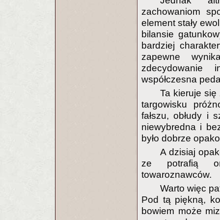
Jednak alt
zachowaniom spo
element stały ewo
bilansie gatunko
bardziej charakt
zapewne wynik
zdecydowanie i
współczesna peda
Ta kieruje si
targowisku próżn
fałszu, obłudy i 
niewybredna i bez
było dobrze opak
A dzisiaj opak
ze potrafią o
towaroznawców.
Warto więc pa
Pod tą piękną, ko
bowiem może mizer