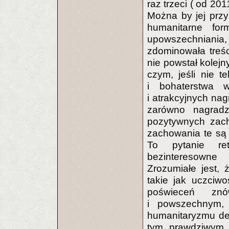
raz trzeci ( od 2
Można by jej przyk
humanitarne fo
upowszechniani
zdominowała treśc
nie powstał kolejny
czym, jeśli nie t
i bohaterstwa 
i atrakcyjnych nag
zarówno nagradz
pozytywnych zach
zachowania te są 
To pytanie re
bezinteresowne 
Zrozumiałe jest, 
takie jak uczciw
poświeceń zn
i powszechnym, 
humanitaryzmu dep
tym prawdziwym,