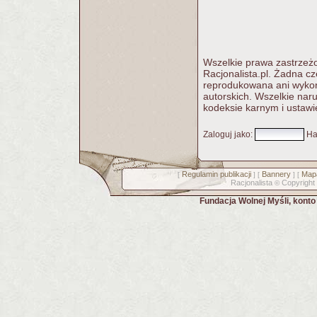
Wszelkie prawa zastrzeżo
Racjonalista.pl. Żadna c
reprodukowana ani wykorz
autorskich. Wszelkie nar
kodeksie karnym i ustawi
Zaloguj jako
:
Ha
Regulamin publikacji
Bannery
Mapa
[
] [
] [
Racjonalista
Copyright
©
Fundacja Wolnej Myśli, kont