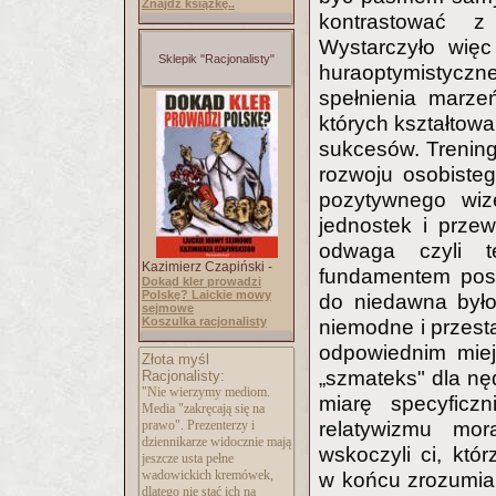
Znajdź książkę..
kontrastować z
Wystarczyło więc
Sklepik "Racjonalisty"
huraoptymistyczne
spełnienia marzeń
których kształtow
sukcesów. Trening
rozwoju osobiste
pozytywnego wiz
jednostek i przew
odwaga czyli t
Kazimierz Czapiński -
fundamentem posta
Dokąd kler prowadzi
Polskę? Laickie mowy
do niedawna było 
sejmowe
Koszulka racjonalisty
niemodne i przesta
odpowiednim miejs
Złota myśl
„szmateks" dla nęd
Racjonalisty:
"Nie wierzymy mediom.
miarę specyfic
Media "zakręcają się na
prawo". Prezenterzy i
relatywizmu mor
dziennikarze widocznie mają
wskoczyli ci, któ
jeszcze usta pełne
wadowickich kremówek,
w końcu zrozumian
dlatego nie stać ich na