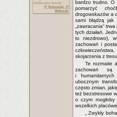
bardzo trudno. O
obiektywizm i prawdę."
P. Bukowski, P.
pomarzyć choć
Walczak
drogowskazów a ci,
sami błądzą jak 
„zawracania" trwa
tych działań. Jed
to niezdrowo), 
zachowań i posta
człowieczeństwa,
skojarzenia z tresu
Te rozmaite 
zachowań są r
i humanitarnych 
ubocznym transfo
często zmian, jaki
też bezstresowe 
o czym mogłoby z
wszelkich placów
„ Zwykły boha