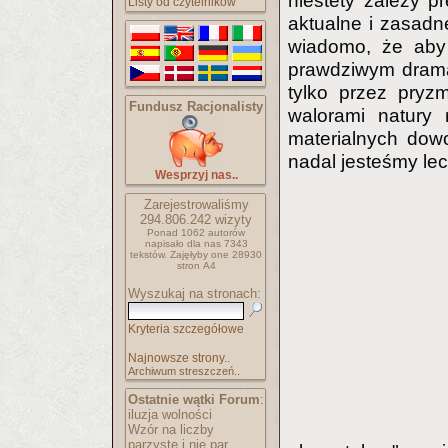
niestety zależy pr
Listy od czytelników
aktualne i zasadn
wiadomo, że aby
prawdziwym dramat
tylko przez pryzm
Fundusz Racjonalisty
walorami natury n
materialnych dow
nadal jesteśmy le
Wesprzyj nas..
Zarejestrowaliśmy
294.806.242
wizyty
Ponad 1062 autorów
napisało
dla nas 7343
tekstów.
Zajęłyby one 28930
stron A4
Wyszukaj na stronach:
Kryteria szczegółowe
Najnowsze strony..
Archiwum streszczeń..
Ostatnie wątki Forum
:
iluzja wolności
Wzór na liczby
parzyste i nie par..