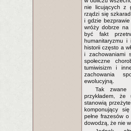
w obliczu wszecho
nie licujących z
rządzi się szkarad
i gdzie bezprawi
wróży dobrze na 
być fakt przet
humanitaryzmu i 
historii często a 
i zachowaniami s
społeczne choro
tumiwisizm i inn
zachowania spo
ewolucyjną.
Tak zwane „
przykładem, że 
stanowią przeżyte
komponujący się
pełne frazesów o 
dowodzą, że nie w