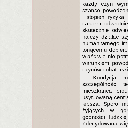
każdy czyn wym
szanse powodzeni
i stopień ryzyka 
całkiem odwrotnie
skutecznie odwie
należy działać s
humanitarnego im
tonącemu dopiero
właściwie nie potr
warunkiem powodz
czynów bohaterskic
Kondycja m
szczególności t
mieszkańca środ
usytuowaną central
lepsza. Sporo m
żyjących w gor
godności ludzkie
Zdecydowana więk