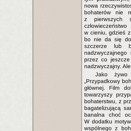
nowa rzeczywisto
bohaterów nie m
z pierwszych s
człowieczeństwo 
w cieniu, gdzieś z
bo nie da się do
szczerze lub b
nadzwyczajnego n
przez co jeszcze 
nadzwyczajny. Ale
Jako żywo 
„Przypadkowy boh
głównej. Film do
towarzyszy przy
bohaterstwu, z pr
bagatelizującą sa
banalna choć oc
W dodatku motywy
wspólnego z boha