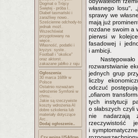
obywatelom"rzemi
Dogmat o Trójcy
własnego losu", „
Świętej - próba l..
Diabeł tasmański i
sprawy we własne
zaraźliwy nowo..
mają już prominent
Sześcienne odchody-to
jednak możl..
rozdane swoim a ws
Wszechświat
pierwsi w kolejc
przygotowany na
więce..
fasadowej i jed
Własność, podatki i
kryzys: syste..
i ambicji.
Football i "okolice"
Następował
oraz aktorst..
zakazane jabłko z raju
rozwarstwianie ek
jednych grup przy
Ogłoszenia
:
30 marca 1689r w
liczby ekonomicz
Polsce
Ostatnio rozważam
odczuć postępują
wdrożenie Symfonii w
„ofiarom transform
chmu..
Jakie są rzeczywiste
tych instytucji 
koszty wdrożenia AI
o słabszych czyli
dobre szkolenia lub
materiały dotyczące
nie nadarzają 
Arc..
rzeczywistość 
Dodaj ogłoszenie..
i symptomatyczne
rozpowszechnionych
Czy wojna USA/Iran