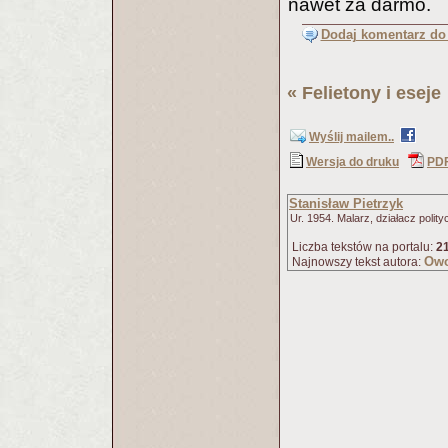
nawet za darmo.
Dodaj komentarz do 
«
Felietony i eseje
Wyślij mailem..
Wersja do druku
PD
Stanisław Pietrzyk
Ur. 1954. Malarz, działacz polity
Liczba tekstów na portalu:
2
Owo
Najnowszy tekst autora: