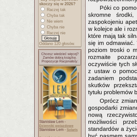
skoczy się w 2026?
Póki co pomoc
Raczej tak
skromne środki,
Chyba tak
zaspokojeniu apet
Nie wiem
Chyba nie
w kolejce ale i ro
Raczej nie
które mają tak sil
się im odmawiać.
Oddano 120 głosów.
poziom troski o 
Chcesz wiedzieć więcej?
rozmaite pozarz
Zamów dobrą książkę.
Propozycje Racjonalisty:
oczywiście tych s
z ustaw o pomocy 
zadaniem podsta
skutków przekszt
tytułu problemów 
Oprócz zmian 
gospodarki zmian
nową rzeczywist
możliwości prze
Stanisław Lem -
Dzienniki gwiazdowe
standardów a życi
Stanisław Lem -
Solaris
być pasmem samy