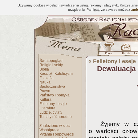
Używamy cookies w celach świadczenia usług, reklamy i statystyk. Korzystani
urządzeniu. Pamiętaj, że zawsze możesz
zmie
«
Felietony i eseje
Światopogląd
Religie i sekty
Dewaluacja 
Biblia
Kościół i Katolicyzm
Filozofia
Nauka
Społeczeństwo
Prawo
Państwo i polityka
Kultura
Felietony i eseje
Literatura
Ludzie, cytaty
Tematy różnorodne
Żyjemy w cz
Znalezione w sieci
Współpraca
o wartości człow
Pytania i odpowiedzi