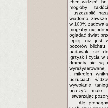
chce widzieć, bo
mogłoby zakłó
i uszczuplić nas
wiadomo, zawsze p
w 100% zadowalają
mogłaby niejedne
oglądać świat prz
lepiej, niż jest
pozorów blichtru
nadawała się do
igrzysk i życia w 
dramaty nie są m
wyreżyserowanej 
i mikrofon wni
uczuciach widz
wywołanie tanie
przeżyć małe
i stwarzając pozor
Ale propagow