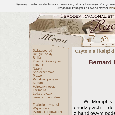
Używamy cookies w celach świadczenia usług, reklamy i statystyk. Korzystani
urządzeniu. Pamiętaj, że zawsze możesz
zmie
Czytelnia i książki
Światopogląd
Religie i sekty
Biblia
Bernard-
Kościół i Katolicyzm
Filozofia
Nauka
Społeczeństwo
Prawo
Państwo i polityka
Kultura
Felietony i eseje
Literatura
Ludzie, cytaty
Tematy różnorodne
W Memphis (
Znalezione w sieci
chodzących do 
Współpraca
Pytania i odpowiedzi
z handlowym pode