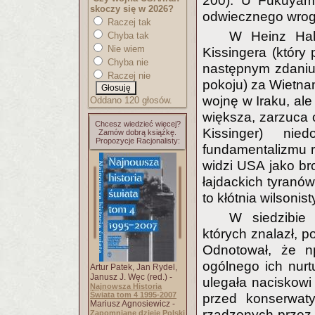
200). U Fukuyamy
skoczy się w 2026?
odwiecznego wroga 
Raczej tak
W Heinz Hal
Chyba tak
Nie wiem
Kissingera (który
Chyba nie
następnym zdaniu
Raczej nie
pokoju) za Wietna
wojnę w Iraku, ale
Oddano 120 głosów.
większa, zarzuca 
Chcesz wiedzieć więcej?
Kissinger) nie
Zamów dobrą książkę.
Propozycje Racjonalisty:
fundamentalizmu r
widzi USA jako bro
łajdackich tyranó
to kłótnia wilsonis
W siedzibie
których znalazł, 
Odnotował, że n
ogólnego ich nur
Artur Patek, Jan Rydel,
Janusz J. Węc (red.) -
ulegała naciskowi 
Najnowsza Historia
Świata tom 4 1995-2007
przed konserwaty
Mariusz Agnosiewicz -
rządzonych przez D
Zapomniane dzieje Polski