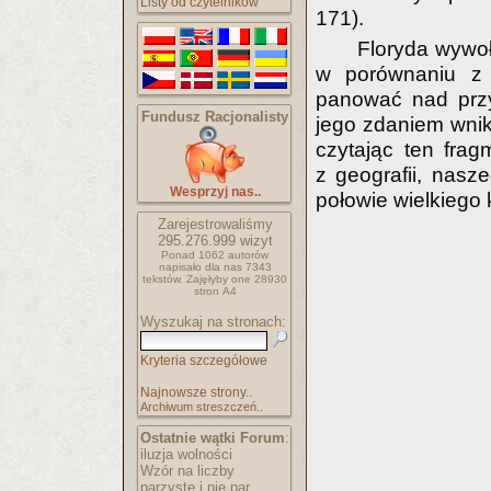
Listy od czytelników
171).
Floryda wywoł
w porównaniu z E
panować nad przyr
Fundusz Racjonalisty
jego zdaniem wnika
czytając ten frag
z geografii, nasze
Wesprzyj nas..
połowie wielkiego
Zarejestrowaliśmy
295.276.999
wizyt
Ponad 1062 autorów
napisało
dla nas 7343
tekstów.
Zajęłyby one 28930
stron A4
Wyszukaj na stronach:
Kryteria szczegółowe
Najnowsze strony..
Archiwum streszczeń..
Ostatnie wątki Forum
:
iluzja wolności
Wzór na liczby
parzyste i nie par..