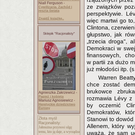
Niall Ferguson -
ze związków poza
Cywilizacja. Zachód i
reszta świata
perspektywie. Lé
Znajdź książkę..
więc martwi go to
Clintona, czerwieni
głupstwo, jak rów
Sklepik "Racjonalisty"
„trzecia droga", a
Demokraci w swej
finansowych, cho
w partii za dużo 
już młodości itp. (
Warren Beatty
chce zostać dem
brukowce zbruka
Agnieszka Zakrzewicz -
Papież i kobieta
rozmawia Lévy z 
Mariusz Agnosiewicz -
by oczernić Cl
Heretyckie dziedzictwo
Europy
Demokratów, któr
Złota myśl
Stanowi to dowód
Racjonalisty:
Allenem, który wy
Jałmużna przynosi ulgę
temu, kto ją daje, a wyrządza
uważa, że sam uo