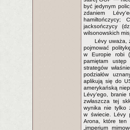
być jedynym polic
zdaniem Lévy’e
hamiltończycy; 
jacksończycy (d
wilsonowskich mis
Lévy uważa, 
pojmować polityk
w Europie robi 
pamiętam ustęp d
strategów właśni
podziałów uznany
aplikują się do U
amerykańską niep
Lévy’ego, branie 
zwłaszcza tej skł
wynika nie tylko 
w świecie. Lévy 
Arona, które te
„imperium mimow