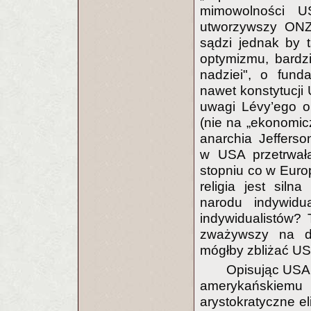
mimowolności U
utworzywszy ONZ 
sądzi jednak by t
optymizmu, bardz
nadziei", o funda
nawet konstytucji
uwagi Lévy’ego o
(nie na „ekonomiczn
anarchia Jefferson
w USA przetrwał
stopniu co w Euro
religia jest siln
narodu indywidu
indywidualistów? 
zważywszy na da
mógłby zbliżać USA 
Opisując USA 
amerykańskiemu 
arystokratyczne e