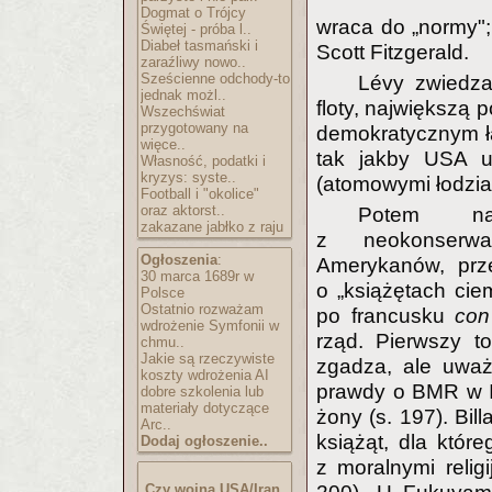
Dogmat o Trójcy
wraca do „normy";
Świętej - próba l..
Diabeł tasmański i
Scott Fitzgerald.
zaraźliwy nowo..
Sześcienne odchody-to
Lévy zwiedzał
jednak możl..
floty, największą 
Wszechświat
przygotowany na
demokratycznym ł
więce..
tak jakby USA u
Własność, podatki i
kryzys: syste..
(atomowymi łodzia
Football i "okolice"
oraz aktorst..
Potem na
zakazane jabłko z raju
z neokonserwat
Ogłoszenia
:
Amerykanów, prze
30 marca 1689r w
o „książętach cie
Polsce
Ostatnio rozważam
po francusku
con
wdrożenie Symfonii w
rząd. Pierwszy t
chmu..
Jakie są rzeczywiste
zgadza, ale uważ
koszty wdrożenia AI
prawdy o BMR w Ira
dobre szkolenia lub
materiały dotyczące
żony (s. 197). Bi
Arc..
książąt, dla któr
Dodaj ogłoszenie..
z moralnymi reli
Czy wojna USA/Iran