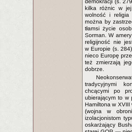
demokracji (s. 27
kilka różnic w j
wolność i religi
można by zastrzec 
tłamsi życie oso
Sorman. W ameryk
religijność nie je
w Europie (s. 28
nieco Europę prze
też zmierzają je
dobrze.
Neokonserw
tradycyjnymi kon
chcącymi po pr
ubierającym to w p
Hamiltona w XVIII
(wojna w obroni
izolacjonistom ty
oskarżający Bush
starej GOP — nie