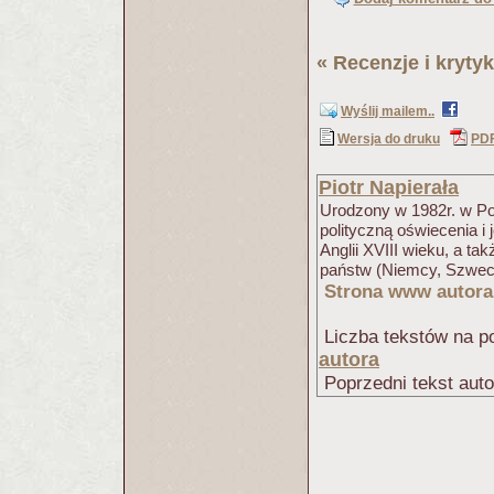
«
Recenzje i krytyk
Wyślij mailem..
Wersja do druku
PD
Piotr Napierała
Urodzony w 1982r. w Poz
polityczną oświecenia i 
Anglii XVIII wieku, a t
państw (Niemcy, Szwecja
Strona www autora
Liczba tekstów na po
autora
Poprzedni tekst aut