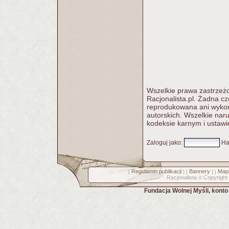
Wszelkie prawa zastrzeżo
Racjonalista.pl. Żadna c
reprodukowana ani wykorz
autorskich. Wszelkie nar
kodeksie karnym i ustawi
Zaloguj jako
:
Ha
Regulamin publikacji
Bannery
Mapa
[
] [
] [
Racjonalista
Copyright
©
Fundacja Wolnej Myśli, kont