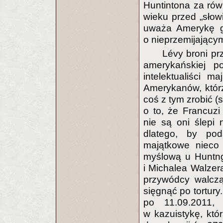
Huntintona za ró
wieku przed „słowi
uważa Amerykę g
o nieprzemijający
Lévy broni pr
amerykańskiej po
intelektualiści m
Amerykanów, którz
coś z tym zrobić (
o to, że Francuz
nie są oni ślepi 
dlatego, by po
majątkowe nieco
myślową u Huntng
i Michalea Walzer
przywódcy walczą
sięgnąć po tortury
po 11.09.2011,
w kazuistykę, któr