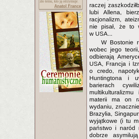
zło temu, kto ją otrzymuje.
raczej zaszkodziłb
Anatol France
lubi Allena, bie
racjonalizm, atei
nie pisał, że to
w USA...
W Bostonie r
wobec jego teorii
odbierają Ameryc
USA, Francja i Iz
o credo, napotyk
Huntingtona i u
barierach cywil
multikulturalizm
materii ma on ra
wydaniu, znaczni
Brazylia, Singapu
wyjątkowe (i tu m
państwo i naród 
dobrze asymiluj