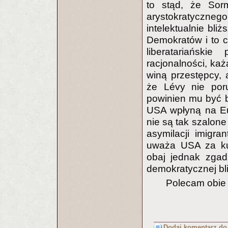
to stąd, że Sor
arystokratyczn
intelektualnie bli
Demokratów i to c
liberatariański
racjonalności, ka
winą przestępcy, 
że Lévy nie poru
powinien mu być b
USA wpłyną na Eu
nie są tak szalone
asymilacji imigr
uważa USA za kul
obaj jednak zgadz
demokratycznej bl
Polecam obie 
Dodaj komentarz do 