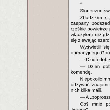
*
Słoneczne świ
Zbudziłem si
zaspany podszedł
rześkie powietrze 
włączyłem urządz
się ziewając szero
Wyświetlił s
operacyjnego Goo
— Dzień dobry
— Dzień dob
komendę.
Niepokoiło mn
odzywać znajomi.
nich kilka maili.
— A „poproszę
Coś mnie po
„Honey".