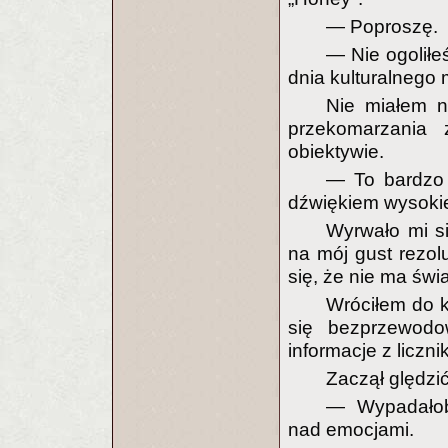
— Poproszę.
— Nie ogoliłe
dnia kulturalnego
Nie miałem n
przekomarzania
obiektywie.
— To bardzo 
dźwiękiem wysokiej
Wyrwało mi si
na mój gust rezol
się, że nie ma świa
Wróciłem do k
się bezprzewodo
informacje z liczn
Zaczął ględzić
— Wypadałob
nad emocjami.