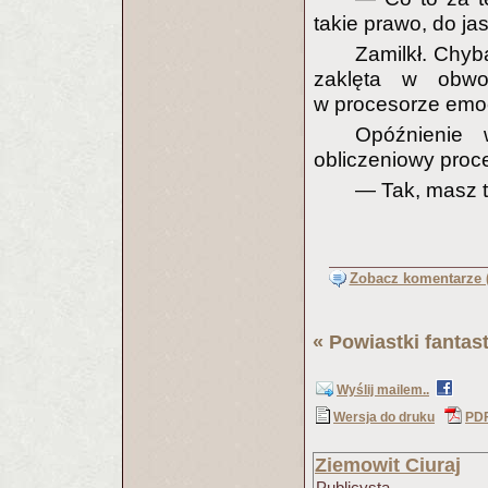
takie prawo, do ja
Zamilkł. Chyb
zaklęta w obwo
w procesorze emoc
Opóźnienie 
obliczeniowy proc
— Tak, masz t
Zobacz komentarze (
«
Powiastki fantas
Wyślij mailem..
Wersja do druku
PD
Ziemowit Ciuraj
Publicysta.