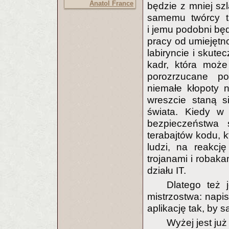
Anatol France
będzie z mniej sz
samemu twórcy tak
i jemu podobni będ
pracy od umiejętn
labiryncie i skute
kadr, która może
porozrzucane po
niemałe kłopoty 
wreszcie staną s
świata. Kiedy w 
bezpieczeństwa 
terabajtów kodu, k
ludzi, na reakcj
trojanami i robak
działu IT.
Dlatego też
mistrzostwa: napi
aplikację tak, by 
Wyżej jest już 