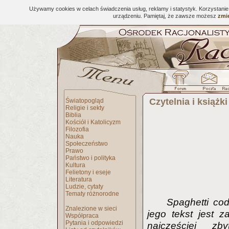
Używamy cookies w celach świadczenia usług, reklamy i statystyk. Korzystani
urządzeniu. Pamiętaj, że zawsze możesz
zmie
Czytelnia i książki
Światopogląd
Religie i sekty
Biblia
Kościół i Katolicyzm
Filozofia
Nauka
Społeczeństwo
Prawo
Państwo i polityka
Kultura
Felietony i eseje
Literatura
Ludzie, cytaty
Tematy różnorodne
Spaghetti co
Znalezione w sieci
jego tekst jest 
Współpraca
Pytania i odpowiedzi
najczęściej zb