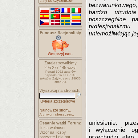
Listy od czytelników
bezwarunkowego, 
bardzo utrudnia
poszczególne p
profesjonalizmu
uniemożliwiając je
Fundusz Racjonalisty
Wesprzyj nas..
Zarejestrowaliśmy
295.277.145
wizyt
Ponad 1062 autorów
napisało
dla nas 7343
tekstów.
Zajęłyby one 28930
stron A4
Wyszukaj na stronach:
Kryteria szczegółowe
Najnowsze strony..
Archiwum streszczeń..
uniesienie, pr
Ostatnie wątki Forum
:
iluzja wolności
i wyłączenie og
Wzór na liczby
przechodzi etap
parzyste i nie par..