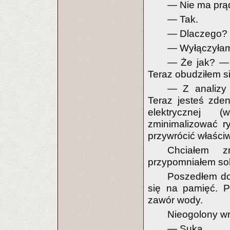
— Nie ma prą
— Tak.
— Dlaczego?
— Wyłączyłam
— Że jak? — 
Teraz obudziłem s
— Z analizy 
Teraz jesteś zde
elektrycznej (
zminimalizować r
przywrócić właści
Chciałem z
przypomniałem sob
Poszedłem do
się na pamięć. P
zawór wody.
Nieogolony wr
— Suka.