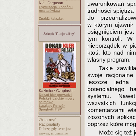
uwarunkowań sprz
Niall Ferguson -
Cywilizacja. Zachód i
trudności spiętrzą
reszta świata
do przeanalizow
Znajdź książkę..
w którym ujawnił 
osiągnięciem jes
Sklepik "Racjonalisty"
tym kontroli. W 
nieporządek w pi
ktoś, kto nad nim
własny program.
Takie zawik
swoje racjonalne 
jeszcze jedna 
potencjalnego h
Kazimierz Czapiński -
Dokąd kler prowadzi
systemu. Nawet
Polskę? Laickie mowy
wszystkich funkc
sejmowe
Latający Potwór
komentarzami wł
Spaghetti FSM
złożonych aplikacj
Złota myśl
poprzez które mógł
Racjonalisty:
Dobrze, gdy serce jest
Może się też j
naiwne, a rozum nie.