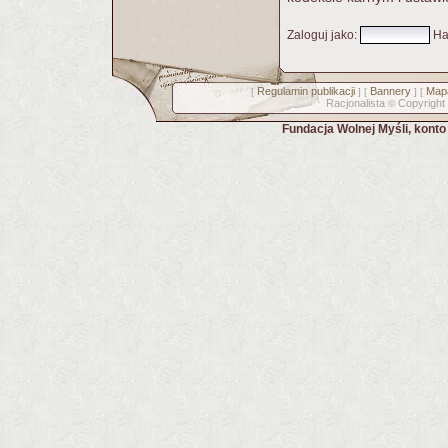
Zaloguj jako
:
Ha
Regulamin publikacji
Bannery
Mapa
[
] [
] [
Racjonalista
Copyright
©
Fundacja Wolnej Myśli, kont