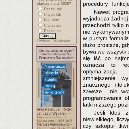
procedury i funkcje
skoczy się w 2026?
Raczej tak
Nawet progra
Chyba tak
wyjadacza żadnej
Nie wiem
przechodzi tylko 
Chyba nie
Raczej nie
nie wykonywanymi
w pustym formaliz
Oddano 120 głosów.
dużo prostsze, gdy
bywa we wszystkic
Chcesz wiedzieć więcej?
Zamów dobrą książkę.
się iść po najmni
Propozycje Racjonalisty:
oznacza to red
optymalizacja 
zmniejszenie 
znacznego intele
zawsze i nie wsz
programowania ob
łatki niższego poz
Artur Patek, Jan Rydel,
Jeśli ktoś 
Janusz J. Węc (red.) -
Najnowsza Historia
niewielkiego, licz
Świata tom 4 1995-2007
Mariusz Agnosiewicz -
czy szkopuł tkwi
Zapomniane dzieje Polski