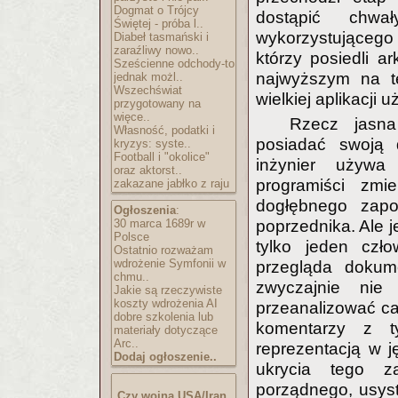
Dogmat o Trójcy
dostąpić chwa
Świętej - próba l..
wykorzystującego o
Diabeł tasmański i
zaraźliwy nowo..
którzy posiedli a
Sześcienne odchody-to
najwyższym na te
jednak możl..
Wszechświat
wielkiej aplikacji 
przygotowany na
więce..
Rzecz jasn
Własność, podatki i
posiadać swoją d
kryzys: syste..
Football i "okolice"
inżynier używa
oraz aktorst..
programiści zmi
zakazane jabłko z raju
dogłębnego zapo
Ogłoszenia
:
30 marca 1689r w
poprzednika. Ale 
Polsce
tylko jeden czło
Ostatnio rozważam
wdrożenie Symfonii w
przegląda dokume
chmu..
zwyczajnie ni
Jakie są rzeczywiste
koszty wdrożenia AI
przeanalizować cał
dobre szkolenia lub
komentarzy z t
materiały dotyczące
Arc..
reprezentacją w j
Dodaj ogłoszenie..
ukrycia tego z
porządnego, usys
Czy wojna USA/Iran