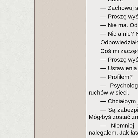
— Zachowuj s
— Proszę wyśw
— Nie ma. Od
— Nic a nic? 
Odpowiedziało
Coś mi zaczęł
— Proszę wyśw
— Ustawienia 
— Profilem?
— Psycholog
ruchów w sieci.
— Chciałbym 
— Są zabezpie
Mógłbyś zostać zm
— Niemniej 
nalegałem. Jak ła