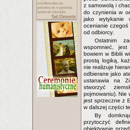
weryfikowalny ani
z samowolą i cha
potrzebny do wyjaśnienia
do czynienia w o
zachowań człowieka.
Tad Clements
jako wytykanie 
ocenianie czegoś
od odbiorcy.
Ostatnim za
wspomnieć, jest 
bowiem w Biblii w
prostą logiką, ka
nie realizuje hier
odbierane jako ata
ustanawia na Zi
stworzyć ziem
pojmowaniu). Nie 
jest sprzeczne z 
w dalszej części te
By domknąć
przytoczyć defin
obiektywnie przeds