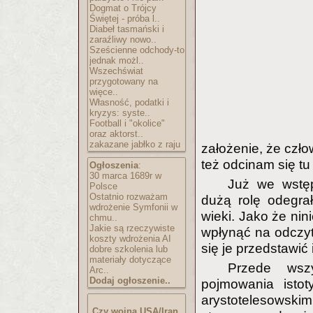
Dogmat o Trójcy
Świętej - próba l..
Diabeł tasmański i
zaraźliwy nowo..
Sześcienne odchody-to
jednak możl..
Wszechświat
przygotowany na
więce..
Własność, podatki i
kryzys: syste..
Football i "okolice"
oraz aktorst..
zakazane jabłko z raju
założenie, że człow
też odcinam się tu 
Ogłoszenia
:
30 marca 1689r w
Już we wstęp
Polsce
Ostatnio rozważam
dużą rolę odegrał
wdrożenie Symfonii w
wieki. Jako że ni
chmu..
Jakie są rzeczywiste
wpłynąć na odczyta
koszty wdrożenia AI
się je przedstawić
dobre szkolenia lub
materiały dotyczące
Przede wsz
Arc..
Dodaj ogłoszenie..
pojmowania istot
arystotelesowskim 
Czy wojna USA/Iran