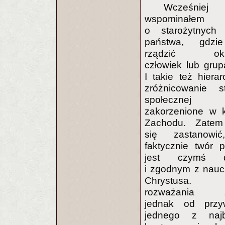
Wcześnie
wspominałem
o starożytnych 
państwa, gdzi
rządzić okre
człowiek lub grupa
I takie też hierar
zróżnicowanie st
społecznej z
zakorzenione w k
Zachodu. Zatem
się zastanowi
faktycznie twór 
jest czymś d
i zgodnym z nau
Chrystusa
rozważania z
jednak od przyw
jednego z najba