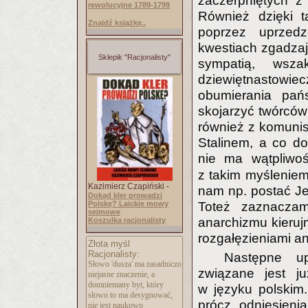
zaczerpniętych z l
rewolucyjne 1789-1799
Również dzięki t
Znajdź książkę..
poprzez uprzedz
kwestiach zgadzaj
Sklepik "Racjonalisty"
sympatią, wsz
dziewiętnastow
obumierania pa
skojarzyć twórców
również z komunis
Stalinem, a co do
nie ma wątpliwoś
z takim myśleniem
Kazimierz Czapiński -
nam np. postać J
Dokąd kler prowadzi
Toteż zaznaczam
Polskę? Laickie mowy
sejmowe
anarchizmu kieruj
Koszulka racjonalisty
rozgałęzieniami an
Złota myśl
Racjonalisty:
Następne u
Słowo 'dusza' ma zasadniczo
związane jest j
niejasne znaczenie, a
domniemany byt, który
w języku polskim
słowo to ma desygnować,
prócz odniesieni
nie jest naukowo