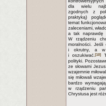
kontrowersyjnyc
dla wielu najba
zgodnych z poli
praktyką) poglą
temat funkcjonow
zaleceniami, władc
a tak naprawdę k
W rządzeniu ch
moralności. Jeśli
i okrutny, a w
[10]
i oszukiwać.
Ta
polityki. Pozosta
ze słowami Jezus
wzajemnie miłowali
się miłowali wzaje
bardzo wymagając
w rządzeniu pa
Chrystusa jest róż