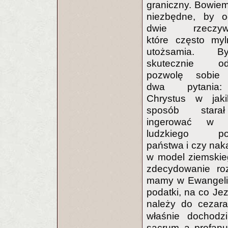
graniczny. Bowiem 
niezbędne, by o
dwie rzeczywis
które często myl
utożsamia. 
skutecznie oddz
pozwolę sobie
dwa pytania
Chrystus w jaki
sposób stara
ingerować w 
ludzkiego po
państwa i czy na
w model ziemskie
zdecydowanie roz
mamy w Ewangelii,
podatki, na co Je
należy do cezara
właśnie dochodz
sacrum a profan