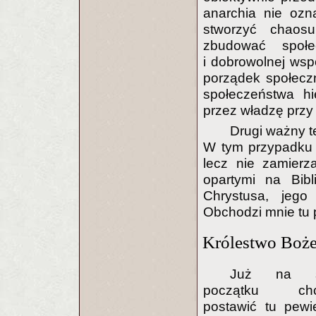
anarchia nie ozn
stworzyć chaos
zbudować społe
i dobrowolnej wsp
porządek społeczn
społeczeństwa hi
przez władzę przy
Drugi ważny te
W tym przypadku 
lecz nie zamierz
opartymi na Bib
Chrystusa, jego
Obchodzi mnie tu 
Królestwo Boże
Już na 
początku chc
postawić tu pew