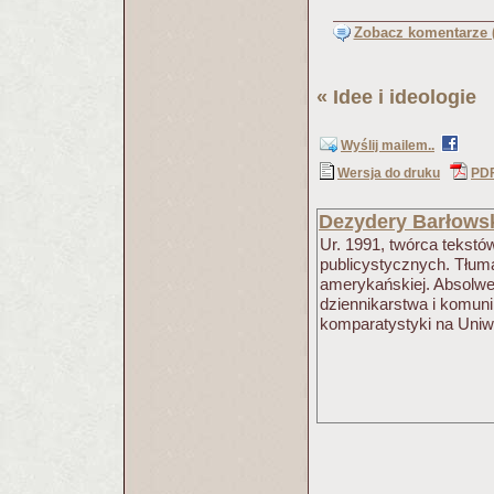
Zobacz komentarze (
«
Idee i ideologie
(
Wyślij mailem..
Wersja do druku
PD
Dezydery Barłows
Ur. 1991, twórca tekst
publicystycznych. Tłuma
amerykańskiej. Absolwent
dziennikarstwa i komuni
komparatystyki na Uniw