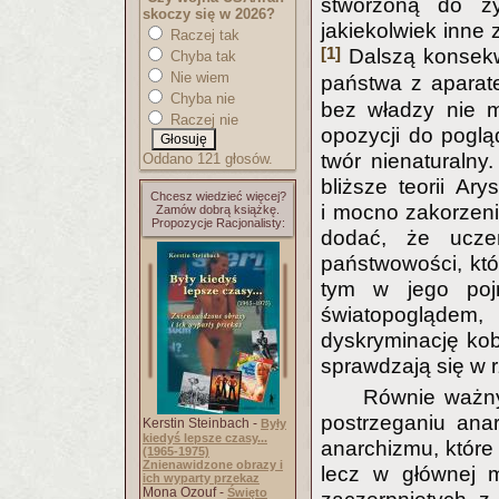
stworzoną do ży
skoczy się w 2026?
jakiekolwiek inne 
Raczej tak
[1]
Dalszą konsekw
Chyba tak
Nie wiem
państwa z apara
Chyba nie
bez władzy nie m
Raczej nie
opozycji do poglą
twór nienaturalny
Oddano 121 głosów.
bliższe teorii Ar
Chcesz wiedzieć więcej?
i mocno zakorzenił
Zamów dobrą książkę.
Propozycje Racjonalisty:
dodać, że uczeń
państwowości, któ
tym w jego poj
światopoglądem
dyskryminację kobi
sprawdzają się w r
Równie ważn
postrzeganiu ana
Kerstin Steinbach -
Były
kiedyś lepsze czasy...
anarchizmu, które 
(1965-1975)
Znienawidzone obrazy i
lecz w głównej m
ich wyparty przekaz
Mona Ozouf -
Święto