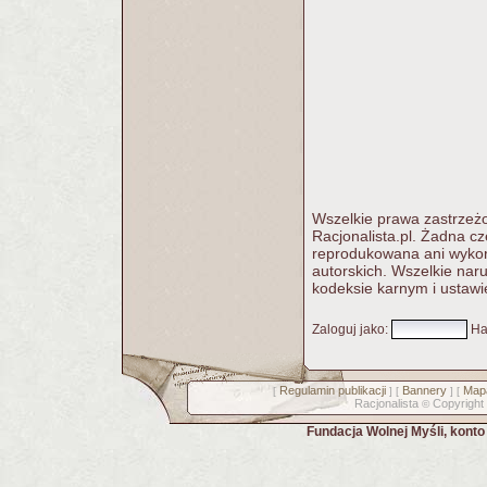
Wszelkie prawa zastrzeżo
Racjonalista.pl. Żadna c
reprodukowana ani wykorz
autorskich. Wszelkie nar
kodeksie karnym i ustawi
Zaloguj jako
:
Ha
Regulamin publikacji
Bannery
Mapa
[
] [
] [
Racjonalista
Copyright
©
Fundacja Wolnej Myśli, kont