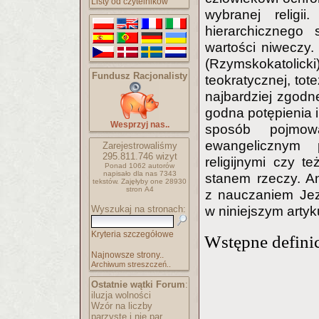
Listy od czytelników
wybranej religii
hierarchicznego 
wartości niweczy.
(Rzymskokatolicki
Fundusz Racjonalisty
teokratycznej, tot
najbardziej zgodn
godna potępienia 
Wesprzyj nas..
sposób pojmowa
ewangelicznym 
Zarejestrowaliśmy
295.811.746
wizyt
religijnymi czy t
Ponad 1062 autorów
napisało
dla nas 7343
stanem rzeczy. A
tekstów.
Zajęłyby one 28930
stron A4
z nauczaniem Jez
Wyszukaj na stronach:
w niniejszym artyk
Kryteria szczegółowe
Wstępne definic
Najnowsze strony..
Archiwum streszczeń..
Ostatnie wątki Forum
:
iluzja wolności
Wzór na liczby
parzyste i nie par..