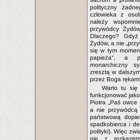
polityczny żadn
człowieka z osob
należy wspomnie
przywódcy Żydów 
Dlaczego? Gdyż
Żydów, a nie „prz
się w tym momenci
papieża", a pó
monarchiczny s
zresztą w dalszym
przez Boga rękami
Warto tu się
funkcjonować jak
Piotra „Paś owce
a nie przywódcą p
państwową dopie
spadkobierca i dep
polityki). Więc zw
nie z rozkazem