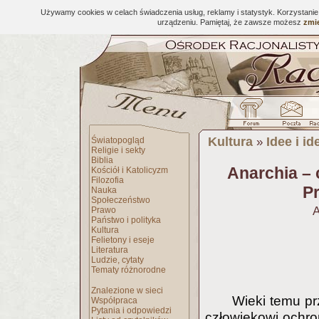
Używamy cookies w celach świadczenia usług, reklamy i statystyk. Korzystani
urządzeniu. Pamiętaj, że zawsze możesz
zmie
Kultura
Idee i id
Światopogląd
»
Religie i sekty
Biblia
Anarchia – 
Kościół i Katolicyzm
Filozofia
Pr
Nauka
Społeczeństwo
A
Prawo
Państwo i polityka
Kultura
Felietony i eseje
Literatura
Ludzie, cytaty
Tematy różnorodne
Znalezione w sieci
Wieki temu prz
Współpraca
Pytania i odpowiedzi
człowiekowi ochr