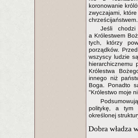
koronowanie króló
zwyczajami, które
chrześcijaństwem.
Jeśli chodz
a Królestwem Boż
tych, którzy pow
porządków. Przed
wszyscy ludzie są
hierarchicznemu 
Królestwa Bożeg
innego niż państ
Boga. Ponadto s
"Królestwo moje nie
Podsumowują
politykę, a tym 
określonej struktu
Dobra władza w