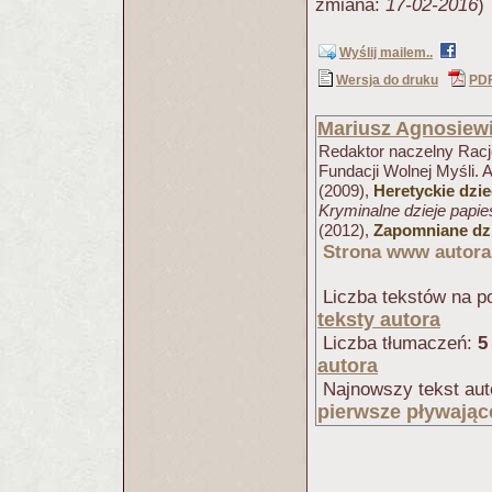
zmiana:
17-02-2016
)
Wyślij mailem..
Wersja do druku
PD
Mariusz Agnosiew
Redaktor naczelny Racjo
Fundacji Wolnej Myśli. 
(2009),
Heretyckie dzi
Kryminalne dzieje papi
(2012),
Zapomniane dzi
Strona www autora
Liczba tekstów na po
teksty autora
Liczba tłumaczeń:
5
autora
Najnowszy tekst aut
pierwsze pływając