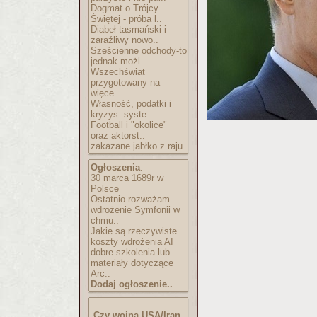
Dogmat o Trójcy
Świętej - próba l..
Diabeł tasmański i
zaraźliwy nowo..
Sześcienne odchody-to
jednak możl..
Wszechświat
przygotowany na
więce..
Własność, podatki i
kryzys: syste..
Football i "okolice"
oraz aktorst..
zakazane jabłko z raju
Ogłoszenia
:
30 marca 1689r w
Polsce
Ostatnio rozważam
wdrożenie Symfonii w
chmu..
Jakie są rzeczywiste
koszty wdrożenia AI
dobre szkolenia lub
materiały dotyczące
Arc..
Dodaj ogłoszenie..
Czy wojna USA/Iran