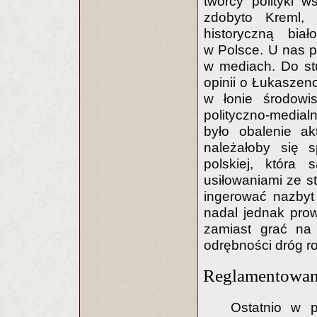
twórcy polityki w
zdobyto Kreml, 
historyczną biał
w Polsce. U nas 
w mediach. Do stu
opinii o Łukaszenc
w łonie środowis
polityczno-medial
było obalenie ak
należałoby się 
polskiej, która
usiłowaniami ze st
ingerować nazbyt 
nadal jednak prow
zamiast grać na
odrębności dróg r
Reglamentowana
Ostatnio w p