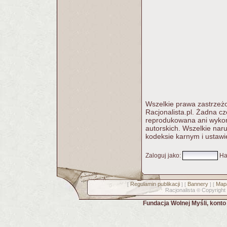
Wszelkie prawa zastrzeżo
Racjonalista.pl. Żadna c
reprodukowana ani wykorz
autorskich. Wszelkie nar
kodeksie karnym i ustawi
Zaloguj jako
:
Ha
Regulamin publikacji
Bannery
Mapa
[
] [
] [
Racjonalista
Copyright
©
Fundacja Wolnej Myśli, kont