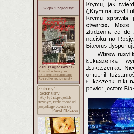
Krymu, jak twier
Sklepik "Racjonalisty"
(„Krym nauczył Łu
Krymu sprawiła j
otwarcie. Może 
złudzenia co do 
nacisku na Rosję,
Białoruś dysponuje
Wbrew rusyfik
Łukaszenka wyn
„Łukaszenka. Nie
Mariusz Agnosiewicz -
Kościół a faszyzm.
umocnił tożsamo
Anatomia kolaboracji
Koszulka racjonalisty
Łukaszenki nikt na
powie: 'jestem Bia
Złota myśl
Racjonalisty:
"Aby być niepospolicie
uczonym, trzeba zacząć od
pospolitego uczenia się."
Karol Dickens