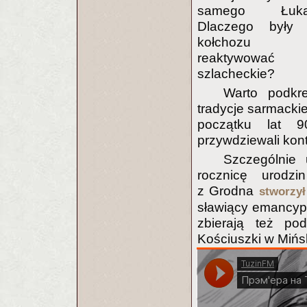
samego Łukas
Dlaczego były d
kołchozu m
reaktywować t
szlacheckie?
Warto podkre
tradycje sarmackie 
początku lat 9
przywdziewali kon
Szczególnie 
rocznicę urodzi
z Grodna
stworzy
sławiący emancypa
zbierają też po
Kościuszki w Mińs