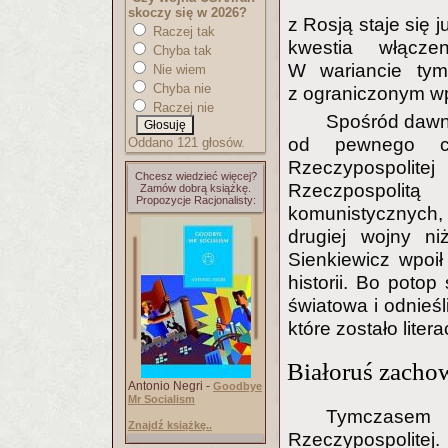
skoczy się w 2026?
z Rosją staje się 
Raczej tak
kwestia włącze
Chyba tak
W wariancie tym
Nie wiem
Chyba nie
z ograniczonym w
Raczej nie
Spośród dawny
od pewnego cza
Oddano 121 głosów.
Rzeczypospolite
Chcesz wiedzieć więcej?
Rzeczpospoli
Zamów dobrą książkę.
Propozycje Racjonalisty:
komunistycznych, 
drugiej wojny ni
Sienkiewicz wpoi
historii. Bo poto
światowa i odnieś
które zostało lite
Białoruś zachow
Antonio Negri -
Goodbye
Mr Socialism
Tymczasem 
Znajdź książkę..
Rzeczypospolitej.