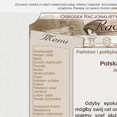
Używamy cookies w celach świadczenia usług, reklamy i statystyk. Korzystani
urządzeniu. Pamiętaj, że zawsze możesz
zmie
Państwo i polityk
Światopogląd
Religie i sekty
Biblia
Polsk
Kościół i Katolicyzm
Filozofia
Nauka
A
Społeczeństwo
Prawo
Państwo i polityka
Kultura
Felietony i eseje
Literatura
Ludzie, cytaty
Tematy różnorodne
Gdyby epoka
Znalezione w sieci
mógłby swój cel os
Współpraca
Pytania i odpowiedzi
pojętny szef słu