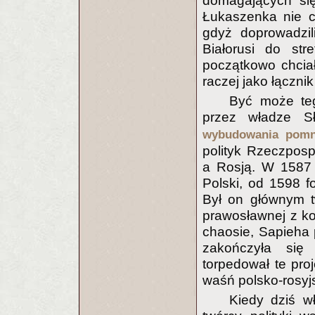
domagających się
Łukaszenka nie ch
gdyż doprowadzil
Białorusi do str
początkowo chciał
raczej jako łączn
Być może teg
przez władze S
wybudowania pomn
polityk Rzeczposp
a Rosją. W 1587 
Polski, od 1598 f
Był on głównym tw
prawosławnej z ko
chaosie, Sapieha 
zakończyła się
torpedował te proj
waśń polsko-rosyj
Kiedy dziś w