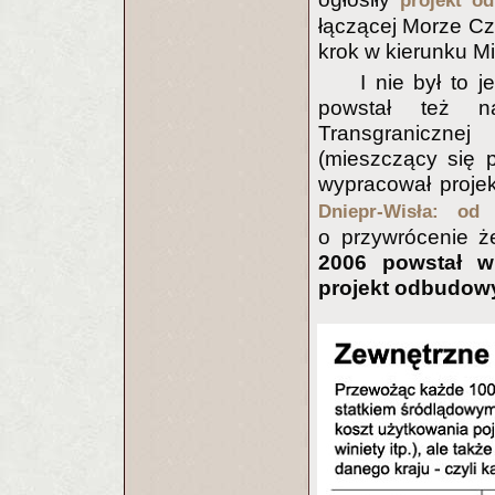
projekt o
łączącej Morze Cza
krok w kierunku M
I nie był to 
powstał też n
Transgraniczne
(mieszczący się 
wypracował proje
Dniepr-Wisła: od 
o przywrócenie 
2006 powstał wi
projekt odbudowy