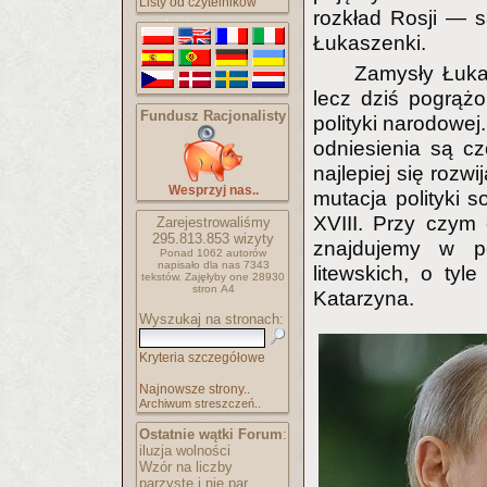
Listy od czytelników
rozkład Rosji — s
Łukaszenki.
Zamysły Łuka
lecz dziś pogrąż
Fundusz Racjonalisty
polityki narodowej
odniesienia są cz
najlepiej się rozw
Wesprzyj nas..
mutacja polityki s
XVIII. Przy czym
Zarejestrowaliśmy
295.813.853
wizyty
znajdujemy w po
Ponad 1062 autorów
napisało
dla nas 7343
litewskich, o tyl
tekstów.
Zajęłyby one 28930
stron A4
Katarzyna.
Wyszukaj na stronach:
Kryteria szczegółowe
Najnowsze strony..
Archiwum streszczeń..
Ostatnie wątki Forum
:
iluzja wolności
Wzór na liczby
parzyste i nie par..