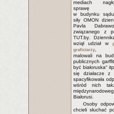
mediach nagło
sprawę pob
w budynku sądu
siły OMON dzien
Pavla Dabrawol
związanego z po
TUT.by. Dziennik
wziął udział w
, kt
graficiarzy
malowali na bud
publicznych garff
być białoruska" i
się działacze z 
spacyfikowała odpo
wśród nich tak
międzynarodoweg
Białorusi.
Osoby odpowi
chcieli słuchać p