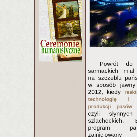
Powrót do t
sarmackich miał
na szczeblu pań
w sposób jawny
2012, kiedy
reak
technologię i t
produkcji pasów 
czyli słynnyc
szlacheckich.
program pań
zainicjowany