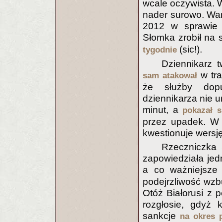
wcale oczywista. 
nader surowo. War
2012 w sprawie 
Słomka zrobił na 
(sic!).
tygodnie
Dziennikarz t
w tra
sam atakował
że służby dopu
dziennikarza nie um
minut, a
pokazał s
przez upadek. W 
kwestionuje wersję
Rzeczniczka 
zapowiedziała jed
a co ważniejsze
podejrzliwość wzb
Otóż Białorusi z 
rozgłosie, gdyż 
sankcje
na okres 