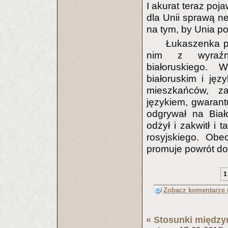
I akurat teraz poj
dla Unii sprawą ne
na tym, by Unia p
Łukaszenka p
nim z wyraźny
białoruskiego.
białoruskim i ję
mieszkańców, za
językiem, gwarant
odgrywał na Biało
odżył i zakwitł i
rosyjskiego. Obec
promuje powrót do
1
Zobacz komentarze (
«
Stosunki międz